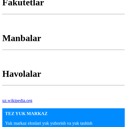
Fakutetlar
Manbalar
Havolalar
uz.wikipedia.org
TEZ YUK MARKAZ
Yuk markaz elonlari yuk yuborish va yuk tashish