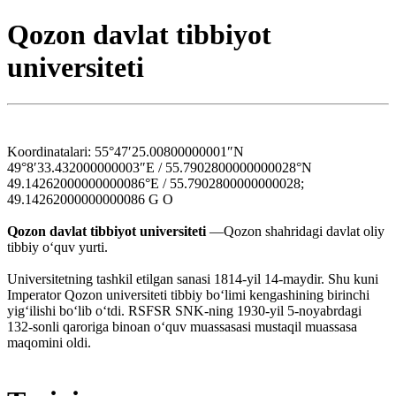
Qozon davlat tibbiyot
universiteti
Koordinatalari: 55°47′25.00800000001″N
49°8′33.432000000003″E / 55.7902800000000028°N
49.14262000000000086°E / 55.7902800000000028;
49.14262000000000086 G O
Qozon davlat tibbiyot universiteti
—Qozon shahridagi davlat oliy
tibbiy oʻquv yurti.
Universitetning tashkil etilgan sanasi 1814-yil 14-maydir. Shu kuni
Imperator Qozon universiteti tibbiy boʻlimi kengashining birinchi
yigʻilishi boʻlib oʻtdi. RSFSR SNK-ning 1930-yil 5-noyabrdagi
132-sonli qaroriga binoan oʻquv muassasasi mustaqil muassasa
maqomini oldi.