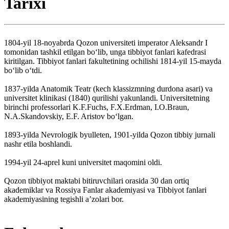
Tarixi
1804-yil 18-noyabrda Qozon universiteti imperator Aleksandr I
tomonidan tashkil etilgan boʻlib, unga tibbiyot fanlari kafedrasi
kiritilgan. Tibbiyot fanlari fakultetining ochilishi 1814-yil 15-mayda
boʻlib oʻtdi.
1837-yilda Anatomik Teatr (kech klassizmning durdona asari) va
universitet klinikasi (1840) qurilishi yakunlandi. Universitetning
birinchi professorlari K.F.Fuchs, F.X.Erdman, I.O.Braun,
N.A.Skandovskiy, E.F. Aristov boʻlgan.
1893-yilda Nevrologik byulleten, 1901-yilda Qozon tibbiy jurnali
nashr etila boshlandi.
1994-yil 24-aprel kuni universitet maqomini oldi.
Qozon tibbiyot maktabi bitiruvchilari orasida 30 dan ortiq
akademiklar va Rossiya Fanlar akademiyasi va Tibbiyot fanlari
akademiyasining tegishli aʼzolari bor.