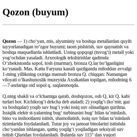
Qozon (buyum)
Qozon
— 1) choʻyan, mis, alyuminiy va boshqa metallardan quyib
tayyorlanadigan roʻzgor buyumi; taom pishirish, suv qaynatish va
boshqa maqsadlarda ishlatiladi. Uning qopqogi (tuvogʻi) metall yoki
yogʻochdan yasaladi. Arxeologik tekshirishlar qadimda
Oʻzbekistonda sopol, tosh (marmar), bronza Q.lar boʻlganligini
koʻrsatadi. Mas, Katta Faryuna kanali qazilganda miloddan avvalgi
1-ming yillikning oxiriga mansub bronza Q. chiqqan: Namangan
viloyati oʻlkashunoslik muzeyida Axsikatdan topilgan, milodning 6
—7-asrlariga oid sopol q. saqlanmoqda.
Q.ning shakli va oʻlchamiga qarab, doshqozon, osh Q, kir Q. kabi
turlari bor. Kichikrogʻi dekcha deb ataladi; 2) yoqilgʻi (koʻmir, gaz
va boshqalar) yoqib suv bugʻi yoki issiq suv olinadigan qurilma.
Issiqlik elektr st-yalarning bugʻ turbinasini bugʻ bilan taʼminlash,
bino va inshootlarni isitish, shamollatish, issiq suv bilan taʼminlash
tizimlarida foydalaniladi. Turar joy va jamoat binolarini isitishda
choʻyandan ishlangan, qattiq yoqilgʻi yoqiladigan seksiyali suv
isitish Qlaridan foydalaniladi. Bularda suv 115° dan yuqori