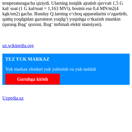
temperaturagacha qiziydi. Ularning issiqlik ajratish quvvati 1,5 G
kal/ soat (1 G kal/soat = 1,163 MVt), bosimi esa 0,4 MN/m2(4
kgk/sm2) gacha. Bunday Q.larning oʻchoq apparatlarini oʻzgartirib,
qattiq yoqilgidan gazsimon yoqilgʻi yoqishga oʻtkazish mumkin
(qarang Bugʻ qozoni, Bugʻ turbinali elektr stansiyasi).
uz.wikipedia.org
TEZ YUK MARKAZ
Yuk markaz elonlari yuk yuborish va yuk tashish
Guruhga kirish
Uzpedia.uz