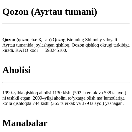
Qozon (Ayrtau tumani)
Qozon
(qozoqcha: Қазан) Qozogʻistonning Shimoliy viloyati
Ayrtau tumanida joylashgan qishloq. Qozon qishloq okrugi tarkibiga
kiradi. KATO kodi — 593245100.
Aholisi
1999–yilda qishloq aholisi 1130 kishi (592 ta erkak va 538 ta ayol)
ni tashkil etgan. 2009–yilgi aholini roʻyxatga olish maʼlumotlariga
koʻra qishloqda 744 kishi (365 ta erkak va 379 ta ayol) yashagan.
Manabalar