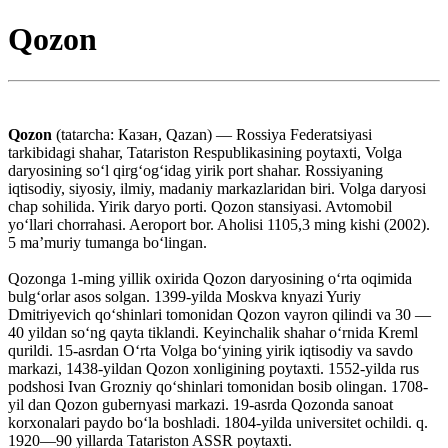
Qozon
Qozon
(tatarcha: Казан, Qazan) — Rossiya Federatsiyasi
tarkibidagi shahar, Tatariston Respublikasining poytaxti, Volga
daryosining soʻl qirgʻogʻidag yirik port shahar. Rossiyaning
iqtisodiy, siyosiy, ilmiy, madaniy markazlaridan biri. Volga daryosi
chap sohilida. Yirik daryo porti. Qozon stansiyasi. Avtomobil
yoʻllari chorrahasi. Aeroport bor. Aholisi 1105,3 ming kishi (2002).
5 maʼmuriy tumanga boʻlingan.
Qozonga 1-ming yillik oxirida Qozon daryosining oʻrta oqimida
bulgʻorlar asos solgan. 1399-yilda Moskva knyazi Yuriy
Dmitriyevich qoʻshinlari tomonidan Qozon vayron qilindi va 30 —
40 yildan soʻng qayta tiklandi. Keyinchalik shahar oʻrnida Kreml
qurildi. 15-asrdan Oʻrta Volga boʻyining yirik iqtisodiy va savdo
markazi, 1438-yildan Qozon xonligining poytaxti. 1552-yilda rus
podshosi Ivan Grozniy qoʻshinlari tomonidan bosib olingan. 1708-
yil dan Qozon gubernyasi markazi. 19-asrda Qozonda sanoat
korxonalari paydo boʻla boshladi. 1804-yilda universitet ochildi. q.
1920—90 yillarda Tatariston ASSR poytaxti.