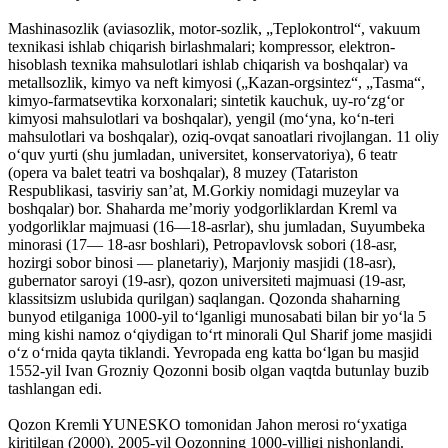
Mashinasozlik (aviasozlik, motor-sozlik, „Teplokontrol“, vakuum
texnikasi ishlab chiqarish birlashmalari; kompressor, elektron-
hisoblash texnika mahsulotlari ishlab chiqarish va boshqalar) va
metallsozlik, kimyo va neft kimyosi („Kazan-orgsintez“, „Tasma“,
kimyo-farmatsevtika korxonalari; sintetik kauchuk, uy-roʻzgʻor
kimyosi mahsulotlari va boshqalar), yengil (moʻyna, koʻn-teri
mahsulotlari va boshqalar), oziq-ovqat sanoatlari rivojlangan. 11 oliy
oʻquv yurti (shu jumladan, universitet, konservatoriya), 6 teatr
(opera va balet teatri va boshqalar), 8 muzey (Tatariston
Respublikasi, tasviriy sanʼat, M.Gorkiy nomidagi muzeylar va
boshqalar) bor. Shaharda meʼmoriy yodgorliklardan Kreml va
yodgorliklar majmuasi (16—18-asrlar), shu jumladan, Suyumbeka
minorasi (17— 18-asr boshlari), Petropavlovsk sobori (18-asr,
hozirgi sobor binosi — planetariy), Marjoniy masjidi (18-asr),
gubernator saroyi (19-asr), qozon universiteti majmuasi (19-asr,
klassitsizm uslubida qurilgan) saqlangan. Qozonda shaharning
bunyod etilganiga 1000-yil toʻlganligi munosabati bilan bir yoʻla 5
ming kishi namoz oʻqiydigan toʻrt minorali Qul Sharif jome masjidi
oʻz oʻrnida qayta tiklandi. Yevropada eng katta boʻlgan bu masjid
1552-yil Ivan Grozniy Qozonni bosib olgan vaqtda butunlay buzib
tashlangan edi.
Qozon Kremli YUNESKO tomonidan Jahon merosi roʻyxatiga
kiritilgan (2000). 2005-yil Qozonning 1000-yilligi nishonlandi.