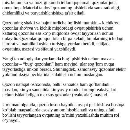
mis, keramika va hozirgi kunda teflon qoplamali qozonlar juda
ommabop. Material tanlovi qozonning pishirishda samaradorligi,
chidamliligi va parvarishlanishiga ta'sir qiladi.
Qozonning shakli va hajmi turlicha bo‘lishi mumkin – kichikroq
qozonlar sho‘rva va kichik miqdordagi ovqat pishirish uchun,
kattaroq qozonlar esa ko‘p miqdorda ovqat tayyorlash uchun
qulaydir. Qozonlar qopqoq bilan birga keladi, bu ularning ichidagi
harorat va namlikni ushlab turishga yordam beradi, natijada
ovqatning mazasi va sifatini yaxshilaydi.
Yangi texnologiyalar yordamida bug‘ pishirish uchun maxsus
qozonlar – “bug‘ qozonlari” ham mavjud, ular sog‘lom ovqat
tayyorlashga imkon beradi. Shuningdek, zamonaviy qozonlar elektr
yoki induksiya pechlarida ishlatilishi uchun moslangan.
Qozon nafaqat oshxonada, balki sanoatda ham qo‘llaniladi –
masalan, kimyo sanoatida kimyoviy moddalarning reaksiyalari
uchun ishlatiladigan maxsus qozonlar (reaktorlar) mavjud.
Umuman olganda, qozon inson hayotida ovqat pishirish va boshqa
ko‘plab maqsadlarda asosiy anjom hisoblanadi va uning sifatli
bo‘lishi tayyorlangan ovqatning ta’mini yaxshilashda muhim rol
o‘ynaydi.