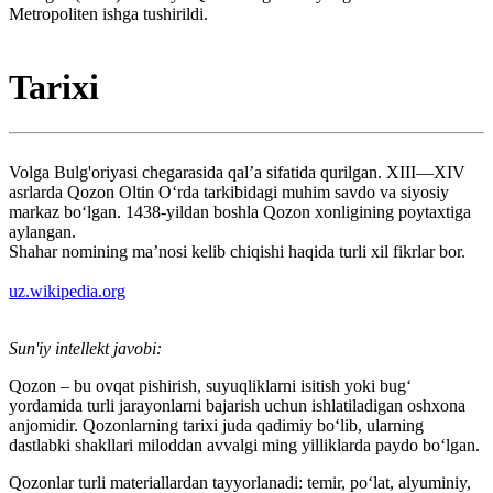
Metropoliten ishga tushirildi.
Tarixi
Volga Bulg'oriyasi chegarasida qal’a sifatida qurilgan. XIII—XIV
asrlarda Qozon Oltin Oʻrda tarkibidagi muhim savdo va siyosiy
markaz boʻlgan. 1438-yildan boshla Qozon xonligining poytaxtiga
aylangan.
Shahar nomining maʼnosi kelib chiqishi haqida turli xil fikrlar bor.
uz.wikipedia.org
Sun'iy intellekt javobi:
Qozon – bu ovqat pishirish, suyuqliklarni isitish yoki bug‘
yordamida turli jarayonlarni bajarish uchun ishlatiladigan oshxona
anjomidir. Qozonlarning tarixi juda qadimiy bo‘lib, ularning
dastlabki shakllari miloddan avvalgi ming yilliklarda paydo bo‘lgan.
Qozonlar turli materiallardan tayyorlanadi: temir, po‘lat, alyuminiy,