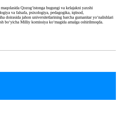
” maqolasida Qozogʻistonga bugungi va kelajakni yaxshi
logiya va falsafa, psixologiya, pedagogika, iqtisod,
iha doirasida jahon universitetlarining barcha gumanitar yoʻnalishlari
irish boʻyicha Milliy komissiya koʻmagida amalga oshirilmoqda.