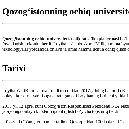
Qozog‘istonning ochiq universit
Qozogʻistonning ochiq universiteti-
notijorat ta’lim platformasi boʻ
foydalanish imkonini berdi. Loyiha tashabbuskori “Milliy tarjima byuro
texnologiyalar yordamida onlayn ta’limni hamma uchun ochiq qilish or
Tarixi
Loyiha WikiBilim jamoat fondi tomonidan 2017-yilning bahorida Kcell
onlayn kurslarni yaratishga qaratilgan edi.Loyihaning birinchi yilida 
2018-yil 12-aprel kuni Qozogʻiston Respublikasi Prezidenti N.A.Nazarb
jarayoniga onlayn kurslarni qabul qilish boʻyicha topshiriq berdi.
2018-yilda “Yangi gumanitar ta’lim.“Qozoq tilidan 100 ta darslik” dastur