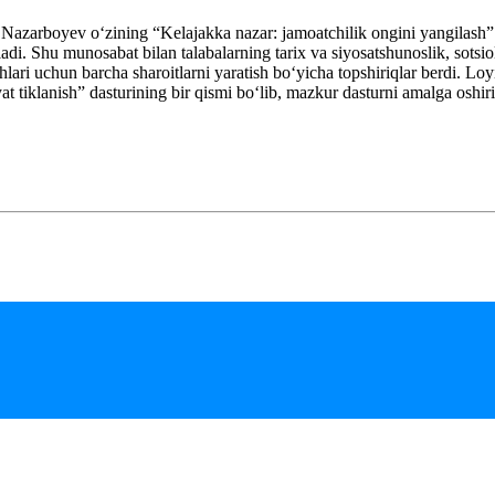
 Nazarboyev oʻzining “Kelajakka nazar: jamoatchilik ongini yangilash
ladi. Shu munosabat bilan talabalarning tarix va siyosatshunoslik, sotsio
lari uchun barcha sharoitlarni yaratish boʻyicha topshiriqlar berdi. Loy
at tiklanish” dasturining bir qismi boʻlib, mazkur dasturni amalga osh