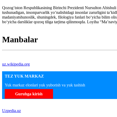
Qozogʻiston Respublikasining Birinchi Prezidenti Nursulton Abishuli
tushunadigan, insonparvarlik yoʻnalishidagi insonlar zarurligini ta’kid
madaniyatshunoslik, shuningdek, filologiya fanlari boʻyicha bilim olish
boʻyicha darsliklar qozoq tiliga tarjima qilinmoqda. Loyiha “Ma’naviy
Manbalar
uz.wikipedia.org
TEZ YUK MARKAZ
Yuk markaz elonlari yuk yuborish va yuk tashish
Guruhga kirish
Uzpedia.uz