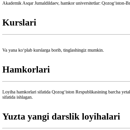
Akademik Asqar Jumaldildaev, hamkor universitetlar: Qozogʻiston-Brit
Kurslari
Va yana koʻplab kurslarga borib, tinglashingiz mumkin.
Hamkorlari
Loyiha hamkorlari sifatida Qozogʻiston Respublikasining barcha yetak
sifatida ishlagan.
Yuzta yangi darslik loyihalari