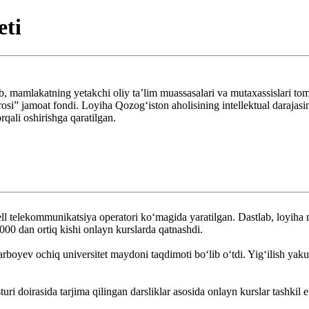
eti
lib, mamlakatning yetakchi oliy ta’lim muassasalari va mutaxassislari t
si” jamoat fondi. Loyiha Qozogʻiston aholisining intellektual darajasini
qali oshirishga qaratilgan.
 telekommunikatsiya operatori koʻmagida yaratilgan. Dastlab, loyiha m
1000 dan ortiq kishi onlayn kurslarda qatnashdi.
oyev ochiq universitet maydoni taqdimoti boʻlib oʻtdi. Yigʻilish yakunl
i doirasida tarjima qilingan darsliklar asosida onlayn kurslar tashkil et