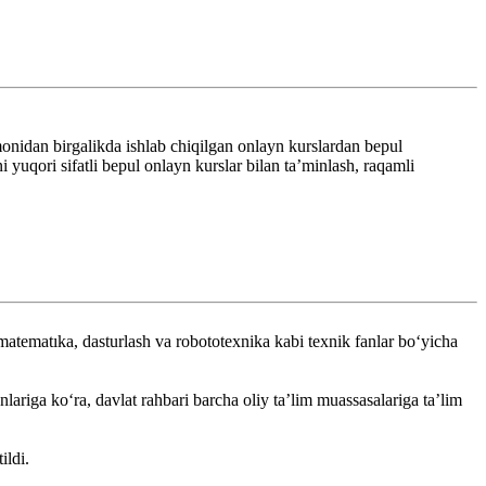
omonidan birgalikda ishlab chiqilgan onlayn kurslardan bepul
 yuqori sifatli bepul onlayn kurslar bilan ta’minlash, raqamli
atematıka, dasturlash va robototexnika kabi texnik fanlar boʻyicha
ariga koʻra, davlat rahbari barcha oliy ta’lim muassasalariga ta’lim
ildi.