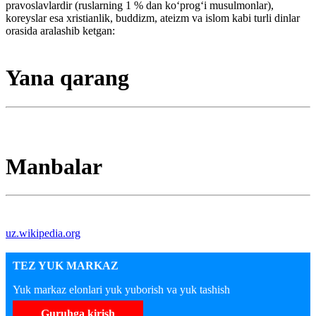
pravoslavlardir (ruslarning 1 % dan koʻprogʻi musulmonlar),
koreyslar esa xristianlik, buddizm, ateizm va islom kabi turli dinlar
orasida aralashib ketgan:
Yana qarang
Manbalar
uz.wikipedia.org
TEZ YUK MARKAZ
Yuk markaz elonlari yuk yuborish va yuk tashish
Guruhga kirish