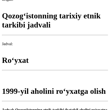
Qozogʻistonning tarixiy etnik
tarkibi jadvali
Jadval:
Roʻyxat
1999-yil aholini roʻyxatga olish
Jadval: Qozogʻistonning etnik tarkibi (batafsil aholini roʻyxatga