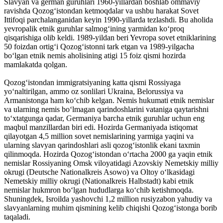
Slavyan va german guruhlari 1960-yillardan boshlab ommaviy
ravishda Qozogʻistondan ketmoqdalar va ushbu harakat Sovet
Ittifoqi parchalanganidan keyin 1990-yillarda tezlashdi. Bu aholida
yevropalik etnik guruhlar salmogʻining yarmidan koʻproq
qisqarishiga olib keldi. 1989-yildan beri Yevropa sovet etniklarining
50 foizdan ortigʻi Qozogʻistonni tark etgan va 1989-yilgacha
boʻlgan etnik nemis aholisining atigi 15 foiz qismi hozirda
mamlakatda qolgan.
Qozogʻistondan immigratsiyaning katta qismi Rossiyaga
yoʻnaltirilgan, ammo oz sonlilari Ukraina, Belorussiya va
Armanistonga ham koʻchib kelgan. Nemis hukumati etnik nemislar
va ularning nemis boʻlmagan qarindoshlarini vataniga qaytarishni
toʻxtatgunga qadar, Germaniya barcha etnik guruhlar uchun eng
maqbul manzillardan biri edi. Hozirda Germaniyada istiqomat
qilayotgan 4,5 million sovet nemislarining yarmiga yaqini va
ularning slavyan qarindoshlari asli qozogʻistonlik ekani taxmin
qilinmoqda. Hozirda Qozogʻistondan oʻrtacha 2000 ga yaqin etnik
nemislar Rossiyaning Omsk viloyatidagi Azovskiy Nemetskiy milliy
okrugi (Deutsche Nationalkreis Asowo) va Oltoy oʻlkasidagi
Nemetskiy milliy okrugi (Nationalkreis Halbstadt) kabi etnik
nemislar hukmron boʻlgan hududlarga koʻchib ketishmoqda.
Shuningdek, Isroilda yashovchi 1,2 million rusiyzabon yahudiy va
slavyanlarning muhim qismining kelib chiqishi Qozogʻistonga borib
taqaladi.