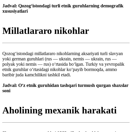
Jadval: Qozogʻistondagi turli etnik guruhlarning demografik
xususiyatlari
Millatlararo nikohlar
Qozogʻistondagi millatlararo nikohlarning aksariyati turli slavyan
yoki german guruhlari (rus — ukrain, nemis — ukrain, rus —
polyak yoki nemis — rus) oʻrtasida boʻlgan. Turkiy va yevropalik
etnik guruhlar oʻrtasidagi nikohlar koʻpayib bormoqda, ammo
baribir juda kamchilikni tashkil etadi.
Jadval: Oʻz etnik guruhidan tashqari turmush qurgan shaxslar
soni
Aholining mexanik harakati