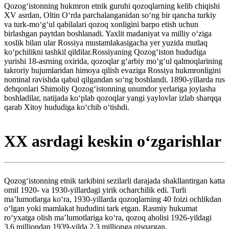
Qozogʻistonning hukmron etnik guruhi qozoqlarning kelib chiqishi
XV asrdan, Oltin Oʻrda parchalanganidan soʻng bir qancha turkiy
va turk-moʻgʻul qabilalari qozoq xonligini barpo etish uchun
birlashgan paytdan boshlanadi. Yaxlit madaniyat va milliy oʻziga
xoslik bilan ular Rossiya mustamlakasigacha yer yuzida mutlaq
koʻpchilikni tashkil qildilar.Rossiyaning Qozogʻiston hududiga
yurishi 18-asrning oxirida, qozoqlar gʻarbiy moʻgʻul qalmoqlarining
takroriy hujumlaridan himoya qilish evaziga Rossiya hukmronligini
nominal ravishda qabul qilgandan soʻng boshlandi. 1890-yillarda rus
dehqonlari Shimoliy Qozogʻistonning unumdor yerlariga joylasha
boshladilar, natijada koʻplab qozoqlar yangi yaylovlar izlab sharqqa
qarab Xitoy hududiga koʻchib oʻtishdi.
XX asrdagi keskin oʻzgarishlar
Qozogʻistonning etnik tarkibini sezilarli darajada shakllantirgan katta
omil 1920- va 1930-yillardagi yirik ocharchilik edi. Turli
maʼlumotlarga koʻra, 1930-yillarda qozoqlarning 40 foizi ochlikdan
oʻlgan yoki mamlakat hududini tark etgan. Rasmiy hukumat
roʻyxatga olish maʼlumotlariga koʻra, qozoq aholisi 1926-yildagi
3,6 milliondan 1939-yilda 2,3 millionga qisqargan.