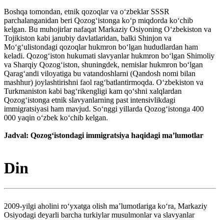
Boshqa tomondan, etnik qozoqlar va oʻzbeklar SSSR
parchalanganidan beri Qozogʻistonga koʻp miqdorda koʻchib
kelgan. Bu muhojirlar nafaqat Markaziy Osiyoning Oʻzbekiston va
Tojikiston kabi janubiy davlatlaridan, balki Shinjon va
Moʻgʻulistondagi qozoqlar hukmron boʻlgan hududlardan ham
keladi. Qozogʻiston hukumati slavyanlar hukmron boʻlgan Shimoliy
va Sharqiy Qozogʻiston, shuningdek, nemislar hukmron boʻlgan
Qaragʻandi viloyatiga bu vatandoshlarni (Qandosh nomi bilan
mashhur) joylashtirishni faol ragʻbatlantirmoqda. Oʻzbekiston va
Turkmaniston kabi bagʻrikengligi kam qoʻshni xalqlardan
Qozogʻistonga etnik slavyanlarning past intensivlikdagi
immigratsiyasi ham mavjud. Soʻnggi yillarda Qozogʻistonga 400
000 yaqin oʻzbek koʻchib kelgan.
Jadval: Qozogʻistondagi immigratsiya haqidagi maʼlumotlar
Din
2009-yilgi aholini roʻyxatga olish maʼlumotlariga koʻra, Markaziy
Osiyodagi deyarli barcha turkiylar musulmonlar va slavyanlar