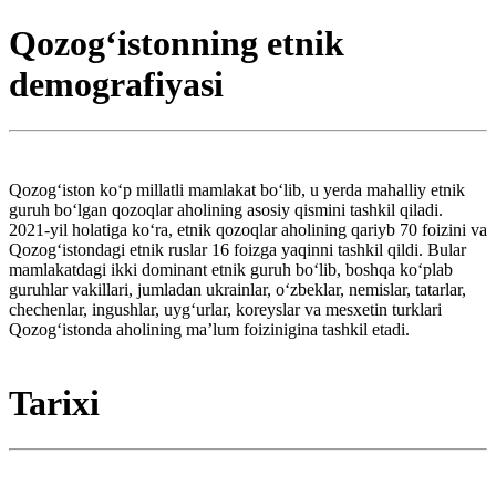
Qozogʻistonning etnik
demografiyasi
Qozogʻiston koʻp millatli mamlakat boʻlib, u yerda mahalliy etnik
guruh boʻlgan qozoqlar aholining asosiy qismini tashkil qiladi.
2021-yil holatiga koʻra, etnik qozoqlar aholining qariyb 70 foizini va
Qozogʻistondagi etnik ruslar 16 foizga yaqinni tashkil qildi. Bular
mamlakatdagi ikki dominant etnik guruh boʻlib, boshqa koʻplab
guruhlar vakillari, jumladan ukrainlar, oʻzbeklar, nemislar, tatarlar,
chechenlar, ingushlar, uygʻurlar, koreyslar va mesxetin turklari
Qozogʻistonda aholining maʼlum foizinigina tashkil etadi.
Tarixi