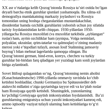
XX asr oʻrtalariga kelib Qozogʻistonda Rossiya taʼsiri ostida boʻlgan
deyarli barcha etnik guruhlar qismlari yashamoqda. Bu xilma-xil
demografiya mamlakatning markaziy joylashuvi va Rossiya
tomonidan uning boshqa chegaralaridan mustamlakachilar,
dissidentlar hamda ozchilik guruhlarini yuborish uchun joy sifatida
tarixiy foydalanishidan kelib chiqqan. 1930-yillardan 1950-
yillargacha Rossiya muxolifati (va muxolifat tarkibida „ayblangan“
ruslar) ham, ayrim ozchiliklar ham (ayniqsa, Volga nemislari,
polyaklar, ukrainlar, qrim-tatarlar va qalmoqlar) oʻzining madaniy
merosi yoki eʼtiqodlari tufayli, asosan Iosif Stalinning jamoaviy
buyrugʻi bilan mehnat lagerlarida qamoqqa olingan. Bu
Qozogʻistonni german, hind-eron, koreys, chechen va turkiy
guruhlar bir-biridan farq qiladigan yer yuzidagi kam sonli joylardan
biriga aylantiradi.
Sovet Ittifoqi qulaganidan soʻng, Qozogʻistonning nemis aholisi
(Kasachstandeutsche) 1990-yillarda ommaviy ravishda koʻchib
ketishni boshladilar, chunki Germaniya bu Spätaussiedler deb
ataluvchi millatini oʻziga qaytarishga tayyor edi va koʻplab ruslar
ham Rossiyaga qaytib ketishdi. Shuningdek, yunonlarning
koʻpchiligi Gretsiyaga qaytish imkoniyatidan foydalanishdi. Baʼzi
guruhlarning emigratsiya uchun yaxshi imkoniyatlari kamroq edi,
ammo iqtisodiy vaziyat tufayli ularning ham ketishlariga toʻgʻri
kelgan.