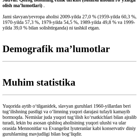
olish maʼlumotlari)
.
Jami slavyan/yevropa aholisi 2009-yilda 27,0 % (1959-yilda 60,3 %,
1970-yilda 57,3 %, 1979-yilda 54,5 %, 1989-yilda 49,8 % va 1999-
yilda 39,0 % bilan solishtirganda) ni tashkil etgan.
Demografik maʼlumotlar
Muhim statistika
Yuqorida aytib oʻtilganidek, slavyan guruhlari 1960-yillardan beri
tugʻilishning pastligi va oʻlimning yuqori darajasi tufayli kamayib
bormoqda. Nemislar juda yuqori tugʻilish koʻrsatkichlari bilan ajralib
turadi, lekin bu asosan qishloq aholisining yuqori ulushi va ular
orasida Mennonitlar va Evangelist lyuteranlar kabi konservativ diniy
guruhlarning mavjudligi bilan bogʻliqdir.