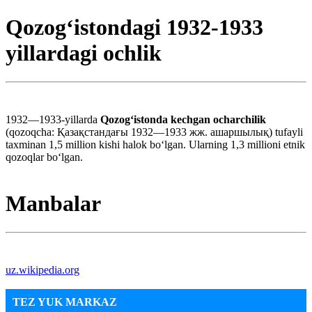
Qozogʻistondagi 1932-1933
yillardagi ochlik
1932—1933-yillarda
Qozogʻistonda kechgan ocharchilik
(qozoqcha: Қазақстандағы 1932—1933 жж. ашаршылық) tufayli
taxminan 1,5 million kishi halok boʻlgan. Ularning 1,3 millioni etnik
qozoqlar boʻlgan.
Manbalar
uz.wikipedia.org
TEZ YUK MARKAZ