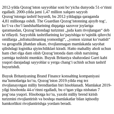
2012-yilda Qozog‘iston sayyohlar soni bo‘yicha dunyoda 51-o‘rinni
egalladi. 2000-yilda jami 1,47 million xalqaro sayyoh
Qozogʻistonga tashrif buyurdi, bu 2012-yildagiga qaraganda
4,81 millionga oshdi. The Guardian Qozog‘istonning ajoyib tog‘,
ko‘l va cho‘l landshaftlarining diqqatga sazovor joylariga
qaramasdan, Qozog‘istondagi turizmni „juda kam rivojlangan“ deb
taʼriflaydi. Sayyohlik tashriflarining koʻpayishiga toʻsqinlik qiluvchi
omillarga „infratuzilmaning yomonligi“, „yomon xizmat koʻrsatish“
va geografik jihatdan ulkan, rivojlanmagan mamlakatda sayohat
qilishdagi logistika qiyinchiliklari kiradi. Hatto mahalliy aholi uchun
ham chet elga dam olish Qozogʻistonda dam olish narxining
yarmiga tushishi mumkin. Buyuk Britaniya shahzodasi Garri kabi
yuqori darajadagi sayyohlar u yerga changʻi uchish uchun tashrif
buyurishdi.
Buyuk Britaniyaning Brand Finance konsalting kompaniyasi
maʼlumotlariga ko‘ra, Qozog‘iston 2019-yilda eng tez
rivojlanayotgan milliy brendlardan biri hisoblanadi. Mamlakat 2019-
yilgi hisobotda 44-o‘rinni egalladi, bu o‘tgan yilga nisbatan 7
pog‘ona yuqori. Hisobotga koʻra, yaxshi milliy brend kirish
turizmini rivojlantirish va boshqa mamlakatlar bilan iqtisodiy
hamkorlikni rivojlantirishga yordam beradi.