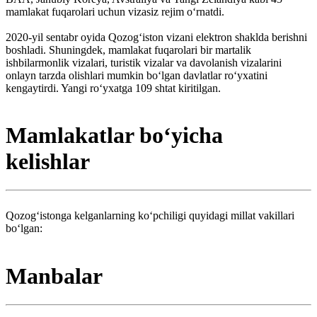
mamlakat fuqarolari uchun vizasiz rejim oʻrnatdi.
2020-yil sentabr oyida Qozog‘iston vizani elektron shaklda berishni
boshladi. Shuningdek, mamlakat fuqarolari bir martalik
ishbilarmonlik vizalari, turistik vizalar va davolanish vizalarini
onlayn tarzda olishlari mumkin boʻlgan davlatlar roʻyxatini
kengaytirdi. Yangi ro‘yxatga 109 shtat kiritilgan.
Mamlakatlar boʻyicha
kelishlar
Qozog‘istonga kelganlarning ko‘pchiligi quyidagi millat vakillari
bo‘lgan:
Manbalar