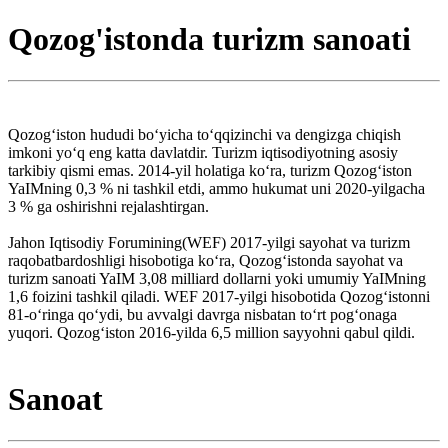
Qozog'istonda turizm sanoati
Qozogʻiston hududi boʻyicha toʻqqizinchi va dengizga chiqish
imkoni yoʻq eng katta davlatdir. Turizm iqtisodiyotning asosiy
tarkibiy qismi emas. 2014-yil holatiga koʻra, turizm Qozogʻiston
YaIMning 0,3 % ni tashkil etdi, ammo hukumat uni 2020-yilgacha
3 % ga oshirishni rejalashtirgan.
Jahon Iqtisodiy Forumining(WEF) 2017-yilgi sayohat va turizm
raqobatbardoshligi hisobotiga koʻra, Qozogʻistonda sayohat va
turizm sanoati YaIM 3,08 milliard dollarni yoki umumiy YaIMning
1,6 foizini tashkil qiladi. WEF 2017-yilgi hisobotida Qozog‘istonni
81-o‘ringa qo‘ydi, bu avvalgi davrga nisbatan to‘rt pog‘onaga
yuqori. Qozog‘iston 2016-yilda 6,5 million sayyohni qabul qildi.
Sanoat