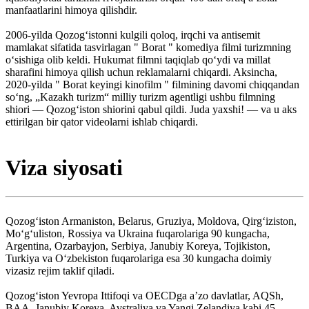
manfaatlarini himoya qilishdir.
2006-yilda Qozog‘istonni kulgili qoloq, irqchi va antisemit
mamlakat sifatida tasvirlagan " Borat " komediya filmi turizmning
o‘sishiga olib keldi. Hukumat filmni taqiqlab qoʻydi va millat
sharafini himoya qilish uchun reklamalarni chiqardi. Aksincha,
2020-yilda " Borat keyingi kinofilm " filmining davomi chiqqandan
so‘ng, „Kazakh turizm“ milliy turizm agentligi ushbu filmning
shiori — Qozog‘iston shiorini qabul qildi. Juda yaxshi! — va u aks
ettirilgan bir qator videolarni ishlab chiqardi.
Viza siyosati
Qozog‘iston Armaniston, Belarus, Gruziya, Moldova, Qirg‘iziston,
Mo‘g‘uliston, Rossiya va Ukraina fuqarolariga 90 kungacha,
Argentina, Ozarbayjon, Serbiya, Janubiy Koreya, Tojikiston,
Turkiya va Oʻzbekiston fuqarolariga esa 30 kungacha doimiy
vizasiz rejim taklif qiladi.
Qozogʻiston Yevropa Ittifoqi va OECDga aʼzo davlatlar, AQSh,
BAA, Janubiy Koreya, Avstraliya va Yangi Zelandiya kabi 45