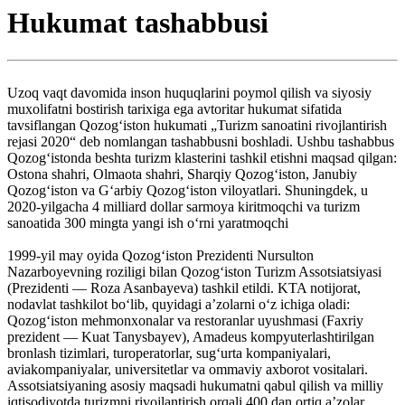
Hukumat tashabbusi
Uzoq vaqt davomida inson huquqlarini poymol qilish va siyosiy
muxolifatni bostirish tarixiga ega avtoritar hukumat sifatida
tavsiflangan Qozog‘iston hukumati „Turizm sanoatini rivojlantirish
rejasi 2020“ deb nomlangan tashabbusni boshladi. Ushbu tashabbus
Qozogʻistonda beshta turizm klasterini tashkil etishni maqsad qilgan:
Ostona shahri, Olmaota shahri, Sharqiy Qozogʻiston, Janubiy
Qozogʻiston va Gʻarbiy Qozogʻiston viloyatlari. Shuningdek, u
2020-yilgacha 4 milliard dollar sarmoya kiritmoqchi va turizm
sanoatida 300 mingta yangi ish o‘rni yaratmoqchi
1999-yil may oyida Qozogʻiston Prezidenti Nursulton
Nazarboyevning roziligi bilan Qozogʻiston Turizm Assotsiatsiyasi
(Prezidenti — Roza Asanbayeva) tashkil etildi. KTA notijorat,
nodavlat tashkilot boʻlib, quyidagi aʼzolarni oʻz ichiga oladi:
Qozogʻiston mehmonxonalar va restoranlar uyushmasi (Faxriy
prezident — Kuat Tanysbayev), Amadeus kompyuterlashtirilgan
bronlash tizimlari, turoperatorlar, sugʻurta kompaniyalari,
aviakompaniyalar, universitetlar va ommaviy axborot vositalari.
Assotsiatsiyaning asosiy maqsadi hukumatni qabul qilish va milliy
iqtisodiyotda turizmni rivojlantirish orqali 400 dan ortiq aʼzolar