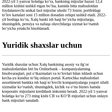
2022-yil 1-yanvar holatiga koʻra, bankning mijozlar bazasi 12,4
million kishini tashkil etgan boʻlsa, kamida bitta mahsulotdan
foydalanuvchi unikal faol mijozlar ulushi 73 foizni, portfeldagi
toʻlov kartalari soni 15 million donadan ortiqni tashkil etadi. 2022-
yil boshiga koʻra, Xalq banki ish haqi boʻyicha mijozlarga,
shuningdek, pensiya va nafaqa oluvchilarga xizmat koʻrsatish
boʻyicha yetakchi hisoblanadi.
Yuridik shaxslar uchun
Yuridik shaxslar uchun Xalq bankining asosiy va ilgʻor
mahsulotlaridan biri bu Onlinebank – kompaniyalarning
hisobvaraqlari, pul oʻtkazmalari va toʻlovlari bilan ishlash uchun
kecha-yu kunduz toʻliq onlayn portal. Kartochka mahsulotlari
assortimenti bankka ish haqi toʻlovchi kompaniyalarga yuqori sifatli
xizmatlar koʻrsatish, shuningdek, kichik va oʻrta biznes hamda
korporativ mijozlarni kreditlash imkonini beradi. 2022-yil 1-yanvar
holatiga koʻra 273 ming kishi CB va KOʻB mijozlari uchun onlayn
bank mijozlari sanaladi.