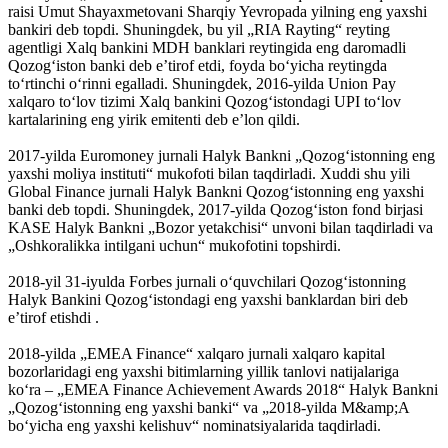
raisi Umut Shayaxmetovani Sharqiy Yevropada yilning eng yaxshi
bankiri deb topdi. Shuningdek, bu yil „RIA Rayting“ reyting
agentligi Xalq bankini MDH banklari reytingida eng daromadli
Qozogʻiston banki deb eʼtirof etdi, foyda boʻyicha reytingda
toʻrtinchi oʻrinni egalladi. Shuningdek, 2016-yilda Union Pay
xalqaro toʻlov tizimi Xalq bankini Qozogʻistondagi UPI toʻlov
kartalarining eng yirik emitenti deb eʼlon qildi.
2017-yilda Euromoney jurnali Halyk Bankni „Qozogʻistonning eng
yaxshi moliya instituti“ mukofoti bilan taqdirladi. Xuddi shu yili
Global Finance jurnali Halyk Bankni Qozogʻistonning eng yaxshi
banki deb topdi. Shuningdek, 2017-yilda Qozogʻiston fond birjasi
KASE Halyk Bankni „Bozor yetakchisi“ unvoni bilan taqdirladi va
„Oshkoralikka intilgani uchun“ mukofotini topshirdi.
2018-yil 31-iyulda Forbes jurnali oʻquvchilari Qozogʻistonning
Halyk Bankini Qozogʻistondagi eng yaxshi banklardan biri deb
eʼtirof etishdi .
2018-yilda „EMEA Finance“ xalqaro jurnali xalqaro kapital
bozorlaridagi eng yaxshi bitimlarning yillik tanlovi natijalariga
koʻra – „EMEA Finance Achievement Awards 2018“ Halyk Bankni
„Qozogʻistonning eng yaxshi banki“ va „2018-yilda M&amp;A
boʻyicha eng yaxshi kelishuv“ nominatsiyalarida taqdirladi.