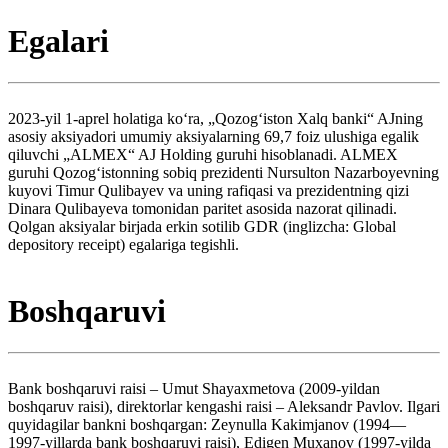
Egalari
2023-yil 1-aprel holatiga koʻra, „Qozogʻiston Xalq banki“ AJning
asosiy aksiyadori umumiy aksiyalarning 69,7 foiz ulushiga egalik
qiluvchi „ALMEX“ AJ Holding guruhi hisoblanadi. ALMEX
guruhi Qozogʻistonning sobiq prezidenti Nursulton Nazarboyevning
kuyovi Timur Qulibayev va uning rafiqasi va prezidentning qizi
Dinara Qulibayeva tomonidan paritet asosida nazorat qilinadi.
Qolgan aksiyalar birjada erkin sotilib GDR (inglizcha: Global
depository receipt) egalariga tegishli.
Boshqaruvi
Bank boshqaruvi raisi – Umut Shayaxmetova (2009-yildan
boshqaruv raisi), direktorlar kengashi raisi – Aleksandr Pavlov. Ilgari
quyidagilar bankni boshqargan: Zeynulla Kakimjanov (1994—
1997-yillarda bank boshqaruvi raisi), Edigen Muxanov (1997-yilda