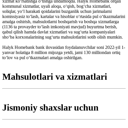
xizmat koʻrsatishga oʻtishga undamoqda. Halyk Homebank orqali
kommunal xizmatlar, uyali aloqa, oʻqish, bogʻcha xizmatlari,
soliqlar, yoʻl harakati qoidalarini buzganlik uchun jarimalarni
komissiyasiz toʻlash, kartalar va hisoblar oʻrtasida pul oʻtkazmalarini
amalga oshirish, mahsulotlarni boshqarish va boshqa xizmatlarga
(1136 ta provayder toʻlash imkoniyati mavjud) buyurtma berish,
qabul qilish hamda davlat xizmatlari va sugʻurta kompaniyalari
shoʻba korxonalarining sugʻurta mahsulotlarini sotib olish mumkin.
Halyk Homebank bank ilovasidan foydalanuvchilar soni 2022-yil 1-
yanvar holatiga 8 million mijozga yetdi, jami 130 milliondan ortiq
toʻlov va pul oʻtkazmalari amalga oshirilgan.
Mahsulotlari va xizmatlari
Jismoniy shaxslar uchun