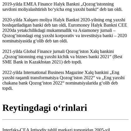
2019-yilda EMEA Finance Halyk Bankni „Qozogʻistonning
savdoni moliyalashtirish boʻyicha eng yaxshi banki“ deb tan oldi.
2020-yilda Xalqaro moliya Halyk Bankni 2020-yilning eng yaxshi
boshqariladigan banki deb tan oldi, Euromoney Halyk Bankni CEE
2020da yetakchilikdagi mukammallik va Asiamoney jurnali –
Qozogʻistondagi eng yaxshi korporativ va investitsiya banki – 2020
nominatsiyasida gʻolib deb tan oldi.
2021-yilda Global Finance jurnali Qozogʻiston Xalq bankini
„Qozogʻistonning eng yaxshi kichik va biznes banki 2021“ (Best
SME Bank in Kazakhstan 2021) deb topdi.
2022-yilda International Business Magazine Xalq bankini „Eng
yaxshi raqamli transformatsiya Qozogʻiston 2022“ va „Eng yaxshi
chakana bank Qozogʻiston 2022“ nominatsiyalarida gʻolib deb
topdi.
Reytingdagi oʻrinlari
Interfaks-CEA Iqtisodiy tahlil markazi tomonidan 2005-yil