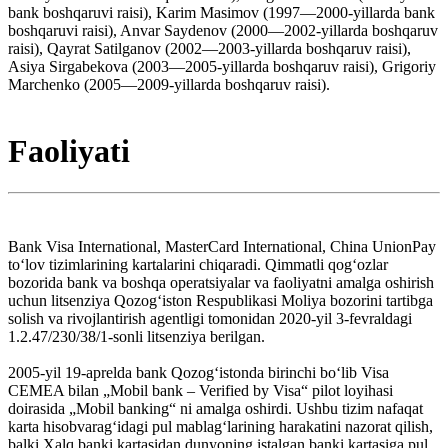
bank boshqaruvi raisi), Karim Masimov (1997—2000-yillarda bank
boshqaruvi raisi), Anvar Saydenov (2000—2002-yillarda boshqaruv
raisi), Qayrat Satilganov (2002—2003-yillarda boshqaruv raisi),
Asiya Sirgabekova (2003—2005-yillarda boshqaruv raisi), Grigoriy
Marchenko (2005—2009-yillarda boshqaruv raisi).
Faoliyati
Bank Visa International, MasterCard International, China UnionPay
toʻlov tizimlarining kartalarini chiqaradi. Qimmatli qogʻozlar
bozorida bank va boshqa operatsiyalar va faoliyatni amalga oshirish
uchun litsenziya Qozogʻiston Respublikasi Moliya bozorini tartibga
solish va rivojlantirish agentligi tomonidan 2020-yil 3-fevraldagi
1.2.47/230/38/1-sonli litsenziya berilgan.
2005-yil 19-aprelda bank Qozogʻistonda birinchi boʻlib Visa
CEMEA bilan „Mobil bank – Verified by Visa“ pilot loyihasi
doirasida „Mobil banking“ ni amalga oshirdi. Ushbu tizim nafaqat
karta hisobvaragʻidagi pul mablagʻlarining harakatini nazorat qilish,
balki Xalq banki kartasidan dunyoning istalgan banki kartasiga pul