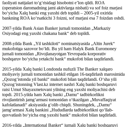
faoliyati natijalari toʻgʻrisidagi hisobotni eʼlon qildi. ROA
(operatsion daromadning jami aktivlarga nisbati) va sof foiz marjasi
boʻyicha Xalq banki eng yaxshi deb topildi – 2005-yil oxirida
bankning ROA koʻrsatkichi 3 foizni, sof marjasi esa 7 foizdan oshdi.
2007-yilda Bank Asian Banker jurnali tomonidan „Markaziy
Osiyodagi eng yaxshi chakana bank“ deb topildi.
2008-yilda Bank „Yil tashkiloti“ nominatsiyasida „Altin Jurek“
mukofotiga sazovor boʻldi. Bu yil ham Halyk Bank Euromoney
jurnali tomonidan „Rivojlanayotgan Yevropada korporativ
boshqaruv boʻyicha yetakchi bank“ mukofoti bilan taqdirlandi.
2015-yilda Xalq banki Londonda nufuzli The Banker xalqaro
moliyaviy jurnali tomonidan tashkil etilgan 16-taqdirlash marosimida
„Qozogʻistonda yil banki“ mukofoti bilan taqdirlandi. Oʻsha yili
Qozogʻistonning Vlast.kz internet nashri Xalq banki boshqaruvi
raisi Umut Shayaxmetovani yilning eng yaxshi moliyachisi deb
topdi. 2015-yilda ham Xalq banki „Damu“ tadbirkorlikni
rivojlantirish jamgʻarmasi tomonidan oʻtkazilgan „Muvaffaqiyat
kafolatlanadi“ aksiyasida gʻolib chiqdi. Shuningdek, „Damu“
jamgʻarmasi Xalq bankini „Hududlarda tadbirkorlikni qoʻllab-
quvvatlash boʻyicha eng yaxshi bank“ mukofoti bilan taqdirladi.
2016-yilda „International Banker“ jurnali Xalq banki boshqaruvi