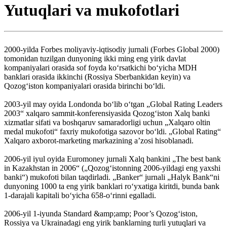
Yutuqlari va mukofotlari
2000-yilda Forbes moliyaviy-iqtisodiy jurnali (Forbes Global 2000)
tomonidan tuzilgan dunyoning ikki ming eng yirik davlat
kompaniyalari orasida sof foyda koʻrsatkichi boʻyicha MDH
banklari orasida ikkinchi (Rossiya Sberbankidan keyin) va
Qozogʻiston kompaniyalari orasida birinchi boʻldi.
2003-yil may oyida Londonda boʻlib oʻtgan „Global Rating Leaders
2003“ xalqaro sammit-konferensiyasida Qozogʻiston Xalq banki
xizmatlar sifati va boshqaruv samaradorligi uchun „Xalqaro oltin
medal mukofoti“ faxriy mukofotiga sazovor boʻldi. „Global Rating“
Xalqaro axborot-marketing markazining aʼzosi hisoblanadi.
2006-yil iyul oyida Euromoney jurnali Xalq bankini „The best bank
in Kazakhstan in 2006“ („Qozogʻistonning 2006-yildagi eng yaxshi
banki“) mukofoti bilan taqdirladi. „Banker“ jurnali „Halyk Bank“ni
dunyoning 1000 ta eng yirik banklari roʻyxatiga kiritdi, bunda bank
1-darajali kapitali boʻyicha 658-oʻrinni egalladi.
2006-yil 1-iyunda Standard &amp;amp; Poor’s Qozogʻiston,
Rossiya va Ukrainadagi eng yirik banklarning turli yutuqlari va