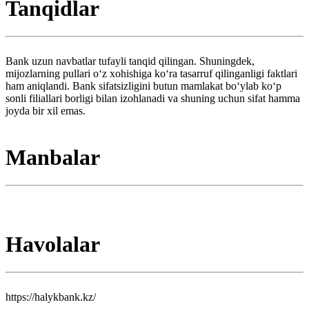
Tanqidlar
Bank uzun navbatlar tufayli tanqid qilingan. Shuningdek,
mijozlarning pullari oʻz xohishiga koʻra tasarruf qilinganligi faktlari
ham aniqlandi. Bank sifatsizligini butun mamlakat boʻylab koʻp
sonli filiallari borligi bilan izohlanadi va shuning uchun sifat hamma
joyda bir xil emas.
Manbalar
Havolalar
https://halykbank.kz/