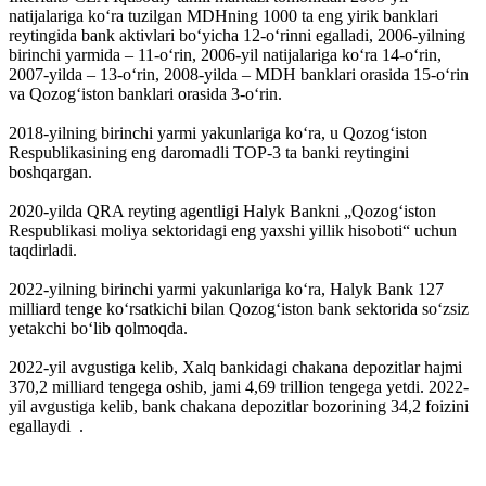
natijalariga koʻra tuzilgan MDHning 1000 ta eng yirik banklari
reytingida bank aktivlari boʻyicha 12-oʻrinni egalladi, 2006-yilning
birinchi yarmida – 11-oʻrin, 2006-yil natijalariga koʻra 14-oʻrin,
2007-yilda – 13-oʻrin, 2008-yilda – MDH banklari orasida 15-oʻrin
va Qozogʻiston banklari orasida 3-oʻrin.
2018-yilning birinchi yarmi yakunlariga koʻra, u Qozogʻiston
Respublikasining eng daromadli TOP-3 ta banki reytingini
boshqargan.
2020-yilda QRA reyting agentligi Halyk Bankni „Qozogʻiston
Respublikasi moliya sektoridagi eng yaxshi yillik hisoboti“ uchun
taqdirladi.
2022-yilning birinchi yarmi yakunlariga koʻra, Halyk Bank 127
milliard tenge koʻrsatkichi bilan Qozogʻiston bank sektorida soʻzsiz
yetakchi boʻlib qolmoqda.
2022-yil avgustiga kelib, Xalq bankidagi chakana depozitlar hajmi
370,2 milliard tengega oshib, jami 4,69 trillion tengega yetdi. 2022-
yil avgustiga kelib, bank chakana depozitlar bozorining 34,2 foizini
egallaydi .