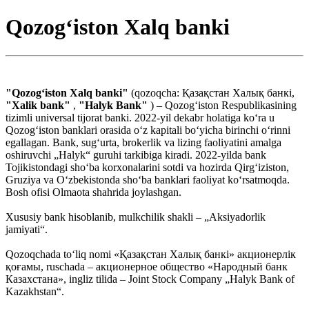
Qozogʻiston Xalq banki
"Qozogʻiston Xalq banki"
(qozoqcha: Қазақстан Халық банкі,
"Xalik bank"
,
"Halyk Bank"
) – Qozogʻiston Respublikasining
tizimli universal tijorat banki. 2022-yil dekabr holatiga koʻra u
Qozogʻiston banklari orasida oʻz kapitali boʻyicha birinchi oʻrinni
egallagan. Bank, sugʻurta, brokerlik va lizing faoliyatini amalga
oshiruvchi „Halyk“ guruhi tarkibiga kiradi. 2022-yilda bank
Tojikistondagi shoʻba korxonalarini sotdi va hozirda Qirgʻiziston,
Gruziya va Oʻzbekistonda shoʻba banklari faoliyat koʻrsatmoqda.
Bosh ofisi Olmaota shahrida joylashgan.
Xususiy bank hisoblanib, mulkchilik shakli – „Aksiyadorlik
jamiyati“.
Qozoqchada toʻliq nomi «Қазақстан Халық банкі» акционерлік
қоғамы, ruschada – акционерное общество «Народный банк
Казахстана», ingliz tilida – Joint Stock Company „Halyk Bank of
Kazakhstan“.