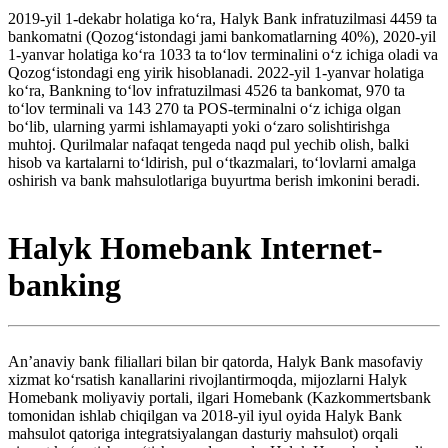
2019-yil 1-dekabr holatiga koʻra, Halyk Bank infratuzilmasi 4459 ta
bankomatni (Qozogʻistondagi jami bankomatlarning 40%), 2020-yil
1-yanvar holatiga koʻra 1033 ta toʻlov terminalini oʻz ichiga oladi va
Qozogʻistondagi eng yirik hisoblanadi. 2022-yil 1-yanvar holatiga
koʻra, Bankning toʻlov infratuzilmasi 4526 ta bankomat, 970 ta
toʻlov terminali va 143 270 ta POS-terminalni oʻz ichiga olgan
boʻlib, ularning yarmi ishlamayapti yoki oʻzaro solishtirishga
muhtoj. Qurilmalar nafaqat tengeda naqd pul yechib olish, balki
hisob va kartalarni toʻldirish, pul oʻtkazmalari, toʻlovlarni amalga
oshirish va bank mahsulotlariga buyurtma berish imkonini beradi.
Halyk Homebank Internet-
banking
Anʼanaviy bank filiallari bilan bir qatorda, Halyk Bank masofaviy
xizmat koʻrsatish kanallarini rivojlantirmoqda, mijozlarni Halyk
Homebank moliyaviy portali, ilgari Homebank (Kazkommertsbank
tomonidan ishlab chiqilgan va 2018-yil iyul oyida Halyk Bank
mahsulot qatoriga integratsiyalangan dasturiy mahsulot) orqali