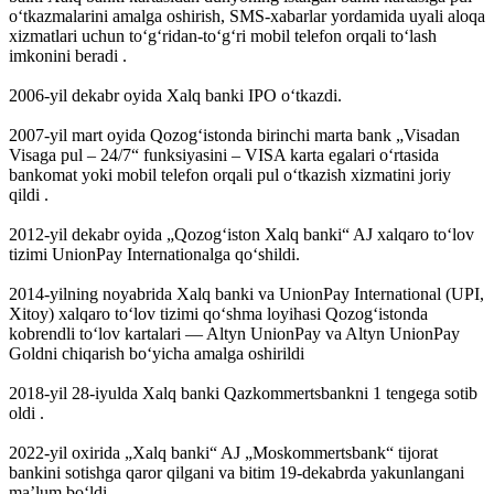
oʻtkazmalarini amalga oshirish, SMS-xabarlar yordamida uyali aloqa
xizmatlari uchun toʻgʻridan-toʻgʻri mobil telefon orqali toʻlash
imkonini beradi .
2006-yil dekabr oyida Xalq banki IPO oʻtkazdi.
2007-yil mart oyida Qozogʻistonda birinchi marta bank „Visadan
Visaga pul – 24/7“ funksiyasini – VISA karta egalari oʻrtasida
bankomat yoki mobil telefon orqali pul oʻtkazish xizmatini joriy
qildi .
2012-yil dekabr oyida „Qozogʻiston Xalq banki“ AJ xalqaro toʻlov
tizimi UnionPay Internationalga qoʻshildi.
2014-yilning noyabrida Xalq banki va UnionPay International (UPI,
Xitoy) xalqaro toʻlov tizimi qoʻshma loyihasi Qozogʻistonda
kobrendli toʻlov kartalari — Altyn UnionPay va Altyn UnionPay
Goldni chiqarish boʻyicha amalga oshirildi
2018-yil 28-iyulda Xalq banki Qazkommertsbankni 1 tengega sotib
oldi .
2022-yil oxirida „Xalq banki“ AJ „Moskommertsbank“ tijorat
bankini sotishga qaror qilgani va bitim 19-dekabrda yakunlangani
maʼlum boʻldi .