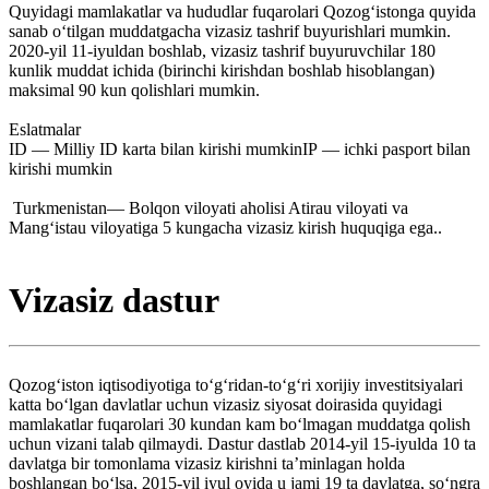
Quyidagi mamlakatlar va hududlar fuqarolari Qozogʻistonga quyida
sanab oʻtilgan muddatgacha vizasiz tashrif buyurishlari mumkin.
2020-yil 11-iyuldan boshlab, vizasiz tashrif buyuruvchilar 180
kunlik muddat ichida (birinchi kirishdan boshlab hisoblangan)
maksimal 90 kun qolishlari mumkin.
Eslatmalar
ID — Milliy ID karta bilan kirishi mumkinIP — ichki pasport bilan
kirishi mumkin
Turkmenistan— Bolqon viloyati aholisi Atirau viloyati va
Mangʻistau viloyatiga 5 kungacha vizasiz kirish huquqiga ega..
Vizasiz dastur
Qozogʻiston iqtisodiyotiga toʻgʻridan-toʻgʻri xorijiy investitsiyalari
katta boʻlgan davlatlar uchun vizasiz siyosat doirasida quyidagi
mamlakatlar fuqarolari 30 kundan kam boʻlmagan muddatga qolish
uchun vizani talab qilmaydi. Dastur dastlab 2014-yil 15-iyulda 10 ta
davlatga bir tomonlama vizasiz kirishni taʼminlagan holda
boshlangan boʻlsa, 2015-yil iyul oyida u jami 19 ta davlatga, soʻngra