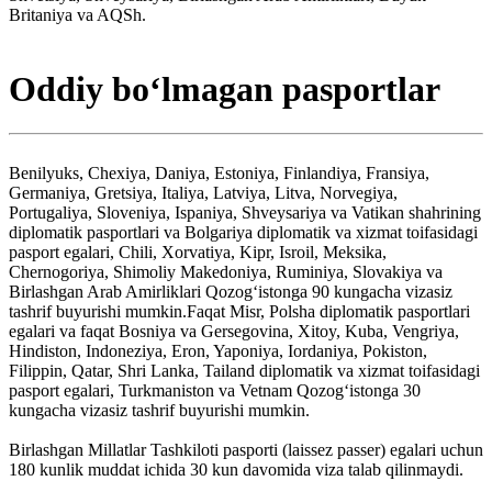
Britaniya va AQSh.
Oddiy boʻlmagan pasportlar
Benilyuks, Chexiya, Daniya, Estoniya, Finlandiya, Fransiya,
Germaniya, Gretsiya, Italiya, Latviya, Litva, Norvegiya,
Portugaliya, Sloveniya, Ispaniya, Shveysariya va Vatikan shahrining
diplomatik pasportlari va Bolgariya diplomatik va xizmat toifasidagi
pasport egalari, Chili, Xorvatiya, Kipr, Isroil, Meksika,
Chernogoriya, Shimoliy Makedoniya, Ruminiya, Slovakiya va
Birlashgan Arab Amirliklari Qozogʻistonga 90 kungacha vizasiz
tashrif buyurishi mumkin.Faqat Misr, Polsha diplomatik pasportlari
egalari va faqat Bosniya va Gersegovina, Xitoy, Kuba, Vengriya,
Hindiston, Indoneziya, Eron, Yaponiya, Iordaniya, Pokiston,
Filippin, Qatar, Shri Lanka, Tailand diplomatik va xizmat toifasidagi
pasport egalari, Turkmaniston va Vetnam Qozogʻistonga 30
kungacha vizasiz tashrif buyurishi mumkin.
Birlashgan Millatlar Tashkiloti pasporti (laissez passer) egalari uchun
180 kunlik muddat ichida 30 kun davomida viza talab qilinmaydi.