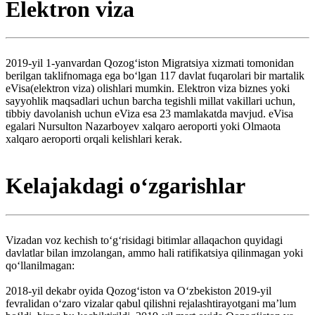
Elektron viza
2019-yil 1-yanvardan Qozogʻiston Migratsiya xizmati tomonidan
berilgan taklifnomaga ega boʻlgan 117 davlat fuqarolari bir martalik
eVisa(elektron viza) olishlari mumkin. Elektron viza biznes yoki
sayyohlik maqsadlari uchun barcha tegishli millat vakillari uchun,
tibbiy davolanish uchun eViza esa 23 mamlakatda mavjud. eVisa
egalari Nursulton Nazarboyev xalqaro aeroporti yoki Olmaota
xalqaro aeroporti orqali kelishlari kerak.
Kelajakdagi oʻzgarishlar
Vizadan voz kechish toʻgʻrisidagi bitimlar allaqachon quyidagi
davlatlar bilan imzolangan, ammo hali ratifikatsiya qilinmagan yoki
qoʻllanilmagan:
2018-yil dekabr oyida Qozogʻiston va Oʻzbekiston 2019-yil
fevralidan oʻzaro vizalar qabul qilishni rejalashtirayotgani maʼlum