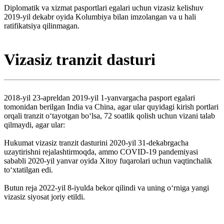
Diplomatik va xizmat pasportlari egalari uchun vizasiz kelishuv
2019-yil dekabr oyida Kolumbiya bilan imzolangan va u hali
ratifikatsiya qilinmagan.
Vizasiz tranzit dasturi
2018-yil 23-apreldan 2019-yil 1-yanvargacha pasport egalari
tomonidan berilgan India va China, agar ular quyidagi kirish portlari
orqali tranzit oʻtayotgan boʻlsa, 72 soatlik qolish uchun vizani talab
qilmaydi, agar ular:
Hukumat vizasiz tranzit dasturini 2020-yil 31-dekabrgacha
uzaytirishni rejalashtirmoqda, ammo COVID-19 pandemiyasi
sababli 2020-yil yanvar oyida Xitoy fuqarolari uchun vaqtinchalik
toʻxtatilgan edi.
Butun reja 2022-yil 8-iyulda bekor qilindi va uning oʻrniga yangi
vizasiz siyosat joriy etildi.