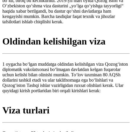
boʻldi, biroq bu kechiktirildi. 2019-yil mart oyida Qozogʻiston va
Oʻzbekiston qoʻshma viza dasturini „yoʻlga qoʻyishga tayyorligi“
haqida xabar berilgandi, bu dastur qoʻshni davlatlarga ham
kengayishi mumkin. Barcha tasdiqlar faqat texnik va jihozlar
tafsilotlari ishlab chiqilishi kerak.
Oldindan kelishilgan viza
1 oygacha boʻlgan muddatga oldindan kelishilgan viza Qozogʻiston
diplomatik vakolatxonasi boʻlmagan davlatdan kelgan fuqarolar
uchun kelishi bilan olinishi mumkin. Toʻlov taxminan 80 AQSh
dollarini tashkil etadi va ular taklifnomaga ega boʻlishlari va
Qozogʻiston Tashqi ishlar vazirligidan ruxsat olishlari kerak. Ular
quyidagi kirish portlaridan biri orqali kirishlari kerak:
Viza turlari