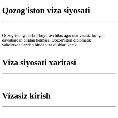
Qozog'iston viza siyosati
Qozogʻistonga tashrif buyuruvchilar, agar ular vizasiz boʻlgan
davlatlardan biridan kelmasa, Qozogʻiston diplomatik
vakolatxonalaridan birida viza olishlari kerak.
Viza siyosati xaritasi
Vizasiz kirish