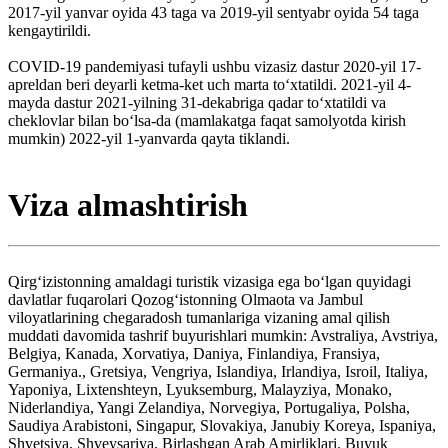
2017-yil yanvar oyida 43 taga va 2019-yil sentyabr oyida 54 taga
kengaytirildi.
COVID-19 pandemiyasi tufayli ushbu vizasiz dastur 2020-yil 17-
apreldan beri deyarli ketma-ket uch marta toʻxtatildi. 2021-yil 4-
mayda dastur 2021-yilning 31-dekabriga qadar toʻxtatildi va
cheklovlar bilan boʻlsa-da (mamlakatga faqat samolyotda kirish
mumkin) 2022-yil 1-yanvarda qayta tiklandi.
Viza almashtirish
Qirgʻizistonning amaldagi turistik vizasiga ega boʻlgan quyidagi
davlatlar fuqarolari Qozogʻistonning Olmaota va Jambul
viloyatlarining chegaradosh tumanlariga vizaning amal qilish
muddati davomida tashrif buyurishlari mumkin: Avstraliya, Avstriya,
Belgiya, Kanada, Xorvatiya, Daniya, Finlandiya, Fransiya,
Germaniya., Gretsiya, Vengriya, Islandiya, Irlandiya, Isroil, Italiya,
Yaponiya, Lixtenshteyn, Lyuksemburg, Malayziya, Monako,
Niderlandiya, Yangi Zelandiya, Norvegiya, Portugaliya, Polsha,
Saudiya Arabistoni, Singapur, Slovakiya, Janubiy Koreya, Ispaniya,
Shvetsiya, Shveysariya, Birlashgan Arab Amirliklari, Buyuk