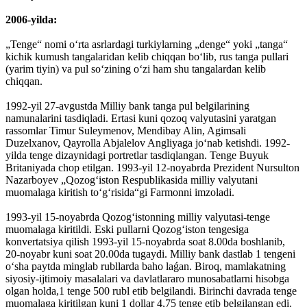
2006-yilda:
„Tenge“ nomi oʻrta asrlardagi turkiylarning „denge“ yoki „tanga“
kichik kumush tangalaridan kelib chiqqan boʻlib, rus tanga pullari
(yarim tiyin) va pul soʻzining oʻzi ham shu tangalardan kelib
chiqqan.
1992-yil 27-avgustda Milliy bank tanga pul belgilarining
namunalarini tasdiqladi. Ertasi kuni qozoq valyutasini yaratgan
rassomlar Timur Suleymenov, Mendibay Alin, Agimsali
Duzelxanov, Qayrolla Abjalelov Angliyaga joʻnab ketishdi. 1992-
yilda tenge dizaynidagi portretlar tasdiqlangan. Tenge Buyuk
Britaniyada chop etilgan. 1993-yil 12-noyabrda Prezident Nursulton
Nazarboyev „Qozogʻiston Respublikasida milliy valyutani
muomalaga kiritish toʻgʻrisida“gi Farmonni imzoladi.
1993-yil 15-noyabrda Qozogʻistonning milliy valyutasi-tenge
muomalaga kiritildi. Eski pullarni Qozogʻiston tengesiga
konvertatsiya qilish 1993-yil 15-noyabrda soat 8.00da boshlanib,
20-noyabr kuni soat 20.00da tugaydi. Milliy bank dastlab 1 tengeni
oʻsha paytda minglab rubllarda baho laǵan. Biroq, mamlakatning
siyosiy-ijtimoiy masalalari va davlatlararo munosabatlarni hisobga
olgan holda,1 tenge 500 rubl etib belgilandi. Birinchi davrada tenge
muomalaga kiritilgan kuni 1 dollar 4,75 tenge etib belgilangan edi.