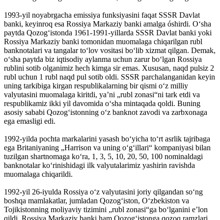
1993-yil noyabrgacha emissiya funksiyasini faqat SSSR Davlat
banki, keyinroq esa Rossiya Markaziy banki amalga óshirdi. Oʻsha
paytda Qozogʻistonda 1961-1991-yillarda SSSR Davlat banki yoki
Rossiya Markaziy banki tomonidan muomalaga chiqarilgan rubl
banknotalari va tangalar toʻlov vositasi boʻlib xizmat qilgan. Demak,
oʻsha paytda biz iqtisodiy aylanma uchun zarur boʻlgan Rossiya
rublini sotib olganimiz hech kimga sir emas. Xususan, naqd pulsiz 2
rubl uchun 1 rubl naqd pul sotib oldi. SSSR parchalanganidan keyin
uning tarkibiga kirgan respublikalarning bir qismi oʻz milliy
valyutasini muomalaga kiritdi, yaʼni „rubl zonasi“ni tark etdi va
respublikamiz ikki yil davomida oʻsha mintaqada qoldi. Buning
asosiy sababi Qozogʻistonning oʻz banknot zavodi va zarbxonaga
ega emasligi edi.
1992-yilda pochta markalarini yasash boʻyicha toʻrt asrlik tajribaga
ega Britaniyaning „Harrison va uning oʻgʻillari“ kompaniyasi bilan
tuzilgan shartnomaga koʻra, 1, 3, 5, 10, 20, 50, 100 nominaldagi
banknotalar koʻrinishidagi ilk valyutalarimiz yashirin ravishda
muomalaga chiqarildi.
1992-yil 26-iyulda Rossiya oʻz valyutasini joriy qilgandan soʻng
boshqa mamlakatlar, jumladan Qozogʻiston, Oʻzbekiston va
Tojikistonning moliyaviy tizimini „rubl zonasi“ga boʻlganini eʼlon
qildi. Rossiya Markaziy banki ham Qozogʻistonga qozoq ramzlari