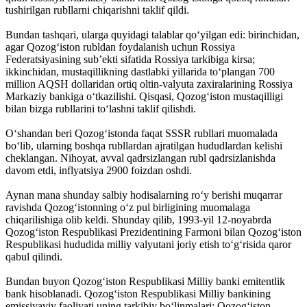
tushirilgan rubllarni chiqarishni taklif qildi.
Bundan tashqari, ularga quyidagi talablar qoʻyilgan edi: birinchidan,
agar Qozogʻiston rubldan foydalanish uchun Rossiya
Federatsiyasining sub’ekti sifatida Rossiya tarkibiga kirsa;
ikkinchidan, mustaqillikning dastlabki yillarida toʻplangan 700
million AQSH dollaridan ortiq oltin-valyuta zaxiralarining Rossiya
Markaziy bankiga oʻtkazilishi. Qisqasi, Qozogʻiston mustaqilligi
bilan bizga rubllarini toʻlashni taklif qilishdi.
Oʻshandan beri Qozogʻistonda faqat SSSR rubllari muomalada
boʻlib, ularning boshqa rubllardan ajratilgan hududlardan kelishi
cheklangan. Nihoyat, avval qadrsizlangan rubl qadrsizlanishda
davom etdi, inflyatsiya 2900 foizdan oshdi.
Aynan mana shunday salbiy hodisalarning roʻy berishi muqarrar
ravishda Qozogʻistonning oʻz pul birligining muomalaga
chiqarilishiga olib keldi. Shunday qilib, 1993-yil 12-noyabrda
Qozogʻiston Respublikasi Prezidentining Farmoni bilan Qozogʻiston
Respublikasi hududida milliy valyutani joriy etish toʻgʻrisida qaror
qabul qilindi.
Bundan buyon Qozogʻiston Respublikasi Milliy banki emitentlik
bank hisoblanadi. Qozogʻiston Respublikasi Milliy bankining
emissiyaviy faoliyati uning tarkibiy boʻlinmalari: Qozogʻiston