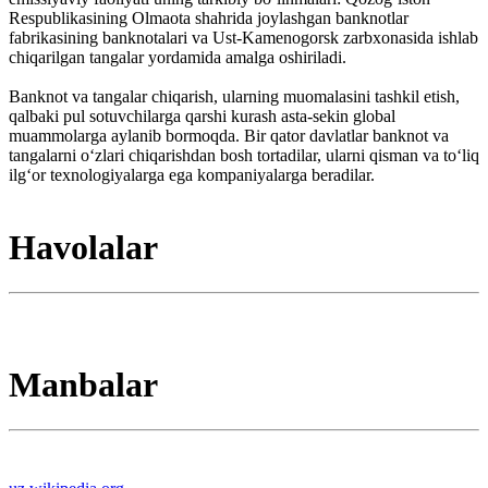
Respublikasining Olmaota shahrida joylashgan banknotlar
fabrikasining banknotalari va Ust-Kamenogorsk zarbxonasida ishlab
chiqarilgan tangalar yordamida amalga oshiriladi.
Banknot va tangalar chiqarish, ularning muomalasini tashkil etish,
qalbaki pul sotuvchilarga qarshi kurash asta-sekin global
muammolarga aylanib bormoqda. Bir qator davlatlar banknot va
tangalarni oʻzlari chiqarishdan bosh tortadilar, ularni qisman va toʻliq
ilgʻor texnologiyalarga ega kompaniyalarga beradilar.
Havolalar
Manbalar