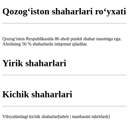
Qozogʻiston shaharlari roʻyxati
Qozogʻiston Respublikasida 86 aholi punkti shahar maomiga ega.
Aholining 56 % shaharlarda istiqomat qiladilar.
Yirik shaharlari
Kichik shaharlari
Viloyatlardagi kichik shaharlar[tahrir | manbasini tahrirlash]