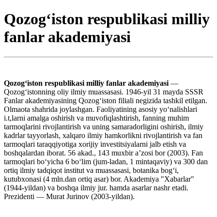
Qozog‘iston respublikasi milliy
fanlar akademiyasi
Qozogʻiston respublikasi milliy fanlar akademiyasi
—
Qozogʻistonning oliy ilmiy muassasasi. 1946-yil 31 mayda SSSR
Fanlar akademiyasining Qozogʻiston filiali negizida tashkil etilgan.
Olmaota shahrida joylashgan. Faoliyatining asosiy yoʻnalishlari
i.t,larni amalga oshirish va muvofiqlashtirish, fanning muhim
tarmoqlarini rivojlantirish va uning samaradorligini oshirish, ilmiy
kadrlar tayyorlash, xalqaro ilmiy hamkorlikni rivojlantirish va fan
tarmoqlari taraqqiyotiga xorijiy investitsiyalarni jalb etish va
boshqalardan iborat. 56 akad., 143 muxbir aʼzosi bor (2003). Fan
tarmoqlari boʻyicha 6 boʻlim (jum-ladan, 1 mintaqaviy) va 300 dan
ortiq ilmiy tadqiqot institut va muassasasi, botanika bogʻi,
kutubxonasi (4 mln.dan ortiq asar) bor. Akademiya "Xabarlar"
(1944-yildan) va boshqa ilmiy jur. hamda asarlar nashr etadi.
Prezidenti — Murat Jurinov (2003-yildan).