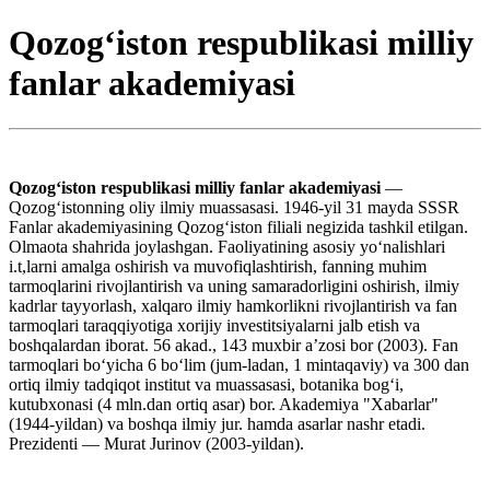
Qozogʻiston respublikasi milliy
fanlar akademiyasi
Qozogʻiston respublikasi milliy fanlar akademiyasi
—
Qozogʻistonning oliy ilmiy muassasasi. 1946-yil 31 mayda SSSR
Fanlar akademiyasining Qozogʻiston filiali negizida tashkil etilgan.
Olmaota shahrida joylashgan. Faoliyatining asosiy yoʻnalishlari
i.t,larni amalga oshirish va muvofiqlashtirish, fanning muhim
tarmoqlarini rivojlantirish va uning samaradorligini oshirish, ilmiy
kadrlar tayyorlash, xalqaro ilmiy hamkorlikni rivojlantirish va fan
tarmoqlari taraqqiyotiga xorijiy investitsiyalarni jalb etish va
boshqalardan iborat. 56 akad., 143 muxbir aʼzosi bor (2003). Fan
tarmoqlari boʻyicha 6 boʻlim (jum-ladan, 1 mintaqaviy) va 300 dan
ortiq ilmiy tadqiqot institut va muassasasi, botanika bogʻi,
kutubxonasi (4 mln.dan ortiq asar) bor. Akademiya "Xabarlar"
(1944-yildan) va boshqa ilmiy jur. hamda asarlar nashr etadi.
Prezidenti — Murat Jurinov (2003-yildan).