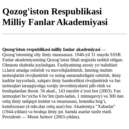
Qozog'iston Respublikasi
Milliy Fanlar Akademiyasi
Qozogʻiston respublikasi milliy fanlar akademiyasi
—
Qozogʻistonning oliy ilmiy muassasasi. 1946-yil 31 mayda SSSR
Fanlar akademiyasining Qozogʻiston filiali negizida tashkil etilgan.
Olmaota shahrida joylashgan. Faoliyatining asosiy yoʻnalishlari
i.t,larni amalga oshirish va muvofiqlashtirish, fanning muhim
tarmoqlarini rivojlantirish va uning samaradorligini oshirish, ilmiy
kadrlar tayyorlash, xalqaro ilmiy hamkorlikni rivojlantirish va fan
tarmoqlari taraqqiyotiga xorijiy investitsiyalarni jalb etish va
boshqalardan iborat. 56 akad., 143 muxbir aʼzosi bor (2003). Fan
tarmoqlari boʻyicha 6 boʻlim (jum-ladan, 1 mintaqaviy) va 300 dan
ortiq ilmiy tadqiqot institut va muassasasi, botanika bogʻi,
kutubxonasi (4 mln.dan ortiq asar) bor. Akademiya "Xabarlar"
(1944-yildan) va boshqa ilmiy jur. hamda asarlar nashr etadi.
Prezidenti — Murat Jurinov (2003-yildan).