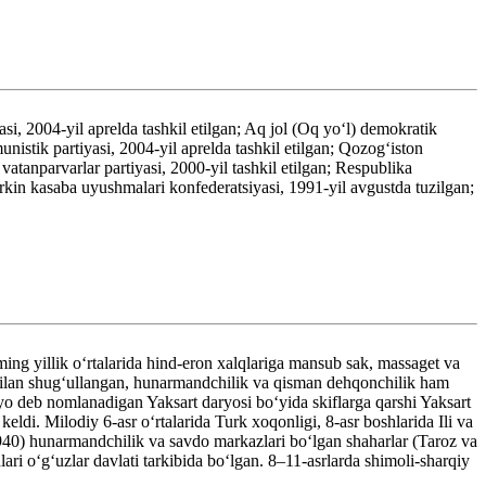
si, 2004-yil aprelda tashkil etilgan; Aq jol (Oq yoʻl) demokratik
istik partiyasi, 2004-yil aprelda tashkil etilgan; Qozogʻiston
atanparvarlar partiyasi, 2000-yil tashkil etilgan; Respublika
rkin kasaba uyushmalari konfederatsiyasi, 1991-yil avgustda tuzilgan;
ing yillik oʻrtalarida hind-eron xalqlariga mansub sak, massaget va
k bilan shugʻullangan, hunarmandchilik va qisman dehqonchilik ham
o deb nomlanadigan Yaksart daryosi boʻyida skiflarga qarshi Yaksart
di. Milodiy 6-asr oʻrtalarida Turk xoqonligi, 8-asr boshlarida Ili va
6–940) hunarmandchilik va savdo markazlari boʻlgan shaharlar (Taroz va
ri oʻgʻuzlar davlati tarkibida boʻlgan. 8–11-asrlarda shimoli-sharqiy