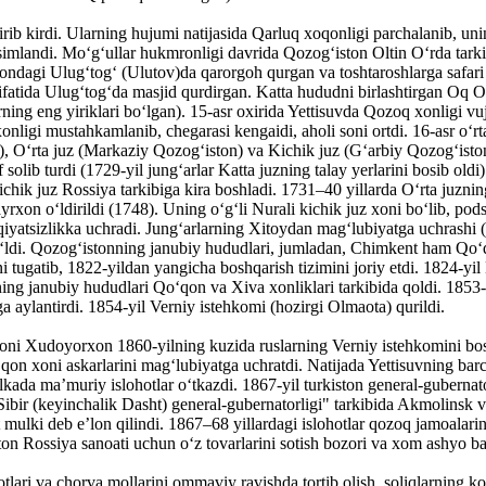
rib kirdi. Ularning hujumi natijasida Qarluq xoqonligi parchalanib, uni
aqsimlandi. Moʻgʻullar hukmronligi davrida Qozogʻiston Oltin Oʻrda tark
ndagi Ulugʻtogʻ (Ulutov)da qarorgoh qurgan va toshtaroshlarga safari 
atida Ulugʻtogʻda masjid qurdirgan. Katta hududni birlashtirgan Oq Oʻrd
ning eng yiriklari boʻlgan). 15-asr oxirida Yettisuvda Qozoq xonligi v
ligi mustahkamlanib, chegarasi kengaidi, aholi soni ortdi. 16-asr oʻrt
v), Oʻrta juz (Markaziy Qozogʻiston) va Kichik juz (Gʻarbiy Qozogʻiston
 solib turdi (1729-yil jungʻarlar Katta juzning talay yerlarini bosib o
ichik juz Rossiya tarkibiga kira boshladi. 1731–40 yillarda Oʻrta juzning
yrxon oʻldirildi (1748). Uning oʻgʻli Nurali kichik juz xoni boʻlib, po
tsizlikka uchradi. Jungʻarlarning Xitoydan magʻlubiyatga uchrashi (17
oʻldi. Qozogʻistonning janubiy hududlari, jumladan, Chimkent ham Qoʻqo
tugatib, 1822-yildan yangicha boshqarish tizimini joriy etdi. 1824-yil
ning janubiy hududlari Qoʻqon va Xiva xonliklari tarkibida qoldi. 18
ga aylantirdi. 1854-yil Verniy istehkomi (hozirgi Olmaota) qurildi.
oni Xudoyorxon 1860-yilning kuzida ruslarning Verniy istehkomini bos
n xoni askarlarini magʻlubiyatga uchratdi. Natijada Yettisuvning barc
kada maʼmuriy islohotlar oʻtkazdi. 1867-yil turkiston general-gubernato
Sibir (keyinchalik Dasht) general-gubernatorligi" tarkibida Akmolinsk va 
at mulki deb eʼlon qilindi. 1867–68 yillardagi islohotlar qozoq jamoalari
ston Rossiya sanoati uchun oʻz tovarlarini sotish bozori va xom ashyo ba
tlari va chorva mollarini ommaviy ravishda tortib olish, soliqlarning k