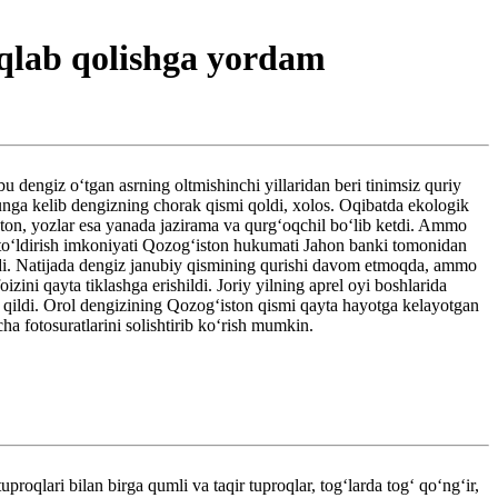
aqlab qolishga yordam
bu dengiz oʻtgan asrning oltmishinchi yillaridan beri tinimsiz quriy
gunga kelib dengizning chorak qismi qoldi, xolos. Oqibatda ekologik
raton, yozlar esa yanada jazirama va qurgʻoqchil boʻlib ketdi. Ammo
toʻldirish imkoniyati Qozogʻiston hukumati Jahon banki tomonidan
oldi. Natijada dengiz janubiy qismining qurishi davom etmoqda, ammo
ni qayta tiklashga erishildi. Joriy yilning aprel oyi boshlarida
n qildi. Orol dengizining Qozogʻiston qismi qayta hayotga kelayotgan
a fotosuratlarini solishtirib koʻrish mumkin.
oqlari bilan birga qumli va taqir tuproqlar, togʻlarda togʻ qoʻngʻir,