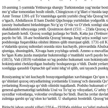
10-asrning 1-yarmida Yettisuvga sharqiy Turkistondan yagʻmolar bosti
moʻgʻullar tomonidan bosib olinib, Chingizxon oʻgʻillari oʻrtasida t
Amir Temur 1391-yil Toʻxtamishga qarshi yurishi chogʻida Qozogʻisto
oʻtgach, Abdullaxon II ham Dashti Qipchoqqa yurishidan yodgorlik sif
(asosiy hududlarni birlashtirgan Noʻgʻay Oʻrda va Oʻzbek xonligi ular
shakllanishi nihoyasiga yetdi. Qosimxon davri (1511 – 23)da Qozoq xon
parchalanib ketdi. Qozoq xonligi juzlarga boʻlinib, Katta juz (Yettisu
paydo boʻldi. 18-asr boshlarida Qozogʻistonga Jungʻariya xonligi xavf
podshosiga fuqarolikka olishni iltimos qilib murojaat qildi. 1731-yil K
oʻrtalarida qozoq sultonlari orasida nizo kuchayib, pirovardida Abulxa
qismiga, shuningdek, Xivaga ham yoyishga urindi. Ammo u muvaffaqiya
boʻlgan Katta juzda manjurlar hukmronligi oʻrnatilishi xavfi paydo b
(1815), Vali (1819) vafotidan soʻng podsho hukumati xon hokimiyatini 
hokimiyatini cheklaydigan hududiy boshqaruvga oʻtildi. Dasht yerlar
xonligiga qarashli Oqmachit qalʼasini ishgʻol qilib, uni tayanch punkt
Rossiyaning taʼsiri kuchayib borayotganligidan xavfsiragan Qoʻqon x
qoʻshinlari qozoq otryadlarining yordamida Uzunogʻoch darasida Qoʻqo
yerlarining Rossiyaga qoʻshib olinishi tugallandi. Podsho hukumati oʻl
general-gubernatorligi tarkibida Ural va Toʻrgʻay viloyatlari, Gʻarbiy 
uyezdlar volostlarga, volostlar ovullarga boʻlindi. Barcha yerlar davl
zulmiga qarshi qoʻzgʻolon koʻtarildi. U shafqatsiz bostirildi. Qozogʻi
Birinchi jahon urushi yillari (1914—1918)da qishloq xoʻjaligi mahsulo