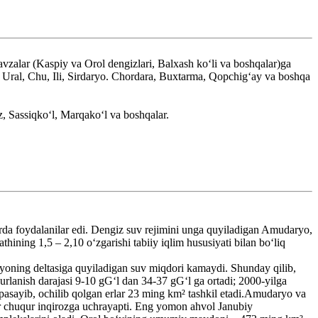
vzalar (Kaspiy va Orol dengizlari, Balxash koʻli va boshqalar)ga
h, Ural, Chu, Ili, Sirdaryo. Chordara, Buxtarma, Qopchigʻay va boshqa
, Sassiqkoʻl, Marqakoʻl va boshqalar.
larda foydalanilar edi. Dengiz suv rejimini unga quyiladigan Amudaryo,
thining 1,5 – 2,10 oʻzgarishi tabiiy iqlim hususiyati bilan boʻliq
aryoning deltasiga quyiladigan suv miqdori kamaydi. Shunday qilib,
urlanish darajasi 9-10 gGʻl dan 34-37 gGʻl ga ortadi; 2000-yilga
 pasayib, ochilib qolgan erlar 23 ming km² tashkil etadi.Amudaryo va
ar chuqur inqirozga uchrayapti. Eng yomon ahvol Janubiy