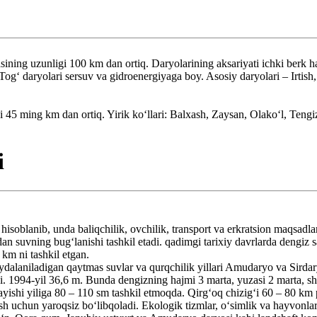
ning uzunligi 100 km dan ortiq. Daryolarining aksariyati ichki berk ha
Togʻ daryolari sersuv va gidroenergiyaga boy. Asosiy daryolari – Irtis
5 ming km dan ortiq. Yirik koʻllari: Balxash, Zaysan, Olakoʻl, Tengiz
i
i hisoblanib, unda baliqchilik, ovchilik, transport va erkratsion maqsad
dan suvning bugʻlanishi tashkil etadi. qadimgi tarixiy davrlarda dengiz sa
km ni tashkil etgan.
foydalaniladigan qaytmas suvlar va qurqchilik yillari Amudaryo va Sird
i. 1994-yil 36,6 m. Bunda dengizning hajmi 3 marta, yuzasi 2 marta, sh
ayishi yiliga 80 – 110 sm tashkil etmoqda. Qirgʻoq chizigʻi 60 – 80 km
sh uchun yaroqsiz boʻlibqoladi. Ekologik tizmlar, oʻsimlik va hayvonl