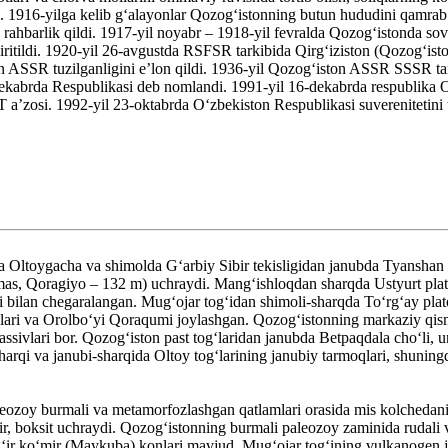
ldi. 1916-yilga kelib gʻalayonlar Qozogʻistonning butun hududini qamrab
barlik qildi. 1917-yil noyabr – 1918-yil fevralda Qozogʻistonda sovet
 kiritildi. 1920-yil 26-avgustda RSFSR tarkibida Qirgʻiziston (Qozogʻi
 ASSR tuzilganligini eʼlon qildi. 1936-yil Qozogʻiston ASSR SSSR tarki
0-dekabrda Respublikasi deb nomlandi. 1991-yil 16-dekabrda respublika O
aʼzosi. 1992-yil 23-oktabrda Oʻzbekiston Respublikasi suverenitetini 
Oltoygacha va shimolda Gʻarbiy Sibir tekisligidan janubda Tyanshan to
(mas, Qoragiyo – 132 m) uchraydi. Mangʻishloqdan sharqda Ustyurt plato
i bilan chegaralangan. Mugʻojar togʻidan shimoli-sharqda Toʻrgʻay plato
lari va Orolboʻyi Qoraqumi joylashgan. Qozogʻistonning markaziy qismi
assivlari bor. Qozogʻiston past togʻlaridan janubda Betpaqdala choʻli
rqi va janubi-sharqida Oltoy togʻlarining janubiy tarmoqlari, shuningd
eozoy burmali va metamorfozlashgan qatlamlari orasida mis kolchedani
r, boksit uchraydi. Qozogʻistonning burmali paleozoy zaminida rudali v
ir koʻmir (Maykuba) konlari mavjud. Mugʻojar togʻining vulkanogen jins