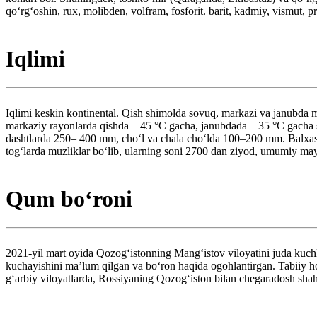
qoʻrgʻoshin, rux, molibden, volfram, fosforit. barit, kadmiy, vismut, pro
Iqlimi
Iqlimi keskin kontinental. Qish shimolda sovuq, markazi va janubda 
markaziy rayonlarda qishda – 45 °C gacha, janubdada – 35 °C gacha so
dashtlarda 250– 400 mm, choʻl va chala choʻlda 100–200 mm. Balxash
togʻlarda muzliklar boʻlib, ularning soni 2700 dan ziyod, umumiy m
Qum boʻroni
2021-yil mart oyida Qozogʻistonning Mangʻistov viloyatini juda kuch
kuchayishini maʼlum qilgan va boʻron haqida ogohlantirgan. Tabiiy ho
gʻarbiy viloyatlarda, Rossiyaning Qozogʻiston bilan chegaradosh shah