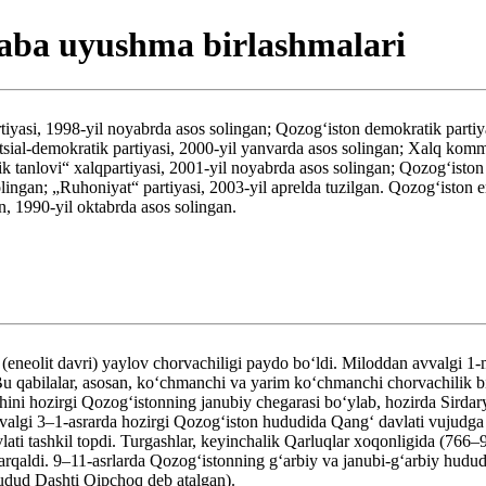
asaba uyushma birlashmalari
tiyasi, 1998-yil noyabrda asos solingan; Qozogʻiston demokratik partiya
tsial-demokratik partiyasi, 2000-yil yanvarda asos solingan; Xalq kommun
 tanlovi“ xalqpartiyasi, 2001-yil noyabrda asos solingan; Qozogʻiston v
ingan; „Ruhoniyat“ partiyasi, 2003-yil aprelda tuzilgan. Qozogʻiston e
n, 1990-yil oktabrda asos solingan.
eneolit davri) yaylov chorvachiligi paydo boʻldi. Miloddan avvalgi 1-m
i. Bu qabilalar, asosan, koʻchmanchi va yarim koʻchmanchi chorvachili
ini hozirgi Qozogʻistonning janubiy chegarasi boʻylab, hozirda Sirdary
lgi 3–1-asrarda hozirgi Qozogʻiston hududida Qangʻ davlati vujudga kel
avlati tashkil topdi. Turgashlar, keyinchalik Qarluqlar xoqonligida (76
rqaldi. 9–11-asrlarda Qozogʻistonning gʻarbiy va janubi-gʻarbiy hududla
udud Dashti Qipchoq deb atalgan).