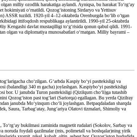
 olgan milliy ozodlik harakatiga aylandi. Ayniqsa, bu harakat Toʻrgʻay
 hokimiyati oʻrnatildi. Qozogʻistoning Sirdaryo va Yettisuv
ston) ASSR tuzildi. 1920-yil 4–12-oktabrda Orenburgda boʻlib oʻtgan
bidagi ittifoqdosh respublikaga aylantirildi. 1990-yil 25-oktabrda
liy Kengashi davlat mustaqilligi toʻgʻrisida qonun qabul qildi. 1991-
tan olgan va diplomatiya munosabatlari oʻrnatgan. Milliy bayrami –
gʻlarigacha choʻzilgan. Gʻarbda Kaspiy boʻyi pasttekisligi va
si (balandligi 340 m gacha) joylashgan. Kaspiyboʻyi pasttekisligi
si bor. U janubda Turon pasttekisligi (Qizilqum choʻli)ga tutashib
ni Qozogʻiston past togʻlari (Sariorqa) egallagan. Bu yerda Qizilray
, undan janubda Moʻyinqum choʻli joylashgan. Betpaqdaladan sharqda
ek, Saura, Tarbagʻatay, Jungʻariya Olatovi tizmalari, Shimoliy va
, Toʻrgʻay bukilmasi zaminida magnetit rudalari (Sokolov, Sarbay va
a noruda foydali qazilmalar (mis, polimetall va boshqalar)ning yirik
larida xromit, nikel, kobalt, oltin, asbest bor. Qozogʻiston hududida