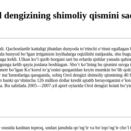
 dengizining shimoliy qismini s
di. Qachonlardir kattaligi jihatdan dunyoda toʻrtinchi oʻrinni egallagan 
a bunyod boʻlgan irrigatsion loyihalarga oqizilishi natijasida, shu bu
aga keldi. Ulkan koʻl qurib borgani sari bu erlarda qishlar yanada qah
gunga kelib qayta jonlana boshlagan. Shoʻr koʻlning bu qismini suvga 
kilometr boʻlgan Koʻkorol toʻgʻonini qurganidan keyin mumkin boʻlib q
maʼlumotlariga qaraganda, sobiq Orol dengizi shimoliy qismining 40 foizi
 banki qoʻshimcha 126 million dollar kredit ajratib berayotganini eʼlo
. Bu sahifada 2005—2007-yil aprel oylarida Orol dengizi holati boʻyich
rasida kashtan tuproq, undan janubda qoʻngʻir va boʻzqoʻngʻir choʻl tupr