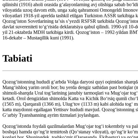
qilinishi (1916) aholi orasida gʻalayonlarning avj olishiga sabab boʻ
viloyatida uzoq davom etib, unga xalq qahramoni Omongeldi Imonov rah
viloyatlari 1918-yil aprelda tashkil etilgan Turkiston ASSR tarkibiga
Qozogʻiston Sovetlarining taʼsis sʼyezdi RSFSR tarkibida Qozogʻiston
davlat suvereniteti toʻgʻrisida deklaratsiya qabul qilindi. 1990-yil 1
yil 21-oktabrda MDH tarkibiga kirdi. Qozogʻiston – 1992-yildan BMT 
16-dekabr – Mustaqillik kuni (1991).
Tabiati
Qozogʻistonning hududi gʻarbda Volga daryosi quyi oqimidan sharqda 
Mangʻishloq yarim oroli bor; bu yerda dengiz sathidan past botiqlar 
shimoli-sharqda Ural togʻlarining janubiy tarmoqlari va Mugʻojar togʻ
ketadi. Orol dengizidan shimolda Katta va Kichik Boʻrsiq qumli choʻl
(1565 m), Qarqarali (1366 m), Ulugʻtov (1133 m) kabi alohida togʻ m
katta maydonni egallagan Yettisuv hududi mavjud. Qozogʻistonning sha
Gʻarbiy Tyanshanning ayrim tizmalari joylashgan.
Qozogʻistonda foydali qazilmalardan Mugʻojar togʻi tokembriy va pal
boshqa) hamda qoʻngʻir temirtosh (Qoʻstanay viloyati), qoʻngʻir koʻmi
konlari bor. Shuningdek, toshkoʻmir (Qaraganda, Ekibastuz) va qoʻngʻ