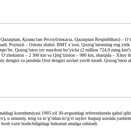
 Qazaqstan, Қазақстан Республикасы, Qazaqstan Respublikası) – Oʻrt
linadi. Poytaxti – Ostona shahri. BMT aʼzosi. Qozogʻistonning eng yiri
Oqtoʻbe. Qozogʻiston yer maydoni boʻyicha (2 million 724,9 ming km²) 
, Oʻzbekiston – 2 300 km va Qirgʻiziston – 980 km, sharqida – Xitoy
iy dengizi va janubda Orol dengizi suvlari yuvib turadi. Qozogʻiston ah
aldagi konstitutsiyasi 1995-yil 30-avgustdagi referendumda qabul qiling
v), u umumiy, teng va toʻgʻridan-toʻgʻri saylov huquqi asosida yashirin
ni bosh vazir boshchiligidagi hukumat amalga oshiradi.