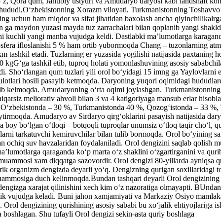
aoʻz, Qora qum, Janubiy ustyurt va Amudaryo daryosi kabi landshaft k
ududi,Oʻzbekistonning Xorazm viloyati, Turkmanistonning Toshavvoʻz vi
ning uchun ham miqdor va sifat jihatidan baxolash ancha qiyinchilikalrg
 ga maydon yuzasi mayda tuz zarrachalari bilan qoplanib yangi shaklda
i kuchli yangi manba vujudga keldi. Dastlabki maʼlumotlarga karagan
sfera ifloslanishi 5 % ham ortib yubormoqda Chang – tuzonlarning atmo
 tashkil etadi. Tuzlarning er yuzasida yogilishi natijasida paxtaning h
 kgGʻga tashkil etib, tuproq holati yomonlashuvining asosiy sababchil
. Shoʻrlangan qum tuzlari yili orol boʻyidagi 15 imng ga Yaylovlarni 
sulotlari hosili pasayib ketmoqda. Daryoning yuqori oqimidagi hududla
lib kelmoqda. Amudaryoning oʻrta oqimi joylashgan. Turkmanistonning 
arsiz meliorativ ahvoli bilan 3 va 4 katigoriyaga mansub erlar hisobla
ili Oʻzbekistonda – 30 %, Turkmanistonda 40 %, Qozogʻistonda – 33 %, 
haytirmoqda. Amudaryo av Sirdaryo qirgʻoklarini pasayish natijasida dar
ga boy boʻlgan oʻtloqi – botqoqli tuproqlar unumsiz oʻtloq taqir choʻl, 
arni tarkatuvchi kemiruvchilar bilan tulib bormoqda. Orol boʻyining san
gan ochiq suv havzalaridan foydalaniladi. Orol dengizini saqlab qolish
 maʼlumotlarga qaraganda koʻp marta oʻz shaklini oʻzgartirganini va qur
i muammosi xam diqqatga sazovordir. Orol dengizi 80-yillarda ayniqsa
ik organizm dengizda deyarli yoʻq. Dengizning qurigan soxillaridagi to
v muammosiga duch kelinmoqda.Bundan tashqari deyarli Orol dengizining
ʻ dengizga xarajat qilinishini xech kim oʻz nazoratiga olmayapti. BUndan
lik vujudga keladi. Buni jahon xamjamiyati va Markaziy Osiyo mamlakat
 Orol dengizining qurishining asosiy sababi bu xoʻjalik ehtiyojlariga is
 boshlagan. Shu tufayli Orol dengizi sekin-asta quriy boshlaga