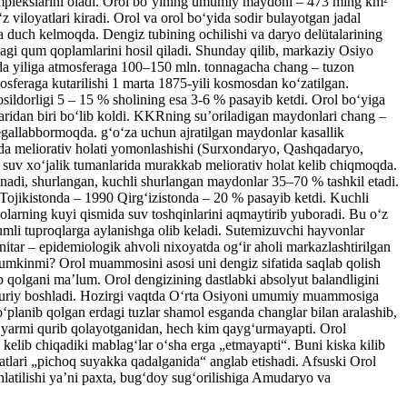
omplekslarini oladi. Orol boʻyining umumiy maydoni – 473 ming km²
loyatlari kiradi. Orol va orol boʻyida sodir bulayotgan jadal
a duch kelmoqda. Dengiz tubining ochilishi va daryo delütalarining
gi qum qoplamlarini hosil qiladi. Shunday qilib, markaziy Osiyo
da yiliga atmosferaga 100–150 mln. tonnagacha chang – tuzon
sferaga kutarilishi 1 marta 1875-yili kosmosdan koʻzatilgan.
osildorligi 5 – 15 % sholining esa 3-6 % pasayib ketdi. Orol boʻyiga
aridan biri boʻlib koldi. KKRning suʼoriladigan maydonlari chang –
egallabbormoqda. gʻoʻza uchun ajratilgan maydonlar kasallik
rda meliorativ holati yomonlashishi (Surxondaryo, Qashqadaryo,
suv xoʻjalik tumanlarida murakkab meliorativ holat kelib chiqmoqda.
nadi, shurlangan, kuchli shurlangan maydonlar 35–70 % tashkil etadi.
Tojikistonda – 1990 Qirgʻizistonda – 20 % pasayib ketdi. Kuchli
yolarning kuyi qismida suv toshqinlarini aqmaytirib yuboradi. Bu oʻz
qumli tuproqlarga aylanishga olib keladi. Sutemizuvchi hayvonlar
itar – epidemiologik ahvoli nixoyatda ogʻir aholi markazlashtirilgan
 mumkinmi? Orol muammosini asosi uni dengiz sifatida saqlab qolish
ib qolgani maʼlum. Orol dengizining dastlabki absolyut balandligini
 quriy boshladi. Hozirgi vaqtda Oʻrta Osiyoni umumiy muammosiga
ʻplanib qolgan erdagi tuzlar shamol esganda changlar bilan aralashib,
 yarmi qurib qolayotganidan, hech kim qaygʻurmayapti. Orol
 kelib chiqadiki mablagʻlar oʻsha erga „etmayapti“. Buni kiska kilib
lari „pichoq suyakka qadalganida“ anglab etishadi. Afsuski Orol
hlatilishi yaʼni paxta, bugʻdoy sugʻorilishiga Amudaryo va