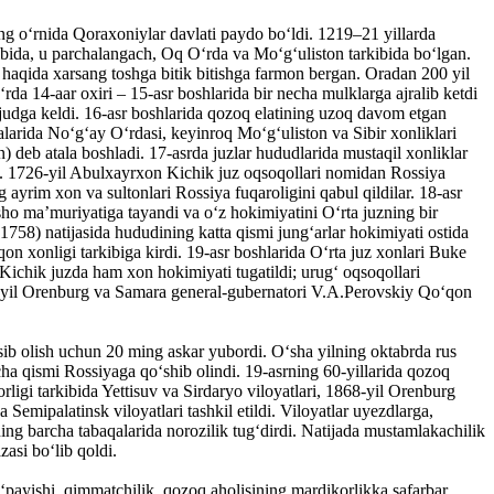
ng oʻrnida Qoraxoniylar davlati paydo boʻldi. 1219–21 yillarda
ibida, u parchalangach, Oq Oʻrda va Moʻgʻuliston tarkibida boʻlgan.
haqida xarsang toshga bitik bitishga farmon bergan. Oradan 200 yil
a 14-aar oxiri – 15-asr boshlarida bir necha mulklarga ajralib ketdi
ujudga keldi. 16-asr boshlarida qozoq elatining uzoq davom etgan
alarida Noʻgʻay Oʻrdasi, keyinroq Moʻgʻuliston va Sibir xonliklari
) deb atala boshladi. 17-asrda juzlar hududlarida mustaqil xonliklar
ldi). 1726-yil Abulxayrxon Kichik juz oqsoqollari nomidan Rossiya
 ayrim xon va sultonlari Rossiya fuqaroligini qabul qildilar. 18-asr
dsho maʼmuriyatiga tayandi va oʻz hokimiyatini Oʻrta juzning bir
58) natijasida hududining katta qismi jungʻarlar hokimiyati ostida
n xonligi tarkibiga kirdi. 19-asr boshlarida Oʻrta juz xonlari Buke
 Kichik juzda ham xon hokimiyati tugatildi; urugʻ oqsoqollari
53-yil Orenburg va Samara general-gubernatori V.A.Perovskiy Qoʻqon
ib olish uchun 20 ming askar yubordi. Oʻsha yilning oktabrda rus
ha qismi Rossiyaga qoʻshib olindi. 19-asrning 60-yillarida qozoq
rligi tarkibida Yettisuv va Sirdaryo viloyatlari, 1868-yil Orenburg
Semipalatinsk viloyatlari tashkil etildi. Viloyatlar uyezdlarga,
ning barcha tabaqalarida norozilik tugʻdirdi. Natijada mustamlakachilik
zasi boʻlib qoldi.
oʻpayishi, qimmatchilik, qozoq aholisining mardikorlikka safarbar