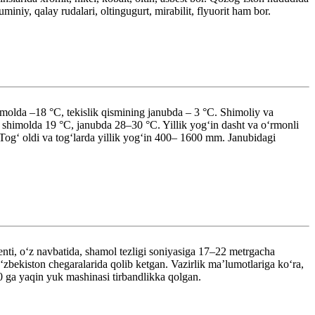
uminiy, qalay rudalari, oltingugurt, mirabilit, flyuorit ham bor.
molda –18 °C, tekislik qismining janubda – 3 °C. Shimoliy va
t shimolda 19 °C, janubda 28–30 °C. Yillik yogʻin dasht va oʻrmonli
ogʻ oldi va togʻlarda yillik yogʻin 400– 1600 mm. Janubidagi
nti, oʻz navbatida, shamol tezligi soniyasiga 17–22 metrgacha
zbekiston chegaralarida qolib ketgan. Vazirlik maʼlumotlariga koʻra,
0 ga yaqin yuk mashinasi tirbandlikka qolgan.