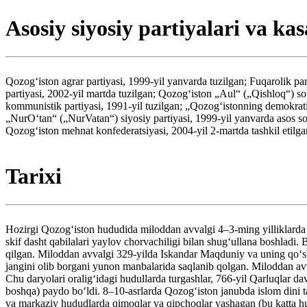
Asosiy siyosiy partiyalari va k
Qozogʻiston agrar partiyasi, 1999-yil yanvarda tuzilgan; Fuqarolik par
partiyasi, 2002-yil martda tuzilgan; Qozogʻiston „Aul“ („Qishloq“) so
kommunistik partiyasi, 1991-yil tuzilgan; „Qozogʻistonning demokratik
„NurOʻtan“ („NurVatan“) siyosiy partiyasi, 1999-yil yanvarda asos sol
Qozogʻiston mehnat konfederatsiyasi, 2004-yil 2-martda tashkil etilga
Tarixi
Hozirgi Qozogʻiston hududida miloddan avvalgi 4–3-ming yilliklarda (
skif dasht qabilalari yaylov chorvachiligi bilan shugʻullana boshlad
qilgan. Miloddan avvalgi 329-yilda Iskandar Maqduniy va uning qoʻsh
jangini olib borgani yunon manbalarida saqlanib qolgan. Miloddan avva
Chu daryolari oraligʻidagi hudullarda turgashlar, 766-yil Qarluqlar d
boshqa) paydo boʻldi. 8–10-asrlarda Qozogʻiston janubda islom dini ta
va markaziy hududlarda qimoqlar va qipchoqlar yashagan (bu katta h