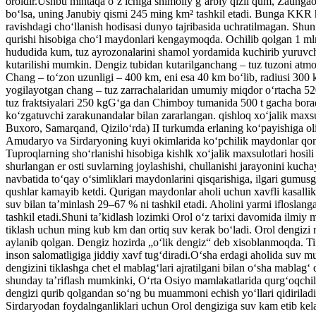
oroldir.Ushbu mintaqa oʻz ichiga shimoliy gʻarbiy qizil qum, Zaung
boʻlsa, uning Janubiy qismi 245 ming km² tashkil etadi. Bunga KKR h
ravishdagi choʻllanish hodisasi dunyo tajribasida uchratilmagan. Shu
qurishi hisobiga choʻl maydonlari kengaymoqda. Ochilib qolgan 1 mln
hududida kum, tuz ayrozonalarini shamol yordamida kuchirib yuruvch
kutarilishi mumkin. Dengiz tubidan kutarilganchang – tuz tuzoni atmo
Chang – toʻzon uzunligi – 400 km, eni esa 40 km boʻlib, radiusi 300 km
yogilayotgan chang – tuz zarrachalaridan umumiy miqdor oʻrtacha 520
tuz fraktsiyalari 250 kgGʻga dan Chimboy tumanida 500 t gacha boradi
koʻzgatuvchi zarakunandalar bilan zararlangan. qishloq xoʻjalik max
Buxoro, Samarqand, Qiziloʻrda) II turkumda erlaning koʻpayishiga o
Amudaryo va Sirdaryoning kuyi okimlarida koʻpchilik maydonlar qoniq
Tuproqlarning shoʻrlanishi hisobiga kishlk xoʻjalik maxsulotlari hos
shurlangan er osti suvlarning joylashishi, chullanishi jarayonini kuc
navbatida toʻqay oʻsimliklari maydonlarini qisqarishiga, ilgari gumus
qushlar kamayib ketdi. Qurigan maydonlar aholi uchun xavfli kasallikl
suv bilan taʼminlash 29–67 % ni tashkil etadi. Aholini yarmi ifloslan
tashkil etadi.Shuni taʼkidlash lozimki Orol oʻz tarixi davomida ilmiy
tiklash uchun ming kub km dan ortiq suv kerak boʻladi. Orol dengiz
aylanib qolgan. Dengiz hozirda „oʻlik dengiz“ deb xisoblanmoqda. Tir
inson salomatligiga jiddiy xavf tugʻdiradi.Oʻsha erdagi aholida su
dengizini tiklashga chet el mablagʻlari ajratilgani bilan oʻsha mablag
shunday taʼriflash mumkinki, Oʻrta Osiyo mamlakatlarida qurgʻoqchi
dengizi qurib qolgandan soʻng bu muammoni echish yoʻllari qidiriladi.
Sirdaryodan foydalnganliklari uchun Orol dengiziga suv kam etib kela