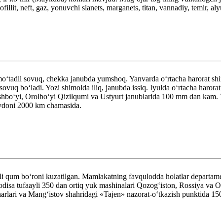
fillit, neft, gaz, yonuvchi slanets, marganets, titan, vannadiy, temir, aly
moʻtadil sovuq, chekka janubda yumshoq. Yanvarda oʻrtacha harorat shi
vuq boʻladi. Yozi shimolda iliq, janubda issiq. Iyulda oʻrtacha harora
boʻyi, Orolboʻyi Qizilqumi va Ustyurt janublarida 100 mm dan kam. T
aydoni 2000 km chamasida.
li qum boʻroni kuzatilgan. Mamlakatning favqulodda holatlar departame
disa tufaayli 350 dan ortiq yuk mashinalari Qozogʻiston, Rossiya va Oʻ
arlari va Mangʻistov shahridagi «Tajen» nazorat-oʻtkazish punktida 15