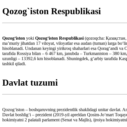
Qozog`iston Respublikasi
Qozogʻiston
yoki
Qozogʻiston Respublikasi
(qozoqcha: Қазақстан,
maʼmuriy jihatdan 17 viloyat, viloyatlar esa audan (tuman) larga boʻ
hisoblanadi. Undanan keyingi yirikroq shaharlari esa Qoragʻandi va 
tarafida Rossiya bilan – 6 467 km, janubda – Turkmaniston – 380 km
uzunligi – 13392,6 km hisoblanadi. Shuningdek, gʻarbiy tarafida Kasp
tashkil qiladi.
Davlat tuzumi
Qozogʻiston – boshqaruvning prezidentlik shaklidagi unitar davlat. Am
Davlat boshligʻi – prezident (2019-yil apreldan Qosim-Joʻmart Toqaye
hokimiyatni 2 palatali parlament (Senat va Majlis), ijroiya hokimiyat