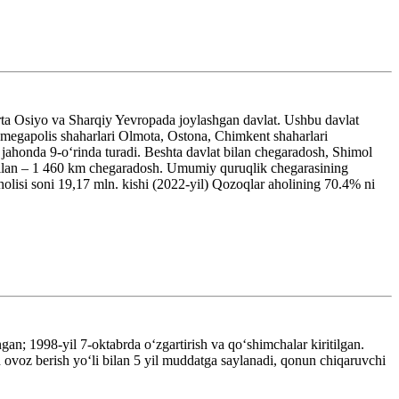
a Osiyo va Sharqiy Yevropada joylashgan davlat. Ushbu davlat
k megapolis shaharlari Olmota, Ostona, Chimkent shaharlari
jahonda 9-oʻrinda turadi. Beshta davlat bilan chegaradosh, Shimol
 bilan – 1 460 km chegaradosh. Umumiy quruqlik chegarasining
olisi soni 19,17 mln. kishi (2022-yil) Qozoqlar aholining 70.4% ni
an; 1998-yil 7-oktabrda oʻzgartirish va qoʻshimchalar kiritilgan.
 ovoz berish yoʻli bilan 5 yil muddatga saylanadi, qonun chiqaruvchi