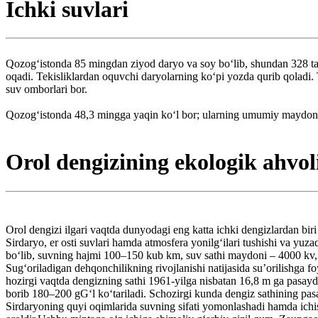
Ichki suvlari
Qozogʻistonda 85 mingdan ziyod daryo va soy boʻlib, shundan 328 tasi
oqadi. Tekisliklardan oquvchi daryolarning koʻpi yozda qurib qoladi. 
suv omborlari bor.
Qozogʻistonda 48,3 mingga yaqin koʻl bor; ularning umumiy maydoni 4
Orol dengizining ekologik ahvol
Orol dengizi ilgari vaqtda dunyodagi eng katta ichki dengizlardan bir
Sirdaryo, er osti suvlari hamda atmosfera yonilgʻilari tushishi va yuza
boʻlib, suvning hajmi 100–150 kub km, suv sathi maydoni – 4000 kv, 
Sugʻoriladigan dehqonchilikning rivojlanishi natijasida suʼorilishga 
hozirgi vaqtda dengizning sathi 1961-yilga nisbatan 16,8 m ga pasayd
borib 180–200 gGʻl koʻtariladi. Schozirgi kunda dengiz sathining pas
Sirdaryoning quyi oqimlarida suvning sifati yomonlashadi hamda ichi