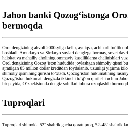
Jahon banki Qozogʻistonga Orol
bermoqda
Orol dengizining ahvoli 2000-yilga kelib, ayniqsa, achinarli boʻlib qol
boshladi. Amudaryo va Sirdaryo suvlari dengizga bormay, sovet davrid
halokat va mahalliy aholining ommaviy kasalliklarga chalinishlari yuz
Orol dengizining Qozogʻiston hududida joylashgan shimoliy qismi bu
ajratilgan 85 million dollar kreditdan foydalanib, uzunligi yigirma 
shimoliy qismining qurishi toʻxtadi. Qozogʻiston hukumatining rasmiy 
Qozogʻiston hukumati dengizda ikkinchi toʻgʻon qurilishi uchun Jahon
bir paytda, Oʻzbekistonda dengiz sohillari tobora uzoqlashib bormoqda
Tuproqlari
Tuproqlari shimolda 52° shahrik.gacha qoratuproq, 52–48° shahrik.lar o