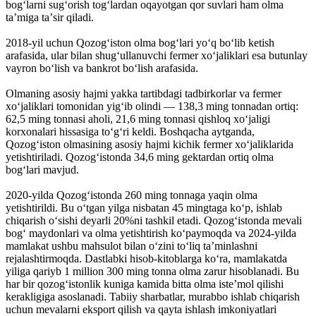
bogʻlarni sugʻorish togʻlardan oqayotgan qor suvlari ham olma
taʼmiga taʼsir qiladi.
2018-yil uchun Qozogʻiston olma bogʻlari yoʻq boʻlib ketish
arafasida, ular bilan shugʻullanuvchi fermer xoʻjaliklari esa butunlay
vayron boʻlish va bankrot boʻlish arafasida.
Olmaning asosiy hajmi yakka tartibdagi tadbirkorlar va fermer
xoʻjaliklari tomonidan yigʻib olindi — 138,3 ming tonnadan ortiq:
62,5 ming tonnasi aholi, 21,6 ming tonnasi qishloq xoʻjaligi
korxonalari hissasiga toʻgʻri keldi. Boshqacha aytganda,
Qozogʻiston olmasining asosiy hajmi kichik fermer xoʻjaliklarida
yetishtiriladi. Qozogʻistonda 34,6 ming gektardan ortiq olma
bogʻlari mavjud.
2020-yilda Qozogʻistonda 260 ming tonnaga yaqin olma
yetishtirildi. Bu oʻtgan yilga nisbatan 45 mingtaga koʻp, ishlab
chiqarish oʻsishi deyarli 20%ni tashkil etadi. Qozogʻistonda mevali
bogʻ maydonlari va olma yetishtirish koʻpaymoqda va 2024-yilda
mamlakat ushbu mahsulot bilan oʻzini toʻliq taʼminlashni
rejalashtirmoqda. Dastlabki hisob-kitoblarga koʻra, mamlakatda
yiliga qariyb 1 million 300 ming tonna olma zarur hisoblanadi. Bu
har bir qozogʻistonlik kuniga kamida bitta olma isteʼmol qilishi
kerakligiga asoslanadi. Tabiiy sharbatlar, murabbo ishlab chiqarish
uchun mevalarni eksport qilish va qayta ishlash imkoniyatlari