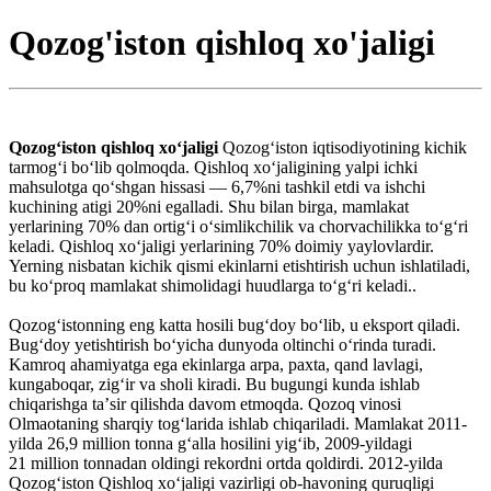
Qozog'iston qishloq xo'jaligi
Qozogʻiston qishloq xoʻjaligi
Qozogʻiston iqtisodiyotining kichik
tarmogʻi boʻlib qolmoqda. Qishloq xoʻjaligining yalpi ichki
mahsulotga qoʻshgan hissasi — 6,7%ni tashkil etdi va ishchi
kuchining atigi 20%ni egalladi. Shu bilan birga, mamlakat
yerlarining 70% dan ortigʻi oʻsimlikchilik va chorvachilikka toʻgʻri
keladi. Qishloq xoʻjaligi yerlarining 70% doimiy yaylovlardir.
Yerning nisbatan kichik qismi ekinlarni etishtirish uchun ishlatiladi,
bu koʻproq mamlakat shimolidagi huudlarga toʻgʻri keladi..
Qozogʻistonning eng katta hosili bugʻdoy boʻlib, u eksport qiladi.
Bugʻdoy yetishtirish boʻyicha dunyoda oltinchi oʻrinda turadi.
Kamroq ahamiyatga ega ekinlarga arpa, paxta, qand lavlagi,
kungaboqar, zigʻir va sholi kiradi. Bu bugungi kunda ishlab
chiqarishga taʼsir qilishda davom etmoqda. Qozoq vinosi
Olmaotaning sharqiy togʻlarida ishlab chiqariladi. Mamlakat 2011-
yilda 26,9 million tonna gʻalla hosilini yigʻib, 2009-yildagi
21 million tonnadan oldingi rekordni ortda qoldirdi. 2012-yilda
Qozogʻiston Qishloq xoʻjaligi vazirligi ob-havoning quruqligi