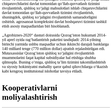
chiqaruvchilarini davlat tomonidan qoʻllab-quvvatlash tizimini
rivojlantirish, qishloq xoʻjaligi mahsulotlari ishlab chiqaruvchilarini
davlat tomonidan qoʻllab-quvvatlash tizimini rivojlantirish,
shuningdek, qishloq xoʻjaligini rivojlantirish samaradorligini
oshirish. agrosanoat kompleksini davlat boshqaruvi tizimini tashkil
etish asosiy maqsadlaridan biri hisoblanadi.
„Agrobiznes-2020“ dasturi doirasida Qozogʻiston hukumati 2014-
yil aprel oyida ragʻbatlantirish paketini tasdiqladi: 2014-yilning
birinchi yarmida ushbu maqsadlar uchun ikkinchi darajali banklarga
140 milliard tenge (770 million dollar) ajratish rejalashtirilgan edi.
Mutaxassislar Qozogʻiston qishloq xoʻjaligini rivojlantirish
muammolarini faqat kapital subsidiyalar hal etishiga shubha
qilmoqda. Buning oʻrniga, qishloq taʼlim tizimini takomillashtirish
va siyosiy hokimiyatni mahalliy qaror qabul qiluvchilarga oʻtkazish
kabi kengroq institutsional islohotlar tavsiya etiladi.
Kooperativlarni
moliyalashtirish