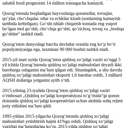
sababli hosil prognozini 14 million tonnagacha kamaydi.
Qozogʻistonda boqiladigan hayvonlarga qoramollar, tovuqlar,
qoʻylar, choʻchqalar, otlar va echkilar kiradi (sonlarning kamayish
tartibida keltirilgan). Goʻsht ishlab chiqarish tonnada eng yuqori
boʻlgan mol goʻshti, choʻchqa goʻshti, qoʻzichoq, tovuq va „boshqa
goʻshtlar“ tashkil etadi.
Qozogʻiston dunyodagi barcha davlatlar orasida eng koʻp boʻri
populyatsiyasiga ega, taxminan 90 000 boshni tashkil etadi.
2015-yil mart oyida Qozogʻiston qishloq xoʻjaligi vaziri soʻnggi 5
yil ichida Qozogʻistonda qishloq xoʻjaligi mahsulotlari deyarli ikki
barobarga oshganini maʼlum qilgan edi. Shuningdek, u shu davrda
qishloq xoʻjaligi mahsulotlari eksporti 1,6 barobar oshib, 3 milliard
AQSH dollariga yetganini aytib oʻtdi.
2015-yilning 23-iyulida Qozogʻiston qishloq xoʻjaligi vaziri
oʻrinbosari „Qishloq xoʻjaligi kooperatsiyasi toʻgʻrisida“gi qonun
doirasida qishloq xoʻjaligi kooperativlari uchun alohida soliq rejimi
joriy etilishini maʼlum qildi.
1995-yildan 2015-yilgacha Qozogʻistonda qishloq xoʻjaligi
mahsulotlari yetishtirish hajmi 41%ga oshdi. Qishloq xoʻjaligi
vazirligi maʼlumotlariga koʻra, 2015-yilda qishloq xoʻjaligi