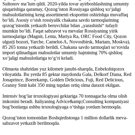
Sultonov maʼlum qildi. 2020-yilda tovar ayirboshlashning umumiy
qisqarishiga qaramay, Qozogʻiston Rossiyaga qishloq xoʻjaligi
mahsulotlarining keng assortimenti eksportini oshirishga muvaffaq
boʻldi. Asosiy oʻsish rossiyalik chakana savdo tarmoqlarining
qozogʻistonlik yetkazib beruvchilar bilan „yarashishi“ tufayli
mumkin boʻldi. Faqat sabzavot va mevalar Rossiyaning yirik
tarmoqlariga (Magnit, Lenta, Mariya Ra, ORC Food City, Qozon
ulgurji bozori, Yarche, Camelot-A, Novosibirsk, Mariam, Moskva),
85 265 tonna yetkazib berildi. Chakana savdo tarmoqlari soʻrovida
import qilinadigan mahsulotlar umumiy hajmining 70% qishloq
xoʻjaligi mahsulotlariga toʻgʻri keladi.
Olmaota shahridan yuz kilometr janubi-sharqda, Enbekshiqozox
viloyatida. Bu yerda 85 gektar maydonda Gala, Delkorf Diana, Red
Jonaprince, Boerekamp, Golden Delicious, Fuji, Red Delicious,
Granny Smit kabi 350 ming tupdan ortiq olma daraxti ekilgan.
Intensiv bogʻlar texnologiyasi gektariga 70 tonnagacha olma olish
imkonini beradi. Italiyaning Advice&amp;Consulting kompaniyasi
bogʻbonlarga ushbu texnologiyaga oʻtishga yordam bermoqda.
Qozogʻiston tomonidan Boshqirdistonga 1 million dollarlik meva-
sabzavot yetkazib berilmoqda.