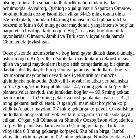
hisobga olinsa, bu sohada tadbirkorlik uchun imkoniyatlar
ochilmoqda. Avvalroq, Qishloq xoʻjaligi vaziri Saparxan Omarov,
bugungi kunda qozogʻistonliklar yiliga 344,3 ming tonna olma
isteʼmol qiladi, shundan 144 ming tonnasi import qilinadi. Ichki
bozorni toʻldirish 6,6 ming gektar maydonda yangi intensiv bogʻlar
barpo etish hisobiga kutilmoqda. Bogʻlar asosiy bogʻdorchilik
rayonlarida: Olmaota, Jambil va Turkiston viloyatlarida hamda
Chimkentda joylashgan.
Qozogʻistonda uzumzorlar va bogʻlarni qayta tiklash dasturi amalga
oshirilmoqda. Koʻp yillik oʻsimliklar maydonlarini rekonstruksiya
qilish va yangi maydonlarni barpo etish xarajatlarining bir qismini
davlat subsidiyalaydi, biroq shunga qaramay, hududlarda bogʻ va
uzumzorlar maydonlari deyarli hosil yetishtirih bir muncha
qiyinligicha qolmoqda. 2020-yil 1-noyabr holatiga yer balansiga
koʻra, Qozogʻiston Respublikasida 147,6 ming gektar koʻp yillik
plantatsiyalar mavjud, shu jumladan bogʻlar — 99,6 ming gektar,
uzumzorlar — 15,9 ming gektar va boshqa plantatsiyalar — 32,1
ming gektarni tashkil etadi. Oʻtgan yili mamlakat boʻyicha koʻp
yillik koʻchatlar maydoni 0,7 ming gektarga koʻpaydi. Oʻzgarishlar
hududlarni aniqlashtirish yoki yerlarni oʻzgartirish natijasida qayd
etilgan. Oʻtgan yili Olmaota va Shimoliy Qozogʻiston viloyatlarida
koʻp yillik plantatsiyalar maydoni 0,5 ming gektarga, Turkiston
viloyatida 0,3 ming gektarga koʻpaydi. Shu bilan birga, Jambil
viloyatida ekin maydonlari 0,2 ming gektarga, Nur-Sultonda esa 0,3