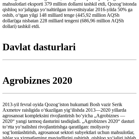
mahsulotlari eksporti 379 million dollarni tashkil etdi, Qozogʻistonda
qishloq xoʻjaligiga yoʻnaltirilgan investitsiyalar 2016-yilda 50% ga
oshib, oʻtgan yilgi 148 milliard tenge (445,92 million AQSh
dollari)ga nisbatan 228 milliard tengeni (686,96 million AQSh
dollari) tashkil etdi.
Davlat dasturlari
Agrobiznes 2020
2013-yil fevral oyida Qozogʻiston hukumati Bosh vazir Serik
Axmetov raisligida oʻtkazilgan yigʻilishda 2013—2020 yillarda
agrosanoat kompleksini rivojlantirish boʻyicha „Agrobiznes —
2020“ yangi tarmoq dasturini tasdiqladi. „Agrobiznes 2020“ dasturi
toʻrtta yoʻnalishni rivojlantirishga qaratilgan: moliyaviy
sogʻlomlashtirish, agrosanoat sektori subyektlari uchun mahsulotlar,
ishlar va xizmatlarning mavjudligini oshirish, qishloq xoʻjaligi ishlab