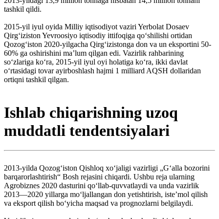
2013-yildagi 13,9 million tonnaga nisbatan 14,5 million tonnani
tashkil qildi.
2015-yil iyul oyida Milliy iqtisodiyot vaziri Yerbolat Dosaev
Qirgʻiziston Yevroosiyo iqtisodiy ittifoqiga qoʻshilishi ortidan
Qozogʻiston 2020-yilgacha Qirgʻizistonga don va un eksportini 50-
60% ga oshirishini maʼlum qilgan edi. Vazirlik rahbarining
soʻzlariga koʻra, 2015-yil iyul oyi holatiga koʻra, ikki davlat
oʻrtasidagi tovar ayirboshlash hajmi 1 milliard AQSH dollaridan
ortiqni tashkil qilgan.
Ishlab chiqarishning uzoq
muddatli tendentsiyalari
2013-yilda Qozogʻiston Qishloq xoʻjaligi vazirligi „Gʻalla bozorini
barqarorlashtirish“ Bosh rejasini chiqardi. Ushbu reja ularning
Agrobiznes 2020 dasturini qoʻllab-quvvatlaydi va unda vazirlik
2013—2020 yillarga moʻljallangan don yetishtirish, isteʼmol qilish
va eksport qilish boʻyicha maqsad va prognozlarni belgilaydi.