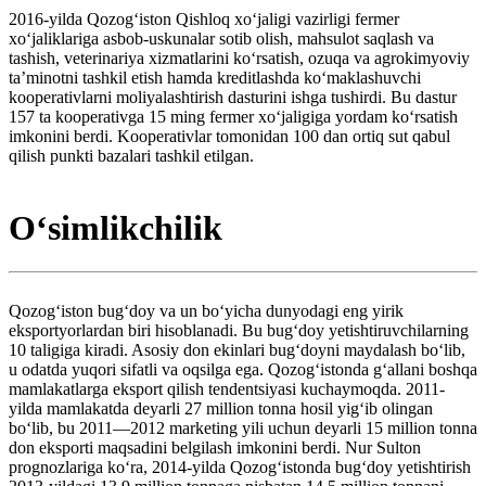
2016-yilda Qozogʻiston Qishloq xoʻjaligi vazirligi fermer
xoʻjaliklariga asbob-uskunalar sotib olish, mahsulot saqlash va
tashish, veterinariya xizmatlarini koʻrsatish, ozuqa va agrokimyoviy
taʼminotni tashkil etish hamda kreditlashda koʻmaklashuvchi
kooperativlarni moliyalashtirish dasturini ishga tushirdi. Bu dastur
157 ta kooperativga 15 ming fermer xoʻjaligiga yordam koʻrsatish
imkonini berdi. Kooperativlar tomonidan 100 dan ortiq sut qabul
qilish punkti bazalari tashkil etilgan.
Oʻsimlikchilik
Qozogʻiston bugʻdoy va un boʻyicha dunyodagi eng yirik
eksportyorlardan biri hisoblanadi. Bu bugʻdoy yetishtiruvchilarning
10 taligiga kiradi. Asosiy don ekinlari bugʻdoyni maydalash boʻlib,
u odatda yuqori sifatli va oqsilga ega. Qozogʻistonda gʻallani boshqa
mamlakatlarga eksport qilish tendentsiyasi kuchaymoqda. 2011-
yilda mamlakatda deyarli 27 million tonna hosil yigʻib olingan
boʻlib, bu 2011—2012 marketing yili uchun deyarli 15 million tonna
don eksporti maqsadini belgilash imkonini berdi. Nur Sulton
prognozlariga koʻra, 2014-yilda Qozogʻistonda bugʻdoy yetishtirish