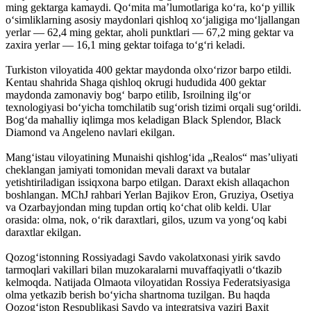
ming gektarga kamaydi. Qoʻmita maʼlumotlariga koʻra, koʻp yillik
oʻsimliklarning asosiy maydonlari qishloq xoʻjaligiga moʻljallangan
yerlar — 62,4 ming gektar, aholi punktlari — 67,2 ming gektar va
zaxira yerlar — 16,1 ming gektar toifaga toʻgʻri keladi.
Turkiston viloyatida 400 gektar maydonda olxoʻrizor barpo etildi.
Kentau shahrida Shaga qishloq okrugi hududida 400 gektar
maydonda zamonaviy bogʻ barpo etilib, Isroilning ilgʻor
texnologiyasi boʻyicha tomchilatib sugʻorish tizimi orqali sugʻorildi.
Bogʻda mahalliy iqlimga mos keladigan Black Splendor, Black
Diamond va Angeleno navlari ekilgan.
Mangʻistau viloyatining Munaishi qishlogʻida „Realos“ mas’uliyati
cheklangan jamiyati tomonidan mevali daraxt va butalar
yetishtiriladigan issiqxona barpo etilgan. Daraxt ekish allaqachon
boshlangan. MChJ rahbari Yerlan Bajikov Eron, Gruziya, Osetiya
va Ozarbayjondan ming tupdan ortiq koʻchat olib keldi. Ular
orasida: olma, nok, oʻrik daraxtlari, gilos, uzum va yongʻoq kabi
daraxtlar ekilgan.
Qozogʻistonning Rossiyadagi Savdo vakolatxonasi yirik savdo
tarmoqlari vakillari bilan muzokaralarni muvaffaqiyatli oʻtkazib
kelmoqda. Natijada Olmaota viloyatidan Rossiya Federatsiyasiga
olma yetkazib berish boʻyicha shartnoma tuzilgan. Bu haqda
Qozogʻiston Respublikasi Savdo va integratsiya vaziri Baxit