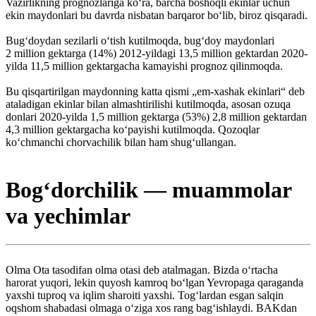
Vazirlikning prognozlariga koʻra, barcha boshoqli ekinlar uchun
ekin maydonlari bu davrda nisbatan barqaror boʻlib, biroz qisqaradi.
Bugʻdoydan sezilarli oʻtish kutilmoqda, bugʻdoy maydonlari
2 million gektarga (14%) 2012-yildagi 13,5 million gektardan 2020-
yilda 11,5 million gektargacha kamayishi prognoz qilinmoqda.
Bu qisqartirilgan maydonning katta qismi „em-xashak ekinlari“ deb
ataladigan ekinlar bilan almashtirilishi kutilmoqda, asosan ozuqa
donlari 2020-yilda 1,5 million gektarga (53%) 2,8 million gektardan
4,3 million gektargacha koʻpayishi kutilmoqda. Qozoqlar
koʻchmanchi chorvachilik bilan ham shugʻullangan.
Bogʻdorchilik — muammolar
va yechimlar
Olma Ota tasodifan olma otasi deb atalmagan. Bizda oʻrtacha
harorat yuqori, lekin quyosh kamroq boʻlgan Yevropaga qaraganda
yaxshi tuproq va iqlim sharoiti yaxshi. Togʻlardan esgan salqin
oqshom shabadasi olmaga oʻziga xos rang bagʻishlaydi. BAKdan