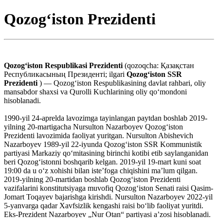
Qozogʻiston Prezidenti
Qozogʻiston Respublikasi Prezidenti
(qozoqcha: Қазақстан
Республикасының Президенті; ilgari
Qozogʻiston SSR
Prezidenti
) — Qozogʻiston Respublikasining davlat rahbari, oliy
mansabdor shaxsi va Qurolli Kuchlarining oliy qoʻmondoni
hisoblanadi.
1990-yil 24-aprelda lavozimga tayinlangan paytdan boshlab 2019-
yilning 20-martigacha Nursulton Nazarboyev Qozogʻiston
Prezidenti lavozimida faoliyat yuritgan. Nursulton Abishevich
Nazarboyev 1989-yil 22-iyunda Qozog‘iston SSR Kommunistik
partiyasi Markaziy qo‘mitasining birinchi kotibi etib saylanganidan
beri Qozog‘istonni boshqarib kelgan. 2019-yil 19-mart kuni soat
19:00 da u o‘z xohishi bilan isteʼfoga chiqishini maʼlum qilgan.
2019-yilning 20-martidan boshlab Qozog‘iston Prezidenti
vazifalarini konstitutsiyaga muvofiq Qozogʻiston Senati raisi Qasim-
Jomart Toqayev bajarishga kirishdi. Nursulton Nazarboyev 2022-yil
5-yanvarga qadar Xavfsizlik kengashi raisi bo‘lib faoliyat yuritdi.
Eks-Prezident Nazarboyev „Nur Otan“ partiyasi aʼzosi hisoblanadi.