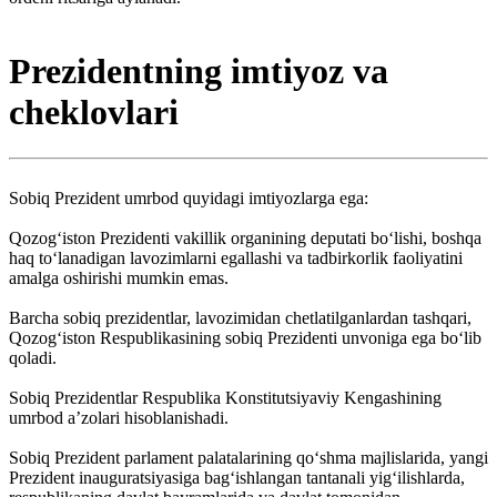
Prezidentning imtiyoz va
cheklovlari
Sobiq Prezident umrbod quyidagi imtiyozlarga ega:
Qozogʻiston Prezidenti vakillik organining deputati boʻlishi, boshqa
haq toʻlanadigan lavozimlarni egallashi va tadbirkorlik faoliyatini
amalga oshirishi mumkin emas.
Barcha sobiq prezidentlar, lavozimidan chetlatilganlardan tashqari,
Qozog‘iston Respublikasining sobiq Prezidenti unvoniga ega boʻlib
qoladi.
Sobiq Prezidentlar Respublika Konstitutsiyaviy Kengashining
umrbod aʼzolari hisoblanishadi.
Sobiq Prezident parlament palatalarining qo‘shma majlislarida, yangi
Prezident inauguratsiyasiga bag‘ishlangan tantanali yig‘ilishlarda,