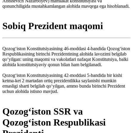
Abishevich Nazarboyev) mamlakat konstitutsiyasi va
qonunchiligida mustahkamlangan alohida mavqega ega hisoblanadi.
Sobiq Prezident maqomi
Qozog‘iston Konstitutsiyasining 46-moddasi 4-bandida Qozog‘iston
Respublikasining birinchi Prezidentining alohida lavozimi belgilab
qo‘yilgan: uning maqomi va vakolatlari nafaqat Konstitutsiya, balki
alohida konstitutsiyaviy qonun bilan ham belgilanadi.
Qozog‘iston Konstitutsiyasining 42-moddasi 5-bandida bir kishi
ketma-ket 2 martadan ortiq prezidentlikka saylanishi mumkin
emasligi sharti belgilab qo‘yilgan, ammo bunda birinchi Prezident
uchun alohida istisno mavjud.
Qozogʻiston SSR va
Qozogʻiston Respublikasi