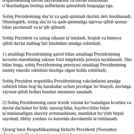
respublikaning davlat bayramlarida va davlat tomonidan
o‘tkaziladigan boshqa tadbirlarda qatnashish huquqiga ega.
Sobiq Prezidentning shaʼni va qadr-qimmati daxlsiz deb hisoblanadi.
Shuningdek, uning shaʼni va qadr-qimmatiga tajovuz qilish qonun
bilan jazolanadi va taʼqib qilinadi.
Sobiq Prezident va uning oilasini taʼminlash, boqish va himoya
qilish davlat mablag‘lari hisobidan amalga oshiriladi.
1) amaldagi Prezidentning qarori bilan amaldagi Prezidentning
lavozim maoshining sakson foizi miqdorida pensiya tayinlanadi. Shu
bilan birga, sobiq Prezidentning pensiyasi amaldagi Prezidentning
rasmiy maoshi oshishini hisobga olgan holda oshiriladi;
Sobiq Prezident respublika Prezidentining vakolatlarini amalga
oshirish bilan bog‘liq harakatlar uchun javobgar bo‘lmaydi, davlatga
xiyonat qilish hollari bundan mustasno sanaladi.
2) Sobiq Prezidentning zarur texnik xizmat koʻrsatadigan kvartira va
davlat dachalari boʻlishi, tansoqchilar, haydovchilar bilan
taʼminlanadigan shaxsiy avtomashinasi, mamlakat boʻylab bepul
sayohati, tibbiy yordam va kurortda davolanishi taʼminlanadi.
Qozog‘iston Respublikasining birinchi Prezidenti (Nursulton