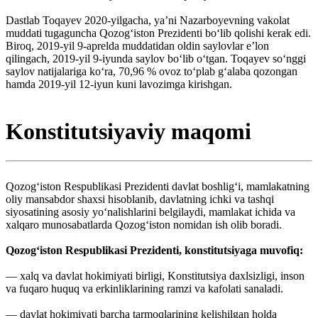
Dastlab Toqayev 2020-yilgacha, yaʼni Nazarboyevning vakolat
muddati tugaguncha Qozog‘iston Prezidenti bo‘lib qolishi kerak edi.
Biroq, 2019-yil 9-aprelda muddatidan oldin saylovlar eʼlon
qilingach, 2019-yil 9-iyunda saylov boʻlib oʻtgan. Toqayev soʻnggi
saylov natijalariga koʻra, 70,96 % ovoz toʻplab gʻalaba qozongan
hamda 2019-yil 12-iyun kuni lavozimga kirishgan.
Konstitutsiyaviy maqomi
Qozogʻiston Respublikasi Prezidenti davlat boshligʻi, mamlakatning
oliy mansabdor shaxsi hisoblanib, davlatning ichki va tashqi
siyosatining asosiy yoʻnalishlarini belgilaydi, mamlakat ichida va
xalqaro munosabatlarda Qozogʻiston nomidan ish olib boradi.
Qozogʻiston Respublikasi Prezidenti, konstitutsiyaga muvofiq:
— xalq va davlat hokimiyati birligi, Konstitutsiya daxlsizligi, inson
va fuqaro huquq va erkinliklarining ramzi va kafolati sanaladi.
— davlat hokimiyati barcha tarmoqlarining kelishilgan holda