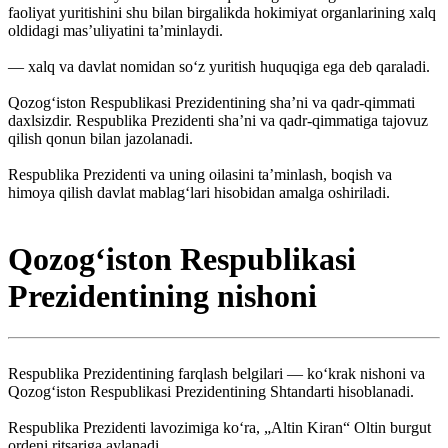
faoliyat yuritishini shu bilan birgalikda hokimiyat organlarining xalq
oldidagi mas’uliyatini taʼminlaydi.
— xalq va davlat nomidan so‘z yuritish huquqiga ega deb qaraladi.
Qozog‘iston Respublikasi Prezidentining shaʼni va qadr-qimmati
daxlsizdir. Respublika Prezidenti shaʼni va qadr-qimmatiga tajovuz
qilish qonun bilan jazolanadi.
Respublika Prezidenti va uning oilasini taʼminlash, boqish va
himoya qilish davlat mablag‘lari hisobidan amalga oshiriladi.
Qozogʻiston Respublikasi
Prezidentining nishoni
Respublika Prezidentining farqlash belgilari — koʻkrak nishoni va
Qozogʻiston Respublikasi Prezidentining Shtandarti hisoblanadi.
Respublika Prezidenti lavozimiga koʻra, „Altin Kiran“ Oltin burgut
ordeni ritsariga aylanadi.