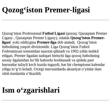
Qozog‘iston Premer-ligasi
Qozogʻiston Professional
Futbol Ligasi
(qozoq: Qazaqstan Premer
Ligasy , Qazaqstan Premer Ligasy), odatda
Qozogʻiston Premer-
ligasi
yoki oddiygina
Premer-liga
deb ataladi, Qozogʻiston
futbolining yuqori divizionidir. Liga Qozogʻiston Futbol
Federatsiyasi tomonidan nazorat qilinadi va 1992-yilda tashkil
etilgan. Premer ligadan tashqari birinchi liga qozoq futbolining
asosiy ligalaridan boʻlib bahorda boshlanadi va qishda past
haroratlar tufayli kech kuzda tugaydi, har bir chempionat kalendar
yiliga toʻgʻri keladi. Oxirgi mavsumlarda aksariyat oʻyinlar dam
olish kunlarida oʻtkazildi.
Ism oʻzgarishlari