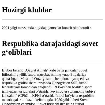
Hozirgi klublar
2021 yilgi mavsumda quyidagi jamoalar kurash olib boradi :
Respublika darajasidagi sovet
gʻoliblari
Eʼtibor bering, „Qayrat Almati“ kabi baʼzi jamoalar Sovet
Ittifoqining yillik futbol musobaqasining yuqori ligalarida
qatnashgan. Mustaqil Qozogʻiston chempionati yoʻq edi va
respublika gʻolibi shartli ravishda Qozogʻiston SSR futbol
federatsiyasi tomonidan aniqlandi. 1936-yildan boshlab sport
jamiyatlari va idoralari oʻrtasida, keyinroq esa „jismoniy tarbiya
jamoalari“ (CPhC→KFK) oʻrtasida futbol boʻyicha respublika
musobaqalari oʻtkazib kelinmoqda. 1980-yildan beri Sovet
Qozogʻiston chempioni Sovet Ikkinchi ligasining futbol