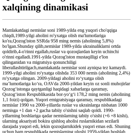
xalqining dinamikasi
Mamlakatdagi nemislar soni 1989-yilda eng yuqori cho'qqiga
chiqdi,1989-yilgi aholini ro'yxatga olish ma'lumotlariga
ko'ra,Qozog'iston SSRda 958 ming nemis (aholining 5,8%)
bo'lgan.Shunday qilib,nemislar 1989-yilda ukrainaliklarni ortda
qoldirib,4-o'rinni egallab,ruslar va qozoqlardan keyin uchinchi
o'rinni egalladi.1991-yilda Qozog'iston mustaqilligi e'lon
qilinganidan va migratsiya qonunchiligi
liberallashtirilgach,mamlakatda nemislar soni ayniqsa tez kamaydi.
1999-yilgi aholini ro'yxatga olishda 353 000 nemis (aholining 2,4%)
ro'yxatga olingan. 2009-yildagi aholini roʻyxatga olish
maʼlumotlariga koʻra, OAVda 2000-yildan keyin oz sonli muhojirlar
Qozogʻistonga qaytganligi haqidagi xabarlarga qaramay,
Qozogʻiston Respublikasida bor-yoʻgʻi 178,2 ming nemis (aholining
1,1 foizi) qolgan. Yuqori emigratsiyaga qaramay, respublikadagi
nemislar 1990 va 2000-yillarda ruslar va ukrainlarga nisbatan 1000
nemisga +1 dan +2 gacha tabiiy o'sishni saqlab qoldi. 1990-
yillarning boshlariga qadar nemislarning tabiiy o'sishi (+6 +8 kishi),
ularning aksariyati bokira qishloq aholisi ruslarnikidan sezilarli
darajada yuqori edi, lekin qozoqlarnikidek yuqori emas edi. Shuning
uchun ham respublikada nemislarning ulushi 1959-yildan boshlab