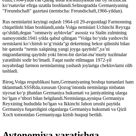
koʻrsatuvlar efirga uzatila boshlandi.Selinogradda Germaniyaning
"Freundschaft" gazetasi (nemischa: Freundschaft,1966-yildan).
Rus nemislarini keyingi oqlash 1964-yil 29-avgustdagi Farmonning
chiqarilishi bilan boshlandi,unda Volga nemislari Uchinchi Reyxga
qo'shildi,degan "ommaviy ayblovlar" asossiz va Stalin zulmining
namoyonidir.1941-yilda qabul qilingan “Volga boʻyida yashovchi
nemislarni koʻchirish toʻgʻrisida”gi dekretning bekor qilinishi bilan
bir qatorda “nemis xalqining yangi joyga qaytishi”,yaʼni
migrantlarning qaytishi yoki biron-bir davlat-maʼmuriy tuzilmalar
yaratilishi sodir boʻlmadi. Faqat nashr etilmagan 1972-yil
noyabrdagi farmon nemislarning yashash joylariga cheklovlarni olib
tashladi.
Biroq,Volga respublikasi ham,Germaniyaning boshqa tumanlari ham
tiklanmadi.SSSRda,xususan Qozogʻistonda nemislarga nisbatan
siyosat koʻp jihatdan Germaniya hukumati va jamiyatining ularga
boʻlgan eʼtibori bilan belgilandi.Nemislarga,ayniqsa Germaniya
Reyxining hududida bo'lgan va Ikkinchi Jahon urushi paytida
Germaniya fuqaroligini olganlarga Germaniya hukumati va Qizil
Xoch tomonidan Germaniyaga kirish huquqi berildi.
Avtonomiya yaratishga