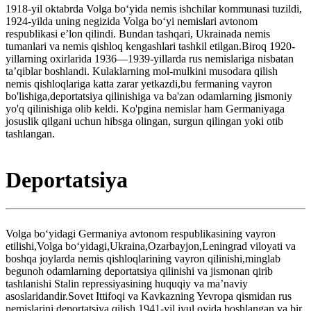
1918-yil oktabrda Volga boʻyida nemis ishchilar kommunasi tuzildi,
1924-yilda uning negizida Volga boʻyi nemislari avtonom
respublikasi eʼlon qilindi. Bundan tashqari, Ukrainada nemis
tumanlari va nemis qishloq kengashlari tashkil etilgan.Biroq 1920-
yillarning oxirlarida 1936—1939-yillarda rus nemislariga nisbatan
ta’qiblar boshlandi. Kulaklarning mol-mulkini musodara qilish
nemis qishloqlariga katta zarar yetkazdi,bu fermaning vayron
bo'lishiga,deportatsiya qilinishiga va ba'zan odamlarning jismoniy
yo'q qilinishiga olib keldi. Ko'pgina nemislar ham Germaniyaga
josuslik qilgani uchun hibsga olingan, surgun qilingan yoki otib
tashlangan.
Deportatsiya
Volga boʻyidagi Germaniya avtonom respublikasining vayron
etilishi,Volga boʻyidagi,Ukraina,Ozarbayjon,Leningrad viloyati va
boshqa joylarda nemis qishloqlarining vayron qilinishi,minglab
begunoh odamlarning deportatsiya qilinishi va jismonan qirib
tashlanishi Stalin repressiyasining huquqiy va ma’naviy
asoslaridandir.Sovet Ittifoqi va Kavkazning Yevropa qismidan rus
nemislarini deportatsiya qilish 1941-yil iyul oyida boshlangan va bir