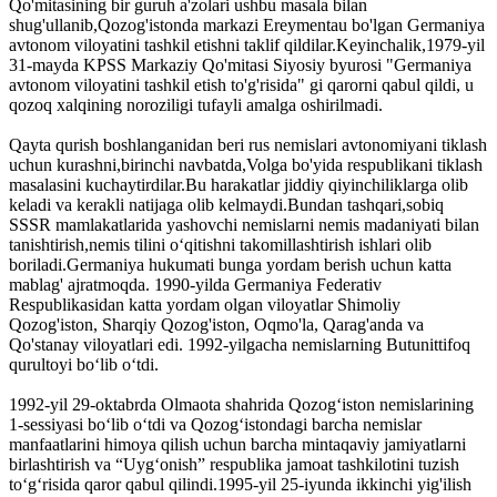
Qo'mitasining bir guruh a'zolari ushbu masala bilan
shug'ullanib,Qozog'istonda markazi Ereymentau bo'lgan Germaniya
avtonom viloyatini tashkil etishni taklif qildilar.Keyinchalik,1979-yil
31-mayda KPSS Markaziy Qo'mitasi Siyosiy byurosi "Germaniya
avtonom viloyatini tashkil etish to'g'risida" gi qarorni qabul qildi, u
qozoq xalqining noroziligi tufayli amalga oshirilmadi.
Qayta qurish boshlanganidan beri rus nemislari avtonomiyani tiklash
uchun kurashni,birinchi navbatda,Volga bo'yida respublikani tiklash
masalasini kuchaytirdilar.Bu harakatlar jiddiy qiyinchiliklarga olib
keladi va kerakli natijaga olib kelmaydi.Bundan tashqari,sobiq
SSSR mamlakatlarida yashovchi nemislarni nemis madaniyati bilan
tanishtirish,nemis tilini oʻqitishni takomillashtirish ishlari olib
boriladi.Germaniya hukumati bunga yordam berish uchun katta
mablag' ajratmoqda. 1990-yilda Germaniya Federativ
Respublikasidan katta yordam olgan viloyatlar Shimoliy
Qozog'iston, Sharqiy Qozog'iston, Oqmo'la, Qarag'anda va
Qo'stanay viloyatlari edi. 1992-yilgacha nemislarning Butunittifoq
qurultoyi boʻlib oʻtdi.
1992-yil 29-oktabrda Olmaota shahrida Qozogʻiston nemislarining
1-sessiyasi boʻlib oʻtdi va Qozogʻistondagi barcha nemislar
manfaatlarini himoya qilish uchun barcha mintaqaviy jamiyatlarni
birlashtirish va “Uygʻonish” respublika jamoat tashkilotini tuzish
toʻgʻrisida qaror qabul qilindi.1995-yil 25-iyunda ikkinchi yig'ilish