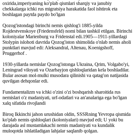
oxirida,imperiyaning ko'plab qismlari sharqiy va janubiy
chekkalarga ichki rus migratsiya harakatida faol ishtirok eta
boshlagan paytda paydo bo'lgan
Qozog'istondagi birinchi nemis qishlog'i 1885-yilda
Rojdestvenskoye (Friedensfeld) nomi bilan tashkil etilgan. Birinchi
koloniyalar Marienburg va Fridenstal edi.1905—1911-yillardagi
Stolypin islohoti davrida Qozog'iston shimolida o'nlab nemis aholi
punktlari mavjud edi: Aleksandral, Altenau, Koenigshoff,
Pruggerhof .
1930-yillarda nemislar Qozog'istonga Ukraina, Qrim, Volgabo'yi,
Leningrad viloyati va Ozarbayjon qishloqlaridan kela boshladilar.
Bular asosan mol-mulki musodara qilinishi va qatag'on natijasida
quvilgan dehqonlar edi.
Fundamentalizm va ichki o'zini o'zi boshqarish sharoitida rus
nemislari o'z madaniyati, urf-odatlari va an'analariga ega bo'lgan
xalq sifatida rivojlandi
Biroq Ikkinchi jahon urushidan oldin, SSSRning Yevropa qismida
ko'plab nemis qishloqlari (koloniyalari) mavjud edi; U yoki bu
darajada asl mustamlakachi nemis madaniyati va kundalik
muloqotda ishlatiladigan lahjalar saqlanib qolgan.