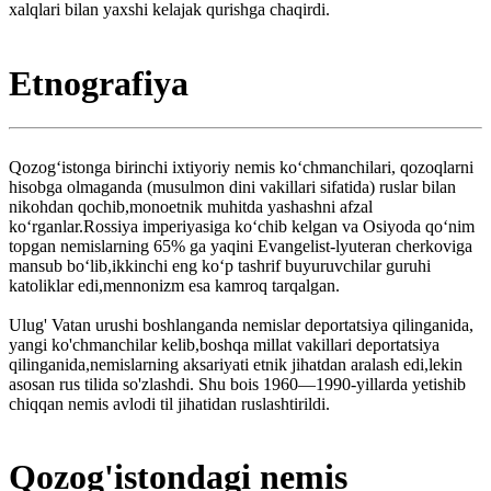
xalqlari bilan yaxshi kelajak qurishga chaqirdi.
Etnografiya
Qozogʻistonga birinchi ixtiyoriy nemis koʻchmanchilari, qozoqlarni
hisobga olmaganda (musulmon dini vakillari sifatida) ruslar bilan
nikohdan qochib,monoetnik muhitda yashashni afzal
koʻrganlar.Rossiya imperiyasiga koʻchib kelgan va Osiyoda qoʻnim
topgan nemislarning 65% ga yaqini Evangelist-lyuteran cherkoviga
mansub boʻlib,ikkinchi eng koʻp tashrif buyuruvchilar guruhi
katoliklar edi,mennonizm esa kamroq tarqalgan.
Ulug' Vatan urushi boshlanganda nemislar deportatsiya qilinganida,
yangi ko'chmanchilar kelib,boshqa millat vakillari deportatsiya
qilinganida,nemislarning aksariyati etnik jihatdan aralash edi,lekin
asosan rus tilida so'zlashdi. Shu bois 1960—1990-yillarda yetishib
chiqqan nemis avlodi til jihatidan ruslashtirildi.
Qozog'istondagi nemis