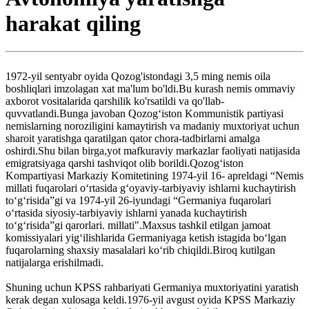
harakat qiling
1972-yil sentyabr oyida Qozog'istondagi 3,5 ming nemis oila
boshliqlari imzolagan xat ma'lum bo'ldi.Bu kurash nemis ommaviy
axborot vositalarida qarshilik ko'rsatildi va qo'llab-
quvvatlandi.Bunga javoban Qozogʻiston Kommunistik partiyasi
nemislarning noroziligini kamaytirish va madaniy muxtoriyat uchun
sharoit yaratishga qaratilgan qator chora-tadbirlarni amalga
oshirdi.Shu bilan birga,yot mafkuraviy markazlar faoliyati natijasida
emigratsiyaga qarshi tashviqot olib borildi.Qozogʻiston
Kompartiyasi Markaziy Komitetining 1974-yil 16- apreldagi “Nemis
millati fuqarolari oʻrtasida gʻoyaviy-tarbiyaviy ishlarni kuchaytirish
toʻgʻrisida”gi va 1974-yil 26-iyundagi “Germaniya fuqarolari
oʻrtasida siyosiy-tarbiyaviy ishlarni yanada kuchaytirish
toʻgʻrisida”gi qarorlari. millati".Maxsus tashkil etilgan jamoat
komissiyalari yigʻilishlarida Germaniyaga ketish istagida boʻlgan
fuqarolarning shaxsiy masalalari koʻrib chiqildi.Biroq kutilgan
natijalarga erishilmadi.
Shuning uchun KPSS rahbariyati Germaniya muxtoriyatini yaratish
kerak degan xulosaga keldi.1976-yil avgust oyida KPSS Markaziy