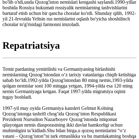
bo'lib o'tdi,unda Qozog'iston nemislari kengashi saylandi.1990-yillar
boshida Rossiya hukumati rossiyalik nemislarning tashvishlarini
bartaraf etish uchun bir qancha choralar ko'rdi. Shunday qilib, 1992-
yil 21-fevralda Yeltsin rus nemislarini oqlash bo'yicha shoshilinch
choralar to'g'risidagi farmonni imzoladi.
Repatriatsiya
Temir pardaning yemirilishi va Germaniyaning birlashishi
nemislarning Qozogʻistondan oʻz tarixiy vatanlariga chiqib ketishiga
sabab boʻldi.1992-yilda Qozog'istondan 80 ming nemis,1993-yilda
qolgan nemislar soni 100 mingga yetgan, 1994-yilda esa 120 ming
nemis Germaniyaga ketgan. Faqat 1997-yilda migratsiya oqimi
tugay boshladi.
1997-yil may oyida Germaniya kansleri Gelmut Kolning
Qozogʻistonga tashrifi chogʻida Qozogʻiston Respublikasi
Prezidenti Nursulton Nazarboyev Qozogʻistonda istiqomat
qilayotgan nemis diasporasining ikki davlat hamkorligi uchun
muhimligini ta’kidladi.Shu bilan birga,u qozoq nemislarini “oʻz
vatani – Qozogʻiston”ni tark etmaslikka va bu mamlakatning boshqa