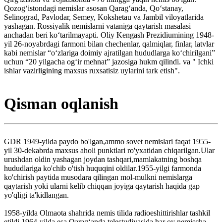
Qozogʻistondagi nemislar asosan Qaragʻanda, Qoʻstanay,
Selinograd, Pavlodar, Semey, Kokshetau va Jambil viloyatlarida
yashagan. Rossiyalik nemislarni vataniga qaytarish masalasi
anchadan beri koʻtarilmayapti. Oliy Kengash Prezidiumining 1948-
yil 26-noyabrdagi farmoni bilan chechenlar, qalmiqlar, finlar, latvlar
kabi nemislar “oʻzlariga doimiy ajratilgan hududlarga koʻchirilgani”
uchun “20 yilgacha ogʻir mehnat” jazosiga hukm qilindi. va " Ichki
ishlar vazirligining maxsus ruxsatisiz uylarini tark etish".
Qisman oqlanish
GDR 1949-yilda paydo bo'lgan,ammo sovet nemislari faqat 1955-
yil 30-dekabrda maxsus aholi punktlari ro'yxatidan chiqarilgan.Ular
urushdan oldin yashagan joydan tashqari,mamlakatning boshqa
hududlariga ko'chib o'tish huquqini oldilar.1955-yilgi farmonda
ko'chirish paytida musodara qilingan mol-mulkni nemislarga
qaytarish yoki ularni kelib chiqqan joyiga qaytarish haqida gap
yo'qligi ta'kidlangan.
1958-yilda Olmaota shahrida nemis tilida radioeshittirishlar tashkil
etildi,1964-yilda esa Qaragʻanda telestudiyasida har oy nemischa