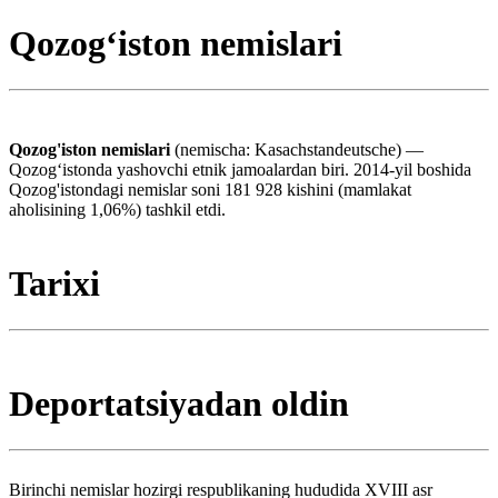
Qozogʻiston nemislari
Qozog'iston nemislari
(nemischa: Kasachstandeutsche) —
Qozogʻistonda yashovchi etnik jamoalardan biri. 2014-yil boshida
Qozog'istondagi nemislar soni 181 928 kishini (mamlakat
aholisining 1,06%) tashkil etdi.
Tarixi
Deportatsiyadan oldin
Birinchi nemislar hozirgi respublikaning hududida XVIII asr