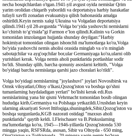
necha bosqichlardan o'tgan.1941-yil avgust oyida nemislar Qrim
yarim orolidan chiqarib yuborildi va deportatsiya harbiy harakatlar
tufayli xavfli zonadan evakuatsiya qilish bahonasida amalga
oshirildi.Keyin nemis xalqi Ukraina va Volgadan deportatsiya
qilindi.1941-yil 28-avgustda “Volga boʻyida yashovchi nemislarni
koʻchirish toʻgʻrisida”gi Farmon eʼlon qilindi.Kalinin va Gorkin
tomonidan imzolangan hujjatda shunday deyilgan:"Harbiy
hokimiyat tomonidan olingan ishonchli ma'lumotlarga ko'ra,Volga
bo'yida yashovchi nemis aholisi orasida minglab va o'n minglab
sabotajchilar va ayg'oqchilar bor,ular Germaniyaga ko'ra,ularni olib
yurishlari kerak. Volga nemis aholi punktlarida portlashlar sodir
bo'ldi. Shunday qilib, barcha qonuniy asoslarni keltirib, "Volga
bo'yidagi barcha nemislarga qarshi jazo choralari ko'rildi".
Volga bo'yidagi nemislarning "joylashuvi" joylari Novosibirsk va
Omsk viloyatlari,Oltoy o'lkasi,Qozog'iston va boshqa qo'shni
tumanlarning haydaladigan yerlari" bo'lishi kerak edi.Rus
nemislarining yana bir qismi Vehrmacht tomonidan bosib olingan
hududga kirib,Germaniya va Polshaga yetkazildi.Urushdan keyin
ularning aksariyati Sovet Ittifoqiga,shuningdek,Sibir,Qozog'iston va
boshqa surgunlarda,KGB nazorati ostidagi "maxsus aholi
punktlarida" qaytib keldi. I.Fleischauer va B.Pinkuslarning
ma'lumotlariga ko'ra, 1945—1946-yillarda Qozog'istonda 530
mingga yaqin, RSFSRda, asosan, Sibir va Oltoyda - 650 ming,
Qirg'iziston va Tojikistonda - 70 mingga yaqin nemis bo'lgan.