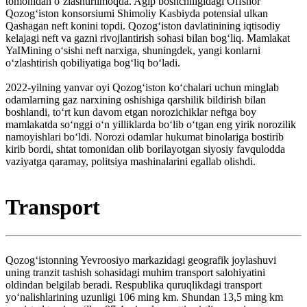
tomonidan oʻzlashtirilmoqda. Agip boshchiligidagi Offshor
Qozogʻiston konsorsiumi Shimoliy Kasbiyda potensial ulkan
Qashagan neft konini topdi. Qozogʻiston davlatinining iqtisodiy
kelajagi neft va gazni rivojlantirish sohasi bilan bogʻliq. Mamlakat
YaIMining oʻsishi neft narxiga, shuningdek, yangi konlarni
oʻzlashtirish qobiliyatiga bogʻliq boʻladi.
2022-yilning yanvar oyi Qozogʻiston koʻchalari uchun minglab
odamlarning gaz narxining oshishiga qarshilik bildirish bilan
boshlandi, toʻrt kun davom etgan norozichiklar neftga boy
mamlakatda soʻnggi oʻn yilliklarda boʻlib oʻtgan eng yirik norozilik
namoyishlari boʻldi. Norozi odamlar hukumat binolariga bostirib
kirib bordi, shtat tomonidan olib borilayotgan siyosiy favqulodda
vaziyatga qaramay, politsiya mashinalarini egallab olishdi.
Transport
Qozogʻistonning Yevroosiyo markazidagi geografik joylashuvi
uning tranzit tashish sohasidagi muhim transport salohiyatini
oldindan belgilab beradi. Respublika quruqlikdagi transport
yoʻnalishlarining uzunligi 106 ming km. Shundan 13,5 ming km