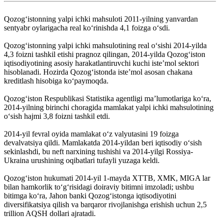
Qozogʻistonning yalpi ichki mahsuloti 2011-yilning yanvardan
sentyabr oylarigacha real koʻrinishda 4,1 foizga oʻsdi.
Qozogʻistonning yalpi ichki mahsulotining real oʻsishi 2014-yilda
4,3 foizni tashkil etishi pragnoz qilingan, 2014-yilda Qozogʻiston
iqtisodiyotining asosiy harakatlantiruvchi kuchi iste’mol sektori
hisoblanadi. Hozirda Qozogʻistonda isteʼmol asosan chakana
kreditlash hisobiga koʻpaymoqda.
Qozogʻiston Respublikasi Statistika agentligi maʼlumotlariga koʻra,
2014-yilning birinchi choragida mamlakat yalpi ichki mahsulotining
oʻsish hajmi 3,8 foizni tashkil etdi.
2014-yil fevral oyida mamlakat oʻz valyutasini 19 foizga
devalvatsiya qildi. Mamlakatda 2014-yildan beri iqtisodiy oʻsish
sekinlashdi, bu neft narxining tushishi va 2014-yilgi Rossiya-
Ukraina urushining oqibatlari tufayli yuzaga keldi.
Qozogʻiston hukumati 2014-yil 1-mayda XTTB, XMK, MIGA lar
bilan hamkorlik toʻgʻrisidagi doiraviy bitimni imzoladi; ushbu
bitimga koʻra, Jahon banki Qozogʻistonga iqtisodiyotini
diversifikatsiya qilish va barqaror rivojlanishga erishish uchun 2,5
trillion AQSH dollari ajratadi.