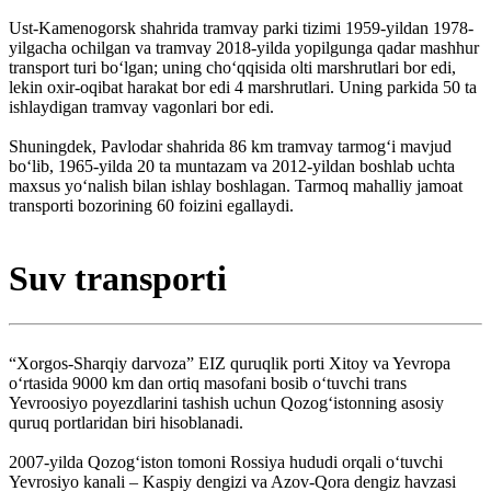
Ust-Kamenogorsk shahrida tramvay parki tizimi 1959-yildan 1978-
yilgacha ochilgan va tramvay 2018-yilda yopilgunga qadar mashhur
transport turi boʻlgan; uning choʻqqisida olti marshrutlari bor edi,
lekin oxir-oqibat harakat bor edi 4 marshrutlari. Uning parkida 50 ta
ishlaydigan tramvay vagonlari bor edi.
Shuningdek, Pavlodar shahrida 86 km tramvay tarmogʻi mavjud
boʻlib, 1965-yilda 20 ta muntazam va 2012-yildan boshlab uchta
maxsus yoʻnalish bilan ishlay boshlagan. Tarmoq mahalliy jamoat
transporti bozorining 60 foizini egallaydi.
Suv transporti
“Xorgos-Sharqiy darvoza” EIZ quruqlik porti Xitoy va Yevropa
oʻrtasida 9000 km dan ortiq masofani bosib oʻtuvchi trans
Yevroosiyo poyezdlarini tashish uchun Qozogʻistonning asosiy
quruq portlaridan biri hisoblanadi.
2007-yilda Qozog‘iston tomoni Rossiya hududi orqali o‘tuvchi
Yevrosiyo kanali – Kaspiy dengizi va Azov-Qora dengiz havzasi