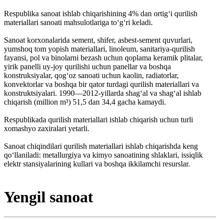
Respublika sanoat ishlab chiqarishining 4% dan ortigʻi qurilish
materiallari sanoati mahsulotlariga toʻgʻri keladi.
Sanoat korxonalarida sement, shifer, asbest-sement quvurlari,
yumshoq tom yopish materiallari, linoleum, sanitariya-qurilish
fayansi, pol va binolarni bezash uchun qoplama keramik plitalar,
yirik panelli uy-joy qurilishi uchun panellar va boshqa
konstruksiyalar, qogʻoz sanoati uchun kaolin, radiatorlar,
konvektorlar va boshqa bir qator turdagi qurilish materiallari va
konstruktsiyalari. 1990—2012-yillarda shagʻal va shagʻal ishlab
chiqarish (million m³) 51,5 dan 34,4 gacha kamaydi.
Respublikada qurilish materiallari ishlab chiqarish uchun turli
xomashyo zaxiralari yetarli.
Sanoat chiqindilari qurilish materiallari ishlab chiqarishda keng
qoʻllaniladi: metallurgiya va kimyo sanoatining shlaklari, issiqlik
elektr stansiyalarining kullari va boshqa ikkilamchi resurslar.
Yengil sanoat