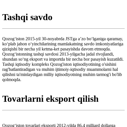
Tashqi savdo
Qozogʻiston 2015-yil 30-noyabrda JSTga aʼzo boʻlganiga qaramay,
koʻplab jahon oʻyinchilarining mamlakatning savdo imkoniyatlariga
qiziqishi bir necha yil ketma-ket pasayishda davom etmoqda.
Qozog‘istonning tashqi savdosi 2013-yilgacha jadal rivojlandi,
shundan so‘ng eksport va importda bir necha bor pasayish kuzatildi.
Tashqi iqtisodiy kompleks Qozog'iston iqtisodiyotining o'sishini
rag'batlantiradigan va muhim ijtimoiy-iqtisodiy muammolarni hal
qilishni ta'minlaydigan milliy iqtisodiyotning muhim tarmog'i bo'lib
qolmoqda.
Tovarlarni eksport qilish
Qozogʻiston tovarlari eksporti 2012-yilda 86,4 milliard dollarga