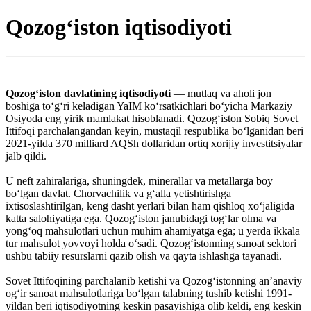
Qozogʻiston iqtisodiyoti
Qozogʻiston davlatining iqtisodiyoti
— mutlaq va aholi jon
boshiga toʻgʻri keladigan YaIM koʻrsatkichlari boʻyicha Markaziy
Osiyoda eng yirik mamlakat hisoblanadi. Qozogʻiston Sobiq Sovet
Ittifoqi parchalangandan keyin, mustaqil respublika boʻlganidan beri
2021-yilda 370 milliard AQSh dollaridan ortiq xorijiy investitsiyalar
jalb qildi.
U neft zahiralariga, shuningdek, minerallar va metallarga boy
boʻlgan davlat. Chorvachilik va gʻalla yetishtirishga
ixtisoslashtirilgan, keng dasht yerlari bilan ham qishloq xoʻjaligida
katta salohiyatiga ega. Qozogʻiston janubidagi togʻlar olma va
yongʻoq mahsulotlari uchun muhim ahamiyatga ega; u yerda ikkala
tur mahsulot yovvoyi holda oʻsadi. Qozogʻistonning sanoat sektori
ushbu tabiiy resurslarni qazib olish va qayta ishlashga tayanadi.
Sovet Ittifoqining parchalanib ketishi va Qozogʻistonning anʼanaviy
ogʻir sanoat mahsulotlariga boʻlgan talabning tushib ketishi 1991-
yildan beri iqtisodiyotning keskin pasayishiga olib keldi, eng keskin