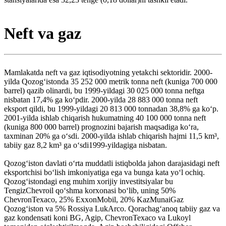
Neft va gaz
Mamlakatda neft va gaz iqtisodiyotning yetakchi sektoridir. 2000-
yilda Qozogʻistonda 35 252 000 metrik tonna neft (kuniga 700 000
barrel) qazib olinardi, bu 1999-yildagi 30 025 000 tonna neftga
nisbatan 17,4% ga koʻpdir. 2000-yilda 28 883 000 tonna neft
eksport qildi, bu 1999-yildagi 20 813 000 tonnadan 38,8% ga koʻp.
2001-yilda ishlab chiqarish hukumatning 40 100 000 tonna neft
(kuniga 800 000 barrel) prognozini bajarish maqsadiga koʻra,
taxminan 20% ga oʻsdi. 2000-yilda ishlab chiqarish hajmi 11,5 km³,
tabiiy gaz 8,2 km³ ga oʻsdi1999-yildagiga nisbatan.
Qozogʻiston davlati oʻrta muddatli istiqbolda jahon darajasidagi neft
eksportchisi boʻlish imkoniyatiga ega va bunga kata yoʻl ochiq.
Qozogʻistondagi eng muhim xorijiy investitsiyalar bu
TengizChevroil qoʻshma korxonasi boʻlib, uning 50%
ChevronTexaco, 25% ExxonMobil, 20% KazMunaiGaz
Qozogʻiston va 5% Rossiya LukArco. Qorachagʻanoq tabiiy gaz va
gaz kondensati koni BG, Agip, ChevronTexaco va Lukoyl