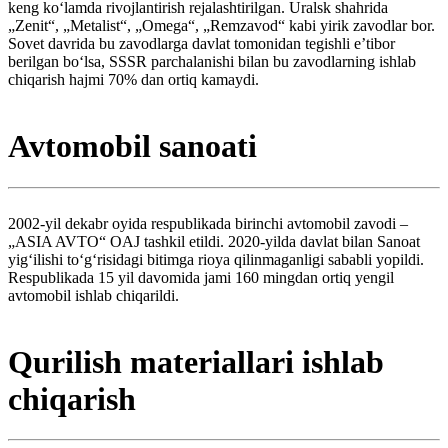
keng koʻlamda rivojlantirish rejalashtirilgan. Uralsk shahrida
„Zenit“, „Metalist“, „Omega“, „Remzavod“ kabi yirik zavodlar bor.
Sovet davrida bu zavodlarga davlat tomonidan tegishli eʼtibor
berilgan boʻlsa, SSSR parchalanishi bilan bu zavodlarning ishlab
chiqarish hajmi 70% dan ortiq kamaydi.
Avtomobil sanoati
2002-yil dekabr oyida respublikada birinchi avtomobil zavodi –
„ASIA AVTO“ OAJ tashkil etildi. 2020-yilda davlat bilan Sanoat
yigʻilishi toʻgʻrisidagi bitimga rioya qilinmaganligi sababli yopildi.
Respublikada 15 yil davomida jami 160 mingdan ortiq yengil
avtomobil ishlab chiqarildi.
Qurilish materiallari ishlab
chiqarish