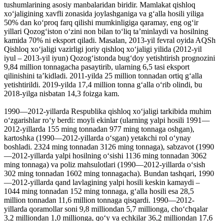
tushumlarining asosiy manbalaridan biridir. Mamlakat qishloq
xoʻjaligining xavfli zonasida joylashganiga va gʻalla hosili yiliga
50% dan koʻproq farq qilishi mumkinligiga qaramay, eng ogʻir
yillari Qozogʻiston oʻzini non bilan toʻliq taʼminlaydi va hosilning
kamida 70% ni eksport qiladi. Masalan, 2013-yil fevral oyida AQSh
Qishloq xoʻjaligi vazirligi joriy qishloq xoʻjaligi yilida (2012-yil
iyul – 2013-yil iyun) Qozogʻistonda bugʻdoy yetishtirish prognozini
9,84 million tonnagacha pasaytirib, ularning 6,5 tasi eksport
qilinishini taʼkidladi. 2011-yilda 25 million tonnadan ortiq gʻalla
yetishtirildi. 2019-yilda 17,4 million tonna gʻalla oʻrib olindi, bu
2018-yilga nisbatan 14,3 foizga kam.
1990—2012-yillarda Respublika qishloq xoʻjaligi tarkibida muhim
oʻzgarishlar roʻy berdi: moyli ekinlar (ularning yalpi hosili 1991—
2012-yillarda 155 ming tonnadan 977 ming tonnaga oshgan),
kartoshka (1990—2012-yillarda oʻsgan) yetakchi rol oʻynay
boshladi. 2324 ming tonnadan 3126 ming tonnaga), sabzavot (1990
—2012-yillarda yalpi hosilning oʻsishi 1136 ming tonnadan 3062
ming tonnaga) va poliz mahsulotlari (1990—2012-yillarda oʻsish
302 ming tonnadan 1602 ming tonnagacha). Bundan tashqari, 1990
—2012-yillarda qand lavlagining yalpi hosili keskin kamaydi –
1044 ming tonnadan 152 ming tonnaga, gʻalla hosili esa 28,5
million tonnadan 11,6 million tonnaga qisqardi. 1990—2012-
yillarda qoramollar soni 9,8 milliondan 5,7 millionga, choʻchqalar
3,2 milliondan 1,0 millionga, qoʻy va echkilar 36,2 milliondan 17,6