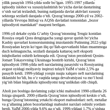
yillik pasayish 1994-yilda sodir boʻlgan. 1995-1997 yillarda
iqtisodiy islohot va xususiylashtirish boʻyicha davlat dasturining
oʻsish sur'ati tezlashdi, buning natijasida davlat aktivlari xususiy
sektorga sezilarli darajada oʻtdi. Qozogʻistonga 2000-yil va 2002-
yillarda Yevropa Ittifoqi va AQSh davlatlari tomonidan „bozor
iqtisodiyoti mamlakati“ maqomi berilgan.
1996-yil dekabr oyida Gʻarbiy Qozogʻistonning Tengiz konidan
Rossiya orqali Qora dengizgacha yangi quvur qurish boʻyicha
Kasbiy quvurlari konsorsiumining imzolanishi Putinning 2022-yilgi
Rossiyadan keyin koʻrgan iliq qoʻllab-quvvatlashi bilan muammoga
duch kelmaguncha, sezilarli darajada kattaroq neft eksporti
istiqbollarini oshirib kelmoqda edi. Qozogʻiston prezidenti Qosim-
Jomart Tokayevning Ukrainaga bostirib kirishi, Qozogʻiston
iqtisodiyoti 1998-yilda neft narxlarining pasayishi va Rossiyaning
avgust oyidagi moliyaviy inqirozi tufayli YaIM oʻsishi 2,5% ga
pasayib ketdi. 1999-yildagi yorqin nuqta xalqaro neft narxlarining
tiklanishi boʻldi, bu oʻz vaqtida tanga devalvatsiyasi va moʻl hosil
yigʻish bilan birgalikda iqtisodiyotni turgʻunlikdan olib chiqdi.
Aholi jon boshiga davlatning yalpi ichki mahsuloti 1990-yillarda 26
foizga qisqardi. 2000-yillarda Qozogʻiston iqtisodiyoti keskin oʻsdi,
bunga Qozogʻistonning yetakchi eksport mahsulotlari: neft, metallar
va gʻallaning jahon bozorlaridagi mahsulot narxlari oshishi yordam
berdi. YaIM 2000-yilda 9,6% ga oʻsdi, 1999-yildagi 1,7% oʻsishga