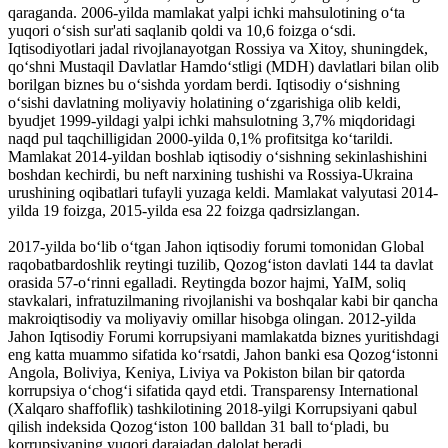
qaraganda. 2006-yilda mamlakat yalpi ichki mahsulotining oʻta
yuqori oʻsish sur'ati saqlanib qoldi va 10,6 foizga oʻsdi.
Iqtisodiyotlari jadal rivojlanayotgan Rossiya va Xitoy, shuningdek,
qoʻshni Mustaqil Davlatlar Hamdoʻstligi (MDH) davlatlari bilan olib
borilgan biznes bu oʻsishda yordam berdi. Iqtisodiy oʻsishning
oʻsishi davlatning moliyaviy holatining oʻzgarishiga olib keldi,
byudjet 1999-yildagi yalpi ichki mahsulotning 3,7% miqdoridagi
naqd pul taqchilligidan 2000-yilda 0,1% profitsitga koʻtarildi.
Mamlakat 2014-yildan boshlab iqtisodiy oʻsishning sekinlashishini
boshdan kechirdi, bu neft narxining tushishi va Rossiya-Ukraina
urushining oqibatlari tufayli yuzaga keldi. Mamlakat valyutasi 2014-
yilda 19 foizga, 2015-yilda esa 22 foizga qadrsizlangan.
2017-yilda boʻlib oʻtgan Jahon iqtisodiy forumi tomonidan Global
raqobatbardoshlik reytingi tuzilib, Qozogʻiston davlati 144 ta davlat
orasida 57-oʻrinni egalladi. Reytingda bozor hajmi, YaIM, soliq
stavkalari, infratuzilmaning rivojlanishi va boshqalar kabi bir qancha
makroiqtisodiy va moliyaviy omillar hisobga olingan. 2012-yilda
Jahon Iqtisodiy Forumi korrupsiyani mamlakatda biznes yuritishdagi
eng katta muammo sifatida koʻrsatdi, Jahon banki esa Qozogʻistonni
Angola, Boliviya, Keniya, Liviya va Pokiston bilan bir qatorda
korrupsiya oʻchogʻi sifatida qayd etdi. Transparensy International
(Xalqaro shaffoflik) tashkilotining 2018-yilgi Korrupsiyani qabul
qilish indeksida Qozogʻiston 100 balldan 31 ball toʻpladi, bu
korrupsiyaning yuqori darajadan dalolat beradi.