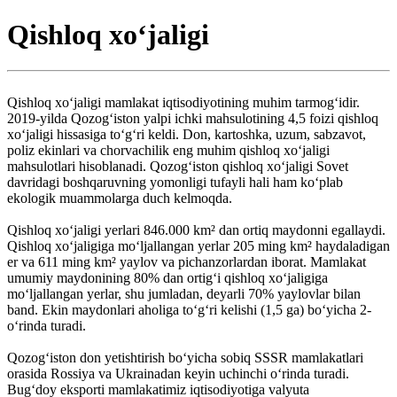
Qishloq xoʻjaligi
Qishloq xoʻjaligi mamlakat iqtisodiyotining muhim tarmogʻidir.
2019-yilda Qozogʻiston yalpi ichki mahsulotining 4,5 foizi qishloq
xoʻjaligi hissasiga toʻgʻri keldi. Don, kartoshka, uzum, sabzavot,
poliz ekinlari va chorvachilik eng muhim qishloq xoʻjaligi
mahsulotlari hisoblanadi. Qozogʻiston qishloq xoʻjaligi Sovet
davridagi boshqaruvning yomonligi tufayli hali ham koʻplab
ekologik muammolarga duch kelmoqda.
Qishloq xoʻjaligi yerlari 846.000 km² dan ortiq maydonni egallaydi.
Qishloq xoʻjaligiga moʻljallangan yerlar 205 ming km² haydaladigan
er va 611 ming km² yaylov va pichanzorlardan iborat. Mamlakat
umumiy maydonining 80% dan ortigʻi qishloq xoʻjaligiga
moʻljallangan yerlar, shu jumladan, deyarli 70% yaylovlar bilan
band. Ekin maydonlari aholiga toʻgʻri kelishi (1,5 ga) boʻyicha 2-
oʻrinda turadi.
Qozogʻiston don yetishtirish boʻyicha sobiq SSSR mamlakatlari
orasida Rossiya va Ukrainadan keyin uchinchi oʻrinda turadi.
Bugʻdoy eksporti mamlakatimiz iqtisodiyotiga valyuta