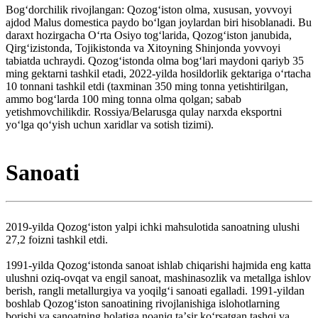
Bogʻdorchilik rivojlangan: Qozogʻiston olma, xususan, yovvoyi
ajdod Malus domestica paydo boʻlgan joylardan biri hisoblanadi. Bu
daraxt hozirgacha Oʻrta Osiyo togʻlarida, Qozogʻiston janubida,
Qirgʻizistonda, Tojikistonda va Xitoyning Shinjonda yovvoyi
tabiatda uchraydi. Qozogʻistonda olma bogʻlari maydoni qariyb 35
ming gektarni tashkil etadi, 2022-yilda hosildorlik gektariga oʻrtacha
10 tonnani tashkil etdi (taxminan 350 ming tonna yetishtirilgan,
ammo bogʻlarda 100 ming tonna olma qolgan; sabab
yetishmovchilikdir. Rossiya/Belarusga qulay narxda eksportni
yoʻlga qoʻyish uchun xaridlar va sotish tizimi).
Sanoati
2019-yilda Qozogʻiston yalpi ichki mahsulotida sanoatning ulushi
27,2 foizni tashkil etdi.
1991-yilda Qozogʻistonda sanoat ishlab chiqarishi hajmida eng katta
ulushni oziq-ovqat va engil sanoat, mashinasozlik va metallga ishlov
berish, rangli metallurgiya va yoqilgʻi sanoati egalladi. 1991-yildan
boshlab Qozogʻiston sanoatining rivojlanishiga islohotlarning
borishi va sanoatning holatiga noaniq taʼsir koʻrsatgan tashqi va