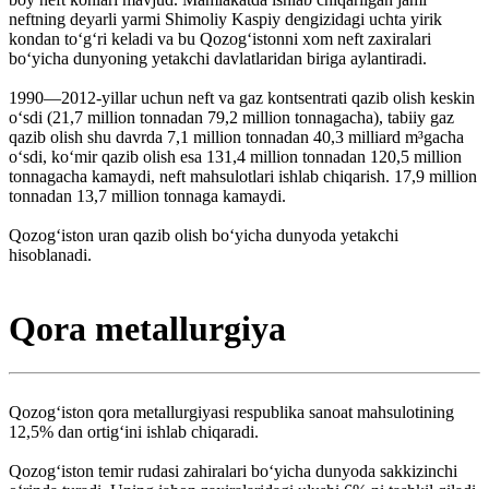
neftning deyarli yarmi Shimoliy Kaspiy dengizidagi uchta yirik
kondan toʻgʻri keladi va bu Qozogʻistonni xom neft zaxiralari
boʻyicha dunyoning yetakchi davlatlaridan biriga aylantiradi.
1990—2012-yillar uchun neft va gaz kontsentrati qazib olish keskin
oʻsdi (21,7 million tonnadan 79,2 million tonnagacha), tabiiy gaz
qazib olish shu davrda 7,1 million tonnadan 40,3 milliard m³gacha
oʻsdi, koʻmir qazib olish esa 131,4 million tonnadan 120,5 million
tonnagacha kamaydi, neft mahsulotlari ishlab chiqarish. 17,9 million
tonnadan 13,7 million tonnaga kamaydi.
Qozogʻiston uran qazib olish boʻyicha dunyoda yetakchi
hisoblanadi.
Qora metallurgiya
Qozogʻiston qora metallurgiyasi respublika sanoat mahsulotining
12,5% dan ortigʻini ishlab chiqaradi.
Qozogʻiston temir rudasi zahiralari boʻyicha dunyoda sakkizinchi