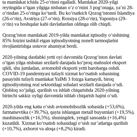
ta mamlakat ichida 25-oʻrinni egalladi. Mamlakat 2020-yilgi
reytingida oʻtgan yilgiga nisbatan oʻz oʻrnini 3 pogʻonaga, ya’ni 28-
oʻrindan 25-oʻringa koʻtardi. Bu koʻrsatkich Qozogʻistonni Islandiya
(26-oʻrin), Avstriya (27-oʻrin), Rossiya (28-oʻrin), Yaponiya (29-
oʻrin) va boshqalar kabi davlatlardan oldinga olib chiqdi.
Qozogʻiston mamlakati 2019-yilda mamlakat iqtisodiy oʻsishining
85% foizini tashkil etgan iqtisodiyotning noneft tarmoqlarini
rivojlantirishga ustuvor ahamiyat berdi.
2020-yilning dastlabki yetti oyi davomida Qozogʻiston davlati
oʻtgan yilga nisbatan sezilarli darajada koʻproq mahsulot eksport
qildi, shu jumladan, avtomobil eksporti yetti barobarga oshdi.
COVID-19 pandemiyasi tufayli xizmat koʻrsatish sohasining
pasayishi tufayli mamlakat YaIMi 3 foizga kamaydi, biroq
iqtisodiyotning real sektoridagi sohalari sezilarli darajada oʻsdi.
Qishloq xoʻjaligi, qurilish va ishlab chiqarishda 2020-yilning
birinchi sakkiz oyligi davomida ishlab chiqarish hajmi oʻsdi.
2020-yilda eng katta oʻsish avtomobilsozlik sohasida (+53,6%),
farmatsevtika (+39,7%), qayta ishlangan metall buyumlari (+19,5%),
mashinasozlik (+16,5%), shuningdek, yengil sanoatda (+16,4%)
kuzatildi. Xizmat koʻrsatish sohasidagi oʻsish sur’atlariga qurilish
(+10,7%), axborot va aloqa (+8,2%) kiradi.