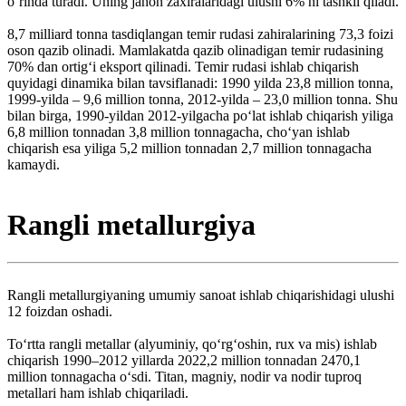
oʻrinda turadi. Uning jahon zaxiralaridagi ulushi 6% ni tashkil qiladi.
8,7 milliard tonna tasdiqlangan temir rudasi zahiralarining 73,3 foizi
oson qazib olinadi. Mamlakatda qazib olinadigan temir rudasining
70% dan ortigʻi eksport qilinadi. Temir rudasi ishlab chiqarish
quyidagi dinamika bilan tavsiflanadi: 1990 yilda 23,8 million tonna,
1999-yilda – 9,6 million tonna, 2012-yilda – 23,0 million tonna. Shu
bilan birga, 1990-yildan 2012-yilgacha poʻlat ishlab chiqarish yiliga
6,8 million tonnadan 3,8 million tonnagacha, choʻyan ishlab
chiqarish esa yiliga 5,2 million tonnadan 2,7 million tonnagacha
kamaydi.
Rangli metallurgiya
Rangli metallurgiyaning umumiy sanoat ishlab chiqarishidagi ulushi
12 foizdan oshadi.
Toʻrtta rangli metallar (alyuminiy, qoʻrgʻoshin, rux va mis) ishlab
chiqarish 1990–2012 yillarda 2022,2 million tonnadan 2470,1
million tonnagacha oʻsdi. Titan, magniy, nodir va nodir tuproq
metallari ham ishlab chiqariladi.