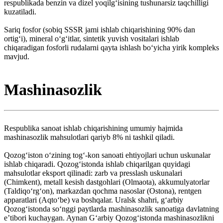
respublikada benzin va dizel yoqilgʻisining tushunarsiz taqchilligi
kuzatiladi.
Sariq fosfor (sobiq SSSR jami ishlab chiqarishining 90% dan
ortigʻi), mineral oʻgʻitlar, sintetik yuvish vositalari ishlab
chiqaradigan fosforli rudalarni qayta ishlash boʻyicha yirik kompleks
mavjud.
Mashinasozlik
Respublika sanoat ishlab chiqarishining umumiy hajmida
mashinasozlik mahsulotlari qariyb 8% ni tashkil qiladi.
Qozogʻiston oʻzining togʻ-kon sanoati ehtiyojlari uchun uskunalar
ishlab chiqaradi. Qozogʻistonda ishlab chiqarilgan quyidagi
mahsulotlar eksport qilinadi: zarb va presslash uskunalari
(Chimkent), metall kesish dastgohlari (Olmaota), akkumulyatorlar
(Taldiqoʻrgʻon), markazdan qochma nasoslar (Ostona), rentgen
apparatlari (Aqtoʻbe) va boshqalar. Uralsk shahri, gʻarbiy
Qozogʻistonda soʻnggi paytlarda mashinasozlik sanoatiga davlatning
eʼtibori kuchaygan. Aynan Gʻarbiy Qozogʻistonda mashinasozlikni