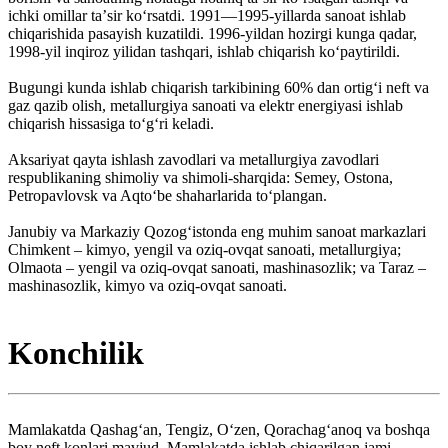
ichki omillar taʼsir koʻrsatdi. 1991—1995-yillarda sanoat ishlab
chiqarishida pasayish kuzatildi. 1996-yildan hozirgi kunga qadar,
1998-yil inqiroz yilidan tashqari, ishlab chiqarish koʻpaytirildi.
Bugungi kunda ishlab chiqarish tarkibining 60% dan ortigʻi neft va
gaz qazib olish, metallurgiya sanoati va elektr energiyasi ishlab
chiqarish hissasiga toʻgʻri keladi.
Aksariyat qayta ishlash zavodlari va metallurgiya zavodlari
respublikaning shimoliy va shimoli-sharqida: Semey, Ostona,
Petropavlovsk va Aqtoʻbe shaharlarida toʻplangan.
Janubiy va Markaziy Qozogʻistonda eng muhim sanoat markazlari
Chimkent – kimyo, yengil va oziq-ovqat sanoati, metallurgiya;
Olmaota – yengil va oziq-ovqat sanoati, mashinasozlik; va Taraz –
mashinasozlik, kimyo va oziq-ovqat sanoati.
Konchilik
Mamlakatda Qashagʻan, Tengiz, Oʻzen, Qorachagʻanoq va boshqa
boy neft konlari mavjud. Mamlakatda ishlab chiqarilgan jami