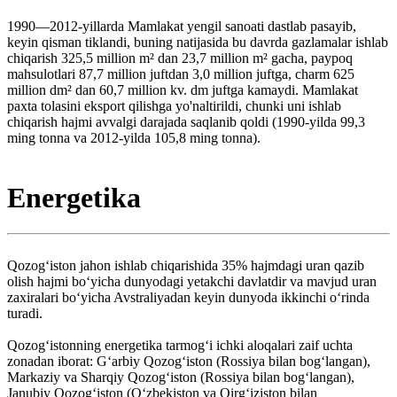
1990—2012-yillarda Mamlakat yengil sanoati dastlab pasayib,
keyin qisman tiklandi, buning natijasida bu davrda gazlamalar ishlab
chiqarish 325,5 million m² dan 23,7 million m² gacha, paypoq
mahsulotlari 87,7 million juftdan 3,0 million juftga, charm 625
million dm² dan 60,7 million kv. dm juftga kamaydi. Mamlakat
paxta tolasini eksport qilishga yo'naltirildi, chunki uni ishlab
chiqarish hajmi avvalgi darajada saqlanib qoldi (1990-yilda 99,3
ming tonna va 2012-yilda 105,8 ming tonna).
Energetika
Qozogʻiston jahon ishlab chiqarishida 35% hajmdagi uran qazib
olish hajmi boʻyicha dunyodagi yetakchi davlatdir va mavjud uran
zaxiralari boʻyicha Avstraliyadan keyin dunyoda ikkinchi oʻrinda
turadi.
Qozogʻistonning energetika tarmogʻi ichki aloqalari zaif uchta
zonadan iborat: Gʻarbiy Qozogʻiston (Rossiya bilan bogʻlangan),
Markaziy va Sharqiy Qozogʻiston (Rossiya bilan bogʻlangan),
Janubiy Qozogʻiston (Oʻzbekiston va Qirgʻiziston bilan