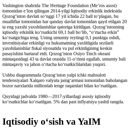
Vashington shahrida The Heritage Foundation (Meʼros asosi)
tomonidan eʼlon qilingan 2014-yilgi Iqtisodiy erkinlik indeksida
Qozogʻiston davlati soʻnggi 17 yil ichida 22 ball toʻplagan, bu
mualliflar tomonidan har qanday davlat tomonidan qayd etilgan 20
ta eng yaxshi yaxshilanishlar qatoriga kiritilgan. Qozogʻistonning
iqtisodiy erkinlik koʻrsatkichi 69,1 ball boʻlib, “oʻrtacha erkin”
koʻrsatgichiga teng. Uning umumiy reytingi 0,1 punktga oshdi,
investitsiyalar erkinligi va hukumatning yaxlitligida sezilarli
yaxshilanishlar fiskal siyosatida va pul erkinligining keskin
pasayishini bartaraf etdi. Qozogʻiston Osiyo Tinch okeani
mintaqasidagi 43 ta davlat orasida 11-oʻrinni egallab, umumiy bali
mintaqaviy va jahon oʻrtacha koʻrsatkichlaridan yuqori.
Ushbu diagrammada Qozogʻiston yalpi ichki mahsuloti
tendensiyalari Xalqaro valyuta jamgʻarmasi tomonidan baholangan
bozor narxlarida millionlab tenge raqamlari bilan koʻrsatilgan.
Quyidagi jadvalda 1980—2017-yillardagi asosiy iqtisodiy
koʻrsatkichlar koʻrsatilgan. 5% dan past inflyatsiya yashil rangda.
Iqtisodiy oʻsish va YaIM