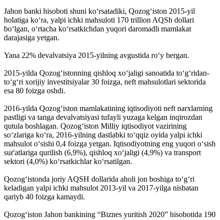
Jahon banki hisoboti shuni koʻrsatadiki, Qozogʻiston 2015-yil
holatiga koʻra, yalpi ichki mahsuloti 170 trillion AQSh dollari
boʻlgan, oʻrtacha koʻrsatkichdan yuqori daromadli mamlakat
darajasiga yetgan.
Yana 22% devalvatsiya 2015-yilning avgustida roʻy bergan.
2015-yilda Qozogʻistonning qishloq xoʻjaligi sanoatida toʻgʻridan-
toʻgʻri xorijiy investitsiyalar 30 foizga, neft mahsulotlari sektorida
esa 80 foizga oshdi.
2016-yilda Qozogʻiston mamlakatining iqtisodiyoti neft narxlarning
pastligi va tanga devalvatsiyasi tufayli yuzaga kelgan inqirozdan
qutula boshlagan. Qozogʻiston Milliy iqtisodiyot vazirining
soʻzlariga koʻra, 2016-yilning dastlabki toʻqqiz oyida yalpi ichki
mahsulot oʻsishi 0,4 foizga yetgan. Iqtisodiyotning eng yuqori oʻsish
sur'atlariga qurilish (6,9%), qishloq xoʻjaligi (4,9%) va transport
sektori (4,0%) koʻrsatkichlar koʻrsatilgan.
Qozogʻistonda joriy AQSH dollarida aholi jon boshiga toʻgʻri
keladigan yalpi ichki mahsulot 2013-yil va 2017-yilga nisbatan
qariyb 40 foizga kamaydi.
Qozogʻiston Jahon bankining “Biznes yuritish 2020” hisobotida 190