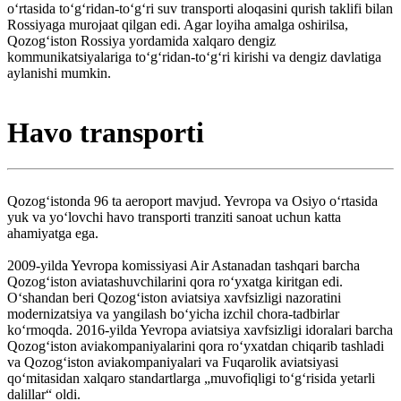
o‘rtasida to‘g‘ridan-to‘g‘ri suv transporti aloqasini qurish taklifi bilan
Rossiyaga murojaat qilgan edi. Agar loyiha amalga oshirilsa,
Qozog‘iston Rossiya yordamida xalqaro dengiz
kommunikatsiyalariga to‘g‘ridan-to‘g‘ri kirishi va dengiz davlatiga
aylanishi mumkin.
Havo transporti
Qozogʻistonda 96 ta aeroport mavjud. Yevropa va Osiyo oʻrtasida
yuk va yoʻlovchi havo transporti tranziti sanoat uchun katta
ahamiyatga ega.
2009-yilda Yevropa komissiyasi Air Astanadan tashqari barcha
Qozogʻiston aviatashuvchilarini qora roʻyxatga kiritgan edi.
Oʻshandan beri Qozogʻiston aviatsiya xavfsizligi nazoratini
modernizatsiya va yangilash boʻyicha izchil chora-tadbirlar
koʻrmoqda. 2016-yilda Yevropa aviatsiya xavfsizligi idoralari barcha
Qozogʻiston aviakompaniyalarini qora roʻyxatdan chiqarib tashladi
va Qozogʻiston aviakompaniyalari va Fuqarolik aviatsiyasi
qoʻmitasidan xalqaro standartlarga „muvofiqligi toʻgʻrisida yetarli
dalillar“ oldi.