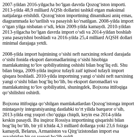
2007-yildan 2016-yilgacha boʻlgan davrda Qozogʻiston importi.
2013-yilda 48,9 milliard AQSh dollarini tashkil etgan maksimal
natijalarga erishildi. Qozogʻiston importining dinamikasi aniq emas,
diagrammada koʻtarilish va pasayish koʻrsatilgan. 2008-yilda import
oʻtgan yilga nisbatan oʻsdi, lekin 2009-yilda kamaydi. 2010-yildan
2013-yilgacha boʻlgan davrda import oʻsdi va 2014-yildan boshlab
yana pasayishni boshladi va 2016-yilda 25,4 milliard AQSH dollari
minimal darajaga yetdi.
2008-yilda import hajmining oʻsishi neft narxining rekord darajada
oʻsishi fonida eksport daromadlarining oʻsishi hisobiga
mamlakatning toʻlov qobiliyatining oshishi bilan bogʻliq edi. Shu
bilan birga, 2009-yilda inqiroz tufayli zaif iqtisod tufayli import
qisqara boshladi. 2010-yilda importning yangi oʻsishi neft narxining
yangi oʻsishi bilan bogʻliq boʻlib, bu eksport daromadlari va
mamlakatning toʻlov qobiliyatini, shuningdek, Bojxona ittifoqiga
qoʻshilishni oshirdi.
Bojxona ittifoqiga qoʻshilgan mamlakatlardan Qozogʻistonga import
mintaqaviy integratsiyaning dastlabki toʻrt yilida barqaror oʻsib,
2013-yilda eng yuqori choʻqqiga chiqdi, keyin esa 2014-yilda
keskin pasaydi. Bu inqiroz Rossiya importining qisqarishi bilan
bogʻliq boʻlib, bir yil ichida 4,3 milliard dollarga yoki 23,6 foizga
kamaydi, Belarus, Armaniston va Qirgʻizistondan import esa
avvalgidan bir oz yuqori boʻlib qoldi.