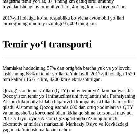
magistral temir yoʻllar, 87,4 ming km qattiq sirtli umumiy
foydalanishdagi avtomobil yoʻllari, 4 ming km. – daryo yoʻllari.
2017-yil holatiga koʻra, respublika boʻyicha avtomobil yoʻllari
tarmogʻining umumiy uzunligi 95,409 ming km.
Temir yoʻl transporti
Mamlakat hududining 57% dan ortigʻida barcha yuk va yoʻlovchi
tashishning 68% ni temir yoʻllar taʼminlaydi. 2017-yil holatiga 1520
mm kalibrli 16 614 km, 4200 km elektrlashtirilgan.
Qozogʻiston temir yoʻllari (QTY) milliy temir yoʻl kompaniyasidir.
Qozogʻiston temir yoʻl infratuzilmasini rivojlantirishda Fransiyaning
Alstom lokomotiv ishlab chiqaruvchi kompaniyasi bilan hamkorlik
qiladi; Alstomning Qozogʻistonda 600 dan ortiq xodimlari va QTY
va uning shoʻba korxonasi bilan ikkita qoʻshma korxonasi mavjud.
2017-yil iyul oyida Alstom Qozogʻistonda oʻzining birinchi
lokomotiv taʼmirlash markazini, Markaziy Osiyo va Kavkazdagi
yagona taʼmirlash markazini ochdi.