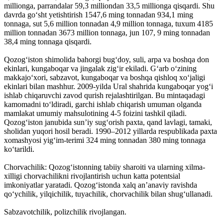
millionga, parrandalar 59,3 milliondan 33,5 millionga qisqardi. Shu
davrda goʻsht yetishtirish 1547,6 ming tonnadan 934,1 ming
tonnaga, sut 5,6 million tonnadan 4,9 million tonnaga, tuxum 4185
million tonnadan 3673 million tonnaga, jun 107, 9 ming tonnadan
38,4 ming tonnaga qisqardi.
Qozogʻiston shimolida bahorgi bugʻdoy, suli, arpa va boshqa don
ekinlari, kungaboqar va jingalak zigʻir ekiladi. Gʻarb oʻzining
makkajoʻxori, sabzavot, kungaboqar va boshqa qishloq xoʻjaligi
ekinlari bilan mashhur. 2009-yilda Ural shahrida kungaboqar yogʻi
ishlab chiqaruvchi zavod qurish rejalashtirilgan. Bu mintaqadagi
kamomadni toʻldiradi, garchi ishlab chiqarish umuman olganda
mamlakat umumiy mahsulotining 4-5 foizini tashkil qiladi.
Qozogʻiston janubida sunʼiy sugʻorish paxta, qand lavlagi, tamaki,
sholidan yuqori hosil beradi. 1990–2012 yillarda respublikada paxta
xomashyosi yigʻim-terimi 324 ming tonnadan 380 ming tonnaga
koʻtarildi.
Chorvachilik: Qozogʻistonning tabiiy sharoiti va ularning xilma-
xilligi chorvachilikni rivojlantirish uchun katta potentsial
imkoniyatlar yaratadi. Qozogʻistonda xalq anʼanaviy ravishda
qoʻychilik, yilqichilik, tuyachilik, chorvachilik bilan shugʻullanadi.
Sabzavotchilik, polizchilik rivojlangan.