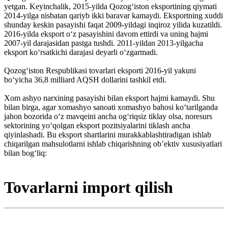
yetgan. Keyinchalik, 2015-yilda Qozogʻiston eksportining qiymati
2014-yilga nisbatan qariyb ikki baravar kamaydi. Eksportning xuddi
shunday keskin pasayishi faqat 2009-yildagi inqiroz yilida kuzatildi.
2016-yilda eksport oʻz pasayishini davom ettirdi va uning hajmi
2007-yil darajasidan pastga tushdi. 2011-yildan 2013-yilgacha
eksport koʻrsatkichi darajasi deyarli oʻzgarmadi.
Qozogʻiston Respublikasi tovarlari eksporti 2016-yil yakuni
boʻyicha 36,8 milliard AQSH dollarini tashkil etdi.
Xom ashyo narxining pasayishi bilan eksport hajmi kamaydi. Shu
bilan birga, agar xomashyo sanoati xomashyo bahosi koʻtarilganda
jahon bozorida oʻz mavqeini ancha ogʻriqsiz tiklay olsa, noresurs
sektorining yoʻqolgan eksport pozitsiyalarini tiklash ancha
qiyinlashadi. Bu eksport shartlarini murakkablashtiradigan ishlab
chiqarilgan mahsulotlarni ishlab chiqarishning ob’ektiv xususiyatlari
bilan bogʻliq:
Tovarlarni import qilish