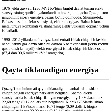
1976-yilda quvvati 1230 MVt boʻlgan Jambil davlat tuman elektr
stansiyasining qurilishi yakunlandi, u hozirgi kungacha Qozogʻiston
janubining asosiy energiya bazasi boʻlib qolmoqda. Shuningdek,
Balxash issiqlik elektr stansiyasi, elektr energiyasi Balxash kon-
metallurgiya kombinati va shaharning elektr yuklarini qoplash uchun
ishlatiladi.
1990–2012-yillarda neft va gaz kontsentrati ishlab chiqarish keskin
oshdi, tabiiy gaz qazib olish bu davrda 5 baravar oshdi (lekin koʻmir
qazib olish kamaydi), elektr energiyasi ishlab chiqarish biroz oshdi
(87,4 dan 90,6 milliard kVt / soatgacha).
Qayta tiklanadigan energiya
Qozogʻiston hukumati qayta tiklanadigan manbalardan ishlab
chiqariladigan energiya narxlarini belgiladi. Shamol elektr
stansiyalarida ishlab chiqariladigan energiyaning 1 kVt/soat narxi
22,68 tenge (0,12 dollar) etib belgilandi. Kichik GESlarda ishlab
chiqarilgan 1 kVt/soat narxi 16,71 tenge (0,09 dollar), biogaz
stansiyalarida esa 32,23 tenge (0,18 dollar)ni tashkil etadi.