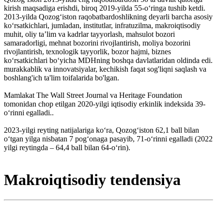
kirish maqsadiga erishdi, biroq 2019-yilda 55-o‘ringa tushib ketdi.
2013-yilda Qozog‘iston raqobatbardoshlikning deyarli barcha asosiy
ko‘rsatkichlari, jumladan, institutlar, infratuzilma, makroiqtisodiy
muhit, oliy ta’lim va kadrlar tayyorlash, mahsulot bozori
samaradorligi, mehnat bozorini rivojlantirish, moliya bozorini
rivojlantirish, texnologik tayyorlik, bozor hajmi, biznes
ko‘rsatkichlari bo‘yicha MDHning boshqa davlatlaridan oldinda edi.
murakkablik va innovatsiyalar, kechikish faqat sog'liqni saqlash va
boshlang'ich ta'lim toifalarida bo'lgan.
Mamlakat The Wall Street Journal va Heritage Foundation
tomonidan chop etilgan 2020-yilgi iqtisodiy erkinlik indeksida 39-
o‘rinni egalladi..
2023-yilgi reyting natijalariga ko‘ra, Qozog‘iston 62,1 ball bilan
o‘tgan yilga nisbatan 7 pog‘onaga pasayib, 71-o‘rinni egalladi (2022
yilgi reytingda – 64,4 ball bilan 64-o‘rin).
Makroiqtisodiy tendensiya