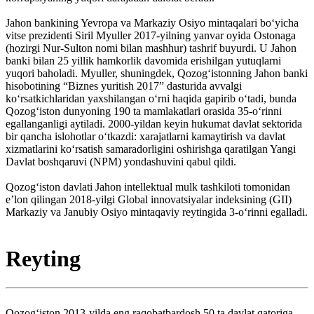
Jahon bankining Yevropa va Markaziy Osiyo mintaqalari boʻyicha
vitse prezidenti Siril Myuller 2017-yilning yanvar oyida Ostonaga
(hozirgi Nur-Sulton nomi bilan mashhur) tashrif buyurdi. U Jahon
banki bilan 25 yillik hamkorlik davomida erishilgan yutuqlarni
yuqori baholadi. Myuller, shuningdek, Qozogʻistonning Jahon banki
hisobotining “Biznes yuritish 2017” dasturida avvalgi
koʻrsatkichlaridan yaxshilangan oʻrni haqida gapirib oʻtadi, bunda
Qozogʻiston dunyoning 190 ta mamlakatlari orasida 35-oʻrinni
egallanganligi aytiladi. 2000-yildan keyin hukumat davlat sektorida
bir qancha islohotlar oʻtkazdi: xarajatlarni kamaytirish va davlat
xizmatlarini koʻrsatish samaradorligini oshirishga qaratilgan Yangi
Davlat boshqaruvi (NPM) yondashuvini qabul qildi.
Qozogʻiston davlati Jahon intellektual mulk tashkiloti tomonidan
e’lon qilingan 2018-yilgi Global innovatsiyalar indeksining (GII)
Markaziy va Janubiy Osiyo mintaqaviy reytingida 3-oʻrinni egalladi.
Reyting
Qozog‘iston 2013-yilda eng raqobatbardosh 50 ta davlat qatoriga