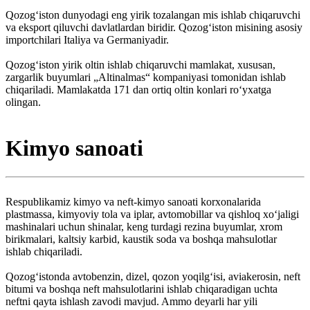
Qozogʻiston dunyodagi eng yirik tozalangan mis ishlab chiqaruvchi
va eksport qiluvchi davlatlardan biridir. Qozogʻiston misining asosiy
importchilari Italiya va Germaniyadir.
Qozogʻiston yirik oltin ishlab chiqaruvchi mamlakat, xususan,
zargarlik buyumlari „Altinalmas“ kompaniyasi tomonidan ishlab
chiqariladi. Mamlakatda 171 dan ortiq oltin konlari roʻyxatga
olingan.
Kimyo sanoati
Respublikamiz kimyo va neft-kimyo sanoati korxonalarida
plastmassa, kimyoviy tola va iplar, avtomobillar va qishloq xoʻjaligi
mashinalari uchun shinalar, keng turdagi rezina buyumlar, xrom
birikmalari, kaltsiy karbid, kaustik soda va boshqa mahsulotlar
ishlab chiqariladi.
Qozogʻistonda avtobenzin, dizel, qozon yoqilgʻisi, aviakerosin, neft
bitumi va boshqa neft mahsulotlarini ishlab chiqaradigan uchta
neftni qayta ishlash zavodi mavjud. Ammo deyarli har yili