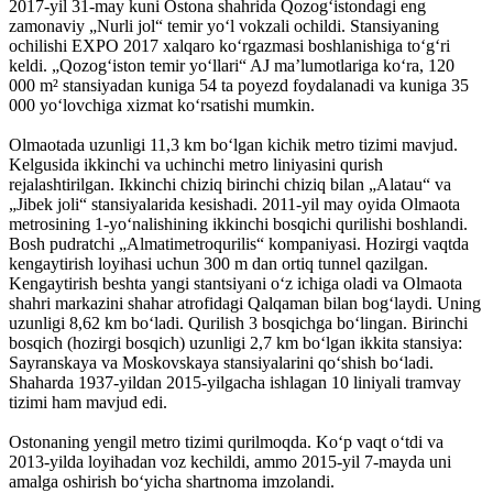
2017-yil 31-may kuni Ostona shahrida Qozogʻistondagi eng
zamonaviy „Nurli jol“ temir yoʻl vokzali ochildi. Stansiyaning
ochilishi EXPO 2017 xalqaro koʻrgazmasi boshlanishiga toʻgʻri
keldi. „Qozogʻiston temir yoʻllari“ AJ maʼlumotlariga koʻra, 120
000 m² stansiyadan kuniga 54 ta poyezd foydalanadi va kuniga 35
000 yoʻlovchiga xizmat koʻrsatishi mumkin.
Olmaotada uzunligi 11,3 km boʻlgan kichik metro tizimi mavjud.
Kelgusida ikkinchi va uchinchi metro liniyasini qurish
rejalashtirilgan. Ikkinchi chiziq birinchi chiziq bilan „Alatau“ va
„Jibek joli“ stansiyalarida kesishadi. 2011-yil may oyida Olmaota
metrosining 1-yoʻnalishining ikkinchi bosqichi qurilishi boshlandi.
Bosh pudratchi „Almatimetroqurilis“ kompaniyasi. Hozirgi vaqtda
kengaytirish loyihasi uchun 300 m dan ortiq tunnel qazilgan.
Kengaytirish beshta yangi stantsiyani oʻz ichiga oladi va Olmaota
shahri markazini shahar atrofidagi Qalqaman bilan bogʻlaydi. Uning
uzunligi 8,62 km boʻladi. Qurilish 3 bosqichga boʻlingan. Birinchi
bosqich (hozirgi bosqich) uzunligi 2,7 km boʻlgan ikkita stansiya:
Sayranskaya va Moskovskaya stansiyalarini qoʻshish boʻladi.
Shaharda 1937-yildan 2015-yilgacha ishlagan 10 liniyali tramvay
tizimi ham mavjud edi.
Ostonaning yengil metro tizimi qurilmoqda. Koʻp vaqt oʻtdi va
2013-yilda loyihadan voz kechildi, ammo 2015-yil 7-mayda uni
amalga oshirish boʻyicha shartnoma imzolandi.