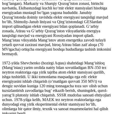
bogʻlangan). Markaziy va Sharqiy Qozogʻiston zonasi, birinchi
navbatda, Ekibastuzdagi kuchli koʻmir elektr stansiyalari hisobiga
energiyadan mustaqil boʻlgan yagona hududdir. Janubiy
Qozogʻistonda doimiy ravishda elektr energiyasi tanqisligi mavjud
boʻlib, Shimoliy-Janub liniyasi va Qirgʻizistondagi GESlardan
import qilinadigan elektr energiyasi bilan qoplanadi. Gʻarbiy
zonada, Atirau va Gʻarbiy Qozogʻiston viloyatlarida energiya
tanqisligi mavjud va energiyani Rossiyadan import qiladi.
Mangʻistau viloyatida Mangʻistov atom energetika zavodi tufayli
yetarli quvvat zaxirasi mavjud, biroq Atirau bilan zaif aloqa (70
MVtgacha) ortiqcha energiyani boshqa hududlarga tashish imkonini
bermaydi.
1972-yilda Shevchenko (hozirgi Aqtau) shahridagi Mangʻishloq
(Mangʻistau) yarim orolida natriy bilan sovutiladigan BN-350 tez
neytron reaktoriga ega yirik tajriba atom elektr stansiyasi qurilib,
ishga tushirildi. U ikki tomonlama maqsadga ega edi: elektr
energiyasini ishlab chiqarish (oʻrnatilgan quvvati 350 MVt) va
dengiz suvidan kuniga 120 ming tonnagacha toza suv olish uchun
tuzsizlantirish zavodlariga bugʻ etkazib berish, shuningdek, qurol-
yarogʻli plutoniy ishlab chiqarish. SSSR mudofaa sanoati ehtiyojlari
uchun. 1978-yilga kelib, MAEK tez neytron reaktorlariga ega
dunyodagi eng yirik eksperimental elektr stantsiyasi boʻlib,
olimlarga bir qator ilmiy, texnik va sanoat muammolarini hal qilish
imkonini berdi.