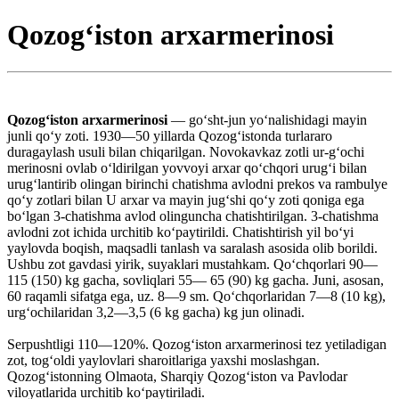
Qozogʻiston arxarmerinosi
Qozogʻiston arxarmerinosi
— goʻsht-jun yoʻnalishidagi mayin
junli qoʻy zoti. 1930—50 yillarda Qozogʻistonda turlararo
duragaylash usuli bilan chiqarilgan. Novokavkaz zotli ur-gʻochi
merinosni ovlab oʻldirilgan yovvoyi arxar qoʻchqori urugʻi bilan
urugʻlantirib olingan birinchi chatishma avlodni prekos va rambulye
qoʻy zotlari bilan U arxar va mayin jugʻshi qoʻy zoti qoniga ega
boʻlgan 3-chatishma avlod olinguncha chatishtirilgan. 3-chatishma
avlodni zot ichida urchitib koʻpaytirildi. Chatishtirish yil boʻyi
yaylovda boqish, maqsadli tanlash va saralash asosida olib borildi.
Ushbu zot gavdasi yirik, suyaklari mustahkam. Qoʻchqorlari 90—
115 (150) kg gacha, sovliqlari 55— 65 (90) kg gacha. Juni, asosan,
60 raqamli sifatga ega, uz. 8—9 sm. Qoʻchqorlaridan 7—8 (10 kg),
urgʻochilaridan 3,2—3,5 (6 kg gacha) kg jun olinadi.
Serpushtligi 110—120%. Qozogʻiston arxarmerinosi tez yetiladigan
zot, togʻoldi yaylovlari sharoitlariga yaxshi moslashgan.
Qozogʻistonning Olmaota, Sharqiy Qozogʻiston va Pavlodar
viloyatlarida urchitib koʻpaytiriladi.