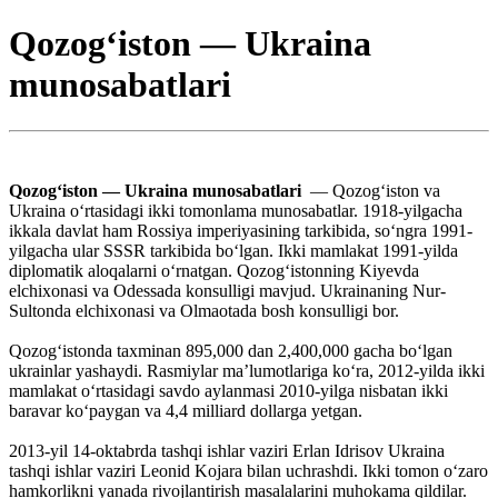
Qozogʻiston — Ukraina
munosabatlari
Qozogʻiston — Ukraina munosabatlari
— Qozogʻiston va
Ukraina oʻrtasidagi ikki tomonlama munosabatlar. 1918-yilgacha
ikkala davlat ham Rossiya imperiyasining tarkibida, soʻngra 1991-
yilgacha ular SSSR tarkibida boʻlgan. Ikki mamlakat 1991-yilda
diplomatik aloqalarni oʻrnatgan. Qozogʻistonning Kiyevda
elchixonasi va Odessada konsulligi mavjud. Ukrainaning Nur-
Sultonda elchixonasi va Olmaotada bosh konsulligi bor.
Qozogʻistonda taxminan 895,000 dan 2,400,000 gacha boʻlgan
ukrainlar yashaydi. Rasmiylar maʼlumotlariga koʻra, 2012-yilda ikki
mamlakat oʻrtasidagi savdo aylanmasi 2010-yilga nisbatan ikki
baravar koʻpaygan va 4,4 milliard dollarga yetgan.
2013-yil 14-oktabrda tashqi ishlar vaziri Erlan Idrisov Ukraina
tashqi ishlar vaziri Leonid Kojara bilan uchrashdi. Ikki tomon oʻzaro
hamkorlikni yanada rivojlantirish masalalarini muhokama qildilar.