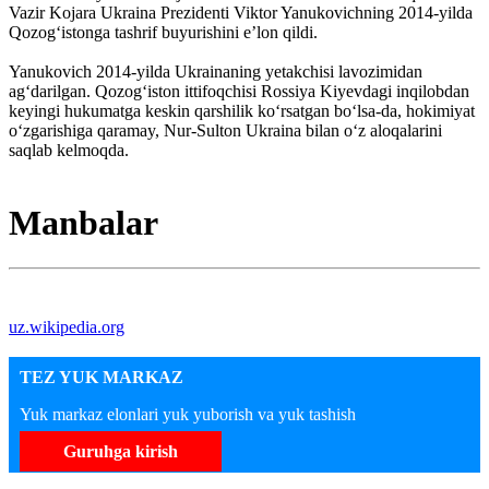
Vazir Kojara Ukraina Prezidenti Viktor Yanukovichning 2014-yilda
Qozogʻistonga tashrif buyurishini eʼlon qildi.
Yanukovich 2014-yilda Ukrainaning yetakchisi lavozimidan
agʻdarilgan. Qozogʻiston ittifoqchisi Rossiya Kiyevdagi inqilobdan
keyingi hukumatga keskin qarshilik koʻrsatgan boʻlsa-da, hokimiyat
oʻzgarishiga qaramay, Nur-Sulton Ukraina bilan oʻz aloqalarini
saqlab kelmoqda.
Manbalar
uz.wikipedia.org
TEZ YUK MARKAZ
Yuk markaz elonlari yuk yuborish va yuk tashish
Guruhga kirish