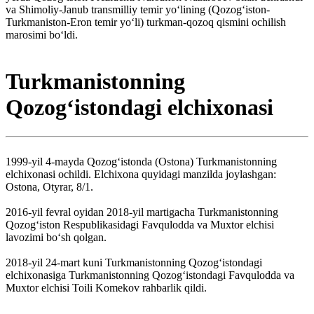
va Shimoliy-Janub transmilliy temir yoʻlining (Qozogʻiston-
Turkmaniston-Eron temir yoʻli) turkman-qozoq qismini ochilish
marosimi boʻldi.
Turkmanistonning
Qozogʻistondagi elchixonasi
1999-yil 4-mayda Qozogʻistonda (Ostona) Turkmanistonning
elchixonasi ochildi. Elchixona quyidagi manzilda joylashgan:
Ostona, Otyrar, 8/1.
2016-yil fevral oyidan 2018-yil martigacha Turkmanistonning
Qozogʻiston Respublikasidagi Favqulodda va Muxtor elchisi
lavozimi boʻsh qolgan.
2018-yil 24-mart kuni Turkmanistonning Qozogʻistondagi
elchixonasiga Turkmanistonning Qozogʻistondagi Favqulodda va
Muxtor elchisi Toili Komekov rahbarlik qildi.