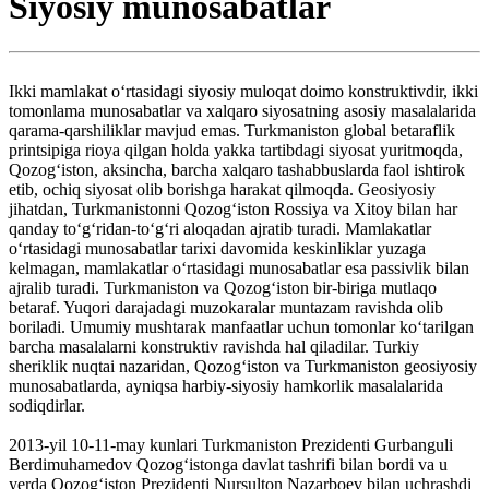
Siyosiy munosabatlar
Ikki mamlakat oʻrtasidagi siyosiy muloqat doimo konstruktivdir, ikki
tomonlama munosabatlar va xalqaro siyosatning asosiy masalalarida
qarama-qarshiliklar mavjud emas. Turkmaniston global betaraflik
printsipiga rioya qilgan holda yakka tartibdagi siyosat yuritmoqda,
Qozogʻiston, aksincha, barcha xalqaro tashabbuslarda faol ishtirok
etib, ochiq siyosat olib borishga harakat qilmoqda. Geosiyosiy
jihatdan, Turkmanistonni Qozogʻiston Rossiya va Xitoy bilan har
qanday toʻgʻridan-toʻgʻri aloqadan ajratib turadi. Mamlakatlar
oʻrtasidagi munosabatlar tarixi davomida keskinliklar yuzaga
kelmagan, mamlakatlar oʻrtasidagi munosabatlar esa passivlik bilan
ajralib turadi. Turkmaniston va Qozogʻiston bir-biriga mutlaqo
betaraf. Yuqori darajadagi muzokaralar muntazam ravishda olib
boriladi. Umumiy mushtarak manfaatlar uchun tomonlar koʻtarilgan
barcha masalalarni konstruktiv ravishda hal qiladilar. Turkiy
sheriklik nuqtai nazaridan, Qozogʻiston va Turkmaniston geosiyosiy
munosabatlarda, ayniqsa harbiy-siyosiy hamkorlik masalalarida
sodiqdirlar.
2013-yil 10-11-may kunlari Turkmaniston Prezidenti Gurbanguli
Berdimuhamedov Qozogʻistonga davlat tashrifi bilan bordi va u
yerda Qozogʻiston Prezidenti Nursulton Nazarboev bilan uchrashdi