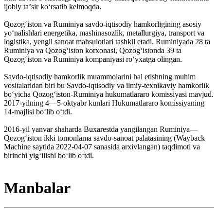
ijobiy taʼsir koʻrsatib kelmoqda.
Qozogʻiston va Ruminiya savdo-iqtisodiy hamkorligining asosiy
yoʻnalishlari energetika, mashinasozlik, metallurgiya, transport va
logistika, yengil sanoat mahsulotlari tashkil etadi. Ruminiyada 28 ta
Ruminiya va Qozogʻiston korxonasi, Qozogʻistonda 39 ta
Qozogʻiston va Ruminiya kompaniyasi roʻyxatga olingan.
Savdo-iqtisodiy hamkorlik muammolarini hal etishning muhim
vositalaridan biri bu Savdo-iqtisodiy va ilmiy-texnikaviy hamkorlik
boʻyicha Qozogʻiston-Ruminiya hukumatlararo komissiyasi mavjud.
2017-yilning 4—5-oktyabr kunlari Hukumatlararo komissiyaning
14-majlisi boʻlib oʻtdi.
2016-yil yanvar shaharda Buxarestda yangilangan Ruminiya—
Qozogʻiston ikki tomonlama savdo-sanoat palatasining (Wayback
Machine saytida 2022-04-07 sanasida arxivlangan) taqdimoti va
birinchi yigʻilishi boʻlib oʻtdi.
Manbalar