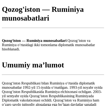
Qozog'iston — Ruminiya
munosabatlari
Qozogʻiston — Ruminiya munosabatlari
Qozogʻiston va
Ruminiya oʻrtasidagi ikki tomonlama diplomatik munosabatlar
hisoblanadi.
Umumiy maʼlumot
Qozogʻiston Respublikasi bilan Ruminiya oʻrtasida diplomatik
munosabatlar 1992-yil 15-iyulda oʻrnatilgan. 1993-yil noyabr oyida
Qozogʻiston Respublikasida Ruminiya elchixonasi ochilgan. 2003-
yil sentyabr oyida Qozogʻiston Respublikasining Ruminiyada
Diplomatik vakolatxonasi ochildi. Qozogʻiston va Ruminiya ham
oʻzaro savdo iqtisodiy aloqalarga ega boʻlgan davlatlar sanaladi