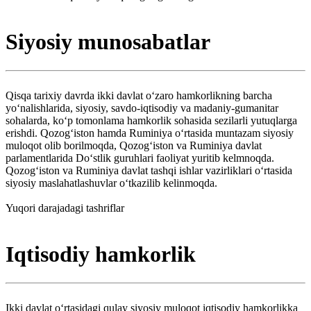
Siyosiy munosabatlar
Qisqa tarixiy davrda ikki davlat oʻzaro hamkorlikning barcha
yoʻnalishlarida, siyosiy, savdo-iqtisodiy va madaniy-gumanitar
sohalarda, koʻp tomonlama hamkorlik sohasida sezilarli yutuqlarga
erishdi. Qozogʻiston hamda Ruminiya oʻrtasida muntazam siyosiy
muloqot olib borilmoqda, Qozogʻiston va Ruminiya davlat
parlamentlarida Doʻstlik guruhlari faoliyat yuritib kelmnoqda.
Qozogʻiston va Ruminiya davlat tashqi ishlar vazirliklari oʻrtasida
siyosiy maslahatlashuvlar oʻtkazilib kelinmoqda.
Yuqori darajadagi tashriflar
Iqtisodiy hamkorlik
Ikki davlat oʻrtasidagi qulay siyosiy muloqot iqtisodiy hamkorlikka