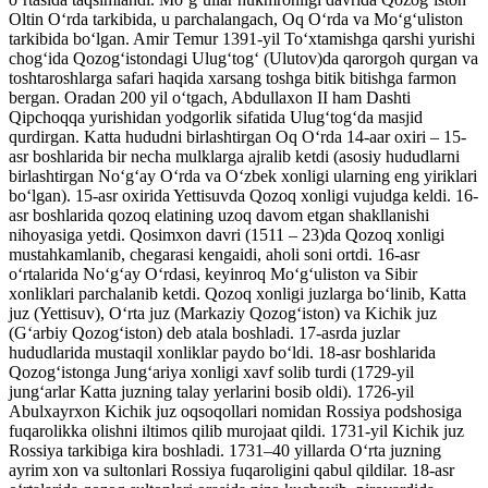
Oltin Oʻrda tarkibida, u parchalangach, Oq Oʻrda va Moʻgʻuliston
tarkibida boʻlgan. Amir Temur 1391-yil Toʻxtamishga qarshi yurishi
chogʻida Qozogʻistondagi Ulugʻtogʻ (Ulutov)da qarorgoh qurgan va
toshtaroshlarga safari haqida xarsang toshga bitik bitishga farmon
bergan. Oradan 200 yil oʻtgach, Abdullaxon II ham Dashti
Qipchoqqa yurishidan yodgorlik sifatida Ulugʻtogʻda masjid
qurdirgan. Katta hududni birlashtirgan Oq Oʻrda 14-aar oxiri – 15-
asr boshlarida bir necha mulklarga ajralib ketdi (asosiy hududlarni
birlashtirgan Noʻgʻay Oʻrda va Oʻzbek xonligi ularning eng yiriklari
boʻlgan). 15-asr oxirida Yettisuvda Qozoq xonligi vujudga keldi. 16-
asr boshlarida qozoq elatining uzoq davom etgan shakllanishi
nihoyasiga yetdi. Qosimxon davri (1511 – 23)da Qozoq xonligi
mustahkamlanib, chegarasi kengaidi, aholi soni ortdi. 16-asr
oʻrtalarida Noʻgʻay Oʻrdasi, keyinroq Moʻgʻuliston va Sibir
xonliklari parchalanib ketdi. Qozoq xonligi juzlarga boʻlinib, Katta
juz (Yettisuv), Oʻrta juz (Markaziy Qozogʻiston) va Kichik juz
(Gʻarbiy Qozogʻiston) deb atala boshladi. 17-asrda juzlar
hududlarida mustaqil xonliklar paydo boʻldi. 18-asr boshlarida
Qozogʻistonga Jungʻariya xonligi xavf solib turdi (1729-yil
jungʻarlar Katta juzning talay yerlarini bosib oldi). 1726-yil
Abulxayrxon Kichik juz oqsoqollari nomidan Rossiya podshosiga
fuqarolikka olishni iltimos qilib murojaat qildi. 1731-yil Kichik juz
Rossiya tarkibiga kira boshladi. 1731–40 yillarda Oʻrta juzning
ayrim xon va sultonlari Rossiya fuqaroligini qabul qildilar. 18-asr