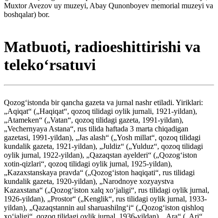
Muxtor Avezov uy muzeyi, Abay Qunonboyev memorial muzeyi va
boshqalar) bor.
Matbuoti, radioeshittirishi va
telekoʻrsatuvi
Qozogʻistonda bir qancha gazeta va jurnal nashr etiladi. Yiriklari:
„Aqiqat“ („Haqiqat“, qozoq tilidagi oylik jurnali, 1921-yildan),
„Atameken“ („Vatan“, qozoq tilidagi gazeta, 1991-yildan),
„Vechernyaya Astana“, rus tilida haftada 3 marta chiqadigan
gazetasi, 1991-yildan), „Jas alash“ („Yosh millat“, qozoq tilidagi
kundalik gazeta, 1921-yildan), „Juldiz“ („Yulduz“, qozoq tilidagi
oylik jurnal, 1922-yildan), „Qazaqstan ayelderi“ („Qozogʻiston
xotin-qizlari“, qozoq tilidagi oylik jurnal, 1925-yildan),
„Kazaxstanskaya pravda“ („Qozogʻiston haqiqati“, rus tilidagi
kundalik gazeta, 1920-yildan), „Narodnoye xozyaystva
Kazaxstana“ („Qozogʻiston xalq xoʻjaligi“, rus tilidagi oylik jurnal,
1926-yildan), „Prostor“ („Kenglik“, rus tilidagi oylik jurnal, 1933-
yildan), „Qazaqstannin aul sharuashilngʻi“ („Qozogʻiston qishloq
xoʻjaligi“, qozoq tilidagi oylik jurnal, 1936-yildan), „Ara“ („Ari“,