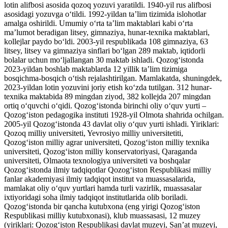
lotin alifbosi asosida qozoq yozuvi yaratildi. 1940-yil rus alifbosi
asosidagi yozuvga oʻtildi. 1992-yildan taʼlim tizimida islohotlar
amalga oshirildi. Umumiy oʻrta taʼlim maktablari kabi oʻrta
maʼlumot beradigan litsey, gimnaziya, hunar-texnika maktablari,
kollejlar paydo boʻldi. 2003-yil respublikada 108 gimnaziya, 63
litsey, litsey va gimnaziya sinflari boʻlgan 289 maktab, iqtidorli
bolalar uchun moʻljallangan 30 maktab ishladi. Qozogʻistonda
2023-yildan boshlab maktablarda 12 yillik taʼlim tizimiga
bosqichma-bosqich oʻtish rejalashtirilgan. Mamlakatda, shuningdek,
2023-yildan lotin yozuvini joriy etish koʻzda tutilgan. 312 hunar-
texnika maktabida 89 mingdan ziyod, 382 kollejda 207 mingdan
ortiq oʻquvchi oʻqidi. Qozogʻistonda birinchi oliy oʻquv yurti –
Qozogʻiston pedagogika instituti 1928-yil Olmota shahrida ochilgan.
2005-yil Qozogʻistonda 43 davlat oliy oʻquv yurti ishladi. Yiriklari:
Qozoq milliy universiteti, Yevrosiyo milliy universitetiti,
Qozogʻiston milliy agrar universiteti, Qozogʻiston milliy texnika
universiteti, Qozogʻiston milliy konservatoriyasi, Qaraganda
universiteti, Olmaota texnologiya universiteti va boshqalar
Qozogʻistonda ilmiy tadqiqotlar Qozogʻiston Respublikasi milliy
fanlar akademiyasi ilmiy tadqiqot institut va muassasalarida,
mamlakat oliy oʻquv yurtlari hamda turli vazirlik, muassasalar
ixtiyoridagi soha ilmiy tadqiqot institutlarida olib boriladi.
Qozogʻistonda bir qancha kutubxona (eng yirigi Qozogʻiston
Respublikasi milliy kutubxonasi), klub muassasasi, 12 muzey
(yiriklari: Qozogʻiston Respublikasi davlat muzeyi, Sanʼat muzeyi,