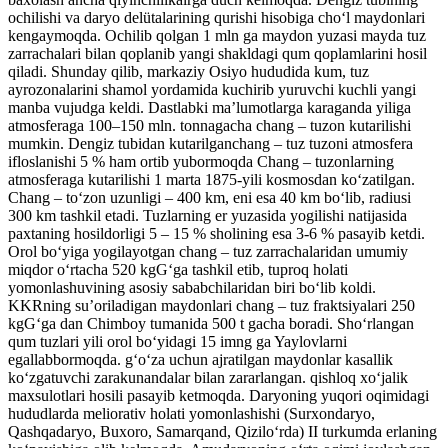
ochilishi va daryo delütalarining qurishi hisobiga choʻl maydonlari
kengaymoqda. Ochilib qolgan 1 mln ga maydon yuzasi mayda tuz
zarrachalari bilan qoplanib yangi shakldagi qum qoplamlarini hosil
qiladi. Shunday qilib, markaziy Osiyo hududida kum, tuz
ayrozonalarini shamol yordamida kuchirib yuruvchi kuchli yangi
manba vujudga keldi. Dastlabki maʼlumotlarga karaganda yiliga
atmosferaga 100–150 mln. tonnagacha chang – tuzon kutarilishi
mumkin. Dengiz tubidan kutarilganchang – tuz tuzoni atmosfera
ifloslanishi 5 % ham ortib yubormoqda Chang – tuzonlarning
atmosferaga kutarilishi 1 marta 1875-yili kosmosdan koʻzatilgan.
Chang – toʻzon uzunligi – 400 km, eni esa 40 km boʻlib, radiusi
300 km tashkil etadi. Tuzlarning er yuzasida yogilishi natijasida
paxtaning hosildorligi 5 – 15 % sholining esa 3-6 % pasayib ketdi.
Orol boʻyiga yogilayotgan chang – tuz zarrachalaridan umumiy
miqdor oʻrtacha 520 kgGʻga tashkil etib, tuproq holati
yomonlashuvining asosiy sababchilaridan biri boʻlib koldi.
KKRning suʼoriladigan maydonlari chang – tuz fraktsiyalari 250
kgGʻga dan Chimboy tumanida 500 t gacha boradi. Shoʻrlangan
qum tuzlari yili orol boʻyidagi 15 imng ga Yaylovlarni
egallabbormoqda. gʻoʻza uchun ajratilgan maydonlar kasallik
koʻzgatuvchi zarakunandalar bilan zararlangan. qishloq xoʻjalik
maxsulotlari hosili pasayib ketmoqda. Daryoning yuqori oqimidagi
hududlarda meliorativ holati yomonlashishi (Surxondaryo,
Qashqadaryo, Buxoro, Samarqand, Qiziloʻrda) II turkumda erlaning