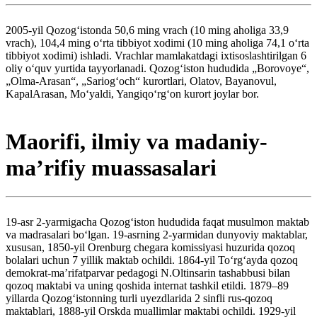
2005-yil Qozogʻistonda 50,6 ming vrach (10 ming aholiga 33,9
vrach), 104,4 ming oʻrta tibbiyot xodimi (10 ming aholiga 74,1 oʻrta
tibbiyot xodimi) ishladi. Vrachlar mamlakatdagi ixtisoslashtirilgan 6
oliy oʻquv yurtida tayyorlanadi. Qozogʻiston hududida „Borovoye“,
„Olma-Arasan“, „Sariogʻoch“ kurortlari, Olatov, Bayanovul,
KapalArasan, Moʻyaldi, Yangiqoʻrgʻon kurort joylar bor.
Maorifi, ilmiy va madaniy-
maʼrifiy muassasalari
19-asr 2-yarmigacha Qozogʻiston hududida faqat musulmon maktab
va madrasalari boʻlgan. 19-asrning 2-yarmidan dunyoviy maktablar,
xususan, 1850-yil Orenburg chegara komissiyasi huzurida qozoq
bolalari uchun 7 yillik maktab ochildi. 1864-yil Toʻrgʻayda qozoq
demokrat-maʼrifatparvar pedagogi N.Oltinsarin tashabbusi bilan
qozoq maktabi va uning qoshida internat tashkil etildi. 1879–89
yillarda Qozogʻistonning turli uyezdlarida 2 sinfli rus-qozoq
maktablari, 1888-yil Orskda muallimlar maktabi ochildi. 1929-yil