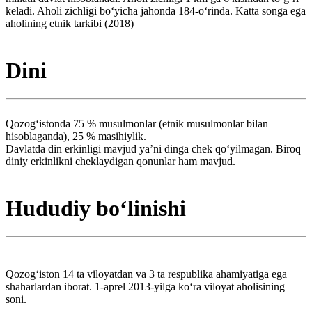
keladi. Aholi zichligi boʻyicha jahonda 184-oʻrinda. Katta songa ega
aholining etnik tarkibi (2018)
Dini
Qozogʻistonda 75 % musulmonlar (etnik musulmonlar bilan
hisoblaganda), 25 % masihiylik.
Davlatda din erkinligi mavjud yaʼni dinga chek qoʻyilmagan. Biroq
diniy erkinlikni cheklaydigan qonunlar ham mavjud.
Hududiy boʻlinishi
Qozogʻiston 14 ta viloyatdan va 3 ta respublika ahamiyatiga ega
shaharlardan iborat. 1-aprel 2013-yilga koʻra viloyat aholisining
soni.