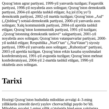
Qozogʻiston agrar partiyasi, 1999-yil yanvarda tuzilgan; Fuqarolik
partiyasi, 1998-yil noyabrda asos solingan; Qozogʻiston demokratik
partiyasi, 2004-yil aprelda tashkil etilgan; Aq jol (Oq yoʻl)
demokratik partiyasi, 2002-yil martda tuzilgan; Qozogʻiston „Aul“
(„Qishloq“) sotsial-demokratik partiyasi, 2000-yil yanvarda asos
solingan; Xalq kommunistik partiyasi, 2004-yil aprelda tashkil
etilgan; Qozogʻiston kommunistik partiyasi, 1991-yil tuzilgan;
„Qozogʻistonning demokratik tanlovi“ xalqpartiyasi, 2001-yil
noyabrda asos solingan; Qozogʻiston vatanparvarlar partiyasi, 2000-
yil tashkil etilgan; Respublika „NurOʻtan“ („NurVatan“) siyosiy
partiyasi, 1999-yil yanvarda asos solingan; „Ruhoniyat“ partiyasi,
2003-yil aprelda tuzilgan. Qozogʻiston erkin kasaba uyushmalari
konfederatsiyasi, 1991-yil avgustda tuzilgan; Qozogʻiston mehnat
konfederatsiyasi, 2004-yil 2-martda tashkil etilgan, 1990-yil
oktabrda asos solingan.
Tarixi
Hozirgi Qozogʻiston hududida miloddan avvalgi 4–3-ming
yilliklarda (eneolit davri) yaylov chorvachiligi paydo boʻldi.
Miloddan avvalgi 1-ming yillik oʻrtalarida hind-eron xalqlariga