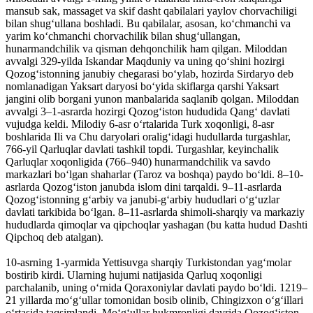
mansub sak, massaget va skif dasht qabilalari yaylov chorvachiligi
bilan shugʻullana boshladi. Bu qabilalar, asosan, koʻchmanchi va
yarim koʻchmanchi chorvachilik bilan shugʻullangan,
hunarmandchilik va qisman dehqonchilik ham qilgan. Miloddan
avvalgi 329-yilda Iskandar Maqduniy va uning qoʻshini hozirgi
Qozogʻistonning janubiy chegarasi boʻylab, hozirda Sirdaryo deb
nomlanadigan Yaksart daryosi boʻyida skiflarga qarshi Yaksart
jangini olib borgani yunon manbalarida saqlanib qolgan. Miloddan
avvalgi 3–1-asrarda hozirgi Qozogʻiston hududida Qangʻ davlati
vujudga keldi. Milodiy 6-asr oʻrtalarida Turk xoqonligi, 8-asr
boshlarida Ili va Chu daryolari oraligʻidagi hudullarda turgashlar,
766-yil Qarluqlar davlati tashkil topdi. Turgashlar, keyinchalik
Qarluqlar xoqonligida (766–940) hunarmandchilik va savdo
markazlari boʻlgan shaharlar (Taroz va boshqa) paydo boʻldi. 8–10-
asrlarda Qozogʻiston janubda islom dini tarqaldi. 9–11-asrlarda
Qozogʻistonning gʻarbiy va janubi-gʻarbiy hududlari oʻgʻuzlar
davlati tarkibida boʻlgan. 8–11-asrlarda shimoli-sharqiy va markaziy
hududlarda qimoqlar va qipchoqlar yashagan (bu katta hudud Dashti
Qipchoq deb atalgan).
10-asrning 1-yarmida Yettisuvga sharqiy Turkistondan yagʻmolar
bostirib kirdi. Ularning hujumi natijasida Qarluq xoqonligi
parchalanib, uning oʻrnida Qoraxoniylar davlati paydo boʻldi. 1219–
21 yillarda moʻgʻullar tomonidan bosib olinib, Chingizxon oʻgʻillari
oʻrtasida taqsimlandi. Moʻgʻullar hukmronligi davrida Qozogʻiston