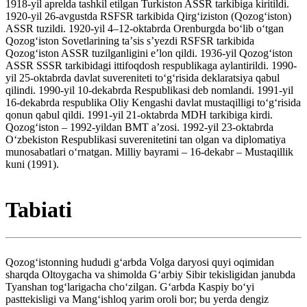
1918-yil aprelda tashkil etilgan Turkiston ASSR tarkibiga kiritildi.
1920-yil 26-avgustda RSFSR tarkibida Qirgʻiziston (Qozogʻiston)
ASSR tuzildi. 1920-yil 4–12-oktabrda Orenburgda boʻlib oʻtgan
Qozogʻiston Sovetlarining taʼsis sʼyezdi RSFSR tarkibida
Qozogʻiston ASSR tuzilganligini eʼlon qildi. 1936-yil Qozogʻiston
ASSR SSSR tarkibidagi ittifoqdosh respublikaga aylantirildi. 1990-
yil 25-oktabrda davlat suvereniteti toʻgʻrisida deklaratsiya qabul
qilindi. 1990-yil 10-dekabrda Respublikasi deb nomlandi. 1991-yil
16-dekabrda respublika Oliy Kengashi davlat mustaqilligi toʻgʻrisida
qonun qabul qildi. 1991-yil 21-oktabrda MDH tarkibiga kirdi.
Qozogʻiston – 1992-yildan BMT aʼzosi. 1992-yil 23-oktabrda
Oʻzbekiston Respublikasi suverenitetini tan olgan va diplomatiya
munosabatlari oʻrnatgan. Milliy bayrami – 16-dekabr – Mustaqillik
kuni (1991).
Tabiati
Qozogʻistonning hududi gʻarbda Volga daryosi quyi oqimidan
sharqda Oltoygacha va shimolda Gʻarbiy Sibir tekisligidan janubda
Tyanshan togʻlarigacha choʻzilgan. Gʻarbda Kaspiy boʻyi
pasttekisligi va Mangʻishloq yarim oroli bor; bu yerda dengiz