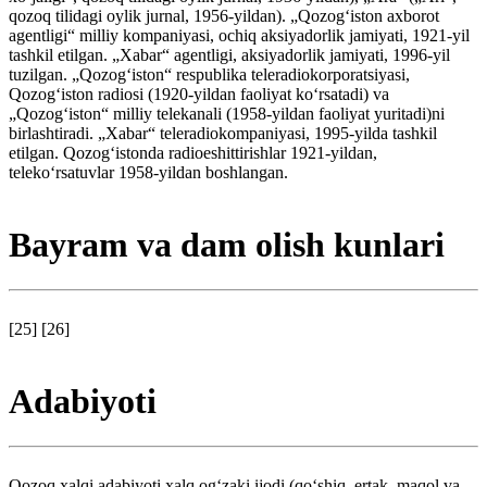
qozoq tilidagi oylik jurnal, 1956-yildan). „Qozogʻiston axborot
agentligi“ milliy kompaniyasi, ochiq aksiyadorlik jamiyati, 1921-yil
tashkil etilgan. „Xabar“ agentligi, aksiyadorlik jamiyati, 1996-yil
tuzilgan. „Qozogʻiston“ respublika teleradiokorporatsiyasi,
Qozogʻiston radiosi (1920-yildan faoliyat koʻrsatadi) va
„Qozogʻiston“ milliy telekanali (1958-yildan faoliyat yuritadi)ni
birlashtiradi. „Xabar“ teleradiokompaniyasi, 1995-yilda tashkil
etilgan. Qozogʻistonda radioeshittirishlar 1921-yildan,
telekoʻrsatuvlar 1958-yildan boshlangan.
Bayram va dam olish kunlari
[25] [26]
Adabiyoti
Qozoq xalqi adabiyoti xalq ogʻzaki ijodi (qoʻshiq, ertak, maqol va