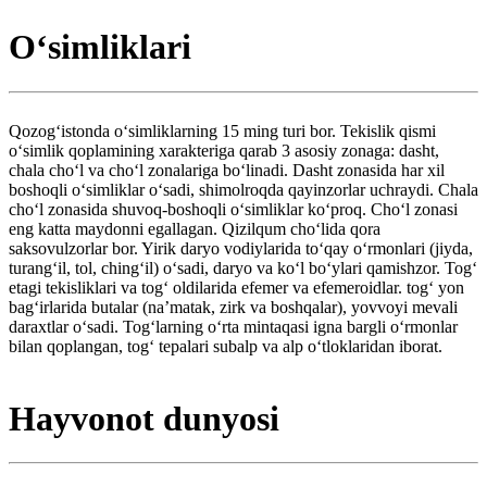
Oʻsimliklari
Qozogʻistonda oʻsimliklarning 15 ming turi bor. Tekislik qismi
oʻsimlik qoplamining xarakteriga qarab 3 asosiy zonaga: dasht,
chala choʻl va choʻl zonalariga boʻlinadi. Dasht zonasida har xil
boshoqli oʻsimliklar oʻsadi, shimolroqda qayinzorlar uchraydi. Chala
choʻl zonasida shuvoq-boshoqli oʻsimliklar koʻproq. Choʻl zonasi
eng katta maydonni egallagan. Qizilqum choʻlida qora
saksovulzorlar bor. Yirik daryo vodiylarida toʻqay oʻrmonlari (jiyda,
turangʻil, tol, chingʻil) oʻsadi, daryo va koʻl boʻylari qamishzor. Togʻ
etagi tekisliklari va togʻ oldilarida efemer va efemeroidlar. togʻ yon
bagʻirlarida butalar (naʼmatak, zirk va boshqalar), yovvoyi mevali
daraxtlar oʻsadi. Togʻlarning oʻrta mintaqasi igna bargli oʻrmonlar
bilan qoplangan, togʻ tepalari subalp va alp oʻtloklaridan iborat.
Hayvonot dunyosi