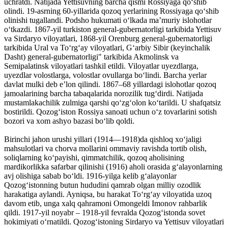
uchratdi. Natijada Yettisuvning barcha qismi Rossiyaga qoʻshib
olindi. 19-asrning 60-yillarida qozoq yerlarining Rossiyaga qoʻshib
olinishi tugallandi. Podsho hukumati oʻlkada maʼmuriy islohotlar
oʻtkazdi. 1867-yil turkiston general-gubernatorligi tarkibida Yettisuv
va Sirdaryo viloyatlari, 1868-yil Orenburg general-gubernatorligi
tarkibida Ural va Toʻrgʻay viloyatlari, Gʻarbiy Sibir (keyinchalik
Dasht) general-gubernatorligi" tarkibida Akmolinsk va
Semipalatinsk viloyatlari tashkil etildi. Viloyatlar uyezdlarga,
uyezdlar volostlarga, volostlar ovullarga boʻlindi. Barcha yerlar
davlat mulki deb eʼlon qilindi. 1867–68 yillardagi islohotlar qozoq
jamoalarining barcha tabaqalarida norozilik tugʻdirdi. Natijada
mustamlakachilik zulmiga qarshi qoʻzgʻolon koʻtarildi. U shafqatsiz
bostirildi. Qozogʻiston Rossiya sanoati uchun oʻz tovarlarini sotish
bozori va xom ashyo bazasi boʻlib qoldi.
Birinchi jahon urushi yillari (1914—1918)da qishloq xoʻjaligi
mahsulotlari va chorva mollarini ommaviy ravishda tortib olish,
soliqlarning koʻpayishi, qimmatchilik, qozoq aholisining
mardikorlikka safarbar qilinishi (1916) aholi orasida gʻalayonlarning
avj olishiga sabab boʻldi. 1916-yilga kelib gʻalayonlar
Qozogʻistonning butun hududini qamrab olgan milliy ozodlik
harakatiga aylandi. Ayniqsa, bu harakat Toʻrgʻay viloyatida uzoq
davom etib, unga xalq qahramoni Omongeldi Imonov rahbarlik
qildi. 1917-yil noyabr – 1918-yil fevralda Qozogʻistonda sovet
hokimiyati oʻrnatildi. Qozogʻistoning Sirdaryo va Yettisuv viloyatlari