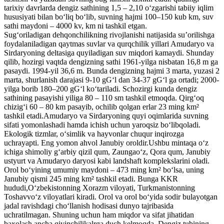
tarixiy davrlarda dengiz sathining 1,5 – 2,10 oʻzgarishi tabiiy iqlim
hususiyati bilan boʻliq boʻlib, suvning hajmi 100–150 kub km, suv
sathi maydoni – 4000 kv, km ni tashkil etgan.
Sugʻoriladigan dehqonchilikning rivojlanishi natijasida suʼorilishga
foydalaniladigan qaytmas suvlar va qurqchilik yillari Amudaryo va
Sirdaryoning deltasiga quyiladigan suv miqdori kamaydi. Shunday
qilib, hozirgi vaqtda dengizning sathi 1961-yilga nisbatan 16,8 m ga
pasaydi. 1994-yil 36,6 m. Bunda dengizning hajmi 3 marta, yuzasi 2
marta, shurlanish darajasi 9-10 gGʻl dan 34-37 gGʻl ga ortadi; 2000-
yilga borib 180–200 gGʻl koʻtariladi. Schozirgi kunda dengiz
sathining pasayishi yiliga 80 – 110 sm tashkil etmoqda. Qirgʻoq
chizigʻi 60 – 80 km pasayib, ochilib qolgan erlar 23 ming km²
tashkil etadi.Amudaryo va Sirdaryoning quyi oqimlarida suvning
sifati yomonlashadi hamda ichish uchun yaroqsiz boʻlibqoladi.
Ekologik tizmlar, oʻsimlik va hayvonlar chuqur inqirozga
uchrayapti. Eng yomon ahvol Janubiy oroldir.Ushbu mintaqa oʻz
ichiga shimoliy gʻarbiy qizil qum, Zaungaoʻz, Qora qum, Janubiy
ustyurt va Amudaryo daryosi kabi landshaft komplekslarini oladi.
Orol boʻyining umumiy maydoni – 473 ming km² boʻlsa, uning
Janubiy qismi 245 ming km² tashkil etadi. Bunga KKR
hududi,Oʻzbekistonning Xorazm viloyati, Turkmanistonning
Toshavvoʻz viloyatlari kiradi. Orol va orol boʻyida sodir bulayotgan
jadal ravishdagi choʻllanish hodisasi dunyo tajribasida
uchratilmagan. Shuning uchun ham miqdor va sifat jihatidan
baxolash ancha qiyinchilikalrga duch kelmoqda. Dengiz tubining