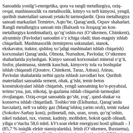
Sanoatida yonilgʻi-energetika, qora va rangli metallurgiya, oziq-
ovqat, mashinasozlik va metallsozlik, kimyo va neft kimyosi, yengil,
qurilish materiallari sanoati yetakchi tarmoqlardir. Qora metallurgiya
sanoati markazlari Temirtov, Aqtoʻbe, Qaragʻandi, Oqsuv shaharlari.
Rangli metallurgiya sanoati mis (Balxash va Jezqazgʻan kon-
metallurgiya kombinatlari), qoʻrgʻoshin-rux (Oʻstkemen, Chimkent),
alyuminiy (Pavlodar) sanoatini oʻz ichiga oladi; titan-magniy ishlab
chiqariladi. Mashinasozlik (temirpress uskunalari, stanok,
ekskavator, traktor, qishloq xoʻjaligi mashinalari ishlab chiqarish)
korxonalari Qaragʻanda, Olmota, Nursulton, Pavlodar, Oʻstkemen
shaharlarida joylashgan. Kimyo sanoati korxonalari mineral oʻgʻit,
fosfor, plastmassa, sintetik kauchuk, kimyoviy tola va boshqalar
ishlab chiqaradi (Qoratov, Chimkent, Taraz, Atirau). Atirau,
Pavlodar shahalarida neftni qayta ishlash zavodlari bor. Qurilish
materiallari sanoatida sement, ohak, gʻisht, temir-beton
konstruksiyalari ishlab chiqarish, yengil sanoatning koʻn-poyabzal,
terimoʻyna, jun, trikotaj, ip-gazlama ishlab chiqarish tarmoqlari
rivojlangan. Oziq-ovqat sanoatida goʻsht, yogʻ, qand-shakar va
konserva ishlab chiqariladi. Toshkoʻmir (Ekibastuz, Qaragʻanda
havzalari), neft va tabiiy gaz (Mangʻishloq yarim oroli), temir rudasi
(Sokolov-Sarbay koni), polimetall, mis, uran, xrom, qoʻrgʻoshin,
nikel rudalari, rux, vismut, kadmiy, molibden, boksit qazib olinadi.
yiliga oʻrtacha 58,6 mlrd. kVt-soat elektr energiyasi hosil qilinadi – I
(85,7 % issiqlik elektr stansiyalarida). Irtish (Oʻstkemen, Buxtarma),