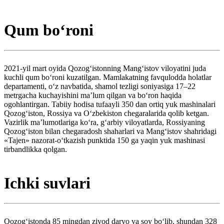
Qum boʻroni
2021-yil mart oyida Qozogʻistonning Mangʻistov viloyatini juda
kuchli qum boʻroni kuzatilgan. Mamlakatning favqulodda holatlar
departamenti, oʻz navbatida, shamol tezligi soniyasiga 17–22
metrgacha kuchayishini maʼlum qilgan va boʻron haqida
ogohlantirgan. Tabiiy hodisa tufaayli 350 dan ortiq yuk mashinalari
Qozogʻiston, Rossiya va Oʻzbekiston chegaralarida qolib ketgan.
Vazirlik maʼlumotlariga koʻra, gʻarbiy viloyatlarda, Rossiyaning
Qozogʻiston bilan chegaradosh shaharlari va Mangʻistov shahridagi
«Tajen» nazorat-oʻtkazish punktida 150 ga yaqin yuk mashinasi
tirbandlikka qolgan.
Ichki suvlari
Qozogʻistonda 85 mingdan ziyod daryo va soy boʻlib, shundan 328