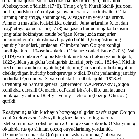
oʻrtalarida qozoq sultonlari orasida nizo kuchayib, pirovardida
Abulxayrxon oʻldirildi (1748). Uning oʻgʻli Nurali kichik juz xoni
boʻlib, podsho maʼmuriyatiga tayandi va oʻz hokimiyatini Oʻrta
juzning bir qismiga, shuningdek, Xivaga ham yoyishga urindi.
Ammo u muvaffaqiyatsizlikka uchradi. Jungʻarlarning Xitoydan
magʻlubiyatga uchrashi (1758) natijasida hududining katta qismi
jungʻarlar hokimiyati ostida boʻlgan Katta juzda manjurlar
hukmronligi oʻrnatilishi xavfi paydo boʻldi. Qozogʻistonning
janubiy hududlari, jumladan, Chimkent ham Qoʻqon xonligi
tarkibiga kirdi. 19-asr boshlarida Oʻrta juz xonlari Buke (1815), Vali
(1819) vafotidan soʻng podsho hukumati xon hokimiyatini tugatib,
1822-yildan yangicha boshqarish tizimini joriy etdi. 1824-yil Kichik
juzda ham xon hokimiyati tugatildi; urugʻ oqsoqollari hokimiyatini
cheklaydigan hududiy boshqaruvga oʻtildi. Dasht yerlarning janubiy
hududlari Qoʻqon va Xiva xonliklari tarkibida qoldi. 1853-yil
Orenburg va Samara general-gubernatori V.A.Perovskiy Qoʻqon
xonligiga qarashli Oqmachit qalʼasini ishgʻol qilib, uni tayanch
punktga aylantirdi. 1854-yil Verniy istehkomi (hozirgi Olmaota)
qurildi.
Rossiyaning taʼsiri kuchayib borayotganligidan xavfsiragan Qoʻqon
xoni Xudoyorxon 1860-yilning kuzida ruslarning Verniy
istehkomini bosib olish uchun 20 ming askar yubordi. Oʻsha yilning
oktabrda rus qoʻshinlari qozoq otryadlarining yordamida
Uzunogʻoch darasida Qoʻqon xoni askarlarini magʻlubiyatga