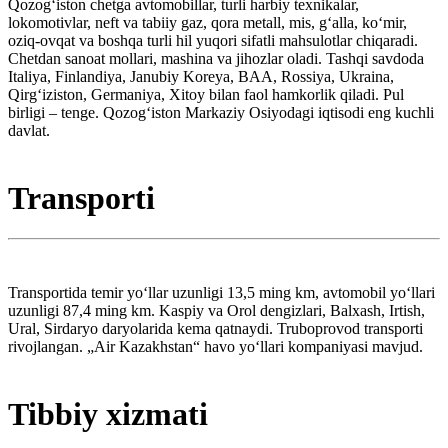
Qozogʻiston chetga avtomobillar, turli harbiy texnikalar,
lokomotivlar, neft va tabiiy gaz, qora metall, mis, gʻalla, koʻmir,
oziq-ovqat va boshqa turli hil yuqori sifatli mahsulotlar chiqaradi.
Chetdan sanoat mollari, mashina va jihozlar oladi. Tashqi savdoda
Italiya, Finlandiya, Janubiy Koreya, BAA, Rossiya, Ukraina,
Qirgʻiziston, Germaniya, Xitoy bilan faol hamkorlik qiladi. Pul
birligi – tenge. Qozogʻiston Markaziy Osiyodagi iqtisodi eng kuchli
davlat.
Transporti
Transportida temir yoʻllar uzunligi 13,5 ming km, avtomobil yoʻllari
uzunligi 87,4 ming km. Kaspiy va Orol dengizlari, Balxash, Irtish,
Ural, Sirdaryo daryolarida kema qatnaydi. Truboprovod transporti
rivojlangan. „Air Kazakhstan“ havo yoʻllari kompaniyasi mavjud.
Tibbiy xizmati