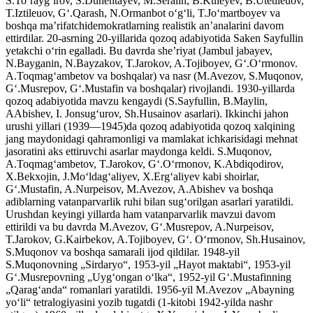
S.Toʻraygʻirov, S.Dunentayev, M.Seralin, B.Kuleyev, B.Utetileuov,
T.Iztileuov, Gʻ.Qarash, N.Ormanbot oʻgʻli, T.Joʻmartboyev va
boshqa maʼrifatchidemokratlarning realistik anʼanalarini davom
ettirdilar. 20-asrning 20-yillarida qozoq adabiyotida Saken Sayfullin
yetakchi oʻrin egalladi. Bu davrda sheʼriyat (Jambul jabayev,
N.Bayganin, N.Bayzakov, T.Jarokov, A.Tojiboyev, Gʻ.Oʻrmonov.
A.Toqmagʻambetov va boshqalar) va nasr (M.Avezov, S.Muqonov,
Gʻ.Musrepov, Gʻ.Mustafin va boshqalar) rivojlandi. 1930-yillarda
qozoq adabiyotida mavzu kengaydi (S.Sayfullin, B.Maylin,
AAbishev, I. Jonsugʻurov, Sh.Husainov asarlari). Ikkinchi jahon
urushi yillari (1939—1945)da qozoq adabiyotida qozoq xalqining
jang maydonidagi qahramonligi va mamlakat ichkarisidagi mehnat
jasoratini aks ettiruvchi asarlar maydonga keldi. S.Muqonov,
A.Toqmagʻambetov, T.Jarokov, Gʻ.Oʻrmonov, K.Abdiqodirov,
X.Bekxojin, J.Moʻldagʻaliyev, X.Ergʻaliyev kabi shoirlar,
Gʻ.Mustafin, A.Nurpeisov, M.Avezov, A.Abishev va boshqa
adiblarning vatanparvarlik ruhi bilan sugʻorilgan asarlari yaratildi.
Urushdan keyingi yillarda ham vatanparvarlik mavzui davom
ettirildi va bu davrda M.Avezov, Gʻ.Musrepov, A.Nurpeisov,
T.Jarokov, G.Kairbekov, A.Tojiboyev, Gʻ. Oʻrmonov, Sh.Husainov,
S.Muqonov va boshqa samarali ijod qildilar. 1948-yil
S.Muqonovning „Sirdaryo“, 1953-yil „Hayot maktabi“, 1953-yil
Gʻ.Musrepovning „Uygʻongan oʻlka“, 1952-yil Gʻ.Mustafinning
„Qaragʻanda“ romanlari yaratildi. 1956-yil M.Avezov „Abayning
yoʻli“ tetralogiyasini yozib tugatdi (1-kitobi 1942-yilda nashr