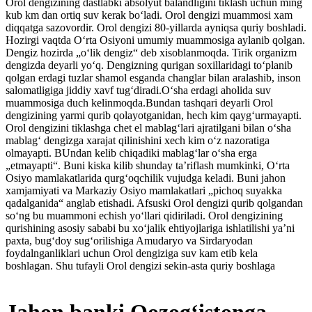
Orol dengizining dastlabki absolyut balandligini tiklash uchun ming
kub km dan ortiq suv kerak boʻladi. Orol dengizi muammosi xam
diqqatga sazovordir. Orol dengizi 80-yillarda ayniqsa quriy boshladi.
Hozirgi vaqtda Oʻrta Osiyoni umumiy muammosiga aylanib qolgan.
Dengiz hozirda „oʻlik dengiz“ deb xisoblanmoqda. Tirik organizm
dengizda deyarli yoʻq. Dengizning qurigan soxillaridagi toʻplanib
qolgan erdagi tuzlar shamol esganda changlar bilan aralashib, inson
salomatligiga jiddiy xavf tugʻdiradi.Oʻsha erdagi aholida suv
muammosiga duch kelinmoqda.Bundan tashqari deyarli Orol
dengizining yarmi qurib qolayotganidan, hech kim qaygʻurmayapti.
Orol dengizini tiklashga chet el mablagʻlari ajratilgani bilan oʻsha
mablagʻ dengizga xarajat qilinishini xech kim oʻz nazoratiga
olmayapti. BUndan kelib chiqadiki mablagʻlar oʻsha erga
„etmayapti“. Buni kiska kilib shunday taʼriflash mumkinki, Oʻrta
Osiyo mamlakatlarida qurgʻoqchilik vujudga keladi. Buni jahon
xamjamiyati va Markaziy Osiyo mamlakatlari „pichoq suyakka
qadalganida“ anglab etishadi. Afsuski Orol dengizi qurib qolgandan
soʻng bu muammoni echish yoʻllari qidiriladi. Orol dengizining
qurishining asosiy sababi bu xoʻjalik ehtiyojlariga ishlatilishi yaʼni
paxta, bugʻdoy sugʻorilishiga Amudaryo va Sirdaryodan
foydalnganliklari uchun Orol dengiziga suv kam etib kela
boshlagan. Shu tufayli Orol dengizi sekin-asta quriy boshlaga