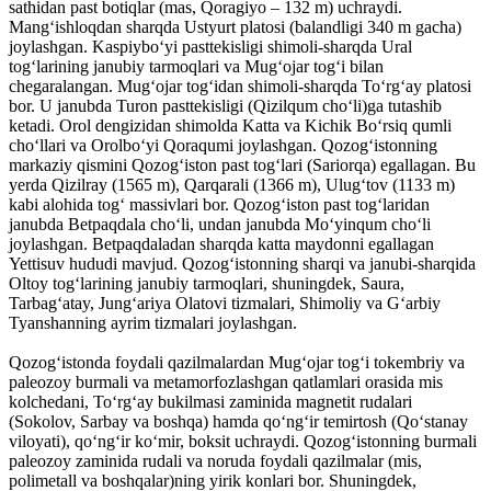
sathidan past botiqlar (mas, Qoragiyo – 132 m) uchraydi.
Mangʻishloqdan sharqda Ustyurt platosi (balandligi 340 m gacha)
joylashgan. Kaspiyboʻyi pasttekisligi shimoli-sharqda Ural
togʻlarining janubiy tarmoqlari va Mugʻojar togʻi bilan
chegaralangan. Mugʻojar togʻidan shimoli-sharqda Toʻrgʻay platosi
bor. U janubda Turon pasttekisligi (Qizilqum choʻli)ga tutashib
ketadi. Orol dengizidan shimolda Katta va Kichik Boʻrsiq qumli
choʻllari va Orolboʻyi Qoraqumi joylashgan. Qozogʻistonning
markaziy qismini Qozogʻiston past togʻlari (Sariorqa) egallagan. Bu
yerda Qizilray (1565 m), Qarqarali (1366 m), Ulugʻtov (1133 m)
kabi alohida togʻ massivlari bor. Qozogʻiston past togʻlaridan
janubda Betpaqdala choʻli, undan janubda Moʻyinqum choʻli
joylashgan. Betpaqdaladan sharqda katta maydonni egallagan
Yettisuv hududi mavjud. Qozogʻistonning sharqi va janubi-sharqida
Oltoy togʻlarining janubiy tarmoqlari, shuningdek, Saura,
Tarbagʻatay, Jungʻariya Olatovi tizmalari, Shimoliy va Gʻarbiy
Tyanshanning ayrim tizmalari joylashgan.
Qozogʻistonda foydali qazilmalardan Mugʻojar togʻi tokembriy va
paleozoy burmali va metamorfozlashgan qatlamlari orasida mis
kolchedani, Toʻrgʻay bukilmasi zaminida magnetit rudalari
(Sokolov, Sarbay va boshqa) hamda qoʻngʻir temirtosh (Qoʻstanay
viloyati), qoʻngʻir koʻmir, boksit uchraydi. Qozogʻistonning burmali
paleozoy zaminida rudali va noruda foydali qazilmalar (mis,
polimetall va boshqalar)ning yirik konlari bor. Shuningdek,