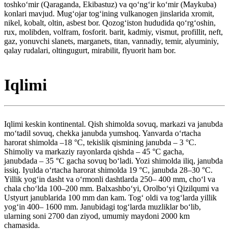
toshkoʻmir (Qaraganda, Ekibastuz) va qoʻngʻir koʻmir (Maykuba)
konlari mavjud. Mugʻojar togʻining vulkanogen jinslarida xromit,
nikel, kobalt, oltin, asbest bor. Qozogʻiston hududida qoʻrgʻoshin,
rux, molibden, volfram, fosforit. barit, kadmiy, vismut, profillit, neft,
gaz, yonuvchi slanets, marganets, titan, vannadiy, temir, alyuminiy,
qalay rudalari, oltingugurt, mirabilit, flyuorit ham bor.
Iqlimi
Iqlimi keskin kontinental. Qish shimolda sovuq, markazi va janubda
moʻtadil sovuq, chekka janubda yumshoq. Yanvarda oʻrtacha
harorat shimolda –18 °C, tekislik qismining janubda – 3 °C.
Shimoliy va markaziy rayonlarda qishda – 45 °C gacha,
janubdada – 35 °C gacha sovuq boʻladi. Yozi shimolda iliq, janubda
issiq. Iyulda oʻrtacha harorat shimolda 19 °C, janubda 28–30 °C.
Yillik yogʻin dasht va oʻrmonli dashtlarda 250– 400 mm, choʻl va
chala choʻlda 100–200 mm. Balxashboʻyi, Orolboʻyi Qizilqumi va
Ustyurt janublarida 100 mm dan kam. Togʻ oldi va togʻlarda yillik
yogʻin 400– 1600 mm. Janubidagi togʻlarda muzliklar boʻlib,
ularning soni 2700 dan ziyod, umumiy maydoni 2000 km
chamasida.