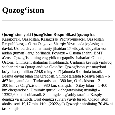
Qozog‘iston
Qozogʻiston
yoki
Qozogʻiston Respublikasi
(qozoqcha:
Қазақстан, Qazaqstan, Қазақстан Республикасы, Qazaqstan
Respublikası) – Oʻrta Osiyo va Sharqiy Yevropada joylashgan
davlat. Ushbu davlat maʼmuriy jihatdan 17 viloyat, viloyatlar esa
audan (tuman) larga boʻlinadi. Poytaxti – Ostona shahri. BMT
aʼzosi. Qozogʻistonning eng yirik megapolis shaharlari Olmota,
Ostona, Chimkent shaharlari hisoblanadi. Undanan keyingi yirikroq
shaharlari esa Qoragʻandi va Oqtoʻbe. Qozogʻiston yer maydoni
boʻyicha (2 million 724,9 ming km²) jahonda 9-oʻrinda turadi.
Beshta davlat bilan chegaradosh, Shimol tarafida Rossiya bilan – 6
467 km, janubda – Turkmaniston – 380 km, Oʻzbekiston – 2
300 km va Qirgʻiziston – 980 km, sharqida – Xitoy bilan – 1 460
km chegaradosh. Umumiy quruqlik chegarasining uzunligi –
13392,6 km hisoblanadi. Shuningdek, gʻarbiy tarafida Kaspiy
dengizi va janubda Orol dengizi suvlari yuvib turadi. Qozogʻiston
aholisi soni 19,17 mln. kishi (2022-yil) Qozoqlar aholining 70.4% ni
tashkil qiladi.