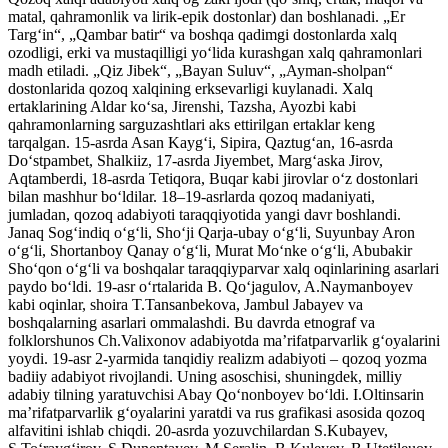
matal, qahramonlik va lirik-epik dostonlar) dan boshlanadi. „Er
Targʻin“, „Qambar batir“ va boshqa qadimgi dostonlarda xalq
ozodligi, erki va mustaqilligi yoʻlida kurashgan xalq qahramonlari
madh etiladi. „Qiz Jibek“, „Bayan Suluv“, „Ayman-sholpan“
dostonlarida qozoq xalqining erksevarligi kuylanadi. Xalq
ertaklarining Aldar koʻsa, Jirenshi, Tazsha, Ayozbi kabi
qahramonlarning sarguzashtlari aks ettirilgan ertaklar keng
tarqalgan. 15-asrda Asan Kaygʻi, Sipira, Qaztugʻan, 16-asrda
Doʻstpambet, Shalkiiz, 17-asrda Jiyembet, Margʻaska Jirov,
Aqtamberdi, 18-asrda Tetiqora, Buqar kabi jirovlar oʻz dostonlari
bilan mashhur boʻldilar. 18–19-asrlarda qozoq madaniyati,
jumladan, qozoq adabiyoti taraqqiyotida yangi davr boshlandi.
Janaq Sogʻindiq oʻgʻli, Shoʻji Qarja-ubay oʻgʻli, Suyunbay Aron
oʻgʻli, Shortanboy Qanay oʻgʻli, Murat Moʻnke oʻgʻli, Abubakir
Shoʻqon oʻgʻli va boshqalar taraqqiyparvar xalq oqinlarining asarlari
paydo boʻldi. 19-asr oʻrtalarida B. Qoʻjagulov, A.Naymanboyev
kabi oqinlar, shoira T.Tansanbekova, Jambul Jabayev va
boshqalarning asarlari ommalashdi. Bu davrda etnograf va
folklorshunos Ch.Valixonov adabiyotda maʼrifatparvarlik gʻoyalarini
yoydi. 19-asr 2-yarmida tanqidiy realizm adabiyoti – qozoq yozma
badiiy adabiyot rivojlandi. Uning asoschisi, shuningdek, milliy
adabiy tilning yaratuvchisi Abay Qoʻnonboyev boʻldi. I.Oltinsarin
maʼrifatparvarlik gʻoyalarini yaratdi va rus grafikasi asosida qozoq
alfavitini ishlab chiqdi. 20-asrda yozuvchilardan S.Kubayev,