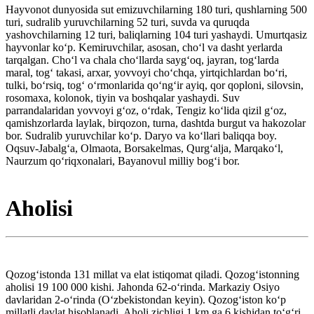
Hayvonot dunyosida sut emizuvchilarning 180 turi, qushlarning 500
turi, sudralib yuruvchilarning 52 turi, suvda va quruqda
yashovchilarning 12 turi, baliqlarning 104 turi yashaydi. Umurtqasiz
hayvonlar koʻp. Kemiruvchilar, asosan, choʻl va dasht yerlarda
tarqalgan. Choʻl va chala choʻllarda saygʻoq, jayran, togʻlarda
maral, togʻ takasi, arxar, yovvoyi choʻchqa, yirtqichlardan boʻri,
tulki, boʻrsiq, togʻ oʻrmonlarida qoʻngʻir ayiq, qor qoploni, silovsin,
rosomaxa, kolonok, tiyin va boshqalar yashaydi. Suv
parrandalaridan yovvoyi gʻoz, oʻrdak, Tengiz koʻlida qizil gʻoz,
qamishzorlarda laylak, birqozon, turna, dashtda burgut va hakozolar
bor. Sudralib yuruvchilar koʻp. Daryo va koʻllari baliqqa boy.
Oqsuv-Jabalgʻa, Olmaota, Borsakelmas, Qurgʻalja, Marqakoʻl,
Naurzum qoʻriqxonalari, Bayanovul milliy bogʻi bor.
Aholisi
Qozogʻistonda 131 millat va elat istiqomat qiladi. Qozogʻistonning
aholisi 19 100 000 kishi. Jahonda 62-oʻrinda. Markaziy Osiyo
davlaridan 2-oʻrinda (Oʻzbekistondan keyin). Qozogʻiston koʻp
millatli davlat hisoblanadi. Aholi zichligi 1 km ga 6 kishidan toʻgʻri