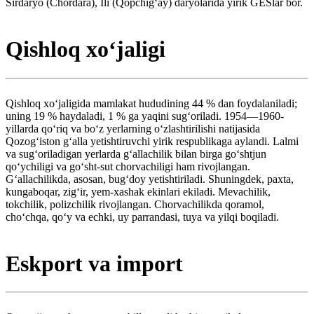
Sirdaryo (Chordara), Ili (Qopchigʻay) daryolarida yirik GESlar bor.
Qishloq xoʻjaligi
Qishloq xoʻjaligida mamlakat hududining 44 % dan foydalaniladi;
uning 19 % haydaladi, 1 % ga yaqini sugʻoriladi. 1954—1960-
yillarda qoʻriq va boʻz yerlarning oʻzlashtirilishi natijasida
Qozogʻiston gʻalla yetishtiruvchi yirik respublikaga aylandi. Lalmi
va sugʻoriladigan yerlarda gʻallachilik bilan birga goʻshtjun
qoʻychiligi va goʻsht-sut chorvachiligi ham rivojlangan.
Gʻallachilikda, asosan, bugʻdoy yetishtiriladi. Shuningdek, paxta,
kungaboqar, zigʻir, yem-xashak ekinlari ekiladi. Mevachilik,
tokchilik, polizchilik rivojlangan. Chorvachilikda qoramol,
choʻchqa, qoʻy va echki, uy parrandasi, tuya va yilqi boqiladi.
Eskport va import