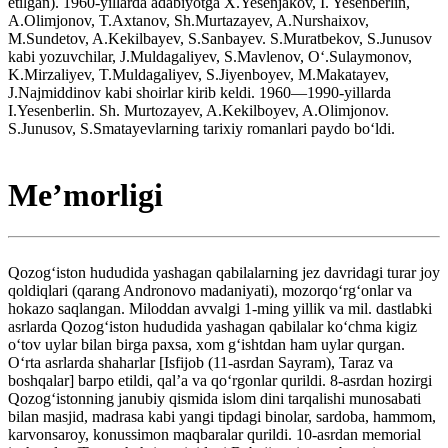
etilgan). 1960-yillarda adabiyotga X.Yesenjakov, I. Yesenberlin,
A.Olimjonov, T.Axtanov, Sh.Murtazayev, A.Nurshaixov,
M.Sundetov, A.Kekilbayev, S.Sanbayev. S.Muratbekov, S.Junusov
kabi yozuvchilar, J.Muldagaliyev, S.Mavlenov, Oʻ.Sulaymonov,
K.Mirzaliyev, T.Muldagaliyev, S.Jiyenboyev, M.Makatayev,
J.Najmiddinov kabi shoirlar kirib keldi. 1960—1990-yillarda
I.Yesenberlin. Sh. Murtozayev, A.Kekilboyev, A.Olimjonov.
S.Junusov, S.Smatayevlarning tarixiy romanlari paydo boʻldi.
Meʼmorligi
Qozogʻiston hududida yashagan qabilalarning jez davridagi turar joy
qoldiqlari (qarang Andronovo madaniyati), mozorqoʻrgʻonlar va
hokazo saqlangan. Miloddan avvalgi 1-ming yillik va mil. dastlabki
asrlarda Qozogʻiston hududida yashagan qabilalar koʻchma kigiz
oʻtov uylar bilan birga paxsa, xom gʻishtdan ham uylar qurgan.
Oʻrta asrlarda shaharlar [Isfijob (11-asrdan Sayram), Taraz va
boshqalar] barpo etildi, qalʼa va qoʻrgonlar qurildi. 8-asrdan hozirgi
Qozogʻistonning janubiy qismida islom dini tarqalishi munosabati
bilan masjid, madrasa kabi yangi tipdagi binolar, sardoba, hammom,
karvonsaroy, konussimon maqbaralar qurildi. 10-asrdan memorial