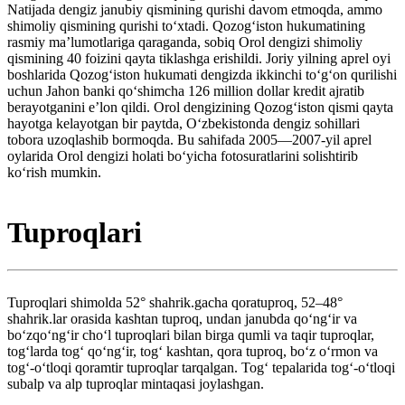
Natijada dengiz janubiy qismining qurishi davom etmoqda, ammo
shimoliy qismining qurishi toʻxtadi. Qozogʻiston hukumatining
rasmiy maʼlumotlariga qaraganda, sobiq Orol dengizi shimoliy
qismining 40 foizini qayta tiklashga erishildi. Joriy yilning aprel oyi
boshlarida Qozogʻiston hukumati dengizda ikkinchi toʻgʻon qurilishi
uchun Jahon banki qoʻshimcha 126 million dollar kredit ajratib
berayotganini eʼlon qildi. Orol dengizining Qozogʻiston qismi qayta
hayotga kelayotgan bir paytda, Oʻzbekistonda dengiz sohillari
tobora uzoqlashib bormoqda. Bu sahifada 2005—2007-yil aprel
oylarida Orol dengizi holati boʻyicha fotosuratlarini solishtirib
koʻrish mumkin.
Tuproqlari
Tuproqlari shimolda 52° shahrik.gacha qoratuproq, 52–48°
shahrik.lar orasida kashtan tuproq, undan janubda qoʻngʻir va
boʻzqoʻngʻir choʻl tuproqlari bilan birga qumli va taqir tuproqlar,
togʻlarda togʻ qoʻngʻir, togʻ kashtan, qora tuproq, boʻz oʻrmon va
togʻ-oʻtloqi qoramtir tuproqlar tarqalgan. Togʻ tepalarida togʻ-oʻtloqi
subalp va alp tuproqlar mintaqasi joylashgan.