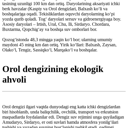
tasining uzunligi 100 km dan ortiq. Daryolarining aksariyati ichki
berk havzalar (Kaspiy va Orol dengizlari, Balxash koʻli va
boshqalar)ga oqadi. Tekisliklardan oquvchi daryolarning koʻpi
yozda qurib qoladi. Togʻ daryolari sersuv va gidroenergiyaga boy.
Asosiy daryolari – Irtish, Ural, Chu, Ili, Sirdaryo. Chordara,
Buxtarma, Qopchigʻay va boshqa suv omborlari bor.
Qozogʻistonda 48,3 mingga yaqin koʻl bor; ularning umumiy
maydoni 45 ming km dan ortiq. Yirik koʻllari: Balxash, Zaysan,
Olakoʻl, Tengiz, Sassiqkoʻl, Marqakoʻl va boshqalar.
Orol dengizining ekologik
ahvoli
Orol dengizi ilgari vaqtda dunyodagi eng katta ichki dengizlardan
biri hisoblanib, unda baliqchilik, ovchilik, transport va erkratsion
maqsadlarda foydalanilar edi. Dengiz suv rejimini unga quyiladigan
Amudaryo, Sirdaryo, er osti suvlari hamda atmosfera yonilgʻilari
tushishi va yuzadan suvning bugʻlanishi tashkil etadi. qadimgi