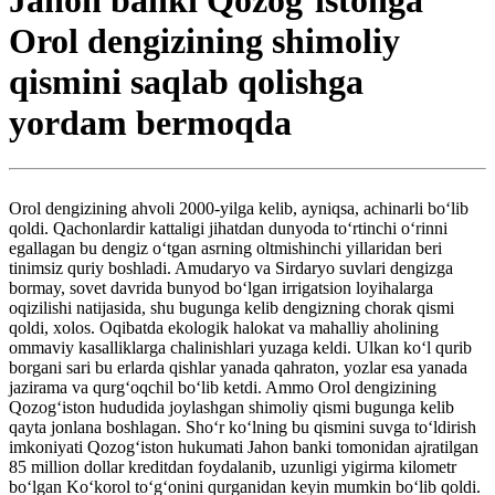
Jahon banki Qozogʻistonga
Orol dengizining shimoliy
qismini saqlab qolishga
yordam bermoqda
Orol dengizining ahvoli 2000-yilga kelib, ayniqsa, achinarli boʻlib
qoldi. Qachonlardir kattaligi jihatdan dunyoda toʻrtinchi oʻrinni
egallagan bu dengiz oʻtgan asrning oltmishinchi yillaridan beri
tinimsiz quriy boshladi. Amudaryo va Sirdaryo suvlari dengizga
bormay, sovet davrida bunyod boʻlgan irrigatsion loyihalarga
oqizilishi natijasida, shu bugunga kelib dengizning chorak qismi
qoldi, xolos. Oqibatda ekologik halokat va mahalliy aholining
ommaviy kasalliklarga chalinishlari yuzaga keldi. Ulkan koʻl qurib
borgani sari bu erlarda qishlar yanada qahraton, yozlar esa yanada
jazirama va qurgʻoqchil boʻlib ketdi. Ammo Orol dengizining
Qozogʻiston hududida joylashgan shimoliy qismi bugunga kelib
qayta jonlana boshlagan. Shoʻr koʻlning bu qismini suvga toʻldirish
imkoniyati Qozogʻiston hukumati Jahon banki tomonidan ajratilgan
85 million dollar kreditdan foydalanib, uzunligi yigirma kilometr
boʻlgan Koʻkorol toʻgʻonini qurganidan keyin mumkin boʻlib qoldi.