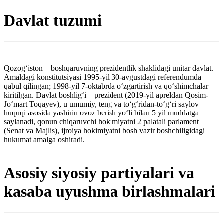
Davlat tuzumi
Qozogʻiston – boshqaruvning prezidentlik shaklidagi unitar davlat.
Amaldagi konstitutsiyasi 1995-yil 30-avgustdagi referendumda
qabul qilingan; 1998-yil 7-oktabrda oʻzgartirish va qoʻshimchalar
kiritilgan. Davlat boshligʻi – prezident (2019-yil apreldan Qosim-
Joʻmart Toqayev), u umumiy, teng va toʻgʻridan-toʻgʻri saylov
huquqi asosida yashirin ovoz berish yoʻli bilan 5 yil muddatga
saylanadi, qonun chiqaruvchi hokimiyatni 2 palatali parlament
(Senat va Majlis), ijroiya hokimiyatni bosh vazir boshchiligidagi
hukumat amalga oshiradi.
Asosiy siyosiy partiyalari va
kasaba uyushma birlashmalari