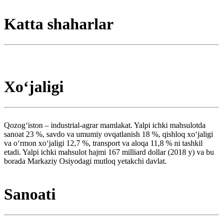
Katta shaharlar
Xoʻjaligi
Qozogʻiston – industrial-agrar mamlakat. Yalpi ichki mahsulotda
sanoat 23 %, savdo va umumiy ovqatlanish 18 %, qishloq xoʻjaligi
va oʻrmon xoʻjaligi 12,7 %, transport va aloqa 11,8 % ni tashkil
etadi. Yalpi ichki mahsulot hajmi 167 milliard dollar (2018 y) va bu
borada Markaziy Osiyodagi mutloq yetakchi davlat.
Sanoati