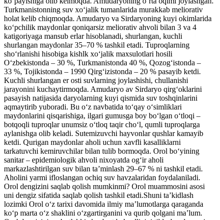
koʻpayishiga olib kelmoqda. Amudaryoning oʻrta oqimi joylashgan.
Turkmanistonning suv xoʻjalik tumanlarida murakkab meliorativ
holat kelib chiqmoqda. Amudaryo va Sirdaryoning kuyi okimlarida
koʻpchilik maydonlar qoniqarsiz meliorativ ahvoli bilan 3 va 4
katigoriyaga mansub erlar hisoblanadi, shurlangan, kuchli
shurlangan maydonlar 35–70 % tashkil etadi. Tuproqlarning
shoʻrlanishi hisobiga kishlk xoʻjalik maxsulotlari hosili
Oʻzbekistonda – 30 %, Turkmanistonda 40 %, Qozogʻistonda –
33 %, Tojikistonda – 1990 Qirgʻizistonda – 20 % pasayib ketdi.
Kuchli shurlangan er osti suvlarning joylashishi, chullanishi
jarayonini kuchaytirmoqda. Amudaryo av Sirdaryo qirgʻoklarini
pasayish natijasida daryolarning kuyi qismida suv toshqinlarini
aqmaytirib yuboradi. Bu oʻz navbatida toʻqay oʻsimliklari
maydonlarini qisqarishiga, ilgari gumusga boy boʻlgan oʻtloqi –
botqoqli tuproqlar unumsiz oʻtloq taqir choʻl, qumli tuproqlarga
aylanishga olib keladi. Sutemizuvchi hayvonlar qushlar kamayib
ketdi. Qurigan maydonlar aholi uchun xavfli kasalliklarni
tarkatuvchi kemiruvchilar bilan tulib bormoqda. Orol boʻyining
sanitar – epidemiologik ahvoli nixoyatda ogʻir aholi
markazlashtirilgan suv bilan taʼminlash 29–67 % ni tashkil etadi.
Aholini yarmi ifloslangan ochiq suv havzalaridan foydalaniladi.
Orol dengizini saqlab qolish mumkinmi? Orol muammosini asosi
uni dengiz sifatida saqlab qolish tashkil etadi.Shuni taʼkidlash
lozimki Orol oʻz tarixi davomida ilmiy maʼlumotlarga qaraganda
koʻp marta oʻz shaklini oʻzgartirganini va qurib qolgani maʼlum.