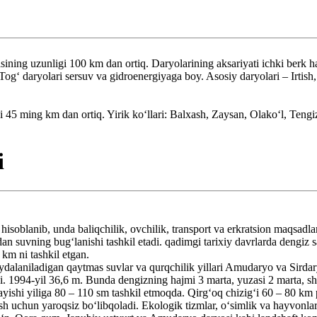
ning uzunligi 100 km dan ortiq. Daryolarining aksariyati ichki berk ha
Togʻ daryolari sersuv va gidroenergiyaga boy. Asosiy daryolari – Irtis
5 ming km dan ortiq. Yirik koʻllari: Balxash, Zaysan, Olakoʻl, Tengiz
i
i hisoblanib, unda baliqchilik, ovchilik, transport va erkratsion maqsad
dan suvning bugʻlanishi tashkil etadi. qadimgi tarixiy davrlarda dengiz sa
km ni tashkil etgan.
foydalaniladigan qaytmas suvlar va qurqchilik yillari Amudaryo va Sird
i. 1994-yil 36,6 m. Bunda dengizning hajmi 3 marta, yuzasi 2 marta, sh
ayishi yiliga 80 – 110 sm tashkil etmoqda. Qirgʻoq chizigʻi 60 – 80 km
sh uchun yaroqsiz boʻlibqoladi. Ekologik tizmlar, oʻsimlik va hayvonl