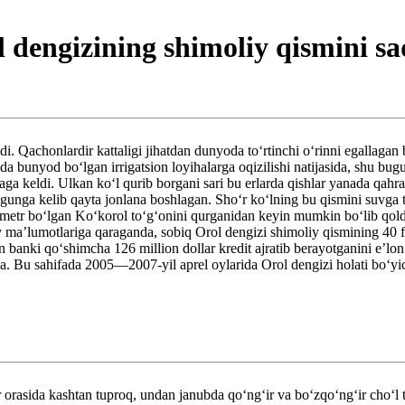
 dengizining shimoliy qismini s
di. Qachonlardir kattaligi jihatdan dunyoda toʻrtinchi oʻrinni egallagan 
a bunyod boʻlgan irrigatsion loyihalarga oqizilishi natijasida, shu bu
aga keldi. Ulkan koʻl qurib borgani sari bu erlarda qishlar yanada qah
gunga kelib qayta jonlana boshlagan. Shoʻr koʻlning bu qismini suvga 
kilometr boʻlgan Koʻkorol toʻgʻonini qurganidan keyin mumkin boʻlib q
maʼlumotlariga qaraganda, sobiq Orol dengizi shimoliy qismining 40 foizi
 banki qoʻshimcha 126 million dollar kredit ajratib berayotganini eʼlo
. Bu sahifada 2005—2007-yil aprel oylarida Orol dengizi holati boʻyich
rasida kashtan tuproq, undan janubda qoʻngʻir va boʻzqoʻngʻir choʻl tupr