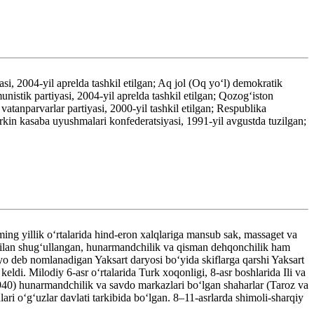
si, 2004-yil aprelda tashkil etilgan; Aq jol (Oq yoʻl) demokratik
istik partiyasi, 2004-yil aprelda tashkil etilgan; Qozogʻiston
atanparvarlar partiyasi, 2000-yil tashkil etilgan; Respublika
rkin kasaba uyushmalari konfederatsiyasi, 1991-yil avgustda tuzilgan;
ing yillik oʻrtalarida hind-eron xalqlariga mansub sak, massaget va
k bilan shugʻullangan, hunarmandchilik va qisman dehqonchilik ham
o deb nomlanadigan Yaksart daryosi boʻyida skiflarga qarshi Yaksart
di. Milodiy 6-asr oʻrtalarida Turk xoqonligi, 8-asr boshlarida Ili va
6–940) hunarmandchilik va savdo markazlari boʻlgan shaharlar (Taroz va
ri oʻgʻuzlar davlati tarkibida boʻlgan. 8–11-asrlarda shimoli-sharqiy