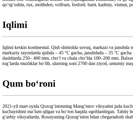
qoʻrgʻoshin, rux, molibden, volfram, fosforit. barit, kadmiy, vismut, pro
Iqlimi
Iqlimi keskin kontinental. Qish shimolda sovuq, markazi va janubda 
markaziy rayonlarda qishda – 45 °C gacha, janubdada – 35 °C gacha so
dashtlarda 250– 400 mm, choʻl va chala choʻlda 100–200 mm. Balxash
togʻlarda muzliklar boʻlib, ularning soni 2700 dan ziyod, umumiy m
Qum boʻroni
2021-yil mart oyida Qozogʻistonning Mangʻistov viloyatini juda kuch
kuchayishini maʼlum qilgan va boʻron haqida ogohlantirgan. Tabiiy ho
gʻarbiy viloyatlarda, Rossiyaning Qozogʻiston bilan chegaradosh shah