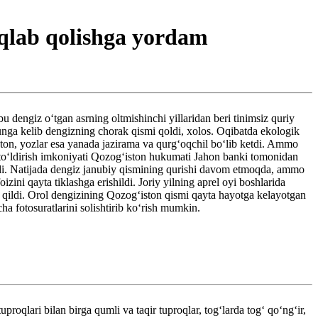
aqlab qolishga yordam
bu dengiz oʻtgan asrning oltmishinchi yillaridan beri tinimsiz quriy
gunga kelib dengizning chorak qismi qoldi, xolos. Oqibatda ekologik
raton, yozlar esa yanada jazirama va qurgʻoqchil boʻlib ketdi. Ammo
toʻldirish imkoniyati Qozogʻiston hukumati Jahon banki tomonidan
oldi. Natijada dengiz janubiy qismining qurishi davom etmoqda, ammo
ni qayta tiklashga erishildi. Joriy yilning aprel oyi boshlarida
n qildi. Orol dengizining Qozogʻiston qismi qayta hayotga kelayotgan
a fotosuratlarini solishtirib koʻrish mumkin.
oqlari bilan birga qumli va taqir tuproqlar, togʻlarda togʻ qoʻngʻir,