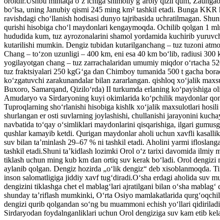
oroldir.Ushbu mintaqa oʻz ichiga shimoliy gʻarbiy qizil qum, Zaung
boʻlsa, uning Janubiy qismi 245 ming km² tashkil etadi. Bunga KKR h
ravishdagi choʻllanish hodisasi dunyo tajribasida uchratilmagan. Shu
qurishi hisobiga choʻl maydonlari kengaymoqda. Ochilib qolgan 1 mln
hududida kum, tuz ayrozonalarini shamol yordamida kuchirib yuruvch
kutarilishi mumkin. Dengiz tubidan kutarilganchang – tuz tuzoni atmo
Chang – toʻzon uzunligi – 400 km, eni esa 40 km boʻlib, radiusi 300 km
yogilayotgan chang – tuz zarrachalaridan umumiy miqdor oʻrtacha 520
tuz fraktsiyalari 250 kgGʻga dan Chimboy tumanida 500 t gacha boradi
koʻzgatuvchi zarakunandalar bilan zararlangan. qishloq xoʻjalik max
Buxoro, Samarqand, Qiziloʻrda) II turkumda erlaning koʻpayishiga o
Amudaryo va Sirdaryoning kuyi okimlarida koʻpchilik maydonlar qoniq
Tuproqlarning shoʻrlanishi hisobiga kishlk xoʻjalik maxsulotlari hos
shurlangan er osti suvlarning joylashishi, chullanishi jarayonini kuc
navbatida toʻqay oʻsimliklari maydonlarini qisqarishiga, ilgari gumus
qushlar kamayib ketdi. Qurigan maydonlar aholi uchun xavfli kasallikl
suv bilan taʼminlash 29–67 % ni tashkil etadi. Aholini yarmi ifloslan
tashkil etadi.Shuni taʼkidlash lozimki Orol oʻz tarixi davomida ilmiy
tiklash uchun ming kub km dan ortiq suv kerak boʻladi. Orol dengiz
aylanib qolgan. Dengiz hozirda „oʻlik dengiz“ deb xisoblanmoqda. Tir
inson salomatligiga jiddiy xavf tugʻdiradi.Oʻsha erdagi aholida su
dengizini tiklashga chet el mablagʻlari ajratilgani bilan oʻsha mablag
shunday taʼriflash mumkinki, Oʻrta Osiyo mamlakatlarida qurgʻoqchi
dengizi qurib qolgandan soʻng bu muammoni echish yoʻllari qidiriladi.
Sirdaryodan foydalnganliklari uchun Orol dengiziga suv kam etib kela