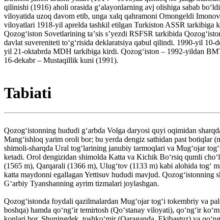
qilinishi (1916) aholi orasida gʻalayonlarning avj olishiga sabab boʻ
viloyatida uzoq davom etib, unga xalq qahramoni Omongeldi Imonov rah
viloyatlari 1918-yil aprelda tashkil etilgan Turkiston ASSR tarkibiga
Qozogʻiston Sovetlarining taʼsis sʼyezdi RSFSR tarkibida Qozogʻiston
davlat suvereniteti toʻgʻrisida deklaratsiya qabul qilindi. 1990-yil 1
yil 21-oktabrda MDH tarkibiga kirdi. Qozogʻiston – 1992-yildan BMT 
16-dekabr – Mustaqillik kuni (1991).
Tabiati
Qozogʻistonning hududi gʻarbda Volga daryosi quyi oqimidan sharqda 
Mangʻishloq yarim oroli bor; bu yerda dengiz sathidan past botiqlar 
shimoli-sharqda Ural togʻlarining janubiy tarmoqlari va Mugʻojar togʻ
ketadi. Orol dengizidan shimolda Katta va Kichik Boʻrsiq qumli choʻl
(1565 m), Qarqarali (1366 m), Ulugʻtov (1133 m) kabi alohida togʻ m
katta maydonni egallagan Yettisuv hududi mavjud. Qozogʻistonning sha
Gʻarbiy Tyanshanning ayrim tizmalari joylashgan.
Qozogʻistonda foydali qazilmalardan Mugʻojar togʻi tokembriy va pal
boshqa) hamda qoʻngʻir temirtosh (Qoʻstanay viloyati), qoʻngʻir koʻmi
konlari bor. Shuningdek, toshkoʻmir (Qaraganda, Ekibastuz) va qoʻngʻ