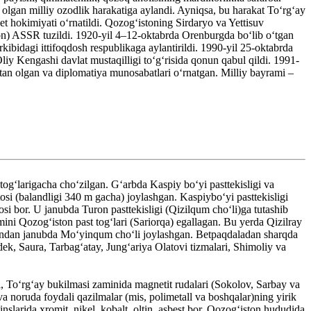
 olgan milliy ozodlik harakatiga aylandi. Ayniqsa, bu harakat Toʻrgʻay
 hokimiyati oʻrnatildi. Qozogʻistoning Sirdaryo va Yettisuv
ston) ASSR tuzildi. 1920-yil 4–12-oktabrda Orenburgda boʻlib oʻtgan
bidagi ittifoqdosh respublikaga aylantirildi. 1990-yil 25-oktabrda
liy Kengashi davlat mustaqilligi toʻgʻrisida qonun qabul qildi. 1991-
tan olgan va diplomatiya munosabatlari oʻrnatgan. Milliy bayrami –
gʻlarigacha choʻzilgan. Gʻarbda Kaspiy boʻyi pasttekisligi va
si (balandligi 340 m gacha) joylashgan. Kaspiyboʻyi pasttekisligi
si bor. U janubda Turon pasttekisligi (Qizilqum choʻli)ga tutashib
ni Qozogʻiston past togʻlari (Sariorqa) egallagan. Bu yerda Qizilray
, undan janubda Moʻyinqum choʻli joylashgan. Betpaqdaladan sharqda
ek, Saura, Tarbagʻatay, Jungʻariya Olatovi tizmalari, Shimoliy va
, Toʻrgʻay bukilmasi zaminida magnetit rudalari (Sokolov, Sarbay va
a noruda foydali qazilmalar (mis, polimetall va boshqalar)ning yirik
larida xromit, nikel, kobalt, oltin, asbest bor. Qozogʻiston hududida