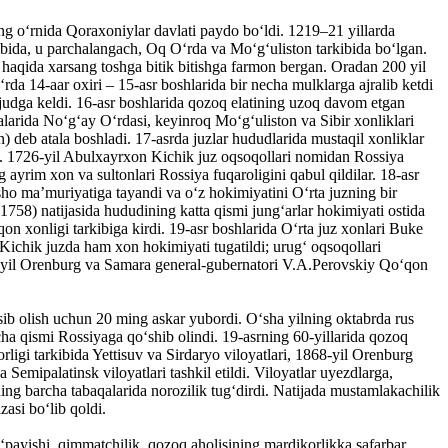
ng oʻrnida Qoraxoniylar davlati paydo boʻldi. 1219–21 yillarda
ibida, u parchalangach, Oq Oʻrda va Moʻgʻuliston tarkibida boʻlgan.
haqida xarsang toshga bitik bitishga farmon bergan. Oradan 200 yil
a 14-aar oxiri – 15-asr boshlarida bir necha mulklarga ajralib ketdi
ujudga keldi. 16-asr boshlarida qozoq elatining uzoq davom etgan
alarida Noʻgʻay Oʻrdasi, keyinroq Moʻgʻuliston va Sibir xonliklari
) deb atala boshladi. 17-asrda juzlar hududlarida mustaqil xonliklar
ldi). 1726-yil Abulxayrxon Kichik juz oqsoqollari nomidan Rossiya
 ayrim xon va sultonlari Rossiya fuqaroligini qabul qildilar. 18-asr
dsho maʼmuriyatiga tayandi va oʻz hokimiyatini Oʻrta juzning bir
58) natijasida hududining katta qismi jungʻarlar hokimiyati ostida
n xonligi tarkibiga kirdi. 19-asr boshlarida Oʻrta juz xonlari Buke
 Kichik juzda ham xon hokimiyati tugatildi; urugʻ oqsoqollari
53-yil Orenburg va Samara general-gubernatori V.A.Perovskiy Qoʻqon
ib olish uchun 20 ming askar yubordi. Oʻsha yilning oktabrda rus
ha qismi Rossiyaga qoʻshib olindi. 19-asrning 60-yillarida qozoq
rligi tarkibida Yettisuv va Sirdaryo viloyatlari, 1868-yil Orenburg
Semipalatinsk viloyatlari tashkil etildi. Viloyatlar uyezdlarga,
ning barcha tabaqalarida norozilik tugʻdirdi. Natijada mustamlakachilik
zasi boʻlib qoldi.
oʻpayishi, qimmatchilik, qozoq aholisining mardikorlikka safarbar