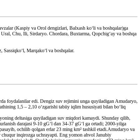
vzalar (Kaspiy va Orol dengizlari, Balxash koʻli va boshqalar)ga
h, Ural, Chu, Ili, Sirdaryo. Chordara, Buxtarma, Qopchigʻay va boshqa
, Sassiqkoʻl, Marqakoʻl va boshqalar.
larda foydalanilar edi. Dengiz suv rejimini unga quyiladigan Amudaryo,
thining 1,5 – 2,10 oʻzgarishi tabiiy iqlim hususiyati bilan boʻliq
aryoning deltasiga quyiladigan suv miqdori kamaydi. Shunday qilib,
urlanish darajasi 9-10 gGʻl dan 34-37 gGʻl ga ortadi; 2000-yilga
 pasayib, ochilib qolgan erlar 23 ming km² tashkil etadi.Amudaryo va
ar chuqur inqirozga uchrayapti. Eng yomon ahvol Janubiy