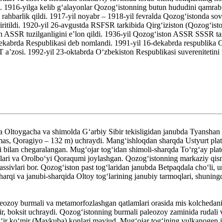
ldi. 1916-yilga kelib gʻalayonlar Qozogʻistonning butun hududini qamrab
barlik qildi. 1917-yil noyabr – 1918-yil fevralda Qozogʻistonda sovet
 kiritildi. 1920-yil 26-avgustda RSFSR tarkibida Qirgʻiziston (Qozogʻi
 ASSR tuzilganligini eʼlon qildi. 1936-yil Qozogʻiston ASSR SSSR tarki
0-dekabrda Respublikasi deb nomlandi. 1991-yil 16-dekabrda respublika O
aʼzosi. 1992-yil 23-oktabrda Oʻzbekiston Respublikasi suverenitetini 
Oltoygacha va shimolda Gʻarbiy Sibir tekisligidan janubda Tyanshan to
(mas, Qoragiyo – 132 m) uchraydi. Mangʻishloqdan sharqda Ustyurt plato
i bilan chegaralangan. Mugʻojar togʻidan shimoli-sharqda Toʻrgʻay plato
lari va Orolboʻyi Qoraqumi joylashgan. Qozogʻistonning markaziy qismi
assivlari bor. Qozogʻiston past togʻlaridan janubda Betpaqdala choʻli
rqi va janubi-sharqida Oltoy togʻlarining janubiy tarmoqlari, shuningd
eozoy burmali va metamorfozlashgan qatlamlari orasida mis kolchedani
r, boksit uchraydi. Qozogʻistonning burmali paleozoy zaminida rudali v
ir koʻmir (Maykuba) konlari mavjud. Mugʻojar togʻining vulkanogen jins