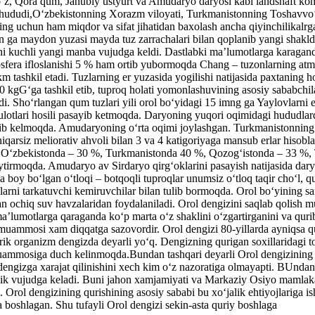
aoʻz, Qora qum, Janubiy ustyurt va Amudaryo daryosi kabi landshaft k
ududi,Oʻzbekistonning Xorazm viloyati, Turkmanistonning Toshavvoʻz vi
ning uchun ham miqdor va sifat jihatidan baxolash ancha qiyinchilikalrg
 ga maydon yuzasi mayda tuz zarrachalari bilan qoplanib yangi shaklda
i kuchli yangi manba vujudga keldi. Dastlabki maʼlumotlarga karagan
sfera ifloslanishi 5 % ham ortib yubormoqda Chang – tuzonlarning atmo
 tashkil etadi. Tuzlarning er yuzasida yogilishi natijasida paxtaning h
 kgGʻga tashkil etib, tuproq holati yomonlashuvining asosiy sababchil
. Shoʻrlangan qum tuzlari yili orol boʻyidagi 15 imng ga Yaylovlarni 
sulotlari hosili pasayib ketmoqda. Daryoning yuqori oqimidagi hududla
lib kelmoqda. Amudaryoning oʻrta oqimi joylashgan. Turkmanistonning 
arsiz meliorativ ahvoli bilan 3 va 4 katigoriyaga mansub erlar hisobla
ili Oʻzbekistonda – 30 %, Turkmanistonda 40 %, Qozogʻistonda – 33 %, 
haytirmoqda. Amudaryo av Sirdaryo qirgʻoklarini pasayish natijasida dar
ga boy boʻlgan oʻtloqi – botqoqli tuproqlar unumsiz oʻtloq taqir choʻl, 
arni tarkatuvchi kemiruvchilar bilan tulib bormoqda. Orol boʻyining san
gan ochiq suv havzalaridan foydalaniladi. Orol dengizini saqlab qolish
 maʼlumotlarga qaraganda koʻp marta oʻz shaklini oʻzgartirganini va qur
i muammosi xam diqqatga sazovordir. Orol dengizi 80-yillarda ayniqsa
ik organizm dengizda deyarli yoʻq. Dengizning qurigan soxillaridagi to
v muammosiga duch kelinmoqda.Bundan tashqari deyarli Orol dengizining
ʻ dengizga xarajat qilinishini xech kim oʻz nazoratiga olmayapti. BUndan
lik vujudga keladi. Buni jahon xamjamiyati va Markaziy Osiyo mamlakat
 Orol dengizining qurishining asosiy sababi bu xoʻjalik ehtiyojlariga is
 boshlagan. Shu tufayli Orol dengizi sekin-asta quriy boshlaga