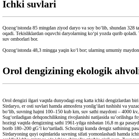
Ichki suvlari
Qozogʻistonda 85 mingdan ziyod daryo va soy boʻlib, shundan 328 tasi
oqadi. Tekisliklardan oquvchi daryolarning koʻpi yozda qurib qoladi. 
suv omborlari bor.
Qozogʻistonda 48,3 mingga yaqin koʻl bor; ularning umumiy maydoni 4
Orol dengizining ekologik ahvol
Orol dengizi ilgari vaqtda dunyodagi eng katta ichki dengizlardan bir
Sirdaryo, er osti suvlari hamda atmosfera yonilgʻilari tushishi va yuza
boʻlib, suvning hajmi 100–150 kub km, suv sathi maydoni – 4000 kv, 
Sugʻoriladigan dehqonchilikning rivojlanishi natijasida suʼorilishga 
hozirgi vaqtda dengizning sathi 1961-yilga nisbatan 16,8 m ga pasayd
borib 180–200 gGʻl koʻtariladi. Schozirgi kunda dengiz sathining pas
Sirdaryoning quyi oqimlarida suvning sifati yomonlashadi hamda ichi