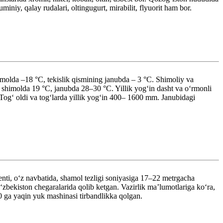
uminiy, qalay rudalari, oltingugurt, mirabilit, flyuorit ham bor.
molda –18 °C, tekislik qismining janubda – 3 °C. Shimoliy va
t shimolda 19 °C, janubda 28–30 °C. Yillik yogʻin dasht va oʻrmonli
ogʻ oldi va togʻlarda yillik yogʻin 400– 1600 mm. Janubidagi
nti, oʻz navbatida, shamol tezligi soniyasiga 17–22 metrgacha
zbekiston chegaralarida qolib ketgan. Vazirlik maʼlumotlariga koʻra,
0 ga yaqin yuk mashinasi tirbandlikka qolgan.