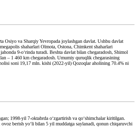
a Osiyo va Sharqiy Yevropada joylashgan davlat. Ushbu davlat
k megapolis shaharlari Olmota, Ostona, Chimkent shaharlari
jahonda 9-oʻrinda turadi. Beshta davlat bilan chegaradosh, Shimol
 bilan – 1 460 km chegaradosh. Umumiy quruqlik chegarasining
olisi soni 19,17 mln. kishi (2022-yil) Qozoqlar aholining 70.4% ni
an; 1998-yil 7-oktabrda oʻzgartirish va qoʻshimchalar kiritilgan.
 ovoz berish yoʻli bilan 5 yil muddatga saylanadi, qonun chiqaruvchi