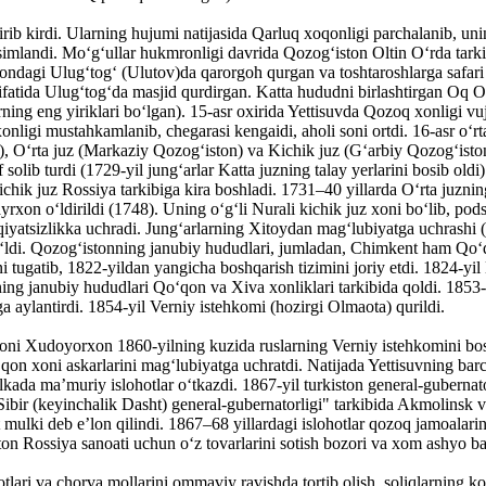
rib kirdi. Ularning hujumi natijasida Qarluq xoqonligi parchalanib, uni
aqsimlandi. Moʻgʻullar hukmronligi davrida Qozogʻiston Oltin Oʻrda tark
ndagi Ulugʻtogʻ (Ulutov)da qarorgoh qurgan va toshtaroshlarga safari 
atida Ulugʻtogʻda masjid qurdirgan. Katta hududni birlashtirgan Oq Oʻrd
ning eng yiriklari boʻlgan). 15-asr oxirida Yettisuvda Qozoq xonligi v
ligi mustahkamlanib, chegarasi kengaidi, aholi soni ortdi. 16-asr oʻrt
v), Oʻrta juz (Markaziy Qozogʻiston) va Kichik juz (Gʻarbiy Qozogʻiston
 solib turdi (1729-yil jungʻarlar Katta juzning talay yerlarini bosib o
ichik juz Rossiya tarkibiga kira boshladi. 1731–40 yillarda Oʻrta juzning
yrxon oʻldirildi (1748). Uning oʻgʻli Nurali kichik juz xoni boʻlib, po
tsizlikka uchradi. Jungʻarlarning Xitoydan magʻlubiyatga uchrashi (17
oʻldi. Qozogʻistonning janubiy hududlari, jumladan, Chimkent ham Qoʻqo
tugatib, 1822-yildan yangicha boshqarish tizimini joriy etdi. 1824-yil
ning janubiy hududlari Qoʻqon va Xiva xonliklari tarkibida qoldi. 18
ga aylantirdi. 1854-yil Verniy istehkomi (hozirgi Olmaota) qurildi.
oni Xudoyorxon 1860-yilning kuzida ruslarning Verniy istehkomini bos
n xoni askarlarini magʻlubiyatga uchratdi. Natijada Yettisuvning barc
kada maʼmuriy islohotlar oʻtkazdi. 1867-yil turkiston general-gubernato
Sibir (keyinchalik Dasht) general-gubernatorligi" tarkibida Akmolinsk va 
at mulki deb eʼlon qilindi. 1867–68 yillardagi islohotlar qozoq jamoalari
ston Rossiya sanoati uchun oʻz tovarlarini sotish bozori va xom ashyo ba
tlari va chorva mollarini ommaviy ravishda tortib olish, soliqlarning k