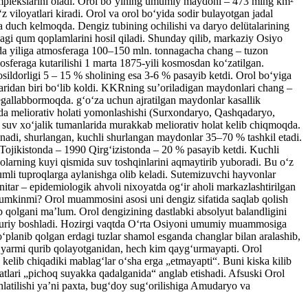
omplekslarini oladi. Orol boʻyining umumiy maydoni – 473 ming km²
loyatlari kiradi. Orol va orol boʻyida sodir bulayotgan jadal
a duch kelmoqda. Dengiz tubining ochilishi va daryo delütalarining
gi qum qoplamlarini hosil qiladi. Shunday qilib, markaziy Osiyo
da yiliga atmosferaga 100–150 mln. tonnagacha chang – tuzon
sferaga kutarilishi 1 marta 1875-yili kosmosdan koʻzatilgan.
osildorligi 5 – 15 % sholining esa 3-6 % pasayib ketdi. Orol boʻyiga
aridan biri boʻlib koldi. KKRning suʼoriladigan maydonlari chang –
egallabbormoqda. gʻoʻza uchun ajratilgan maydonlar kasallik
rda meliorativ holati yomonlashishi (Surxondaryo, Qashqadaryo,
suv xoʻjalik tumanlarida murakkab meliorativ holat kelib chiqmoqda.
nadi, shurlangan, kuchli shurlangan maydonlar 35–70 % tashkil etadi.
Tojikistonda – 1990 Qirgʻizistonda – 20 % pasayib ketdi. Kuchli
yolarning kuyi qismida suv toshqinlarini aqmaytirib yuboradi. Bu oʻz
qumli tuproqlarga aylanishga olib keladi. Sutemizuvchi hayvonlar
itar – epidemiologik ahvoli nixoyatda ogʻir aholi markazlashtirilgan
 mumkinmi? Orol muammosini asosi uni dengiz sifatida saqlab qolish
ib qolgani maʼlum. Orol dengizining dastlabki absolyut balandligini
 quriy boshladi. Hozirgi vaqtda Oʻrta Osiyoni umumiy muammosiga
ʻplanib qolgan erdagi tuzlar shamol esganda changlar bilan aralashib,
 yarmi qurib qolayotganidan, hech kim qaygʻurmayapti. Orol
 kelib chiqadiki mablagʻlar oʻsha erga „etmayapti“. Buni kiska kilib
lari „pichoq suyakka qadalganida“ anglab etishadi. Afsuski Orol
hlatilishi yaʼni paxta, bugʻdoy sugʻorilishiga Amudaryo va