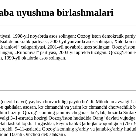
asaba uyushma birlashmalari
tiyasi, 1998-yil noyabrda asos solingan; Qozogʻiston demokratik partiya
tsial-demokratik partiyasi, 2000-yil yanvarda asos solingan; Xalq kommun
 tanlovi“ xalqpartiyasi, 2001-yil noyabrda asos solingan; Qozogʻiston v
ingan; „Ruhoniyat“ partiyasi, 2003-yil aprelda tuzilgan. Qozogʻiston e
n, 1990-yil oktabrda asos solingan.
eneolit davri) yaylov chorvachiligi paydo boʻldi. Miloddan avvalgi 1-m
i. Bu qabilalar, asosan, koʻchmanchi va yarim koʻchmanchi chorvachili
ini hozirgi Qozogʻistonning janubiy chegarasi boʻylab, hozirda Sirdary
lgi 3–1-asrarda hozirgi Qozogʻiston hududida Qangʻ davlati vujudga kel
avlati tashkil topdi. Turgashlar, keyinchalik Qarluqlar xoqonligida (76
rqaldi. 9–11-asrlarda Qozogʻistonning gʻarbiy va janubi-gʻarbiy hududla
udud Dashti Qipchoq deb atalgan).