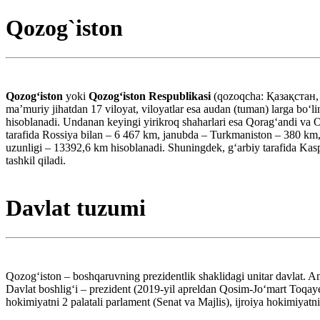
Qozog`iston
Qozogʻiston
yoki
Qozogʻiston Respublikasi
(qozoqcha: Қазақстан,
maʼmuriy jihatdan 17 viloyat, viloyatlar esa audan (tuman) larga boʻ
hisoblanadi. Undanan keyingi yirikroq shaharlari esa Qoragʻandi va 
tarafida Rossiya bilan – 6 467 km, janubda – Turkmaniston – 380 km
uzunligi – 13392,6 km hisoblanadi. Shuningdek, gʻarbiy tarafida Kasp
tashkil qiladi.
Davlat tuzumi
Qozogʻiston – boshqaruvning prezidentlik shaklidagi unitar davlat. Am
Davlat boshligʻi – prezident (2019-yil apreldan Qosim-Joʻmart Toqaye
hokimiyatni 2 palatali parlament (Senat va Majlis), ijroiya hokimiyat