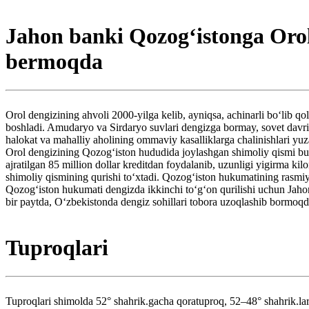
Jahon banki Qozogʻistonga Orol
bermoqda
Orol dengizining ahvoli 2000-yilga kelib, ayniqsa, achinarli boʻlib qol
boshladi. Amudaryo va Sirdaryo suvlari dengizga bormay, sovet davrid
halokat va mahalliy aholining ommaviy kasalliklarga chalinishlari yuz
Orol dengizining Qozogʻiston hududida joylashgan shimoliy qismi bu
ajratilgan 85 million dollar kreditdan foydalanib, uzunligi yigirma 
shimoliy qismining qurishi toʻxtadi. Qozogʻiston hukumatining rasmiy 
Qozogʻiston hukumati dengizda ikkinchi toʻgʻon qurilishi uchun Jahon
bir paytda, Oʻzbekistonda dengiz sohillari tobora uzoqlashib bormoqda
Tuproqlari
Tuproqlari shimolda 52° shahrik.gacha qoratuproq, 52–48° shahrik.lar o