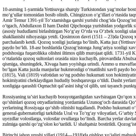
10-asrning 1-yarmida Yettisuvga sharqiy Turkistondan yagʻmolar bosti
moʻgʻullar tomonidan bosib olinib, Chingizxon oʻgʻillari oʻrtasida t
Amir Temur 1391-yil Toʻxtamishga qarshi yurishi chogʻida Qozogʻisto
oʻtgach, Abdullaxon II ham Dashti Qipchoqqa yurishidan yodgorlik sif
(asosiy hududlarni birlashtirgan Noʻgʻay Oʻrda va Oʻzbek xonligi ular
shakllanishi nihoyasiga yetdi. Qosimxon davri (1511 – 23)da Qozoq xon
parchalanib ketdi. Qozoq xonligi juzlarga boʻlinib, Katta juz (Yettisu
paydo boʻldi. 18-asr boshlarida Qozogʻistonga Jungʻariya xonligi xavf
podshosiga fuqarolikka olishni iltimos qilib murojaat qildi. 1731-yil K
oʻrtalarida qozoq sultonlari orasida nizo kuchayib, pirovardida Abulxa
qismiga, shuningdek, Xivaga ham yoyishga urindi. Ammo u muvaffaqiya
boʻlgan Katta juzda manjurlar hukmronligi oʻrnatilishi xavfi paydo b
(1815), Vali (1819) vafotidan soʻng podsho hukumati xon hokimiyatini 
hokimiyatini cheklaydigan hududiy boshqaruvga oʻtildi. Dasht yerlar
xonligiga qarashli Oqmachit qalʼasini ishgʻol qilib, uni tayanch punkt
Rossiyaning taʼsiri kuchayib borayotganligidan xavfsiragan Qoʻqon x
qoʻshinlari qozoq otryadlarining yordamida Uzunogʻoch darasida Qoʻqo
yerlarining Rossiyaga qoʻshib olinishi tugallandi. Podsho hukumati oʻl
general-gubernatorligi tarkibida Ural va Toʻrgʻay viloyatlari, Gʻarbiy 
uyezdlar volostlarga, volostlar ovullarga boʻlindi. Barcha yerlar davl
zulmiga qarshi qoʻzgʻolon koʻtarildi. U shafqatsiz bostirildi. Qozogʻi
Birinchi jahon urushi yillari (1914—1918)da qishloq xoʻjaligi mahsulo