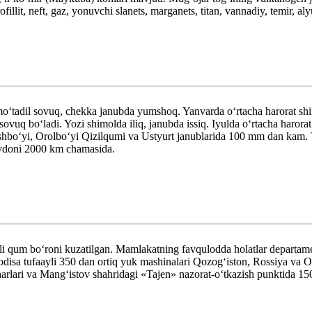
fillit, neft, gaz, yonuvchi slanets, marganets, titan, vannadiy, temir, aly
moʻtadil sovuq, chekka janubda yumshoq. Yanvarda oʻrtacha harorat shi
vuq boʻladi. Yozi shimolda iliq, janubda issiq. Iyulda oʻrtacha harora
boʻyi, Orolboʻyi Qizilqumi va Ustyurt janublarida 100 mm dan kam. T
aydoni 2000 km chamasida.
li qum boʻroni kuzatilgan. Mamlakatning favqulodda holatlar departame
disa tufaayli 350 dan ortiq yuk mashinalari Qozogʻiston, Rossiya va Oʻ
arlari va Mangʻistov shahridagi «Tajen» nazorat-oʻtkazish punktida 15