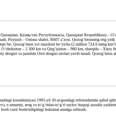
 Qazaqstan, Қазақстан Республикасы, Qazaqstan Respublikası) – Oʻrt
linadi. Poytaxti – Ostona shahri. BMT aʼzosi. Qozogʻistonning eng yiri
Oqtoʻbe. Qozogʻiston yer maydoni boʻyicha (2 million 724,9 ming km²) 
, Oʻzbekiston – 2 300 km va Qirgʻiziston – 980 km, sharqida – Xitoy
iy dengizi va janubda Orol dengizi suvlari yuvib turadi. Qozogʻiston ah
aldagi konstitutsiyasi 1995-yil 30-avgustdagi referendumda qabul qiling
v), u umumiy, teng va toʻgʻridan-toʻgʻri saylov huquqi asosida yashirin
ni bosh vazir boshchiligidagi hukumat amalga oshiradi.