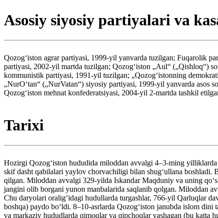
Asosiy siyosiy partiyalari va k
Qozogʻiston agrar partiyasi, 1999-yil yanvarda tuzilgan; Fuqarolik par
partiyasi, 2002-yil martda tuzilgan; Qozogʻiston „Aul“ („Qishloq“) so
kommunistik partiyasi, 1991-yil tuzilgan; „Qozogʻistonning demokratik
„NurOʻtan“ („NurVatan“) siyosiy partiyasi, 1999-yil yanvarda asos sol
Qozogʻiston mehnat konfederatsiyasi, 2004-yil 2-martda tashkil etilga
Tarixi
Hozirgi Qozogʻiston hududida miloddan avvalgi 4–3-ming yilliklarda (
skif dasht qabilalari yaylov chorvachiligi bilan shugʻullana boshlad
qilgan. Miloddan avvalgi 329-yilda Iskandar Maqduniy va uning qoʻsh
jangini olib borgani yunon manbalarida saqlanib qolgan. Miloddan avva
Chu daryolari oraligʻidagi hudullarda turgashlar, 766-yil Qarluqlar d
boshqa) paydo boʻldi. 8–10-asrlarda Qozogʻiston janubda islom dini ta
va markaziy hududlarda qimoqlar va qipchoqlar yashagan (bu katta h