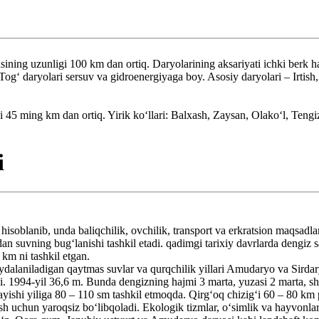
ning uzunligi 100 km dan ortiq. Daryolarining aksariyati ichki berk ha
Togʻ daryolari sersuv va gidroenergiyaga boy. Asosiy daryolari – Irtis
5 ming km dan ortiq. Yirik koʻllari: Balxash, Zaysan, Olakoʻl, Tengiz
i
i hisoblanib, unda baliqchilik, ovchilik, transport va erkratsion maqsad
dan suvning bugʻlanishi tashkil etadi. qadimgi tarixiy davrlarda dengiz sa
km ni tashkil etgan.
foydalaniladigan qaytmas suvlar va qurqchilik yillari Amudaryo va Sird
i. 1994-yil 36,6 m. Bunda dengizning hajmi 3 marta, yuzasi 2 marta, sh
ayishi yiliga 80 – 110 sm tashkil etmoqda. Qirgʻoq chizigʻi 60 – 80 km
sh uchun yaroqsiz boʻlibqoladi. Ekologik tizmlar, oʻsimlik va hayvonl