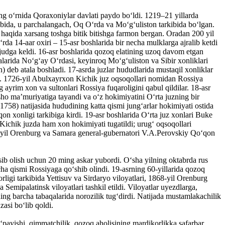
ng oʻrnida Qoraxoniylar davlati paydo boʻldi. 1219–21 yillarda
ibida, u parchalangach, Oq Oʻrda va Moʻgʻuliston tarkibida boʻlgan.
haqida xarsang toshga bitik bitishga farmon bergan. Oradan 200 yil
a 14-aar oxiri – 15-asr boshlarida bir necha mulklarga ajralib ketdi
ujudga keldi. 16-asr boshlarida qozoq elatining uzoq davom etgan
alarida Noʻgʻay Oʻrdasi, keyinroq Moʻgʻuliston va Sibir xonliklari
) deb atala boshladi. 17-asrda juzlar hududlarida mustaqil xonliklar
ldi). 1726-yil Abulxayrxon Kichik juz oqsoqollari nomidan Rossiya
 ayrim xon va sultonlari Rossiya fuqaroligini qabul qildilar. 18-asr
dsho maʼmuriyatiga tayandi va oʻz hokimiyatini Oʻrta juzning bir
58) natijasida hududining katta qismi jungʻarlar hokimiyati ostida
n xonligi tarkibiga kirdi. 19-asr boshlarida Oʻrta juz xonlari Buke
 Kichik juzda ham xon hokimiyati tugatildi; urugʻ oqsoqollari
53-yil Orenburg va Samara general-gubernatori V.A.Perovskiy Qoʻqon
ib olish uchun 20 ming askar yubordi. Oʻsha yilning oktabrda rus
ha qismi Rossiyaga qoʻshib olindi. 19-asrning 60-yillarida qozoq
rligi tarkibida Yettisuv va Sirdaryo viloyatlari, 1868-yil Orenburg
Semipalatinsk viloyatlari tashkil etildi. Viloyatlar uyezdlarga,
ning barcha tabaqalarida norozilik tugʻdirdi. Natijada mustamlakachilik
zasi boʻlib qoldi.
oʻpayishi, qimmatchilik, qozoq aholisining mardikorlikka safarbar