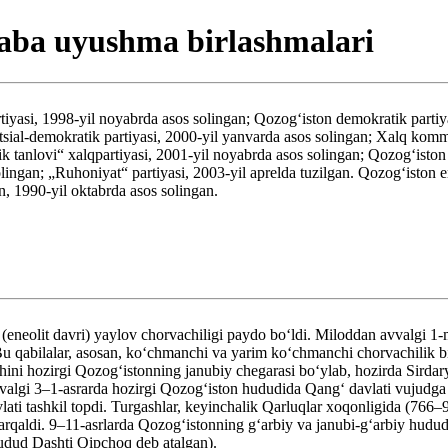
asaba uyushma birlashmalari
tiyasi, 1998-yil noyabrda asos solingan; Qozogʻiston demokratik partiya
tsial-demokratik partiyasi, 2000-yil yanvarda asos solingan; Xalq kommun
 tanlovi“ xalqpartiyasi, 2001-yil noyabrda asos solingan; Qozogʻiston v
ingan; „Ruhoniyat“ partiyasi, 2003-yil aprelda tuzilgan. Qozogʻiston e
n, 1990-yil oktabrda asos solingan.
eneolit davri) yaylov chorvachiligi paydo boʻldi. Miloddan avvalgi 1-m
i. Bu qabilalar, asosan, koʻchmanchi va yarim koʻchmanchi chorvachili
ini hozirgi Qozogʻistonning janubiy chegarasi boʻylab, hozirda Sirdary
lgi 3–1-asrarda hozirgi Qozogʻiston hududida Qangʻ davlati vujudga kel
avlati tashkil topdi. Turgashlar, keyinchalik Qarluqlar xoqonligida (76
rqaldi. 9–11-asrlarda Qozogʻistonning gʻarbiy va janubi-gʻarbiy hududla
udud Dashti Qipchoq deb atalgan).