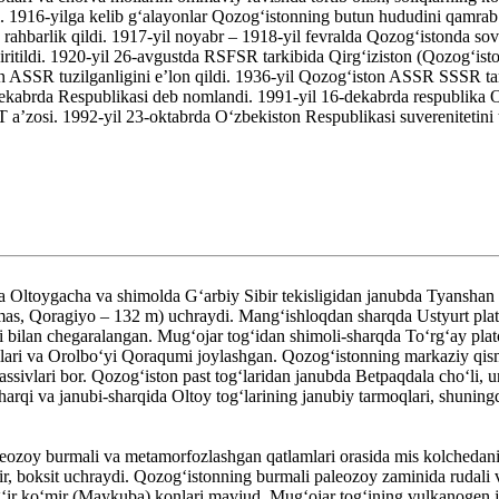
ldi. 1916-yilga kelib gʻalayonlar Qozogʻistonning butun hududini qamrab
barlik qildi. 1917-yil noyabr – 1918-yil fevralda Qozogʻistonda sovet
 kiritildi. 1920-yil 26-avgustda RSFSR tarkibida Qirgʻiziston (Qozogʻi
 ASSR tuzilganligini eʼlon qildi. 1936-yil Qozogʻiston ASSR SSSR tarki
0-dekabrda Respublikasi deb nomlandi. 1991-yil 16-dekabrda respublika O
aʼzosi. 1992-yil 23-oktabrda Oʻzbekiston Respublikasi suverenitetini 
Oltoygacha va shimolda Gʻarbiy Sibir tekisligidan janubda Tyanshan to
(mas, Qoragiyo – 132 m) uchraydi. Mangʻishloqdan sharqda Ustyurt plato
i bilan chegaralangan. Mugʻojar togʻidan shimoli-sharqda Toʻrgʻay plato
lari va Orolboʻyi Qoraqumi joylashgan. Qozogʻistonning markaziy qismi
assivlari bor. Qozogʻiston past togʻlaridan janubda Betpaqdala choʻli
rqi va janubi-sharqida Oltoy togʻlarining janubiy tarmoqlari, shuningd
eozoy burmali va metamorfozlashgan qatlamlari orasida mis kolchedani
r, boksit uchraydi. Qozogʻistonning burmali paleozoy zaminida rudali v
ir koʻmir (Maykuba) konlari mavjud. Mugʻojar togʻining vulkanogen jins