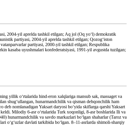
si, 2004-yil aprelda tashkil etilgan; Aq jol (Oq yoʻl) demokratik
istik partiyasi, 2004-yil aprelda tashkil etilgan; Qozogʻiston
atanparvarlar partiyasi, 2000-yil tashkil etilgan; Respublika
rkin kasaba uyushmalari konfederatsiyasi, 1991-yil avgustda tuzilgan;
ing yillik oʻrtalarida hind-eron xalqlariga mansub sak, massaget va
k bilan shugʻullangan, hunarmandchilik va qisman dehqonchilik ham
o deb nomlanadigan Yaksart daryosi boʻyida skiflarga qarshi Yaksart
di. Milodiy 6-asr oʻrtalarida Turk xoqonligi, 8-asr boshlarida Ili va
6–940) hunarmandchilik va savdo markazlari boʻlgan shaharlar (Taroz va
ri oʻgʻuzlar davlati tarkibida boʻlgan. 8–11-asrlarda shimoli-sharqiy