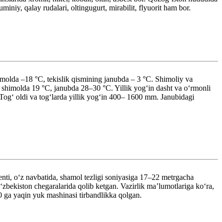
uminiy, qalay rudalari, oltingugurt, mirabilit, flyuorit ham bor.
molda –18 °C, tekislik qismining janubda – 3 °C. Shimoliy va
t shimolda 19 °C, janubda 28–30 °C. Yillik yogʻin dasht va oʻrmonli
ogʻ oldi va togʻlarda yillik yogʻin 400– 1600 mm. Janubidagi
nti, oʻz navbatida, shamol tezligi soniyasiga 17–22 metrgacha
zbekiston chegaralarida qolib ketgan. Vazirlik maʼlumotlariga koʻra,
0 ga yaqin yuk mashinasi tirbandlikka qolgan.