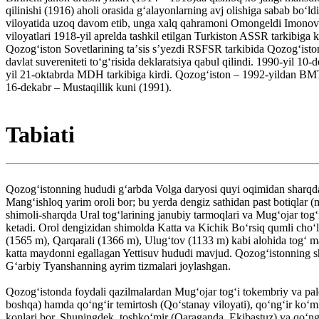
qilinishi (1916) aholi orasida gʻalayonlarning avj olishiga sabab boʻ
viloyatida uzoq davom etib, unga xalq qahramoni Omongeldi Imonov rah
viloyatlari 1918-yil aprelda tashkil etilgan Turkiston ASSR tarkibiga
Qozogʻiston Sovetlarining taʼsis sʼyezdi RSFSR tarkibida Qozogʻiston
davlat suvereniteti toʻgʻrisida deklaratsiya qabul qilindi. 1990-yil 1
yil 21-oktabrda MDH tarkibiga kirdi. Qozogʻiston – 1992-yildan BMT 
16-dekabr – Mustaqillik kuni (1991).
Tabiati
Qozogʻistonning hududi gʻarbda Volga daryosi quyi oqimidan sharqda 
Mangʻishloq yarim oroli bor; bu yerda dengiz sathidan past botiqlar 
shimoli-sharqda Ural togʻlarining janubiy tarmoqlari va Mugʻojar togʻ
ketadi. Orol dengizidan shimolda Katta va Kichik Boʻrsiq qumli choʻl
(1565 m), Qarqarali (1366 m), Ulugʻtov (1133 m) kabi alohida togʻ m
katta maydonni egallagan Yettisuv hududi mavjud. Qozogʻistonning sha
Gʻarbiy Tyanshanning ayrim tizmalari joylashgan.
Qozogʻistonda foydali qazilmalardan Mugʻojar togʻi tokembriy va pal
boshqa) hamda qoʻngʻir temirtosh (Qoʻstanay viloyati), qoʻngʻir koʻmi
konlari bor. Shuningdek, toshkoʻmir (Qaraganda, Ekibastuz) va qoʻngʻ