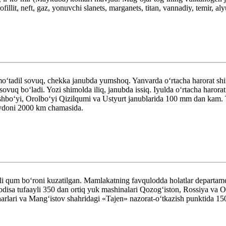
fillit, neft, gaz, yonuvchi slanets, marganets, titan, vannadiy, temir, aly
moʻtadil sovuq, chekka janubda yumshoq. Yanvarda oʻrtacha harorat shi
vuq boʻladi. Yozi shimolda iliq, janubda issiq. Iyulda oʻrtacha harora
boʻyi, Orolboʻyi Qizilqumi va Ustyurt janublarida 100 mm dan kam. T
aydoni 2000 km chamasida.
li qum boʻroni kuzatilgan. Mamlakatning favqulodda holatlar departame
disa tufaayli 350 dan ortiq yuk mashinalari Qozogʻiston, Rossiya va Oʻ
arlari va Mangʻistov shahridagi «Tajen» nazorat-oʻtkazish punktida 15