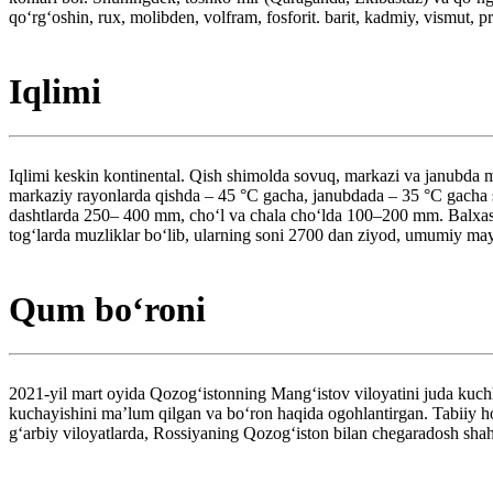
qoʻrgʻoshin, rux, molibden, volfram, fosforit. barit, kadmiy, vismut, pro
Iqlimi
Iqlimi keskin kontinental. Qish shimolda sovuq, markazi va janubda 
markaziy rayonlarda qishda – 45 °C gacha, janubdada – 35 °C gacha so
dashtlarda 250– 400 mm, choʻl va chala choʻlda 100–200 mm. Balxash
togʻlarda muzliklar boʻlib, ularning soni 2700 dan ziyod, umumiy m
Qum boʻroni
2021-yil mart oyida Qozogʻistonning Mangʻistov viloyatini juda kuch
kuchayishini maʼlum qilgan va boʻron haqida ogohlantirgan. Tabiiy ho
gʻarbiy viloyatlarda, Rossiyaning Qozogʻiston bilan chegaradosh shah