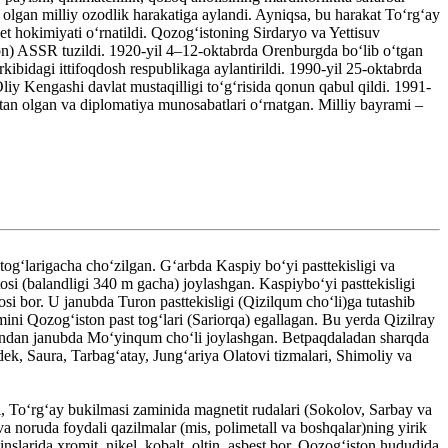
 olgan milliy ozodlik harakatiga aylandi. Ayniqsa, bu harakat Toʻrgʻay
 hokimiyati oʻrnatildi. Qozogʻistoning Sirdaryo va Yettisuv
ston) ASSR tuzildi. 1920-yil 4–12-oktabrda Orenburgda boʻlib oʻtgan
bidagi ittifoqdosh respublikaga aylantirildi. 1990-yil 25-oktabrda
liy Kengashi davlat mustaqilligi toʻgʻrisida qonun qabul qildi. 1991-
tan olgan va diplomatiya munosabatlari oʻrnatgan. Milliy bayrami –
gʻlarigacha choʻzilgan. Gʻarbda Kaspiy boʻyi pasttekisligi va
si (balandligi 340 m gacha) joylashgan. Kaspiyboʻyi pasttekisligi
si bor. U janubda Turon pasttekisligi (Qizilqum choʻli)ga tutashib
ni Qozogʻiston past togʻlari (Sariorqa) egallagan. Bu yerda Qizilray
, undan janubda Moʻyinqum choʻli joylashgan. Betpaqdaladan sharqda
ek, Saura, Tarbagʻatay, Jungʻariya Olatovi tizmalari, Shimoliy va
, Toʻrgʻay bukilmasi zaminida magnetit rudalari (Sokolov, Sarbay va
a noruda foydali qazilmalar (mis, polimetall va boshqalar)ning yirik
larida xromit, nikel, kobalt, oltin, asbest bor. Qozogʻiston hududida