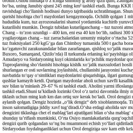
oroldir.Ushbu mintaqa oʻz ichiga shimoliy gʻarbiy qizil qum, Zaung
boʻlsa, uning Janubiy qismi 245 ming km² tashkil etadi. Bunga KKR h
ravishdagi choʻllanish hodisasi dunyo tajribasida uchratilmagan. Shu
qurishi hisobiga choʻl maydonlari kengaymoqda. Ochilib qolgan 1 mln
hududida kum, tuz ayrozonalarini shamol yordamida kuchirib yuruvch
kutarilishi mumkin. Dengiz tubidan kutarilganchang – tuz tuzoni atmo
Chang – toʻzon uzunligi – 400 km, eni esa 40 km boʻlib, radiusi 300 km
yogilayotgan chang – tuz zarrachalaridan umumiy miqdor oʻrtacha 520
tuz fraktsiyalari 250 kgGʻga dan Chimboy tumanida 500 t gacha boradi
koʻzgatuvchi zarakunandalar bilan zararlangan. qishloq xoʻjalik max
Buxoro, Samarqand, Qiziloʻrda) II turkumda erlaning koʻpayishiga o
Amudaryo va Sirdaryoning kuyi okimlarida koʻpchilik maydonlar qoniq
Tuproqlarning shoʻrlanishi hisobiga kishlk xoʻjalik maxsulotlari hos
shurlangan er osti suvlarning joylashishi, chullanishi jarayonini kuc
navbatida toʻqay oʻsimliklari maydonlarini qisqarishiga, ilgari gumus
qushlar kamayib ketdi. Qurigan maydonlar aholi uchun xavfli kasallikl
suv bilan taʼminlash 29–67 % ni tashkil etadi. Aholini yarmi ifloslan
tashkil etadi.Shuni taʼkidlash lozimki Orol oʻz tarixi davomida ilmiy
tiklash uchun ming kub km dan ortiq suv kerak boʻladi. Orol dengiz
aylanib qolgan. Dengiz hozirda „oʻlik dengiz“ deb xisoblanmoqda. Tir
inson salomatligiga jiddiy xavf tugʻdiradi.Oʻsha erdagi aholida su
dengizini tiklashga chet el mablagʻlari ajratilgani bilan oʻsha mablag
shunday taʼriflash mumkinki, Oʻrta Osiyo mamlakatlarida qurgʻoqchi
dengizi qurib qolgandan soʻng bu muammoni echish yoʻllari qidiriladi.
Sirdaryodan foydalnganliklari uchun Orol dengiziga suv kam etib kela