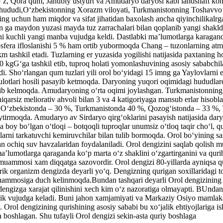
aoʻz, Qora qum, Janubiy ustyurt va Amudaryo daryosi kabi landshaft k
ududi,Oʻzbekistonning Xorazm viloyati, Turkmanistonning Toshavvoʻz vi
ning uchun ham miqdor va sifat jihatidan baxolash ancha qiyinchilikalrg
 ga maydon yuzasi mayda tuz zarrachalari bilan qoplanib yangi shaklda
i kuchli yangi manba vujudga keldi. Dastlabki maʼlumotlarga karagan
sfera ifloslanishi 5 % ham ortib yubormoqda Chang – tuzonlarning atmo
 tashkil etadi. Tuzlarning er yuzasida yogilishi natijasida paxtaning h
 kgGʻga tashkil etib, tuproq holati yomonlashuvining asosiy sababchil
. Shoʻrlangan qum tuzlari yili orol boʻyidagi 15 imng ga Yaylovlarni 
sulotlari hosili pasayib ketmoqda. Daryoning yuqori oqimidagi hududla
lib kelmoqda. Amudaryoning oʻrta oqimi joylashgan. Turkmanistonning 
arsiz meliorativ ahvoli bilan 3 va 4 katigoriyaga mansub erlar hisobla
ili Oʻzbekistonda – 30 %, Turkmanistonda 40 %, Qozogʻistonda – 33 %, 
haytirmoqda. Amudaryo av Sirdaryo qirgʻoklarini pasayish natijasida dar
ga boy boʻlgan oʻtloqi – botqoqli tuproqlar unumsiz oʻtloq taqir choʻl, 
arni tarkatuvchi kemiruvchilar bilan tulib bormoqda. Orol boʻyining san
gan ochiq suv havzalaridan foydalaniladi. Orol dengizini saqlab qolish
 maʼlumotlarga qaraganda koʻp marta oʻz shaklini oʻzgartirganini va qur
i muammosi xam diqqatga sazovordir. Orol dengizi 80-yillarda ayniqsa
ik organizm dengizda deyarli yoʻq. Dengizning qurigan soxillaridagi to
v muammosiga duch kelinmoqda.Bundan tashqari deyarli Orol dengizining
ʻ dengizga xarajat qilinishini xech kim oʻz nazoratiga olmayapti. BUndan
lik vujudga keladi. Buni jahon xamjamiyati va Markaziy Osiyo mamlakat
 Orol dengizining qurishining asosiy sababi bu xoʻjalik ehtiyojlariga is
 boshlagan. Shu tufayli Orol dengizi sekin-asta quriy boshlaga