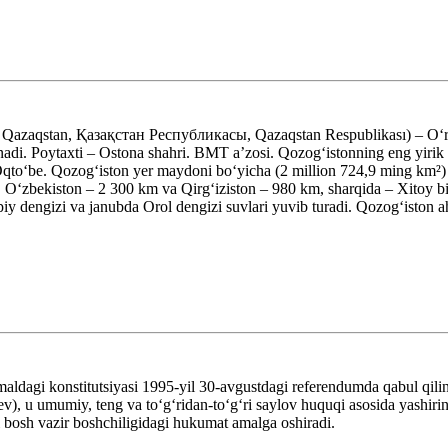
 Qazaqstan, Қазақстан Республикасы, Qazaqstan Respublikası) – Oʻrt
linadi. Poytaxti – Ostona shahri. BMT aʼzosi. Qozogʻistonning eng yiri
Oqtoʻbe. Qozogʻiston yer maydoni boʻyicha (2 million 724,9 ming km²) 
, Oʻzbekiston – 2 300 km va Qirgʻiziston – 980 km, sharqida – Xitoy
iy dengizi va janubda Orol dengizi suvlari yuvib turadi. Qozogʻiston ah
aldagi konstitutsiyasi 1995-yil 30-avgustdagi referendumda qabul qiling
v), u umumiy, teng va toʻgʻridan-toʻgʻri saylov huquqi asosida yashirin
ni bosh vazir boshchiligidagi hukumat amalga oshiradi.