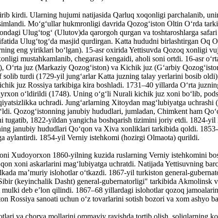
rib kirdi. Ularning hujumi natijasida Qarluq xoqonligi parchalanib, uni
aqsimlandi. Moʻgʻullar hukmronligi davrida Qozogʻiston Oltin Oʻrda tark
ndagi Ulugʻtogʻ (Ulutov)da qarorgoh qurgan va toshtaroshlarga safari 
atida Ulugʻtogʻda masjid qurdirgan. Katta hududni birlashtirgan Oq Oʻrd
ning eng yiriklari boʻlgan). 15-asr oxirida Yettisuvda Qozoq xonligi v
ligi mustahkamlanib, chegarasi kengaidi, aholi soni ortdi. 16-asr oʻrt
v), Oʻrta juz (Markaziy Qozogʻiston) va Kichik juz (Gʻarbiy Qozogʻiston
 solib turdi (1729-yil jungʻarlar Katta juzning talay yerlarini bosib o
ichik juz Rossiya tarkibiga kira boshladi. 1731–40 yillarda Oʻrta juzning
yrxon oʻldirildi (1748). Uning oʻgʻli Nurali kichik juz xoni boʻlib, po
tsizlikka uchradi. Jungʻarlarning Xitoydan magʻlubiyatga uchrashi (17
oʻldi. Qozogʻistonning janubiy hududlari, jumladan, Chimkent ham Qoʻqo
tugatib, 1822-yildan yangicha boshqarish tizimini joriy etdi. 1824-yil
ning janubiy hududlari Qoʻqon va Xiva xonliklari tarkibida qoldi. 18
ga aylantirdi. 1854-yil Verniy istehkomi (hozirgi Olmaota) qurildi.
oni Xudoyorxon 1860-yilning kuzida ruslarning Verniy istehkomini bos
n xoni askarlarini magʻlubiyatga uchratdi. Natijada Yettisuvning barc
kada maʼmuriy islohotlar oʻtkazdi. 1867-yil turkiston general-gubernato
Sibir (keyinchalik Dasht) general-gubernatorligi" tarkibida Akmolinsk va 
at mulki deb eʼlon qilindi. 1867–68 yillardagi islohotlar qozoq jamoalari
ston Rossiya sanoati uchun oʻz tovarlarini sotish bozori va xom ashyo ba
tlari va chorva mollarini ommaviy ravishda tortib olish, soliqlarning k