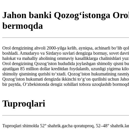
Jahon banki Qozogʻistonga Orol
bermoqda
Orol dengizining ahvoli 2000-yilga kelib, ayniqsa, achinarli boʻlib qol
boshladi. Amudaryo va Sirdaryo suvlari dengizga bormay, sovet davrid
halokat va mahalliy aholining ommaviy kasalliklarga chalinishlari yuz
Orol dengizining Qozogʻiston hududida joylashgan shimoliy qismi bu
ajratilgan 85 million dollar kreditdan foydalanib, uzunligi yigirma 
shimoliy qismining qurishi toʻxtadi. Qozogʻiston hukumatining rasmiy 
Qozogʻiston hukumati dengizda ikkinchi toʻgʻon qurilishi uchun Jahon
bir paytda, Oʻzbekistonda dengiz sohillari tobora uzoqlashib bormoqda
Tuproqlari
Tuproqlari shimolda 52° shahrik.gacha qoratuproq, 52–48° shahrik.lar o