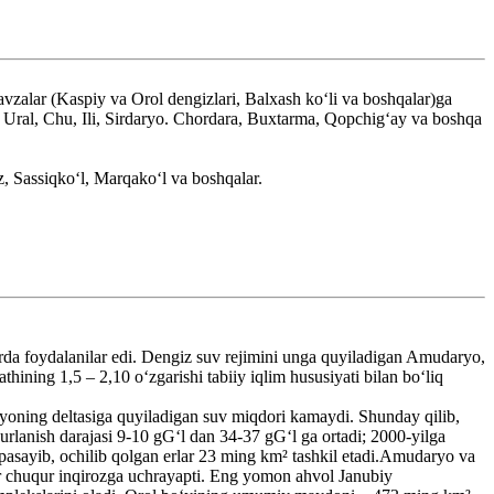
vzalar (Kaspiy va Orol dengizlari, Balxash koʻli va boshqalar)ga
h, Ural, Chu, Ili, Sirdaryo. Chordara, Buxtarma, Qopchigʻay va boshqa
, Sassiqkoʻl, Marqakoʻl va boshqalar.
larda foydalanilar edi. Dengiz suv rejimini unga quyiladigan Amudaryo,
thining 1,5 – 2,10 oʻzgarishi tabiiy iqlim hususiyati bilan boʻliq
aryoning deltasiga quyiladigan suv miqdori kamaydi. Shunday qilib,
urlanish darajasi 9-10 gGʻl dan 34-37 gGʻl ga ortadi; 2000-yilga
 pasayib, ochilib qolgan erlar 23 ming km² tashkil etadi.Amudaryo va
ar chuqur inqirozga uchrayapti. Eng yomon ahvol Janubiy