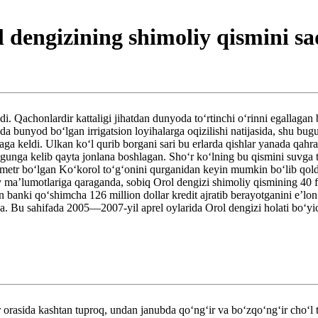
 dengizining shimoliy qismini s
di. Qachonlardir kattaligi jihatdan dunyoda toʻrtinchi oʻrinni egallagan 
a bunyod boʻlgan irrigatsion loyihalarga oqizilishi natijasida, shu bu
aga keldi. Ulkan koʻl qurib borgani sari bu erlarda qishlar yanada qah
gunga kelib qayta jonlana boshlagan. Shoʻr koʻlning bu qismini suvga 
kilometr boʻlgan Koʻkorol toʻgʻonini qurganidan keyin mumkin boʻlib q
maʼlumotlariga qaraganda, sobiq Orol dengizi shimoliy qismining 40 foizi
 banki qoʻshimcha 126 million dollar kredit ajratib berayotganini eʼlo
. Bu sahifada 2005—2007-yil aprel oylarida Orol dengizi holati boʻyich
rasida kashtan tuproq, undan janubda qoʻngʻir va boʻzqoʻngʻir choʻl tupr