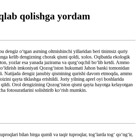
aqlab qolishga yordam
bu dengiz oʻtgan asrning oltmishinchi yillaridan beri tinimsiz quriy
gunga kelib dengizning chorak qismi qoldi, xolos. Oqibatda ekologik
raton, yozlar esa yanada jazirama va qurgʻoqchil boʻlib ketdi. Ammo
toʻldirish imkoniyati Qozogʻiston hukumati Jahon banki tomonidan
oldi. Natijada dengiz janubiy qismining qurishi davom etmoqda, ammo
ni qayta tiklashga erishildi. Joriy yilning aprel oyi boshlarida
n qildi. Orol dengizining Qozogʻiston qismi qayta hayotga kelayotgan
a fotosuratlarini solishtirib koʻrish mumkin.
oqlari bilan birga qumli va taqir tuproqlar, togʻlarda togʻ qoʻngʻir,