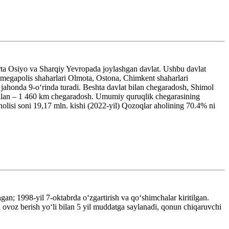
a Osiyo va Sharqiy Yevropada joylashgan davlat. Ushbu davlat
k megapolis shaharlari Olmota, Ostona, Chimkent shaharlari
jahonda 9-oʻrinda turadi. Beshta davlat bilan chegaradosh, Shimol
 bilan – 1 460 km chegaradosh. Umumiy quruqlik chegarasining
olisi soni 19,17 mln. kishi (2022-yil) Qozoqlar aholining 70.4% ni
an; 1998-yil 7-oktabrda oʻzgartirish va qoʻshimchalar kiritilgan.
 ovoz berish yoʻli bilan 5 yil muddatga saylanadi, qonun chiqaruvchi