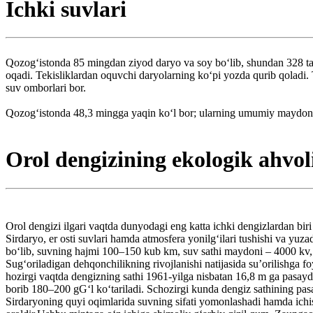
Ichki suvlari
Qozogʻistonda 85 mingdan ziyod daryo va soy boʻlib, shundan 328 tasi
oqadi. Tekisliklardan oquvchi daryolarning koʻpi yozda qurib qoladi. 
suv omborlari bor.
Qozogʻistonda 48,3 mingga yaqin koʻl bor; ularning umumiy maydoni 4
Orol dengizining ekologik ahvol
Orol dengizi ilgari vaqtda dunyodagi eng katta ichki dengizlardan bir
Sirdaryo, er osti suvlari hamda atmosfera yonilgʻilari tushishi va yuza
boʻlib, suvning hajmi 100–150 kub km, suv sathi maydoni – 4000 kv, 
Sugʻoriladigan dehqonchilikning rivojlanishi natijasida suʼorilishga 
hozirgi vaqtda dengizning sathi 1961-yilga nisbatan 16,8 m ga pasayd
borib 180–200 gGʻl koʻtariladi. Schozirgi kunda dengiz sathining pas
Sirdaryoning quyi oqimlarida suvning sifati yomonlashadi hamda ichi