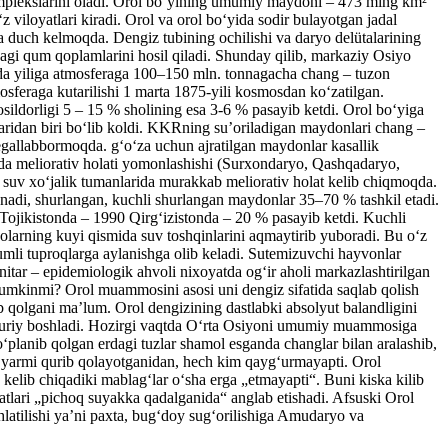
omplekslarini oladi. Orol boʻyining umumiy maydoni – 473 ming km²
loyatlari kiradi. Orol va orol boʻyida sodir bulayotgan jadal
a duch kelmoqda. Dengiz tubining ochilishi va daryo delütalarining
gi qum qoplamlarini hosil qiladi. Shunday qilib, markaziy Osiyo
da yiliga atmosferaga 100–150 mln. tonnagacha chang – tuzon
sferaga kutarilishi 1 marta 1875-yili kosmosdan koʻzatilgan.
osildorligi 5 – 15 % sholining esa 3-6 % pasayib ketdi. Orol boʻyiga
aridan biri boʻlib koldi. KKRning suʼoriladigan maydonlari chang –
egallabbormoqda. gʻoʻza uchun ajratilgan maydonlar kasallik
rda meliorativ holati yomonlashishi (Surxondaryo, Qashqadaryo,
suv xoʻjalik tumanlarida murakkab meliorativ holat kelib chiqmoqda.
nadi, shurlangan, kuchli shurlangan maydonlar 35–70 % tashkil etadi.
Tojikistonda – 1990 Qirgʻizistonda – 20 % pasayib ketdi. Kuchli
yolarning kuyi qismida suv toshqinlarini aqmaytirib yuboradi. Bu oʻz
qumli tuproqlarga aylanishga olib keladi. Sutemizuvchi hayvonlar
itar – epidemiologik ahvoli nixoyatda ogʻir aholi markazlashtirilgan
 mumkinmi? Orol muammosini asosi uni dengiz sifatida saqlab qolish
ib qolgani maʼlum. Orol dengizining dastlabki absolyut balandligini
 quriy boshladi. Hozirgi vaqtda Oʻrta Osiyoni umumiy muammosiga
ʻplanib qolgan erdagi tuzlar shamol esganda changlar bilan aralashib,
 yarmi qurib qolayotganidan, hech kim qaygʻurmayapti. Orol
 kelib chiqadiki mablagʻlar oʻsha erga „etmayapti“. Buni kiska kilib
lari „pichoq suyakka qadalganida“ anglab etishadi. Afsuski Orol
hlatilishi yaʼni paxta, bugʻdoy sugʻorilishiga Amudaryo va