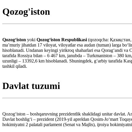
Qozog'iston
Qozogʻiston
yoki
Qozogʻiston Respublikasi
(qozoqcha: Қазақстан,
maʼmuriy jihatdan 17 viloyat, viloyatlar esa audan (tuman) larga boʻ
hisoblanadi. Undanan keyingi yirikroq shaharlari esa Qoragʻandi va 
tarafida Rossiya bilan – 6 467 km, janubda – Turkmaniston – 380 km
uzunligi – 13392,6 km hisoblanadi. Shuningdek, gʻarbiy tarafida Kasp
tashkil qiladi.
Davlat tuzumi
Qozogʻiston – boshqaruvning prezidentlik shaklidagi unitar davlat. Am
Davlat boshligʻi – prezident (2019-yil apreldan Qosim-Joʻmart Toqaye
hokimiyatni 2 palatali parlament (Senat va Majlis), ijroiya hokimiyat