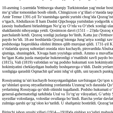
10-asrning 1-yarmida Yettisuvga sharqiy Turkistondan yagʻmolar bosti
moʻgʻullar tomonidan bosib olinib, Chingizxon oʻgʻillari oʻrtasida t
Amir Temur 1391-yil Toʻxtamishga qarshi yurishi chogʻida Qozogʻisto
oʻtgach, Abdullaxon II ham Dashti Qipchoqqa yurishidan yodgorlik sif
(asosiy hududlarni birlashtirgan Noʻgʻay Oʻrda va Oʻzbek xonligi ular
shakllanishi nihoyasiga yetdi. Qosimxon davri (1511 – 23)da Qozoq xon
parchalanib ketdi. Qozoq xonligi juzlarga boʻlinib, Katta juz (Yettisu
paydo boʻldi. 18-asr boshlarida Qozogʻistonga Jungʻariya xonligi xavf
podshosiga fuqarolikka olishni iltimos qilib murojaat qildi. 1731-yil K
oʻrtalarida qozoq sultonlari orasida nizo kuchayib, pirovardida Abulxa
qismiga, shuningdek, Xivaga ham yoyishga urindi. Ammo u muvaffaqiya
boʻlgan Katta juzda manjurlar hukmronligi oʻrnatilishi xavfi paydo b
(1815), Vali (1819) vafotidan soʻng podsho hukumati xon hokimiyatini 
hokimiyatini cheklaydigan hududiy boshqaruvga oʻtildi. Dasht yerlar
xonligiga qarashli Oqmachit qalʼasini ishgʻol qilib, uni tayanch punkt
Rossiyaning taʼsiri kuchayib borayotganligidan xavfsiragan Qoʻqon x
qoʻshinlari qozoq otryadlarining yordamida Uzunogʻoch darasida Qoʻqo
yerlarining Rossiyaga qoʻshib olinishi tugallandi. Podsho hukumati oʻl
general-gubernatorligi tarkibida Ural va Toʻrgʻay viloyatlari, Gʻarbiy 
uyezdlar volostlarga, volostlar ovullarga boʻlindi. Barcha yerlar davl
zulmiga qarshi qoʻzgʻolon koʻtarildi. U shafqatsiz bostirildi. Qozogʻi
Birinchi jahon urushi yillari (1914—1918)da qishloq xoʻjaligi mahsulo