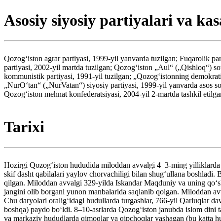
Asosiy siyosiy partiyalari va k
Qozogʻiston agrar partiyasi, 1999-yil yanvarda tuzilgan; Fuqarolik par
partiyasi, 2002-yil martda tuzilgan; Qozogʻiston „Aul“ („Qishloq“) so
kommunistik partiyasi, 1991-yil tuzilgan; „Qozogʻistonning demokratik
„NurOʻtan“ („NurVatan“) siyosiy partiyasi, 1999-yil yanvarda asos sol
Qozogʻiston mehnat konfederatsiyasi, 2004-yil 2-martda tashkil etilga
Tarixi
Hozirgi Qozogʻiston hududida miloddan avvalgi 4–3-ming yilliklarda (
skif dasht qabilalari yaylov chorvachiligi bilan shugʻullana boshlad
qilgan. Miloddan avvalgi 329-yilda Iskandar Maqduniy va uning qoʻsh
jangini olib borgani yunon manbalarida saqlanib qolgan. Miloddan avva
Chu daryolari oraligʻidagi hudullarda turgashlar, 766-yil Qarluqlar d
boshqa) paydo boʻldi. 8–10-asrlarda Qozogʻiston janubda islom dini ta
va markaziy hududlarda qimoqlar va qipchoqlar yashagan (bu katta h