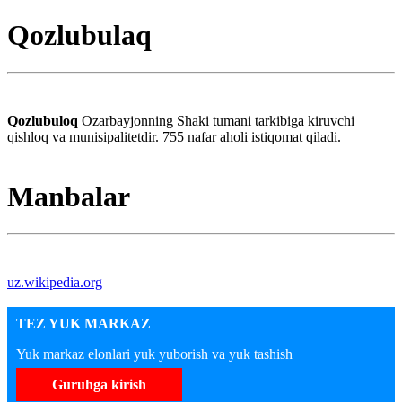
Qozlubulaq
Qozlubuloq
Ozarbayjonning Shaki tumani tarkibiga kiruvchi
qishloq va munisipalitetdir. 755 nafar aholi istiqomat qiladi.
Manbalar
uz.wikipedia.org
TEZ YUK MARKAZ
Yuk markaz elonlari yuk yuborish va yuk tashish
Guruhga kirish