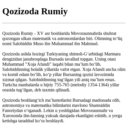
Qozizoda Rumiy
Qozizoda Rumiy - XV asr boshlarida Movoraunnahrda shuhrat
qozongan ulkan matematik va astronomlardan biri. Olimning to‘liq
nomi Salohiddin Muso ibn Muhammad ibn Mahmud.
Qozizoda aslida hozirgi Turkiyaning shimoli-G‘arbidagi Marmara
dengizidan janubroqdaga Bursada tavallud topgan. Uning otasi
Muhammad "Xoja Afandi" laqabi bilan ma’lum bo‘lib,
Salohiddinning bolalik yillarida vafot etgan. Xoja Afandi ancha olim
va komil odam bo‘lib, ko‘p yillar Bursaning qozisi lavozimida
xizmat qilgan. Salohiddinning tug‘ilgan yili aniq ma’lum emas.
Turkcha manbalarda u hijriy 755-765 (melodiy 1354-1364) yillar
orasida tug‘ilgan, deb taxmin qilinadi.
Qozizoda boshlang‘ich ma’lumotlarini Bursadagi madrasada olib,
astronomiya va matematika bilimlarini mavlono Shamsiddin
Fanoriydan o‘rganadi. Lekin u yoshligidan Movoraunnahr va
Xurosonda ilm-fanning yuksak darajada ekanligini eshitib, u yerga
ketishga taraddud ko‘ra boshlaydi.