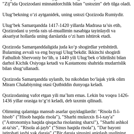
"Zij"ida Qozizodani minnatdorchilik bilan "ustozim" deb tilga oladi.
Ulug‘bekning o‘zi aytganidek, uning ustozi Qozizoda Rumiydir.
Ulug‘bek Samarqandda 1417-1420 yillarda Madrasa ta’sis etib,
Qozizodani u yerda rais ul-muallimin nasabiga tayinlaydi va
aksariyat hollarda uning darslarida o‘zi ham ishtirok etadi.
Qozizoda Samarqanddaligida juda ko‘p shogirdlar yetishtirdi.
Bularning avvali va eng buyugi Ulug‘bekdir. Ikkinchi shogirdi
Fathulloh Shervoniy bo‘lib, u 1449 yili Ulug‘bek o‘ldirilishi bilan
darhol Kichik Osiyoga ketadi va Kastamonu shahrida mudarrislik
bilan shug‘ullanadi.
Qozizoda Samarqandda uylanib, bu nikohdan bo‘lajak yirik olim
Miram Chalabiyning otasi Qutbiddin dunyoga keladi.
Qozizodaning vafot etgan yili ma’lum emas. Lekin bu voqea 1426-
1436 yillar orasiga to‘g‘ri keladi, deb taxmin qilinadi.
Olimning qalamiga mansub asarlar quyidagilardir: "Risola fi-l-
hisob" ("Hisob haqida risola"), "Sharhi mulaxxis fi-l-xay'a"
("Astronomiya haqida qisqacha risolaning sharxi"), "Sharhi ashkol
at-ta'sis", "Risola al-jayb" ("Sinus haqida risola"), "Dar bayoni
istirohati jaybi yak daraja" ("Bir daraja sinusini aniqlash usulining