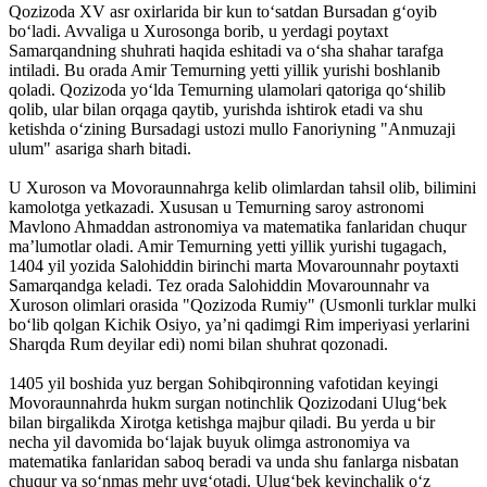
Qozizoda XV asr oxirlarida bir kun to‘satdan Bursadan g‘oyib
bo‘ladi. Avvaliga u Xurosonga borib, u yerdagi poytaxt
Samarqandning shuhrati haqida eshitadi va o‘sha shahar tarafga
intiladi. Bu orada Amir Temurning yetti yillik yurishi boshlanib
qoladi. Qozizoda yo‘lda Temurning ulamolari qatoriga qo‘shilib
qolib, ular bilan orqaga qaytib, yurishda ishtirok etadi va shu
ketishda o‘zining Bursadagi ustozi mullo Fanoriyning "Anmuzaji
ulum" asariga sharh bitadi.
U Xuroson va Movoraunnahrga kelib olimlardan tahsil olib, bilimini
kamolotga yetkazadi. Xususan u Temurning saroy astronomi
Mavlono Ahmaddan astronomiya va matematika fanlaridan chuqur
ma’lumotlar oladi. Amir Temurning yetti yillik yurishi tugagach,
1404 yil yozida Salohiddin birinchi marta Movarounnahr poytaxti
Samarqandga keladi. Tez orada Salohiddin Movarounnahr va
Xuroson olimlari orasida "Qozizoda Rumiy" (Usmonli turklar mulki
bo‘lib qolgan Kichik Osiyo, ya’ni qadimgi Rim imperiyasi yerlarini
Sharqda Rum deyilar edi) nomi bilan shuhrat qozonadi.
1405 yil boshida yuz bergan Sohibqironning vafotidan keyingi
Movoraunnahrda hukm surgan notinchlik Qozizodani Ulug‘bek
bilan birgalikda Xirotga ketishga majbur qiladi. Bu yerda u bir
necha yil davomida bo‘lajak buyuk olimga astronomiya va
matematika fanlaridan saboq beradi va unda shu fanlarga nisbatan
chuqur va so‘nmas mehr uyg‘otadi. Ulug‘bek keyinchalik o‘z