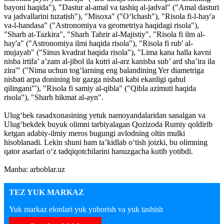
bayoni haqida"), "Dastur al-amal va tashiq al-jadval" ("Amal dasturi
va jadvallarini tuzatish"), "Misoxa" ("O‘lchash"), "Risola fi-l-hay'a
va-l-handasa" ("Astronomiya va geometriya haqidagi risola"),
"Sharh at-Tazkira", "Sharh Tahrir al-Majistiy", "Risola fi ilm al-
hay'a" ("Astronomiya ilmi haqida risola"), "Risola fi rub' al-
mujayab" ("Sinus kvadrat haqida risola"), "Lima kana halla kavni
nisba irtifa’ a’zam al-jibol ila kutri al-arz kanisba sub’ ard sha’ira ila
zira'" ("Nima uchun tog‘larning eng balandining Yer diametriga
nisbati arpa donining bir gazga nisbati kabi ekanligi qabul
qilingani"'), "Risola fi samiy al-qibla" ("Qibla azimuti haqida
risola"), "Sharh hikmat al-ayn".
Ulug‘bek rasadxonasining yetuk namoyandalaridan sanalgan va
Ulug‘bekdek buyuk olimni tarbiyalagan Qozizoda Rumiy qoldirib
ketgan adabiy-ilmiy meros bugungi avlodning oltin mulki
hisoblanadi. Lekin shuni ham ta’kidlab o‘tish joizki, bu olimning
qator asarlari o‘z tadqiqotchilarini hanuzgacha kutib yotibdi.
Manba: arboblar.uz
TEZ YUK MARKAZ
Yuk markaz elonlari yuk yuborish va yuk tashish