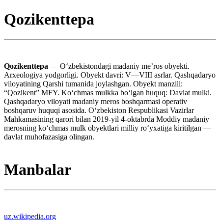
Qozikenttepa
Qozikenttepa
— Oʻzbekistondagi madaniy meʼros obyekti.
Arxeologiya yodgorligi. Obyekt davri: V—VIII asrlar. Qashqadaryo
viloyatining Qarshi tumanida joylashgan. Obyekt manzili:
“Qozikent” MFY. Koʻchmas mulkka boʻlgan huquq: Davlat mulki.
Qashqadaryo viloyati madaniy meros boshqarmasi operativ
boshqaruv huquqi asosida. Oʻzbekiston Respublikasi Vazirlar
Mahkamasining qarori bilan 2019-yil 4-oktabrda Moddiy madaniy
merosning koʻchmas mulk obyektlari milliy roʻyxatiga kiritilgan —
davlat muhofazasiga olingan.
Manbalar
uz.wikipedia.org