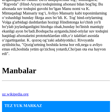
"Rigveda" (Hind-Aryan) toshqinining afsonasi bilan bog'liq; Bu
afsonada suv toshqini guvohi boʻlgan Manu nomi va K.
Mintaqadagi Mansariy togʻi, Avliyo Mansariy kabi toponimlarning
oʻxshashligi bunday fikrga asos boʻldi. K. Tog' hind-oriylarning
Volga g'arbidagi dashtlardan hozirgi Hindistonga ko'chish yo'li
bo'ylab joylashganligini hisobga olsak,bunday bo'linish mantiqiy
ekanligi ayon bo'ladi.Boshqacha aytganda,hind-oriylar suv toshqini
haqidagi afsonalarini prototurklardan olib,oʻz talablari asosida
oʻzgartirganlar. K. qozoq ogʻzaki adabiyotida.t. Rivoyatda
aytilishicha, "Qozig'urtning boshida kema bor edi,nega u avliyo
emas edi,boshida yetim qo'zichoq yotardi,Cho'pan ota esa hayvon
edi".
Manbalar
uz.wikipedia.org
TEZ YUK MARKAZ