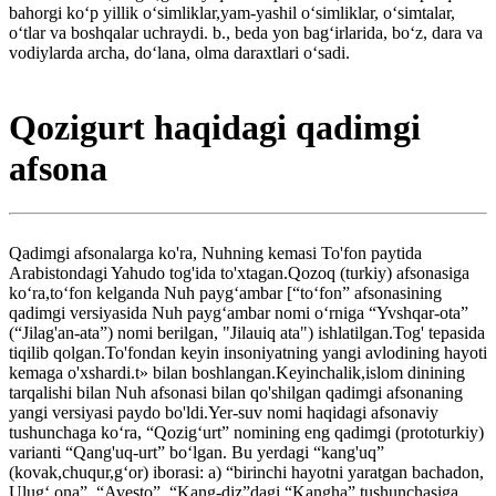
bahorgi koʻp yillik oʻsimliklar,yam-yashil oʻsimliklar, oʻsimtalar,
oʻtlar va boshqalar uchraydi. b., beda yon bagʻirlarida, boʻz, dara va
vodiylarda archa, doʻlana, olma daraxtlari oʻsadi.
Qozigurt haqidagi qadimgi
afsona
Qadimgi afsonalarga ko'ra, Nuhning kemasi To'fon paytida
Arabistondagi Yahudo tog'ida to'xtagan.Qozoq (turkiy) afsonasiga
koʻra,toʻfon kelganda Nuh paygʻambar [“toʻfon” afsonasining
qadimgi versiyasida Nuh paygʻambar nomi oʻrniga “Yvshqar-ota”
(“Jilag'an-ata”) nomi berilgan, "Jilauiq ata") ishlatilgan.Tog' tepasida
tiqilib qolgan.To'fondan keyin insoniyatning yangi avlodining hayoti
kemaga o'xshardi.t» bilan boshlangan.Keyinchalik,islom dinining
tarqalishi bilan Nuh afsonasi bilan qo'shilgan qadimgi afsonaning
yangi versiyasi paydo bo'ldi.Yer-suv nomi haqidagi afsonaviy
tushunchaga koʻra, “Qozigʻurt” nomining eng qadimgi (prototurkiy)
varianti “Qang'uq-urt” boʻlgan. Bu yerdagi “kang'uq”
(kovak,chuqur,gʻor) iborasi: a) “birinchi hayotni yaratgan bachadon,
Ulugʻ ona”, “Avesto”, “Kang-diz”dagi “Kangha” tushunchasiga