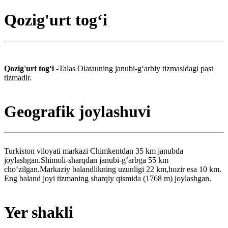
Qozig'urt togʻi
Qozig'urt togʻi
-Talas Olatauning janubi-gʻarbiy tizmasidagi past
tizmadir.
Geografik joylashuvi
Turkiston viloyati markazi Chimkentdan 35 km janubda
joylashgan.Shimoli-sharqdan janubi-gʻarbga 55 km
choʻzilgan.Markaziy balandlikning uzunligi 22 km,hozir esa 10 km.
Eng baland joyi tizmaning sharqiy qismida (1768 m) joylashgan.
Yer shakli