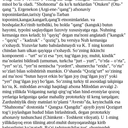
misol boʻla oladi. "Shohnoma" da ko'k turklardan "Otuken'' (Otu-"
qang "), Ergenekon (Argi-ene-"qang") afsonaviy
toponimlardan,tarixiy Qang'u-Tarban
toponimi,kangar,kangarli,qang'li etnonimlaridan. va
boshqalar.Ko'rinib turibdiki, bu holda "qang" (kanguk) butun
hayotni, typolni saqlaydigan fazoviy xususiyatga ega. Nuhning
kemasiga mos keladi; b) "qayiq" degan ma'noni anglatadi ("kanguk"
- "qayiq" - "kadzuk" - "qoziq"), bu versiya Nuh kemasiga
o'xshaydi. Yozuvlar hatto bahslashmaydi va K. T ning konturi
chindan ham ulkan qayiqqa o'xshaydi. Soʻzning ikkinchi
komponenti – “urt” soʻzi esa “yer, tugʻilgan joy, muhit, kindik”
ma’nolarini bildiradi (umuman, turkcha “jurt – yurt”, “oʻrda – oʻrta”,
“yer” soʻzi, “yer”ni nemischa “yordert”, shumercha “eridu”, “oʻrta”
soʻzlari bilan solishtirish mumkin. Oʻshanda “Qozigʻurt” soʻzining
asl ma’nosi “butun hayot erkin boʻlgan joy (tugʻilgan joy)” yoki
“yer” (tugʻilgan joy) boʻlgan. Soʻzning turkiy til asosidagi talqiniga
koʻra, K. miloddan avvalgi haqidagi afsona Miloddan avvalgi 2-
ming yillikda Volganing narigi qirgʻogʻidan hind-eroniylar qozoq
yerlariga kelguniga qadar mahalliy prototurkiy til keng tarqalgan;
Zardushtiylik diniy matnlari toʻplami “Avesto”da, keyinchalik esa
“Shahnoma” dostonida “ Qangxa /Qangdiz” ajoyib joyni Qozigurt
togʻi joylashgan hudud bilan birlashtiradi, degan prototurkiy
afsonaviy tushunchasi (Chimkent - Toshkent viloyati). U 1-ming
yillikdayoq eron tilining atrof-muhit dunyoqarashiga kirib
kelganligini koʻrsatadi. Ba'zi tadqiqotchilar tog', shuningdek,