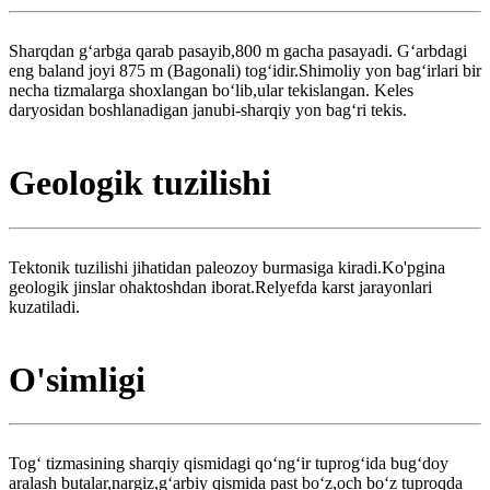
Sharqdan gʻarbga qarab pasayib,800 m gacha pasayadi. Gʻarbdagi
eng baland joyi 875 m (Bagonali) togʻidir.Shimoliy yon bagʻirlari bir
necha tizmalarga shoxlangan boʻlib,ular tekislangan. Keles
daryosidan boshlanadigan janubi-sharqiy yon bagʻri tekis.
Geologik tuzilishi
Tektonik tuzilishi jihatidan paleozoy burmasiga kiradi.Ko'pgina
geologik jinslar ohaktoshdan iborat.Relyefda karst jarayonlari
kuzatiladi.
O'simligi
Togʻ tizmasining sharqiy qismidagi qoʻngʻir tuprogʻida bugʻdoy
aralash butalar,nargiz,gʻarbiy qismida past boʻz,och boʻz tuproqda