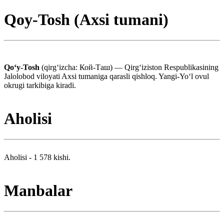
Qoy-Tosh (Axsi tumani)
Qoʻy-Tosh
(qirgʻizcha: Кой-Таш) — Qirgʻiziston Respublikasining
Jalolobod viloyati Axsi tumaniga qarasli qishloq. Yangi-Yoʻl ovul
okrugi tarkibiga kiradi.
Aholisi
Aholisi - 1 578 kishi.
Manbalar