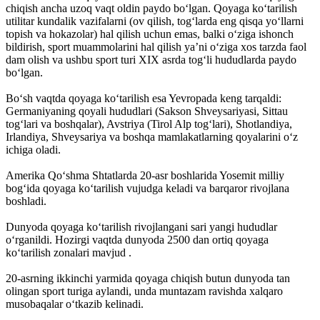
chiqish ancha uzoq vaqt oldin paydo bo‘lgan. Qoyaga ko‘tarilish
utilitar kundalik vazifalarni (ov qilish, tog‘larda eng qisqa yo‘llarni
topish va hokazolar) hal qilish uchun emas, balki o‘ziga ishonch
bildirish, sport muammolarini hal qilish ya’ni o‘ziga xos tarzda faol
dam olish va ushbu sport turi XIX asrda tog‘li hududlarda paydo
bo‘lgan.
Bo‘sh vaqtda qoyaga ko‘tarilish esa Yevropada keng tarqaldi:
Germaniyaning qoyali hududlari (Sakson Shveysariyasi, Sittau
tog‘lari va boshqalar), Avstriya (Tirol Alp tog‘lari), Shotlandiya,
Irlandiya, Shveysariya va boshqa mamlakatlarning qoyalarini o‘z
ichiga oladi.
Amerika Qo‘shma Shtatlarda 20-asr boshlarida Yosemit milliy
bog‘ida qoyaga ko‘tarilish vujudga keladi va barqaror rivojlana
boshladi.
Dunyoda qoyaga ko‘tarilish rivojlangani sari yangi hududlar
o‘rganildi. Hozirgi vaqtda dunyoda 2500 dan ortiq qoyaga
ko‘tarilish zonalari mavjud .
20-asrning ikkinchi yarmida qoyaga chiqish butun dunyoda tan
olingan sport turiga aylandi, unda muntazam ravishda xalqaro
musobaqalar o‘tkazib kelinadi.