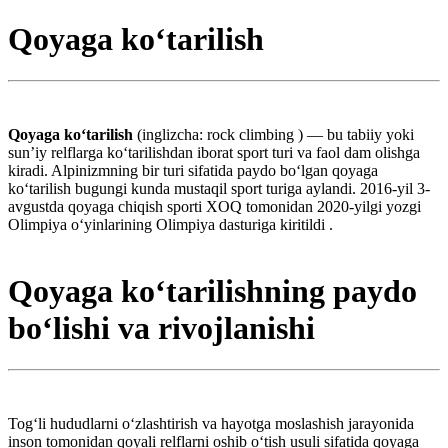
Qoyaga ko‘tarilish
Qoyaga ko‘tarilish
(inglizcha: rock climbing ) — bu tabiiy yoki
sun’iy relflarga ko‘tarilishdan iborat sport turi va faol dam olishga
kiradi. Alpinizmning bir turi sifatida paydo bo‘lgan qoyaga
ko‘tarilish bugungi kunda mustaqil sport turiga aylandi. 2016-yil 3-
avgustda qoyaga chiqish sporti XOQ tomonidan 2020-yilgi yozgi
Olimpiya o‘yinlarining Olimpiya dasturiga kiritildi .
Qoyaga ko‘tarilishning paydo
bo‘lishi va rivojlanishi
Tog‘li hududlarni o‘zlashtirish va hayotga moslashish jarayonida
inson tomonidan qoyali relflarni oshib o‘tish usuli sifatida qoyaga