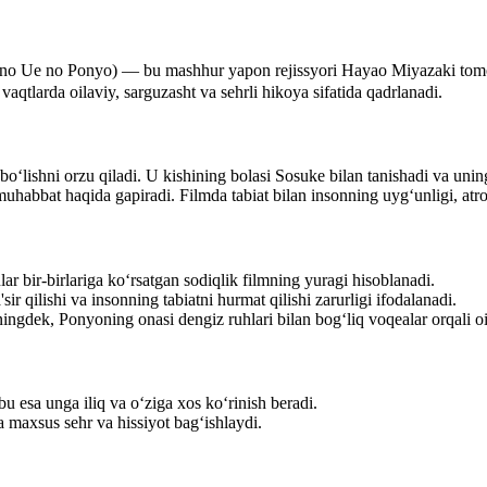
no Ponyo) — bu mashhur yapon rejissyori Hayao Miyazaki tomonidan
vaqtlarda oilaviy, sarguzasht va sehrli hikoya sifatida qadrlanadi.
‘lishni orzu qiladi. U kishining bolasi Sosuke bilan tanishadi va unin
muhabbat haqida gapiradi. Filmda tabiat bilan insonning uyg‘unligi, atr
ar bir-birlariga ko‘rsatgan sodiqlik filmning yuragi hisoblanadi.
ir qilishi va insonning tabiatni hurmat qilishi zarurligi ifodalanadi.
ngdek, Ponyoning onasi dengiz ruhlari bilan bog‘liq voqealar orqali oi
u esa unga iliq va o‘ziga xos ko‘rinish beradi.
a maxsus sehr va hissiyot bag‘ishlaydi.