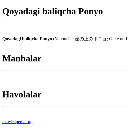
Qoyadagi baliqcha Ponyo
Qoyadagi baliqcha Ponyo
(Yaponcha: 崖の上のポニョ; Gake no Ue no Pon
Manbalar
Havolalar
uz.wikipedia.org