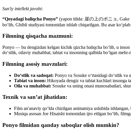
Sun'iy intellekt javobi:
“Qoyadagi baliqcha Ponyo”
(yapon tilida: 崖の上のポニョ, Gake no Ue 
bo‘lib, Ghibli studiyasi tomonidan ishlab chiqarilgan. Bu asar ko‘plab 
Filmning qisqacha mazmuni:
Ponyo — bu dengizdan kelgan kichik qizcha baliqcha bo‘lib, u inson bo
do‘stlik, oilaviy muhabbat, tabiat va insonning qalbida bo‘lgan mehr-
Filmning asosiy mavzulari:
Do‘stlik va sadoqat:
Ponyo va Sosuke o‘rtasidagi do‘stlik va ul
Tabiat va inson:
Hikoyada dengiz va tabiat kuchlari insonga ta's
Oila va muhabbat:
Sosuke va uning onasi munosabatlari, shuni
Texnik va san’at jihatidan:
Film an'anaviy qo‘lda chizilgan animatsiya uslubida ishlangan, b
Musiqa asosan Joe Hisaishi tomonidan ijro etilgan bo‘lib, filmg
Ponyo filmidan qanday saboqlar olish mumkin?