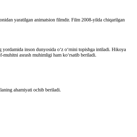
 yaratilgan animatsion filmdir. Film 2008-yilda chiqarilgan
g yordamida inson dunyosida o‘z o‘rnini topishga intiladi. Hikoya
of-muhitni asrash muhimligi ham ko‘rsatib beriladi.
laning ahamiyati ochib beriladi.