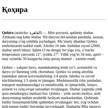
Қоҳира
Qohira
(arabcha: القاهرة‎) — Misr poytaxti, qadimiy shahar.
Afrikada eng katta shahar. Nil daryosi del-tasidan janubida, asosan,
daryoning oʻng sohilida joylashgan. Maʼmuriy jihatdan Qohira
muhofazasini tashkil etadi. Aholisi 16 mln. kishidan ziyod (2000,
shahar atrofi bilan). Iqlimi Oʻrta dengiz boʻyiga xos, oʻrtacha
temperatura yanvarda 12°, iyulda 27°. Yillik yogʻin 34 mm, aprel –
may oylarida 50 kungacha issiq quruq shamol – xamsin esadi.
Qohira – xalqaro havo, mamlakatning temir yoʻl, avtomobil va
daryo yoʻllarining yirik chorrahasi. Qohira va uning atrofida
mamlakat sanoat korxonalarining 1/4 qismi, fabrika va zavod
ishchilarining 1/3 qismi toʻplangan. Mashinasozlik (shu jumladan,
transport mashinasozligi) va metallsozlik, toʻqimachilik, kimyo,
sement va oziq-ovqat sanoatlari rivojlangan. Shahar yaqinida yirik
qora metallurgiya markazi bor. Qohira – yirik savdo-moliya, arab
dunyosining muhim noshirlik faoliyati markazlaridan. Qohirada
badiiy hunarmandchilik qadimdan rivojlangan: teri, yogʻochdan
turli-tuman badiiy buyumlar tayyorlanadi. Shaharda Misr muzeyi,