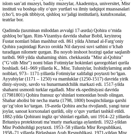
islom sanʼati muzeyi, badiiy muzeylar, Akademiya, universitet, Misr
instituti va boshqa oliy oʻquv yurtlari va ilmiy tadqiqot muassasalari
(choʻl, tro-pik tibbiyot, qishloq xoʻjaligi institutlari), kutubxonalar,
teatrlar bor.
Qadimda (taxminan miloddan avvalgi 17-asrda) Qohira oʻrnida
qishloq boʻlgan. Rim-Vizantiya davrida shahar Bobil, keyinroq
Fustat nomlari bilan mashhur edi. 861 yilda Ahmad al-Fargʻoniy
Qohira yaqinidagi Ravzo orolda Nil daryosi suvi sathini oʻlchab
turadigan nilometr qurgan. Bu noyob inshoot hozirgi qadar saqlanib
turibdi. 969 yilda shaharning shim. chekkasida "Misr al-Qohira"
("Gʻolib Misr") nomi bilan Fotimiylar hokimlari qarorgohlari qurila
boshladi. 641–969 yillarda K,. Misr, Tuluniylar, Ixshidiylarning arab
noiblari, 973– 1171-yillarda Fotimiylar xalifaligi poytaxti boʻlgan.
Ayyubiylar (1171 – 1250) va mamluklar (1250-1517) davrida yirik
diniy-siyosiy, savdo va hunarmandchilik markazi edi. 1517-yilda
shaharni usmonli turklar egalladi. Misr ek-speditsiyasi davrida
(17981801) Qohira fransuz qoʻshinlari tomonidan bosib olingan.
Shahar aholisi bir necha marta (1798, 1800) bosqinchilarga qarshi
qoʻzgʻolon koʻtargan. 19-asrda Qohira ancha rivojlandi, yangi turar
joylar, sanoat korxonalari qurildi, oliy oʻquv yurtlari tashkil etildi.
1882-yilda Qohirani ingliz qoʻshinlari egallab, uni 1914–22 yillarda
Britaniya protektorati maʼmuriy markaziga aylantirdi. 1922-yildan
Misr Podshohligi poytaxti. 1953–58 yillarda Misr Respublikasi,
1958–71 yillarda Birlashgan Arab Respublikasi, 1971-yildan Misr