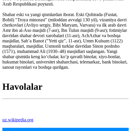
Arab Respublikasi poytaxti.
Shahar eski va yangi qismlardan iborat. Eski Qohirada (Fustat,
Bobil) "Troya minorasi" (miloddan avvalgi 130 yil), vizantiya davri
cherkovlari (Avliyo sergiy, Bibi Maryam, Varvara) va ilk arab davri
Amr ibn al-Aso masjidi (7-asr), Ibn Tulun masjidi (9-asr); fotimiylar
davridan shahar devori xarobalari (11-asr), AchAzhar va boshqa
masjidlar, Sabʼa Banot ("Yetti qiz", 11-asr), Umm Kulsum (1122)
maqbaralari, masjidlar, Usmonli turklar davridan Sinon poshsho
(1571), muhammad Ali (1930–48) masjidlari saqlangan. Yangi
shahar qismida keng koʻchalar, koʻp qavatli binolar, xiyo-bonlar,
hukumat binolari, universitet shaharchasi, telemarkaz, bank binolari,
sanoat rayonlari va boshqa qurilgan.
Havolalar
uz.wikipedia.org