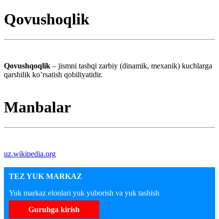
Qovushoqlik
Qovushqoqlik
– jismni tashqi zarbiy (dinamik, mexanik) kuchlarga
qarshilik ko’rsatish qobiliyatidir.
Manbalar
uz.wikipedia.org
TEZ YUK MARKAZ
Yuk markaz elonlari yuk yuborish va yuk tashish
Guruhga kirish