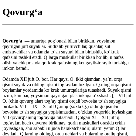
Qovurg‘a
Qovurgʻa
— umurtqa pogʻonasi bilan birikkan, yoysimon
qayrilgan juft suyaklar. Sudralib yuruvchilar, qushlar, sut
emizuvchilar va odamda toʻsh suyagi bilan birlashib, koʻkrak
qafasini tashkil etadi. Q.larga muskullar birikkan boʻlib, u nafas
olish va chiqarishda qoʻkrak qafasining kengayib-torayib turishiga
imkon beradi.
Odamda XII juft Q. bor. Har qaysi Q. ikki qismdan, yaʼni orqa
qismi suyak va oldingi qismi togʻaydan tuzilgan. Q.ning orqa qismi
boylamlar yordamida koʻkrak umurtqalariga tutashadi. Suyak qismi
uzun, kambar, yoysimon qayrilgan plastinkaga oʻxshash. [—VII juft
Q. (chin qovurgʻalar) togʻay qismi orqali bevosita toʻsh suyagiga
birikadi. VIII—IX—X juft Q.ning (soxta Q.) oldingi qismlari
bevosita toʻsh suyagiga yopishmasdan, oʻzidan yuqorida joylashgan
VII qovurgʻaning togʻayiga tutashadi. Qolgan XI—XII juft q.
togʻaylari hech qayerga birikmay, qorin muskullari orasida erkin
joylashgan, shu sababli u juda harakatchandir; ularni yetim Q.lar
deyiladi. Q.larning oldingi, orqa uchlari va bularning oraliq qismi,