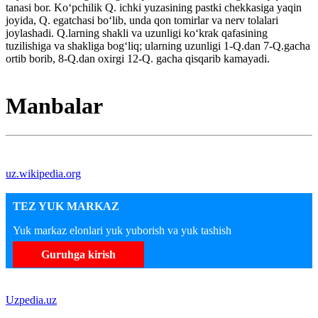
tanasi bor. Koʻpchilik Q. ichki yuzasining pastki chekkasiga yaqin
joyida, Q. egatchasi boʻlib, unda qon tomirlar va nerv tolalari
joylashadi. Q.larning shakli va uzunligi koʻkrak qafasining
tuzilishiga va shakliga bogʻliq; ularning uzunligi 1-Q.dan 7-Q.gacha
ortib borib, 8-Q.dan oxirgi 12-Q. gacha qisqarib kamayadi.
Manbalar
uz.wikipedia.org
TEZ YUK MARKAZ
Yuk markaz elonlari yuk yuborish va yuk tashish
Guruhga kirish
Uzpedia.uz