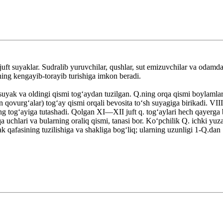
 suyaklar. Sudralib yuruvchilar, qushlar, sut emizuvchilar va odamda to
ining kengayib-torayib turishiga imkon beradi.
 suyak va oldingi qismi togʻaydan tuzilgan. Q.ning orqa qismi boylamla
 qovurgʻalar) togʻay qismi orqali bevosita toʻsh suyagiga birikadi. VI
togʻayiga tutashadi. Qolgan XI—XII juft q. togʻaylari hech qayerga bi
qa uchlari va bularning oraliq qismi, tanasi bor. Koʻpchilik Q. ichki yu
krak qafasining tuzilishiga va shakliga bogʻliq; ularning uzunligi 1-Q.da