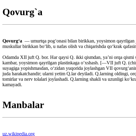
Qovurg`a
Qovurgʻa
— umurtqa pogʻonasi bilan birikkan, yoysimon qayrilgan juft
muskullar birikkan boʻlib, u nafas olish va chiqarishda qoʻkrak qafas
Odamda XII juft Q. bor. Har qaysi Q. ikki qismdan, yaʼni orqa qismi
kambar, yoysimon qayrilgan plastinkaga oʻxshash. [—VII juft Q. (chin
suyagiga yopishmasdan, oʻzidan yuqorida joylashgan VII qovurgʻaning 
juda harakatchandir; ularni yetim Q.lar deyiladi. Q.larning oldingi, or
tomirlar va nerv tolalari joylashadi. Q.larning shakli va uzunligi koʻ
kamayadi.
Manbalar
uz.wikipedia.org