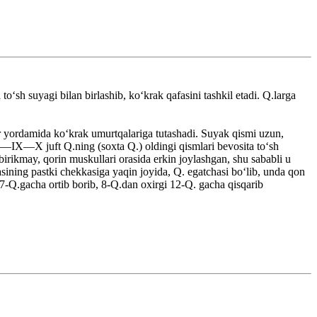
ʻsh suyagi bilan birlashib, koʻkrak qafasini tashkil etadi. Q.larga
r yordamida koʻkrak umurtqalariga tutashadi. Suyak qismi uzun,
II—IX—X juft Q.ning (soxta Q.) oldingi qismlari bevosita toʻsh
rikmay, qorin muskullari orasida erkin joylashgan, shu sababli u
zasining pastki chekkasiga yaqin joyida, Q. egatchasi boʻlib, unda qon
n 7-Q.gacha ortib borib, 8-Q.dan oxirgi 12-Q. gacha qisqarib