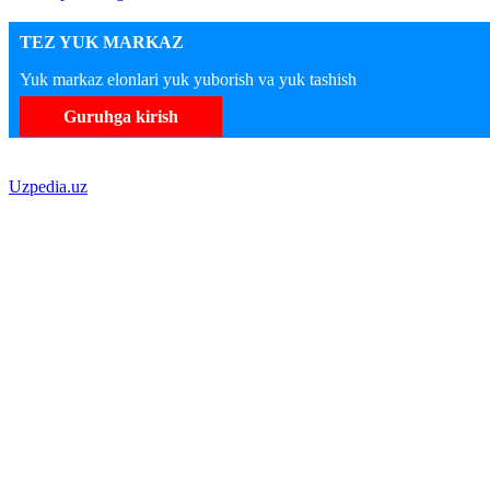
TEZ YUK MARKAZ
Yuk markaz elonlari yuk yuborish va yuk tashish
Guruhga kirish
Uzpedia.uz