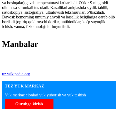
va boshqalar) gavda temperaturasi koʻtariladi. Oʻtkir S.ning oldi
olinmasa surunkali tus oladi. Kasallikni aniqlashda siydik tahlili,
sistoskopiya, sistografiya, ultratovush tekshiruvlari oʻtkaziladi.
Davosi: bemorning umumiy ahvoli va kasallik belgilariga qarab olib
boriladi (ogʻriq qoldiruvchi dorilar, antibiotiklar, koʻp suyuqlik
ichish, vanna, fiziomuolajalar buyuriladi.
Manbalar
uz.wikipedia.org
TEZ YUK MARKAZ
Yuk markaz elonlari yuk yuborish va yuk tashish
Guruhga kirish