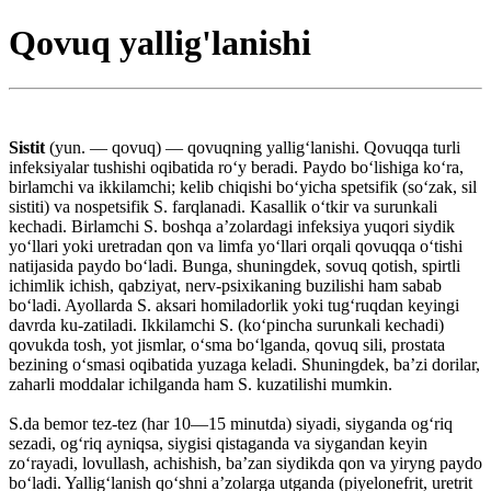
Qovuq yallig'lanishi
Sistit
(yun. — qovuq) — qovuqning yalligʻlanishi. Qovuqqa turli
infeksiyalar tushishi oqibatida roʻy beradi. Paydo boʻlishiga koʻra,
birlamchi va ikkilamchi; kelib chiqishi boʻyicha spetsifik (soʻzak, sil
sistiti) va nospetsifik S. farqlanadi. Kasallik oʻtkir va surunkali
kechadi. Birlamchi S. boshqa aʼzolardagi infeksiya yuqori siydik
yoʻllari yoki uretradan qon va limfa yoʻllari orqali qovuqqa oʻtishi
natijasida paydo boʻladi. Bunga, shuningdek, sovuq qotish, spirtli
ichimlik ichish, qabziyat, nerv-psixikaning buzilishi ham sabab
boʻladi. Ayollarda S. aksari homiladorlik yoki tugʻruqdan keyingi
davrda ku-zatiladi. Ikkilamchi S. (koʻpincha surunkali kechadi)
qovukda tosh, yot jismlar, oʻsma boʻlganda, qovuq sili, prostata
bezining oʻsmasi oqibatida yuzaga keladi. Shuningdek, baʼzi dorilar,
zaharli moddalar ichilganda ham S. kuzatilishi mumkin.
S.da bemor tez-tez (har 10—15 minutda) siyadi, siyganda ogʻriq
sezadi, ogʻriq ayniqsa, siygisi qistaganda va siygandan keyin
zoʻrayadi, lovullash, achishish, baʼzan siydikda qon va yiryng paydo
boʻladi. Yalligʻlanish qoʻshni aʼzolarga utganda (piyelonefrit, uretrit