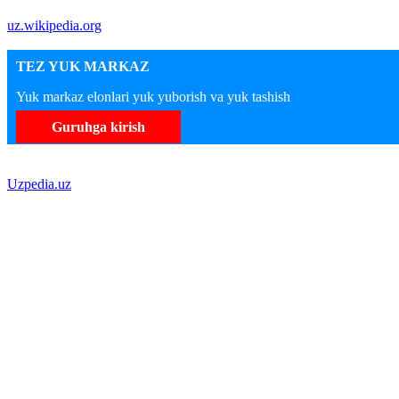
uz.wikipedia.org
TEZ YUK MARKAZ
Yuk markaz elonlari yuk yuborish va yuk tashish
Guruhga kirish
Uzpedia.uz