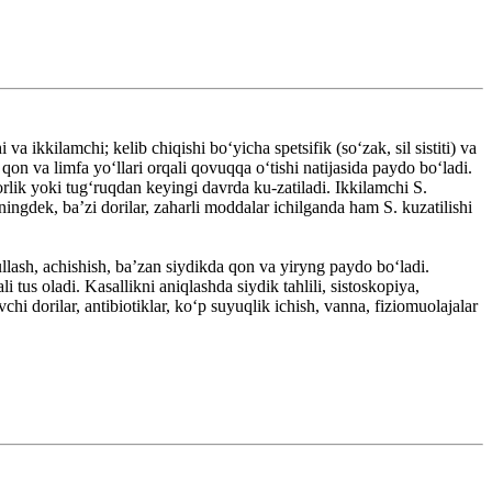
 ikkilamchi; kelib chiqishi boʻyicha spetsifik (soʻzak, sil sistiti) va
 qon va limfa yoʻllari orqali qovuqqa oʻtishi natijasida paydo boʻladi.
orlik yoki tugʻruqdan keyingi davrda ku-zatiladi. Ikkilamchi S.
ingdek, baʼzi dorilar, zaharli moddalar ichilganda ham S. kuzatilishi
llash, achishish, baʼzan siydikda qon va yiryng paydo boʻladi.
i tus oladi. Kasallikni aniqlashda siydik tahlili, sistoskopiya,
chi dorilar, antibiotiklar, koʻp suyuqlik ichish, vanna, fiziomuolajalar