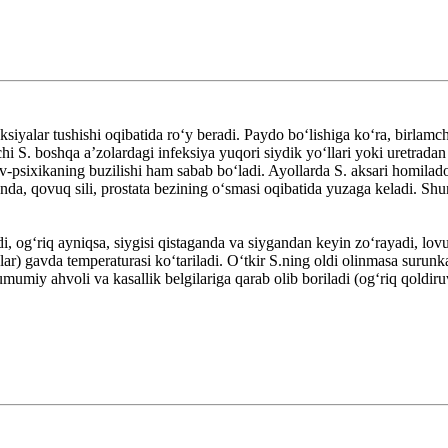
alar tushishi oqibatida roʻy beradi. Paydo boʻlishiga koʻra, birlamchi va
chi S. boshqa aʼzolardagi infeksiya yuqori siydik yoʻllari yoki uretradan
rv-psixikaning buzilishi ham sabab boʻladi. Ayollarda S. aksari homilad
da, qovuq sili, prostata bezining oʻsmasi oqibatida yuzaga keladi. Shun
, ogʻriq ayniqsa, siygisi qistaganda va siygandan keyin zoʻrayadi, lovu
lar) gavda temperaturasi koʻtariladi. Oʻtkir S.ning oldi olinmasa surunkal
mumiy ahvoli va kasallik belgilariga qarab olib boriladi (ogʻriq qoldiruv