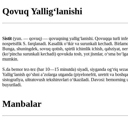
Qovuq Yallig‘lanishi
Sistit
(yun. — qovuq) — qovuqning yalligʻlanishi. Qovuqqa turli infeksiy
nospetsifik S. farqlanadi. Kasallik oʻtkir va surunkali kechadi. Birlam
Bunga, shuningdek, sovuq qotish, spirtli ichimlik ichish, qabziyat, ne
(koʻpincha surunkali kechadi) qovukda tosh, yot jismlar, oʻsma boʻlgan
mumkin.
S.da bemor tez-tez (har 10—15 minutda) siyadi, siyganda ogʻriq sezadi
Yalligʻlanish qoʻshni aʼzolarga utganda (piyelonefrit, uretrit va boshqa
sistografiya, ultratovush tekshiruvlari oʻtkaziladi. Davosi: bemorning u
buyuriladi.
Manbalar