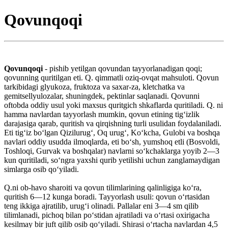
Qovunqoqi
Qovunqoqi
- pishib yetilgan qovundan tayyorlanadigan qoqi;
qovunning quritilgan eti. Q. qimmatli oziq-ovqat mahsuloti. Qovun
tarkibidagi glyukoza, fruktoza va saxar-za, kletchatka va
gemitsellyulozalar, shuningdek, pektinlar saqlanadi. Qovunni
oftobda oddiy usul yoki maxsus quritgich shkaflarda quritiladi. Q. ni
hamma navlardan tayyorlash mumkin, qovun etining tigʻizlik
darajasiga qarab, quritish va qirqishning turli usulidan foydalaniladi.
Eti tigʻiz boʻlgan Qizilurugʻ, Oq urugʻ, Koʻkcha, Gulobi va boshqa
navlari oddiy usudda ilmoqlarda, eti boʻsh, yumshoq etli (Bosvoldi,
Toshloqi, Gurvak va boshqalar) navlarni soʻkchaklarga yoyib 2—3
kun quritiladi, soʻngra yaxshi qurib yetilishi uchun zanglamaydigan
simlarga osib qoʻyiladi.
Q.ni ob-havo sharoiti va qovun tilimlarining qalinligiga koʻra,
quritish 6—12 kunga boradi. Tayyorlash usuli: qovun oʻrtasidan
teng ikkiga ajratilib, urugʻi olinadi. Pallalar eni 3—4 sm qilib
tilimlanadi, pichoq bilan poʻstidan ajratiladi va oʻrtasi oxirigacha
kesilmay bir juft qilib osib qoʻyiladi. Shirasi oʻrtacha navlardan 4,5