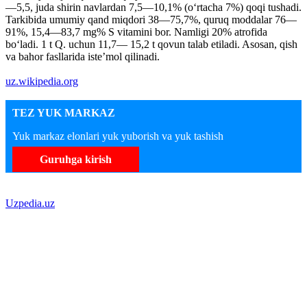
—5,5, juda shirin navlardan 7,5—10,1% (oʻrtacha 7%) qoqi tushadi.
Tarkibida umumiy qand miqdori 38—75,7%, quruq moddalar 76—
91%, 15,4—83,7 mg% S vitamini bor. Namligi 20% atrofida
boʻladi. 1 t Q. uchun 11,7— 15,2 t qovun talab etiladi. Asosan, qish
va bahor fasllarida isteʼmol qilinadi.
uz.wikipedia.org
TEZ YUK MARKAZ
Yuk markaz elonlari yuk yuborish va yuk tashish
Guruhga kirish
Uzpedia.uz