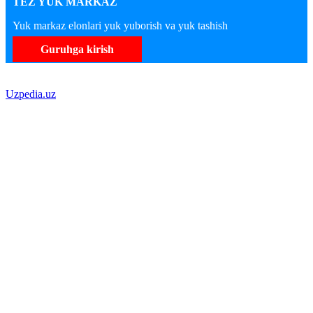
TEZ YUK MARKAZ
Yuk markaz elonlari yuk yuborish va yuk tashish
Guruhga kirish
Uzpedia.uz