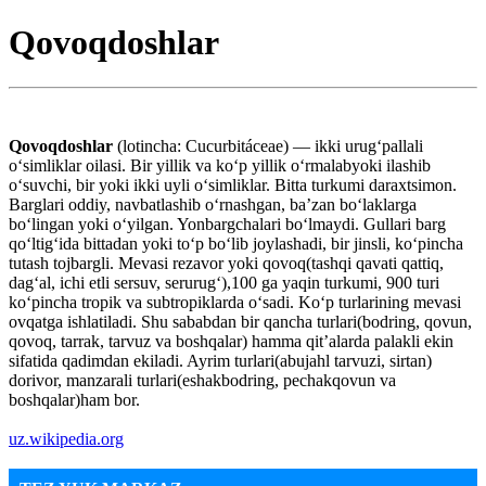
Qovoqdoshlar
Qovoqdoshlar
(lotincha: Cucurbitáceae) — ikki urugʻpallali
oʻsimliklar oilasi. Bir yillik va koʻp yillik oʻrmalabyoki ilashib
oʻsuvchi, bir yoki ikki uyli oʻsimliklar. Bitta turkumi daraxtsimon.
Barglari oddiy, navbatlashib oʻrnashgan, baʼzan boʻlaklarga
boʻlingan yoki oʻyilgan. Yonbargchalari boʻlmaydi. Gullari barg
qoʻltigʻida bittadan yoki toʻp boʻlib joylashadi, bir jinsli, koʻpincha
tutash tojbargli. Mevasi rezavor yoki qovoq(tashqi qavati qattiq,
dagʻal, ichi etli sersuv, serurugʻ),100 ga yaqin turkumi, 900 turi
koʻpincha tropik va subtropiklarda oʻsadi. Koʻp turlarining mevasi
ovqatga ishlatiladi. Shu sababdan bir qancha turlari(bodring, qovun,
qovoq, tarrak, tarvuz va boshqalar) hamma qitʼalarda palakli ekin
sifatida qadimdan ekiladi. Ayrim turlari(abujahl tarvuzi, sirtan)
dorivor, manzarali turlari(eshakbodring, pechakqovun va
boshqalar)ham bor.
uz.wikipedia.org