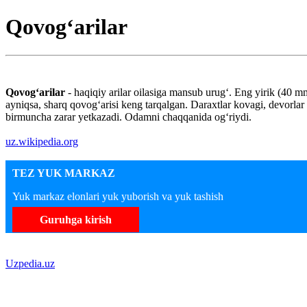
Qovogʻarilar
Qovogʻarilar
- haqiqiy arilar oilasiga mansub urugʻ. Eng yirik (40 m
ayniqsa, sharq qovogʻarisi keng tarqalgan. Daraxtlar kovagi, devorlar y
birmuncha zarar yetkazadi. Odamni chaqqanida ogʻriydi.
uz.wikipedia.org
TEZ YUK MARKAZ
Yuk markaz elonlari yuk yuborish va yuk tashish
Guruhga kirish
Uzpedia.uz