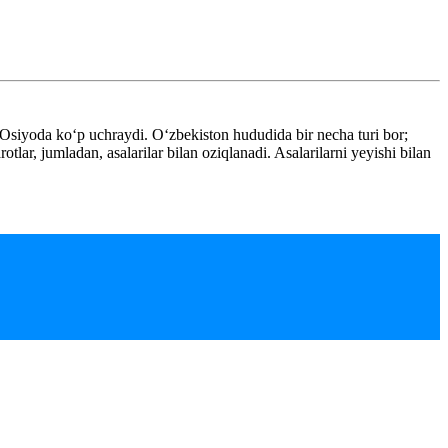
iy Osiyoda koʻp uchraydi. Oʻzbekiston hududida bir necha turi bor;
tlar, jumladan, asalarilar bilan oziqlanadi. Asalarilarni yeyishi bilan