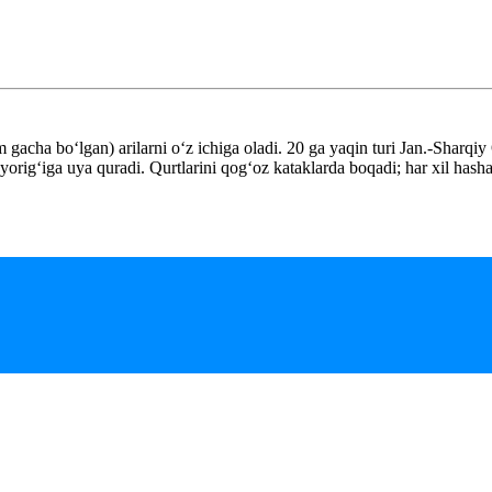
m gacha boʻlgan) arilarni oʻz ichiga oladi. 20 ga yaqin turi Jan.-Sharq
origʻiga uya quradi. Qurtlarini qogʻoz kataklarda boqadi; har xil hasharo