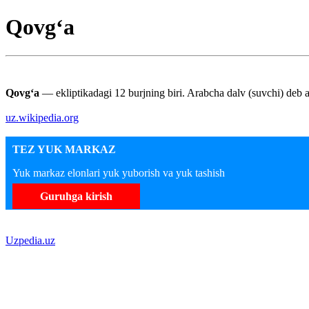
Qovgʻa
Qovgʻa
— ekliptikadagi 12 burjning biri. Arabcha dalv (suvchi) deb a
uz.wikipedia.org
TEZ YUK MARKAZ
Yuk markaz elonlari yuk yuborish va yuk tashish
Guruhga kirish
Uzpedia.uz