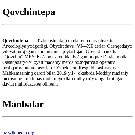
Qovchintepa
Qovchintepa
— Oʻzbekistondagi madaniy meros obyekti.
Arxeologiya yodgorligi. Obyekt davri: VI—XII asrlar. Qashqadaryo
viloyatining Qamashi tumanida joylashgan. Obyekt manzili:
“Qovchin” MFY. Koʻchmas mulkka boʻlgan huquq: Davlat mulki.
Qashqadaryo viloyati madaniy meros boshqarmasi operativ
boshqaruv huquqi asosida. Oʻzbekiston Respublikasi Vazirlar
Mahkamasining qarori bilan 2019-yil 4-oktabrda Moddiy madaniy
merosning koʻchmas mulk obyektlari milliy roʻyxatiga kiritilgan —
davlat muhofazasiga olingan.
Manbalar
uz.wikipedia.org