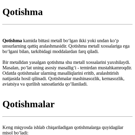
Qotishma
Qotishma
kamida bittasi metall boʻlgan ikki yoki undan koʻp
unsurlarning qattiq aralashmasidir. Qotishma metall xossalariga ega
boʻlgani bilan, tarkibidagi moddalardan farq qiladi.
Bir metalldan yasalgan qotishma shu metall xossalarini yaxshilaydi.
Masalan, poʻlat uning asosiy masalligʻi - temirdan mustahkamroqdir.
Odatda qotishmalar ularning masalliqlarini eritib, aralashtirish
natijasida hosil qilinadi. Qotishmalar mashinasozlik, kemasozlik,
aviatsiya va qurilish sanoatlarida qoʻllaniladi.
Qotishmalar
Keng miqyosda ishlab chiqariladigan qotishmalarga quyidagilar
misol boʻladi: