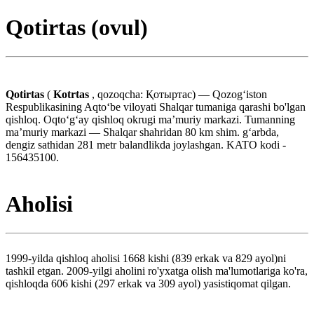
Qotirtas (ovul)
Qotirtas
(
Kotrtas
, qozoqcha: Қотыртас) — Qozogʻiston
Respublikasining Aqtoʻbe viloyati Shalqar tumaniga qarashi bo'lgan
qishloq. Oqtoʻgʻay qishloq okrugi maʼmuriy markazi. Tumanning
maʼmuriy markazi — Shalqar shahridan 80 km shim. gʻarbda,
dengiz sathidan 281 metr balandlikda joylashgan. KATO kodi -
156435100.
Aholisi
1999-yilda qishloq aholisi 1668 kishi (839 erkak va 829 ayol)ni
tashkil etgan. 2009-yilgi aholini ro'yxatga olish ma'lumotlariga ko'ra,
qishloqda 606 kishi (297 erkak va 309 ayol) yasistiqomat qilgan.