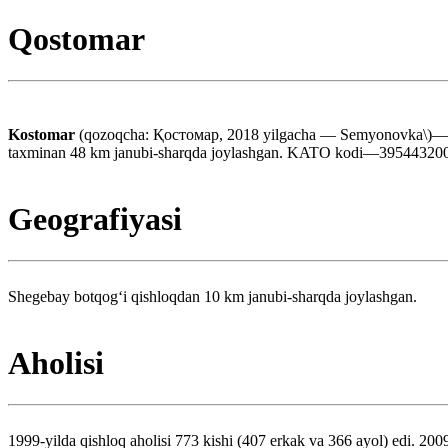
Qostomar
Kostomar
(qozoqcha: Қостомар, 2018 yilgacha — Semyonovka\)—Qozo
taxminan 48 km janubi-sharqda joylashgan. KATO kodi—395443200
Geografiyasi
Shegebay botqogʻi qishloqdan 10 km janubi-sharqda joylashgan.
Aholisi
1999-yilda qishloq aholisi 773 kishi (407 erkak va 366 ayol) edi. 2009