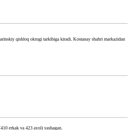
nskiy qishloq okrugi tarkibiga kiradi. Kostanay shahri markazidan
i (410 erkak va 423 ayol) yashagan.