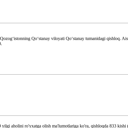
gʻistonning Qoʻstanay viloyati Qoʻstanay tumanidagi qishloq. Aisari
.
 yilgi aholini ro'yxatga olish ma'lumotlariga ko'ra, qishloqda 833 kish