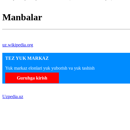
Manbalar
uz.wikipedia.org
TEZ YUK MARKAZ
Yuk markaz elonlari yuk yuborish va yuk tashish
Guruhga kirish
Uzpedia.uz