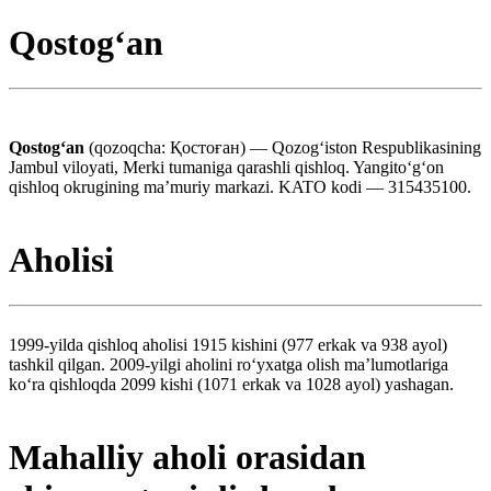
Qostogʻan
Qostogʻan
(qozoqcha: Қостоған) — Qozogʻiston Respublikasining
Jambul viloyati, Merki tumaniga qarashli qishloq. Yangitoʻgʻon
qishloq okrugining maʼmuriy markazi. KATO kodi — 315435100.
Aholisi
1999-yilda qishloq aholisi 1915 kishini (977 erkak va 938 ayol)
tashkil qilgan. 2009-yilgi aholini roʻyxatga olish maʼlumotlariga
koʻra qishloqda 2099 kishi (1071 erkak va 1028 ayol) yashagan.
Mahalliy aholi orasidan